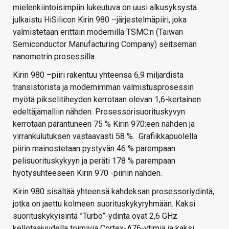
mielenkiintoisimpiin lukeutuva on uusi alkusyksystä
julkaistu HiSilicon Kirin 980 –järjestelmäpiiri, joka
valmistetaan erittäin modernilla TSMC:n (Taiwan
Semiconductor Manufacturing Company) seitsemän
nanometrin prosessilla.
Kirin 980 –piiri rakentuu yhteensä 6,9 miljardista
transistorista ja modernimman valmistusprosessin
myötä pikselitiheyden kerrotaan olevan 1,6-kertainen
edeltäjämalliin nähden. Prosessorisuorituskyvyn
kerrotaan parantuneen 75 % Kirin 970:een nähden ja
virrankulutuksen vastaavasti 58 %. Grafiikkapuolella
piirin mainostetaan pystyvän 46 % parempaan
pelisuorituskykyyn ja peräti 178 % parempaan
hyötysuhteeseen Kirin 970 -piiriin nähden.
Kirin 980 sisältää yhteensä kahdeksan prosessoriydintä,
jotka on jaettu kolmeen suorituskykyryhmään. Kaksi
suorituskykyisintä ”Turbo”-ydintä ovat 2,6 GHz
kellotaajuudella toimivia Cortex-A76-ytimiä ja kaksi