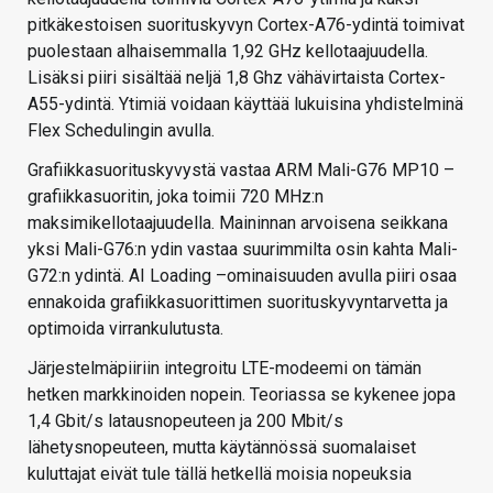
pitkäkestoisen suorituskyvyn Cortex-A76-ydintä toimivat
puolestaan alhaisemmalla 1,92 GHz kellotaajuudella.
Lisäksi piiri sisältää neljä 1,8 Ghz vähävirtaista Cortex-
A55-ydintä. Ytimiä voidaan käyttää lukuisina yhdistelminä
Flex Schedulingin avulla.
Grafiikkasuorituskyvystä vastaa ARM Mali-G76 MP10 –
grafiikkasuoritin, joka toimii 720 MHz:n
maksimikellotaajuudella. Maininnan arvoisena seikkana
yksi Mali-G76:n ydin vastaa suurimmilta osin kahta Mali-
G72:n ydintä. AI Loading –ominaisuuden avulla piiri osaa
ennakoida grafiikkasuorittimen suorituskyvyntarvetta ja
optimoida virrankulutusta.
Järjestelmäpiiriin integroitu LTE-modeemi on tämän
hetken markkinoiden nopein. Teoriassa se kykenee jopa
1,4 Gbit/s latausnopeuteen ja 200 Mbit/s
lähetysnopeuteen, mutta käytännössä suomalaiset
kuluttajat eivät tule tällä hetkellä moisia nopeuksia