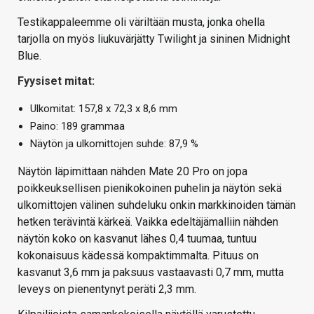
Testikappaleemme oli väriltään musta, jonka ohella
tarjolla on myös liukuvärjätty Twilight ja sininen Midnight
Blue.
Fyysiset mitat:
Ulkomitat: 157,8 x 72,3 x 8,6 mm
Paino: 189 grammaa
Näytön ja ulkomittojen suhde: 87,9 %
Näytön läpimittaan nähden Mate 20 Pro on jopa
poikkeuksellisen pienikokoinen puhelin ja näytön sekä
ulkomittojen välinen suhdeluku onkin markkinoiden tämän
hetken terävintä kärkeä. Vaikka edeltäjämalliin nähden
näytön koko on kasvanut lähes 0,4 tuumaa, tuntuu
kokonaisuus kädessä kompaktimmalta. Pituus on
kasvanut 3,6 mm ja paksuus vastaavasti 0,7 mm, mutta
leveys on pienentynyt peräti 2,3 mm.