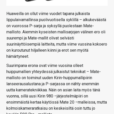
Huaweilla on ollut viime vuodet tapana julkaista
lippulaivamallinsa puolivuotisella syklillä – alkukeväästä
on vuorossa P-sarja ja syksyllä puolestaan Mate-
mallisto. Aiemmin kyseisten mallisarjojen välinen ero oli
suurempi ja Mate-mallit olivat selvästi
suurinäyttöisempiä laitteita, mutta viime vuosina kokoero
on kuroutunut hiljalleen kiinni ja erot sen myötä
hämärtyneet.
Suurimpana erona ovat viime vuosina olleet
huippumallien yhteydessä julkaistut tekniikat – Mate-
mallisto on toiminut uuden Kirin-huippumallipiirin
lanseerausalustana ja P-sarjassa on nähty enemmän
uutta kameratekniikkaa. Näin on asian laita myös tänä
vuonna, sillä uusi Kirin 980 –järjestelmäpiiri on
ensimmäistä kertaa käytössä Mate 20 –malleissa, mutta
kolmoiskameraratkaisu on keskeisiltä osin tuttu jo