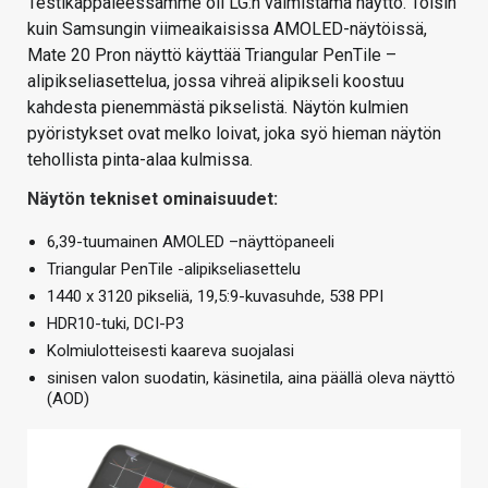
Testikappaleessamme oli LG:n valmistama näyttö. Toisin
kuin Samsungin viimeaikaisissa AMOLED-näytöissä,
Mate 20 Pron näyttö käyttää Triangular PenTile –
alipikseliasettelua, jossa vihreä alipikseli koostuu
kahdesta pienemmästä pikselistä. Näytön kulmien
pyöristykset ovat melko loivat, joka syö hieman näytön
tehollista pinta-alaa kulmissa.
Näytön tekniset ominaisuudet:
6,39-tuumainen AMOLED –näyttöpaneeli
Triangular PenTile -alipikseliasettelu
1440 x 3120 pikseliä, 19,5:9-kuvasuhde, 538 PPI
HDR10-tuki, DCI-P3
Kolmiulotteisesti kaareva suojalasi
sinisen valon suodatin, käsinetila, aina päällä oleva näyttö
(AOD)