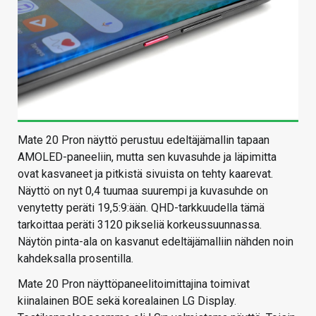
Mate 20 Pron näyttö perustuu edeltäjämallin tapaan
AMOLED-paneeliin, mutta sen kuvasuhde ja läpimitta
ovat kasvaneet ja pitkistä sivuista on tehty kaarevat.
Näyttö on nyt 0,4 tuumaa suurempi ja kuvasuhde on
venytetty peräti 19,5:9:ään. QHD-tarkkuudella tämä
tarkoittaa peräti 3120 pikseliä korkeussuunnassa.
Näytön pinta-ala on kasvanut edeltäjämalliin nähden noin
kahdeksalla prosentilla.
Mate 20 Pron näyttöpaneelitoimittajina toimivat
kiinalainen BOE sekä korealainen LG Display.