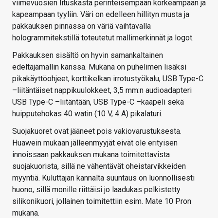
viimevuosien lituskasta perinteisempään korkeampaan ja
kapeampaan tyyliin. Väri on edelleen hillityn musta ja
pakkauksen pinnassa on väriä vaihtavalla
hologrammitekstillä toteutetut mallimerkinnät ja logot.
Pakkauksen sisältö on hyvin samankaltainen
edeltäjämallin kanssa. Mukana on puhelimen lisäksi
pikakäyttöohjeet, korttikelkan irrotustyökalu, USB Type-C
–liitäntäiset nappikuulokkeet, 3,5 mm:n audioadapteri
USB Type-C –liitäntään, USB Type-C –kaapeli sekä
huipputehokas 40 watin (10 V, 4 A) pikalaturi.
Suojakuoret ovat jääneet pois vakiovarustuksesta.
Huawein mukaan jälleenmyyjät eivät ole erityisen
innoissaan pakkauksen mukana toimitettavista
suojakuorista, sillä ne vähentävät oheistarvikkeiden
myyntiä. Kuluttajan kannalta suuntaus on luonnollisesti
huono, sillä monille riittäisi jo laadukas pelkistetty
silikonikuori, jollainen toimitettiin esim. Mate 10 Pron
mukana.