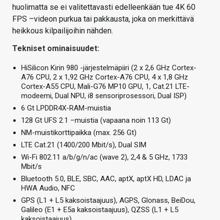
huolimatta se ei valitettavasti edelleenkään tue 4K 60
FPS –videon purkua tai pakkausta, joka on merkittävä
heikkous kilpailijoihin nähden.
Tekniset ominaisuudet:
HiSilicon Kirin 980 -järjestelmäpiiri (2 x 2,6 GHz Cortex-
A76 CPU, 2 x 1,92 GHz Cortex-A76 CPU, 4 x 1,8 GHz
Cortex-A55 CPU, Mali-G76 MP10 GPU, 1, Cat.21 LTE-
modeemi, Dual NPU, i8 sensoriprosessori, Dual ISP)
6 Gt LPDDR4X-RAM-muistia
128 Gt UFS 2.1 –muistia (vapaana noin 113 Gt)
NM-muistikorttipaikka (max. 256 Gt)
LTE Cat.21 (1400/200 Mbit/s), Dual SIM
Wi-Fi 802.11 a/b/g/n/ac (wave 2), 2,4 & 5 GHz, 1733
Mbit/s
Bluetooth 5.0, BLE, SBC, AAC, aptX, aptX HD, LDAC ja
HWA Audio, NFC
GPS (L1 + L5 kaksoistaajuus), AGPS, Glonass, BeiDou,
Galileo (E1 + E5a kaksoistaajuus), QZSS (L1 + L5
kaksoistaajuus)