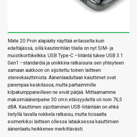
Mate 20 Pron alapääty näyttää erilaiselta kuin
edeltäjässä, sillä kaiutinritilän tilalla on nyt SIM- ja
muistikorttikelkka. USB Type-C –liitäntä tukee USB 3.1
Gen1 –standardia ja uniikkina ratkaisuna sen yhteyteen
samaan aukkoon on sijoitettu toinen laitteen
stereokaiuttimista. Äänenlaadultaan kaiuttimet ovat
parempaa keskitasoa, mutta parhaimmille
kilpakumppaneilleen ne eivät pärjää. Mittaamamme
maksimiäänenpaine 30 cm:n etäisyydeltä oli noin 76,5
dBA. Kaiuttimen sijoittaminen USB-liitäntään on ehkä
tietyllä tavalla nokkela ratkaisu, mutta toisaalta
esimerkiksi laitteen ollessa latauksessa kaiuttimien
äänenlaatu heikkenee merkittävästi.