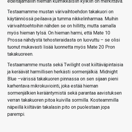
edeltäjämallin hieman kulmikkaisiin kylkiin on merkittävä.
Testaamamme mustan värivaihtoehdon takakuori on
käytännössä peilaava ja tumma nikkelinharmaa. Muihin
värivaihtoehtoihin nähden se on hillitty, mutta samalla
myös hieman tylsä. On hieman harmi, että Mate 10
Prossa nähdystä tehosteraidasta on luovuttu – se olisi
tuonut mukavasti lisää luonnetta myös Mate 20 Pron
takakuoreen.
Testaamamme musta sekä Twilight ovat kiiltäväpintaisia
ja keräävät harmillisen herkästi sormenjälkiä. Midnight
Blue –värissä takakuoren pinnassa on sen sijaan pieni
karhentava mikrokuviointi, joka estää hieman
sormenjälkien kerääntymistä sekä parantaa aavistuksen
verran takakuoren pitoa kuivilla sormilla. Kosteammilla
näpeillä kiiltävän takalasin pito on puolestaan jopa
parempi.