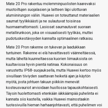
Mate 20 Pro rakentuu molemminpuolisten kaarevaksi
muotoiltujen suojalasien ja laitteen läpi ulottuvan
alumiinirungon väliin. Huawei on toteuttanut materiaalien
saumat tyylikkäästi ja ne sulautuvat toisiinsa
huomaamattomasti. Lasiosat saumautuvat suoraan
metallirunkoon, joka on visuaalisesti tyylikäs, muttei
pudotuskestävyyden kannalta optimaalinen ratkaisu.
Mate 20 Pron rakenne on tukevan ja laadukkaan
tuntuinen. Rakenne ei elä havaittavasti väänneltäessä,
mutta läheltä kuunneltaessa kuorien liimauksista on
kuultavissa hyvin pientä natinaa. Kokonaisuus on
varustettu IP68-suojauksella, mutta Huawei kertoo myös
sivuillaan tiiviyden saattavan heiketä ajan ja käytön
myötä, josta johtuen takuun piikkiin menevät
kosteusvauriot arvioidaan huollossa tapauskohtaisesti.
Täysin huolettomasti etenkään iäkkäämpää puhelinta ei
kannata siis kastella, vaikka Huawei mainostaakin
tuotesivuilla hieman harhaanjohtavasti, että puhelimen voi