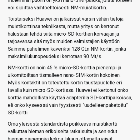
molemmin puolin on yksi nano-SIM-paikka, joista toiseen
voi sijoittaa vaihtoehtoisesti NM-muistikortin.
Toistaiseksi Huawei on julkaissut varsin vähän tietoja
muistikorttinsa tekniikasta, mutta yritys on kertonut
halustaan tehdä siitä micro-SD-korttien korvaajan ja
tarjoavansa sitä myös muiden valmistajien käyttöön.
Saimme puhelimen kaveriksi 128 Gt:n NM-kortin, jonka
maksimilukunopeudeksi kerrotaan 90 Mt/s.
NM-kortti on noin 45 % micro-SD-korttia pienempi ja
ulkomitoiltaan tismalleen nano-SIM-kortin kokoinen.
Myös kontaktit on toteutettu kortin taustapuolelle eri
tavalla kuin micro-SD-kortissa. Huawei ei kertonut onko
korttia mahdollista käyttää adapterilla SD-korttipaikoissa,
eli onko kyseessä vain fyysisesti ”uudelleenpaketoitu”
SD-kortti.
Oma yleisestä standardista poikkeava muistikortti
vaikuttaa hieman erikoiselta ratkaisulta ja sen edut
hieman pienempää kokoa lukuun ottamatta jäivät