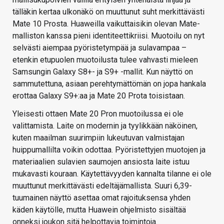
tälläkin kertaa ulkonäkö on muuttunut suht merkittävästi
Mate 10 Prosta. Huaweilla vaikuttaisikin olevan Mate-
malliston kanssa pieni identiteettikriisi. Muotoilu on nyt
selvästi aiempaa pyöristetympää ja sulavampaa –
etenkin etupuolen muotoilusta tulee vahvasti mieleen
Samsungin Galaxy S8+- ja S9+ -mallit. Kun näyttö on
sammutettuna, asiaan perehtymättömän on jopa hankala
erottaa Galaxy S9+:aa ja Mate 20 Prota toisistaan.
Yleisesti ottaen Mate 20 Pron muotoilussa ei ole
valittamista. Laite on modernin ja tyylikkään näköinen,
kuten maailman suurimpiin lukeutuvan valmistajan
huippumallilta voikin odottaa. Pyöristettyjen muotojen ja
materiaalien sulavien saumojen ansiosta laite istuu
mukavasti kouraan. Käytettävyyden kannalta tilanne ei ole
muuttunut merkittävästi edeltäjämallista. Suuri 6,39-
tuumainen näyttö asettaa omat rajoituksensa yhden
käden käytölle, mutta Huawein ohjelmisto sisältää
onneksi joukon sitä helpottavia toimintoja.