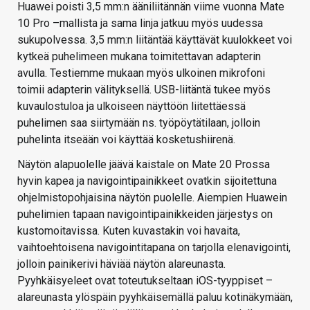
Huawei poisti 3,5 mm:n ääniliitännän viime vuonna Mate
10 Pro –mallista ja sama linja jatkuu myös uudessa
sukupolvessa. 3,5 mm:n liitäntää käyttävät kuulokkeet voi
kytkeä puhelimeen mukana toimitettavan adapterin
avulla. Testiemme mukaan myös ulkoinen mikrofoni
toimii adapterin välityksellä. USB-liitäntä tukee myös
kuvaulostuloa ja ulkoiseen näyttöön liitettäessä
puhelimen saa siirtymään ns. työpöytätilaan, jolloin
puhelinta itseään voi käyttää kosketushiirenä.
Näytön alapuolelle jäävä kaistale on Mate 20 Prossa
hyvin kapea ja navigointipainikkeet ovatkin sijoitettuna
ohjelmistopohjaisina näytön puolelle. Aiempien Huawein
puhelimien tapaan navigointipainikkeiden järjestys on
kustomoitavissa. Kuten kuvastakin voi havaita,
vaihtoehtoisena navigointitapana on tarjolla elenavigointi,
jolloin painikerivi häviää näytön alareunasta.
Pyyhkäisyeleet ovat toteutukseltaan iOS-tyyppiset –
alareunasta ylöspäin pyyhkäisemällä paluu kotinäkymään,