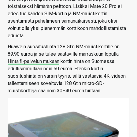
toistaiseksi hämärän peittoon. Lisäksi Mate 20 Pro ei
edes tue kahden SIM-kortin ja NM-muistikortin
asentamista puhelimeen samanaikaisesti, joka olisi
voinut olla yksi pienemmän korttikoon mahdollistamista
eduista.
Huawein suositushinta 128 Gt:n NM-muistikortille on
89,90 euroa ja se tulee saataville marraskuun lopulla.
Hinta.fi-palvelun mukaan
kortin hinta on Suomessa
edullisimmillaan noin 50 euroa. Etenkin kortin
suositushinta on varsin tyyris, sillä vastaavia 4K-videon
tallentamiseen soveltuvia 128 Gt:n micro-SD-
muistikortteja saa noin 30–40 euron hintaan.