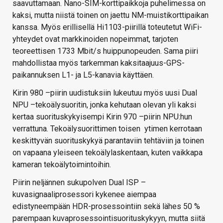
saavuttamaan. Nano-SIM-korttipaikkoja puhelimessa on
kaksi, mutta niistä toinen on jaettu NM-muistikorttipaikan
kanssa. Myös erillisellä Hi1103-piirillä toteutetut WiFi-
yhteydet ovat markkinoiden nopeimmat, tarjoten
teoreettisen 1733 Mbit/s huippunopeuden. Sama piiri
mahdollistaa myös tarkemman kaksitaajuus-GPS-
paikannuksen L1- ja L5-kanavia käyttäen.
Kirin 980 –piirin uudistuksiin lukeutuu myös uusi Dual
NPU –tekoälysuoritin, jonka kehutaan olevan yli kaksi
kertaa suorituskykyisempi Kirin 970 –piirin NPU:hun
verrattuna. Tekoälysuorittimen toisen ytimen kerrotaan
keskittyvän suorituskykyä parantaviin tehtäviin ja toinen
on vapaana yleiseen tekoälylaskentaan, kuten vaikkapa
kameran tekoälytoimintoihin.
Piirin neljännen sukupolven Dual ISP –
kuvasignaaliprosessori kykenee aiempaa
edistyneempään HDR-prosessointiin sekä lähes 50 %
parempaan kuvaprosessointisuorituskykyyn, mutta siitä