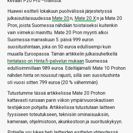
kevään P20 Pro –mallista.
Huawei esitteli lokakuun puolivälissä järjestetyssä
julkaisutilaisuudessa
Mate 20
:n,
Mate 20 X
:n ja Mate 20
Pron, joista Suomessa nähdään toistaiseksi kuitenkin
vain viimeksi mainittu. Mate 20 Pron myynti alkoi
Suomessa marraskuun 5. päivä 999 euron
suositushintaan, joka on 50 euroa edullisempi kuin
muualla Euroopassa. Tämän artikkelin julkaisuhetkellä
hintataso on Hinta.fi-palvelun mukaan
Suomessa
edullisimmillaan 989 euroa. Edeltäjämalli Mate 10 Prohon
nähden hinta on noussut rajusti, sillä sen suositushinta
oli vuosi sitten 799 euroa (20 % vähemmän).
Tutustumme tässä artikkelissa Mate 20 Prohon
kattavasti runsaan parin viikon ympärivuorokautisen
testijakson pohjalta. Artikkelissa tutustutaan laitteen
fyysiseen toteutukseen, teknisiin ominaisuuksiin,
kameraan, ohjelmistoon, akunkestoon ja suorituskykyyn.
Pohjalle voi lukea heti laitteiden esittelyn yhteydessä