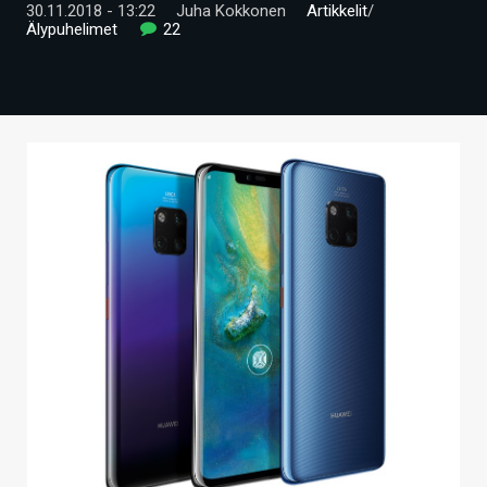
30.11.2018 - 13:22
Juha Kokkonen
Artikkelit
/
ARTIKKELIT
Älypuhelimet
22
VIDEOT
TECHBBS
TIETOA
HINTA.FI
KAUPPA
VAIHDA TEEMA
HAKU