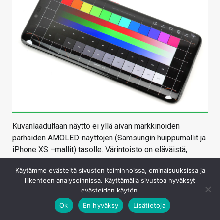
Kuvanlaadultaan näyttö ei yllä aivan markkinoiden
parhaiden AMOLED-näyttöjen (Samsungin huippumallit ja
iPhone XS –mallit) tasolle. Värintoisto on eläväistä,
mutta sen tarkkuus ei silmämääräisesti yllä aivan
Käytämme evästeitä sivuston toiminnoissa, ominaisuuksissa ja
parhaiden tasolle. Etenkin automaattiasetuksella näytön
liikenteen analysoinnissa. Käyttämällä sivustoa hyväksyt
saa tarvittaessa erittäin kirkkaaksi ja AMOLED-tekniikalle
evästeiden käytön.
tyypillisesti musta on mustaa. Näytön pinnan voi erottaa
Ok
En hyväksy
Lisätietoja
reunuksista lähinnä ympäröivän valon heijastuessa