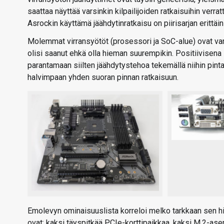
saattaa näyttää varsinkin kilpailijoiden ratkaisuihin ver
Asrockin käyttämä jäähdytinratkaisu on piirisarjan erittäi
Molemmat virransyötöt (prosessori ja SoC-alue) ovat varust
olisi saanut ehkä olla hieman suurempikin. Positiivisena
parantamaan siilten jäähdytystehoa tekemällä niihin pint
halvimpaan yhden suoran pinnan ratkaisuun.
Emolevyn ominaisuuslista korreloi melko tarkkaan sen h
ovat; kaksi täyspitkää PCIe-korttipaikkaa, kaksi M.2-asem