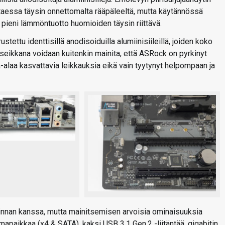
rattaessa täysin onnettomalta rääpäleeltä, mutta käytännössä
n pieni lämmöntuotto huomioiden täysin riittävä.
ettu identtisillä anodisoiduilla alumiinisiileillä, joiden koko
 seikkana voidaan kuitenkin mainita, että ASRock on pyrkinyt
a-alaa kasvattavia leikkauksia eikä vain tyytynyt helpompaan ja
innan kanssa, mutta mainitsemisen arvoisia ominaisuuksia
apaikkaa (x4 & SATA), kaksi USB 3.1 Gen.2 -liitäntää, gigabitin