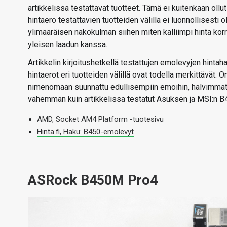
artikkelissa testattavat tuotteet. Tämä ei kuitenkaan oll
hintaero testattavien tuotteiden välillä ei luonnollisesti 
ylimääräisen näkökulman siihen miten kalliimpi hinta kor
yleisen laadun kanssa.
Artikkelin kirjoitushetkellä testattujen emolevyjen hint
hintaerot eri tuotteiden välillä ovat todella merkittävät.
nimenomaan suunnattu edullisempiin emoihin, halvimmat 
vähemmän kuin artikkelissa testatut Asuksen ja MSI:n B4
AMD, Socket AM4 Platform -tuotesivu
Hinta.fi, Haku: B450-emolevyt
ASRock B450M Pro4