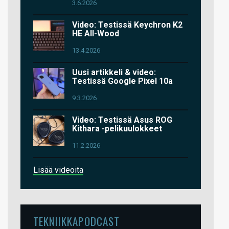
3.6.2026
Video: Testissä Keychron K2
HE All-Wood
13.4.2026
Uusi artikkeli & video:
Testissä Google Pixel 10a
9.3.2026
Video: Testissä Asus ROG
Kithara -pelikuulokkeet
11.2.2026
Lisää videoita
TEKNIIKKAPODCAST