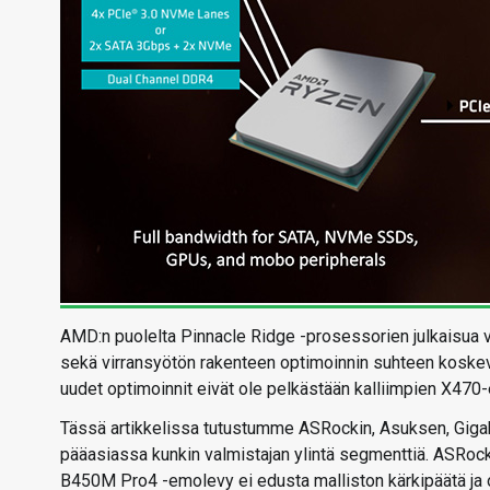
AMD:n puolelta Pinnacle Ridge -prosessorien julkaisua 
sekä virransyötön rakenteen optimoinnin suhteen koskeva
uudet optimoinnit eivät ole pelkästään kalliimpien X470
Tässä artikkelissa tutustumme ASRockin, Asuksen, Giga
pääasiassa kunkin valmistajan ylintä segmenttiä. ASRockin
B450M Pro4 -emolevy ei edusta malliston kärkipäätä ja o