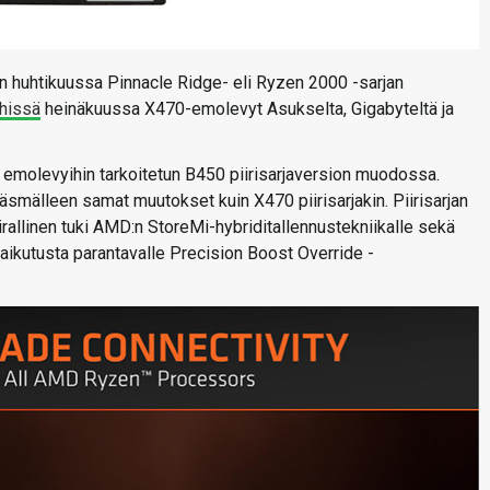
an huhtikuussa Pinnacle Ridge- eli Ryzen 2000 -sarjan
hissä
heinäkuussa X470-emolevyt Asukselta, Gigabyteltä ja
n emolevyihin tarkoitetun B450 piirisarjaversion muodossa.
smälleen samat muutokset kuin X470 piirisarjakin. Piirisarjan
virallinen tuki AMD:n StoreMi-hybriditallennustekniikalle sekä
kutusta parantavalle Precision Boost Override -