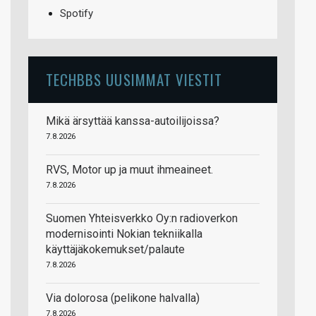
Spotify
TECHBBS UUSIMMAT VIESTIT
Mikä ärsyttää kanssa-autoilijoissa?
7.8.2026
RVS, Motor up ja muut ihmeaineet.
7.8.2026
Suomen Yhteisverkko Oy:n radioverkon
modernisointi Nokian tekniikalla
käyttäjäkokemukset/palaute
7.8.2026
Via dolorosa (pelikone halvalla)
7.8.2026