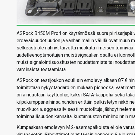
ASRock B450M Pro4 on käytännössä suora piirisarjapäiv
eroavaisuudet uuden ja vanhan mallin välillä ovat muun m
selkeästi ole nähnyt tarvetta muokata ilmeisen toimiva
uudelleenoptimoitujen muistisignaalien osalta ei luonnolli
muistisignalointisuositusten noudattamista tai noudatta
varsinaista testaamista.
ASRock on testijoukon edullisin emolevy alkaen 87 € hin
toimitetaan nykystandardien mukaan pienessä, vaatimatt
on ainoastaan käyttöohje, kaksi SATA-kaapelia sekä tak
kilpakumppaneihinsa nähden erittäin pelkistetyn näköinen
muovikuoria, aggressiivisesti muotoiltuja jäähdytineleme
toiminnallisuuden kannalta, kustannusten minimoinnin ma
Kumpaakaan emolevyn M.2-asemapaikoista ei ole varustett
virransyötön jäähdyttimet ovat täysin geneerisiä, yleismal