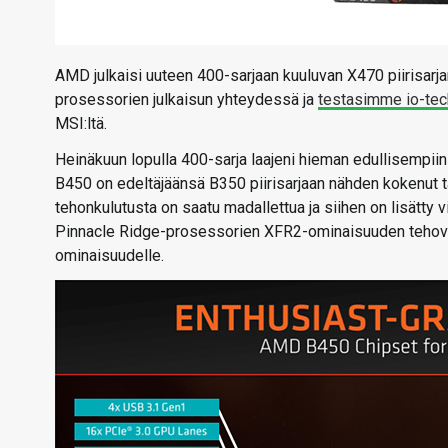
AMD julkaisi uuteen 400-sarjaan kuuluvan X470 piirisarj
prosessorien julkaisun yhteydessä ja
testasimme io-tec
MSI:ltä.
Heinäkuun lopulla 400-sarja laajeni hieman edullisempii
B450 on edeltäjäänsä B350 piirisarjaan nähden kokenut tä
tehonkulutusta on saatu madallettua ja siihen on lisätty 
Pinnacle Ridge-prosessorien XFR2-ominaisuuden tehovai
ominaisuudelle.