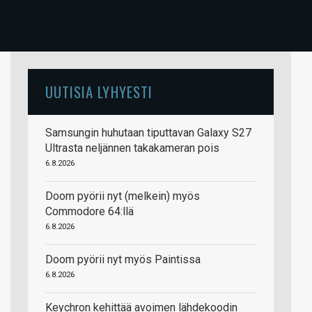
UUTISIA LYHYESTI
Samsungin huhutaan tiputtavan Galaxy S27
Ultrasta neljännen takakameran pois
6.8.2026
Doom pyörii nyt (melkein) myös
Commodore 64:llä
6.8.2026
Doom pyörii nyt myös Paintissa
6.8.2026
Keychron kehittää avoimen lähdekoodin