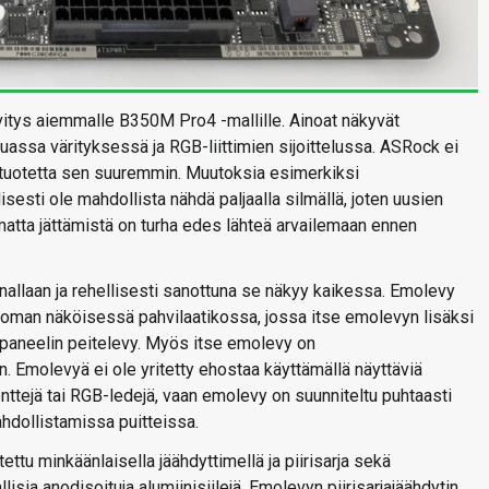
itys aiemmalle B350M Pro4 -mallille. Ainoat näkyvät
uassa värityksessä ja RGB-liittimien sijoittelussa. ASRock ei
a tuotetta sen suuremmin. Muutoksia esimerkiksi
sesti ole mahdollista nähdä paljaalla silmällä, joten uusien
matta jättämistä on turha edes lähteä arvailemaan ennen
nallaan ja rehellisesti sanottuna se näkyy kaikessa. Emolevy
oman näköisessä pahvilaatikossa, jossa itse emolevyn lisäksi
apaneelin peitelevy. Myös itse emolevy on
. Emolevyä ei ole yritetty ehostaa käyttämällä näyttäviä
nttejä tai RGB-ledejä, vaan emolevy on suunniteltu puhtaasti
hdollistamissa puitteissa.
u minkäänlaisella jäähdyttimellä ja piirisarja sekä
lisia anodisoituja alumiinisiilejä. Emolevyn piirisarjajäähdytin