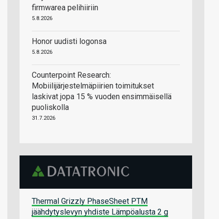
firmwarea pelihiiriin
5.8.2026
Honor uudisti logonsa
5.8.2026
Counterpoint Research:
Mobiilijärjestelmäpiirien toimitukset
laskivat jopa 15 % vuoden ensimmäisellä
puoliskolla
31.7.2026
Thermal Grizzly PhaseSheet PTM
jäähdytyslevyn yhdiste Lämpöalusta 2 g