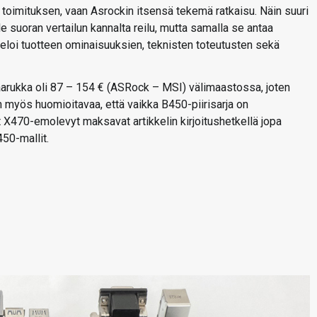
ut toimituksen, vaan Asrockin itsensä tekemä ratkaisu. Näin suuri
ole suoran vertailun kannalta reilu, mutta samalla se antaa
reloi tuotteen ominaisuuksien, teknisten toteutusten sekä
ahaarukka oli 87 – 154 € (ASRock – MSI) välimaastossa, joten
 On myös huomioitavaa, että vaikka B450-piirisarja on
X470-emolevyt maksavat artikkelin kirjoitushetkellä jopa
50-mallit.