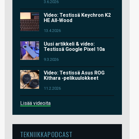
3.6.2026
Video: Testissä Keychron K2
HE All-Wood
13.4.2026
Uusi artikkeli & video:
Testissä Google Pixel 10a
9.3.2026
Video: Testissä Asus ROG
Kithara -pelikuulokkeet
11.2.2026
Lisää videoita
TEKNIIKKAPODCAST