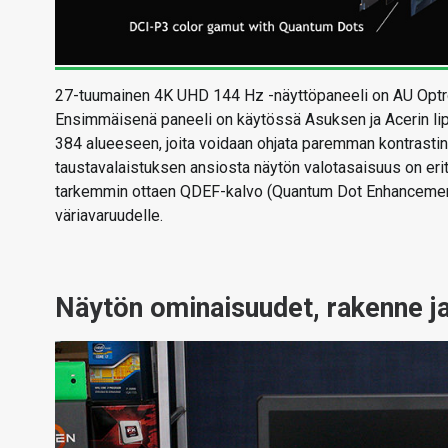
27-tuumainen 4K UHD 144 Hz -näyttöpaneeli on AU Optro
Ensimmäisenä paneeli on käytössä Asuksen ja Acerin lip
384 alueeseen, joita voidaan ohjata paremman kontrasti
taustavalaistuksen ansiosta näytön valotasaisuus on eritt
tarkemmin ottaen QDEF-kalvo (Quantum Dot Enhancement
väriavaruudelle.
Näytön ominaisuudet, rakenne j