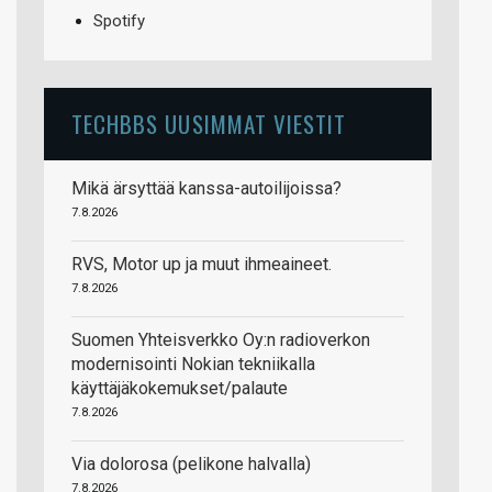
Spotify
TECHBBS UUSIMMAT VIESTIT
Mikä ärsyttää kanssa-autoilijoissa?
7.8.2026
RVS, Motor up ja muut ihmeaineet.
7.8.2026
Suomen Yhteisverkko Oy:n radioverkon
modernisointi Nokian tekniikalla
käyttäjäkokemukset/palaute
7.8.2026
Via dolorosa (pelikone halvalla)
7.8.2026