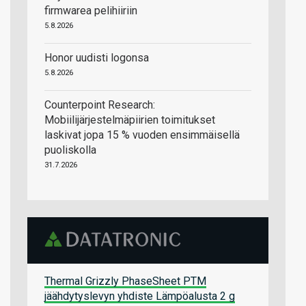
firmwarea pelihiiriin
5.8.2026
Honor uudisti logonsa
5.8.2026
Counterpoint Research:
Mobiilijärjestelmäpiirien toimitukset
laskivat jopa 15 % vuoden ensimmäisellä
puoliskolla
31.7.2026
Thermal Grizzly PhaseSheet PTM
jäähdytyslevyn yhdiste Lämpöalusta 2 g