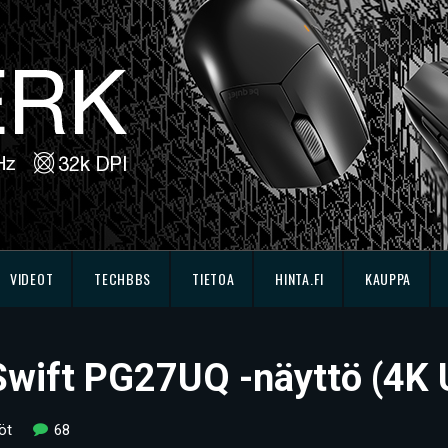
VIDEOT
TECHBBS
TIETOA
HINTA.FI
KAUPPA
Swift PG27UQ -näyttö (4K
öt
68