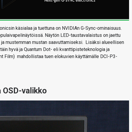
nicsin käsialaa ja tuettuna on NVIDIAn G-Sync-ominaisuus.
pulaivapelinäytöissä. Näytön LED-taustavalaistus on jaettu
n ja mustemman mustan saavuttamiseksi. Lisäksi alueellisen
äin hyvä ja Quantum Dot- eli kvanttipisteteknologia ja
 Film) mahdollistaa tuen elokuvien käyttämälle DCI-P3-
a OSD-valikko