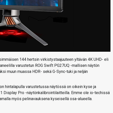
simmäisen 144 hertsin virkistystaajuuteen yltävän 4K UHD- eli
aneelilla varustetun ROG Swift PG27UQ -mallisen näytön
säksi muun muassa HDR- sekä G-Sync-tuki ja neljän
n hintalapulla varustetussa näytössä on oikein kyse ja
1 Display Pro -näytönkalibrointilaitteilla. Emme ole io-techissä
 samalla myös pelinavauksena kyseisellä osa-alueella.