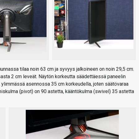
nnassa tilaa noin 63 cm ja syvyys jalkoineen on noin 29,5 cm.
aosasta 2 cm leveät. Näytön korkeutta säädettäessä paneelin
 ylimmässä asennossa 35 cm korkeudella, joten säätövaraa
skulma (pivot) on 90 astetta, kääntökulma (swivel) 35 astetta