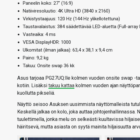
Paneelin koko: 27″ (16:9)
Natiiviresoluutio: 4K Ultra HD (3840 x 2160)
Virkistystaajuus: 120 Hz (144 Hz ylikellotettuna)
Taustavalaistus: 384 säädettävää LED-aluetta (Full-array
Vasteaika: 4 ms
VESA DisplayHDR: 1000
Ulkomitat (ilman jalkaa): 63,4 x 38,1 x 9,4 cm
Paino: 9,2 kg
Takuu: Onsite swap 36 kk
Asus tarjoaa PG27UQ:lle kolmen vuoden onsite swap -takuu
kotiin. Lisäksi
takuu kattaa
kolmen vuoden ajan näyttöpaneel
kuollutta pikseliä.
Näyttö seisoo Asuksen uusimmista näyttömalleista tutulla
Keskellä jalkaa on kolo, joka auttaa johtojenhallinnassa. 
tuulettimella, jonka melu on selkeästi kuultavissa hiljais
häiritsevä, mutta asiasta on syytä mainita hiljaisuutta arvo