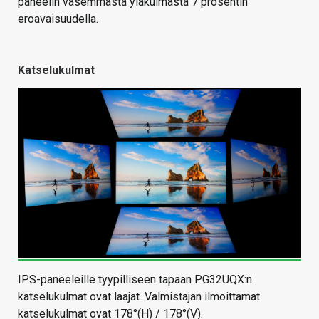
paneelin vasemmasta yläkulmasta 7 prosentin
eroavaisuudella.
Katselukulmat
IPS-paneeleille tyypilliseen tapaan PG32UQX:n
katselukulmat ovat laajat. Valmistajan ilmoittamat
katselukulmat ovat 178°(H) / 178°(V).