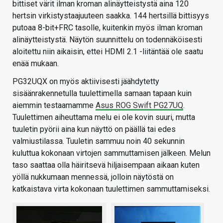
bittiset värit ilman kroman alinäytteistystä aina 120
hertsin virkistystaajuuteen saakka. 144 hertsillä bittisyys
putoaa 8-bit+FRC tasolle, kuitenkin myös ilman kroman
alinäytteistystä. Näytön suunnittelu on todennäköisesti
aloitettu niin aikaisin, ettei HDMI 2.1 -liitäntää ole saatu
enää mukaan.
PG32UQX on myös aktiivisesti jäähdytetty
sisäänrakennetulla tuulettimella samaan tapaan kuin
aiemmin testaamamme
Asus ROG Swift PG27UQ
.
Tuulettimen aiheuttama melu ei ole kovin suuri, mutta
tuuletin pyörii aina kun näyttö on päällä tai edes
valmiustilassa. Tuuletin sammuu noin 40 sekunnin
kuluttua kokonaan virtojen sammuttamisen jälkeen. Melun
taso saattaa olla häiritsevä hiljaisempaan aikaan kuten
yöllä nukkumaan mennessä, jolloin näytöstä on
katkaistava virta kokonaan tuulettimen sammuttamiseksi.