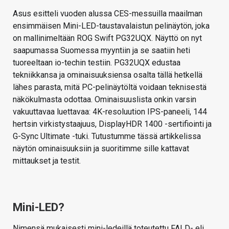
Asus esitteli vuoden alussa CES-messuilla maailman
ensimmäisen Mini-LED-taustavalaistun pelinäytön, joka
on mallinimeltään ROG Swift PG32UQX. Näyttö on nyt
saapumassa Suomessa myyntiin ja se saatiin heti
tuoreeltaan io-techin testiin. PG32UQX edustaa
tekniikkansa ja ominaisuuksiensa osalta tällä hetkellä
lähes parasta, mitä PC-pelinäytöltä voidaan teknisestä
näkökulmasta odottaa. Ominaisuuslista onkin varsin
vakuuttavaa luettavaa: 4K-resoluution IPS-paneeli, 144
hertsin virkistystaajuus, DisplayHDR 1400 -sertifiointi ja
G-Sync Ultimate -tuki. Tutustumme tässä artikkelissa
näytön ominaisuuksiin ja suoritimme sille kattavat
mittaukset ja testit.
Mini-LED?
Nimensä mukaisesti mini-ledeillä toteutettu FALD- eli