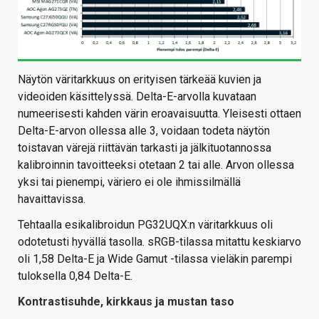
Näytön väritarkkuus on erityisen tärkeää kuvien ja
videoiden käsittelyssä. Delta-E-arvolla kuvataan
numeerisesti kahden värin eroavaisuutta. Yleisesti ottaen
Delta-E-arvon ollessa alle 3, voidaan todeta näytön
toistavan värejä riittävän tarkasti ja jälkituotannossa
kalibroinnin tavoitteeksi otetaan 2 tai alle. Arvon ollessa
yksi tai pienempi, väriero ei ole ihmissilmällä
havaittavissa.
Tehtaalla esikalibroidun PG32UQX:n väritarkkuus oli
odotetusti hyvällä tasolla. sRGB-tilassa mitattu keskiarvo
oli 1,58 Delta-E ja Wide Gamut -tilassa vieläkin parempi
tuloksella 0,84 Delta-E.
Kontrastisuhde, kirkkaus ja mustan taso