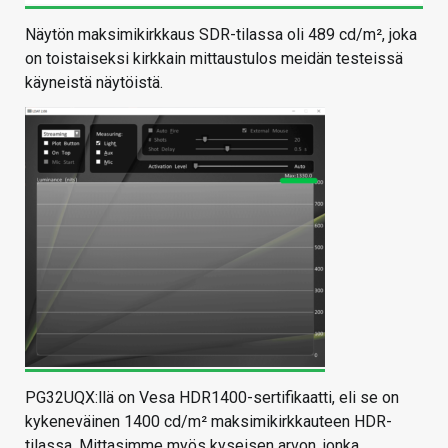
Näytön maksimikirkkaus SDR-tilassa oli 489 cd/m², joka
on toistaiseksi kirkkain mittaustulos meidän testeissä
käyneistä näytöistä.
PG32UQX:llä on Vesa HDR1400-sertifikaatti, eli se on
kykeneväinen 1400 cd/m² maksimikirkkauteen HDR-
tilassa. Mittasimme myös kyseisen arvon, jonka