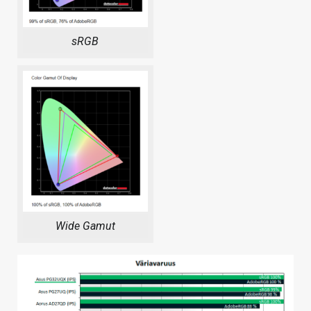
sRGB
Wide Gamut