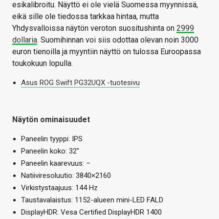
esikalibroitu. Näyttö ei ole vielä Suomessa myynnissä,
eikä sille ole tiedossa tarkkaa hintaa, mutta
Yhdysvalloissa näytön veroton suositushinta on
2999
dollaria
. Suomihinnan voi siis odottaa olevan noin 3000
euron tienoilla ja myyntiin näyttö on tulossa Euroopassa
toukokuun lopulla.
Asus ROG Swift PG32UQX -tuotesivu
Näytön ominaisuudet
Paneelin tyyppi: IPS
Paneelin koko: 32″
Paneelin kaarevuus: –
Natiiviresoluutio: 3840×2160
Virkistystaajuus: 144 Hz
Taustavalaistus: 1152-alueen mini-LED FALD
DisplayHDR: Vesa Certified DisplayHDR 1400