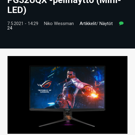
ARTIKKELIT
LED)
VIDEOT
7.5.2021 - 14:29
Niko Wessman
Artikkelit
/
Näytöt
24
TECHBBS
TIETOA
HINTA.FI
KAUPPA
VAIHDA TEEMA
HAKU