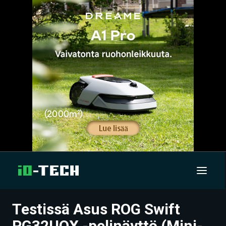
Testissä Asus ROG Swift
UUTISET
PG32UQX -pelinäyttö (Mini-