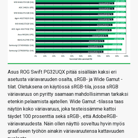
Asus ROG Swift PG32UQX pitää sisällään kaksi eri
asetusta väriavaruuden osalta, sRGB- ja Wide Gamut -
tilat. Oletuksena on käytössä sRGB-tila, jossa sRGB
väriavaruus on pyritty saamaan mahdollisimman tarkaksi
etenkin pelaamista ajatellen. Wide Gamut -tilassa taas
näytön koko väriavaruus, joka testeissämme kattoi
täydet 100 prosenttia sekä sRGB-, että AdobeRGB-
väriavaruudesta. Näin ollen näyttö soveltuu hyvin myös
graafiseen työhön ainakin väriavaruutensa kattavuuden