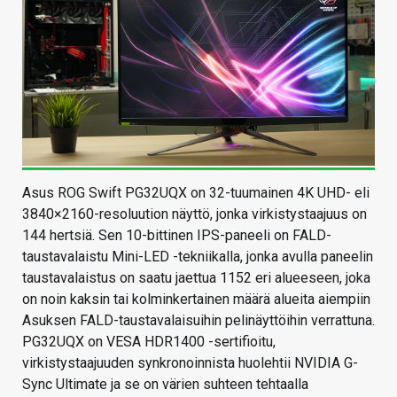
Asus ROG Swift PG32UQX on 32-tuumainen 4K UHD- eli
3840×2160-resoluution näyttö, jonka virkistystaajuus on
144 hertsiä. Sen 10-bittinen IPS-paneeli on FALD-
taustavalaistu Mini-LED -tekniikalla, jonka avulla paneelin
taustavalaistus on saatu jaettua 1152 eri alueeseen, joka
on noin kaksin tai kolminkertainen määrä alueita aiempiin
Asuksen FALD-taustavalaisuihin pelinäyttöihin verrattuna.
PG32UQX on VESA HDR1400 -sertifioitu,
virkistystaajuuden synkronoinnista huolehtii NVIDIA G-
Sync Ultimate ja se on värien suhteen tehtaalla