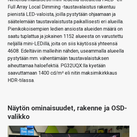
Full Array Local Dimming -taustavalaistus rakentuu
pienistä LED-valoista, joilla pystytään ohjaamaan ja
säätelemään taustavalaistusta paikallisesti eri alueilla.
Pienikokoisempien ledien ansiosta alueiden määrä on
saatu tuplattua ja jokainen 1152 alueesta on varustettu
neljällä mini-LEDillä, joita on siis käytössä yhteensä
4608. Edeltäviin malleihin nähden, useammalla alueella
pystytään mm. vähentämään taustavalaistuksen
aiheuttamaa haloefektiä. PG32UQX:lla kyetään
saavuttamaan 1400 cd/m² eli nitin maksimikirkkaus
HDR-tilassa.
Näytön ominaisuudet, rakenne ja OSD-
valikko