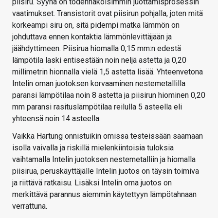
piisiru. Syynä on todennäköisimmin juottamisprosessin
vaatimukset. Transistorit ovat piisirun pohjalla, joten mitä
korkeampi siru on, sitä pidempi matka lämmön on
johduttava ennen kontaktia lämmönlevittäjään ja
jäähdyttimeen. Piisirua hiomalla 0,15 mm:n edestä
lämpötila laski entisestään noin neljä astetta ja 0,20
millimetrin hionnalla vielä 1,5 astetta lisää. Yhteenvetona
Intelin oman juotoksen korvaaminen nestemetallilla
paransi lämpötilaa noin 8 astetta ja piisirun hiominen 0,20
mm paransi rasituslämpötilaa reilulla 5 asteella eli
yhteensä noin 14 asteella.
Vaikka Hartung onnistuikin omissa testeissään saamaan
isolla vaivalla ja riskillä mielenkiintoisia tuloksia
vaihtamalla Intelin juotoksen nestemetalliin ja hiomalla
piisirua, peruskäyttäjälle Intelin juotos on täysin toimiva
ja riittävä ratkaisu. Lisäksi Intelin oma juotos on
merkittävä parannus aiemmin käytettyyn lämpötahnaan
verrattuna.