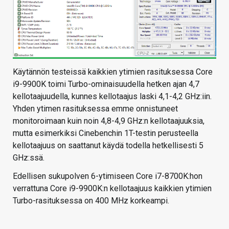
Käytännön testeissä kaikkien ytimien rasituksessa Core
i9-9900K toimi Turbo-ominaisuudella hetken ajan 4,7
kellotaajuudella, kunnes kellotaajus laski 4,1-4,2 GHz:iin.
Yhden ytimen rasituksessa emme onnistuneet
monitoroimaan kuin noin 4,8-4,9 GHz:n kellotaajuuksia,
mutta esimerkiksi Cinebenchin 1T-testin perusteella
kellotaajuus on saattanut käydä todella hetkellisesti 5
GHz:ssä.
Edellisen sukupolven 6-ytimiseen Core i7-8700K:hon
verrattuna Core i9-9900K:n kellotaajuus kaikkien ytimien
Turbo-rasituksessa on 400 MHz korkeampi.