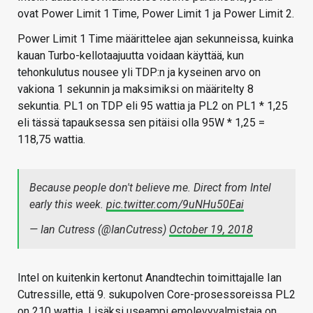
ovat Power Limit 1 Time, Power Limit 1 ja Power Limit 2.
Power Limit 1 Time määrittelee ajan sekunneissa, kuinka
kauan Turbo-kellotaajuutta voidaan käyttää, kun
tehonkulutus nousee yli TDP:n ja kyseinen arvo on
vakiona 1 sekunnin ja maksimiksi on määritelty 8
sekuntia. PL1 on TDP eli 95 wattia ja PL2 on PL1 * 1,25
eli tässä tapauksessa sen pitäisi olla 95W * 1,25 =
118,75 wattia.
Because people don't believe me. Direct from Intel
early this week.
pic.twitter.com/9uNHu50Eai
— Ian Cutress (@IanCutress)
October 19, 2018
Intel on kuitenkin kertonut Anandtechin toimittajalle Ian
Cutressille, että 9. sukupolven Core-prosessoreissa PL2
on 210 wattia. Lisäksi useampi emolevyvalmistaja on