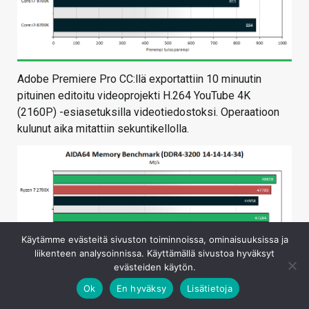
Adobe Premiere Pro CC:llä exportattiin 10 minuutin
pituinen editoitu videoprojekti H.264 YouTube 4K
(2160P) -esiasetuksilla videotiedostoksi. Operaatioon
kulunut aika mitattiin sekuntikellolla.
Käytämme evästeitä sivuston toiminnoissa, ominaisuuksissa ja
liikenteen analysoinnissa. Käyttämällä sivustoa hyväksyt
evästeiden käytön.
Ok
En hyväksy
Lisätietoja