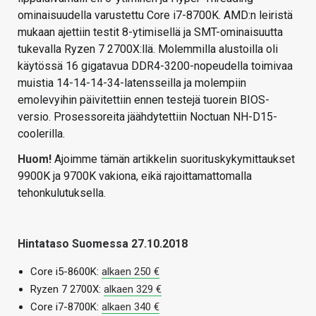
ominaisuudella varustettu Core i7-8700K. AMD:n leiristä
mukaan ajettiin testit 8-ytimisellä ja SMT-ominaisuutta
tukevalla Ryzen 7 2700X:llä. Molemmilla alustoilla oli
käytössä 16 gigatavua DDR4-3200-nopeudella toimivaa
muistia 14-14-14-34-latensseilla ja molempiin
emolevyihin päivitettiin ennen testejä tuorein BIOS-
versio. Prosessoreita jäähdytettiin Noctuan NH-D15-
coolerilla.
Huom!
Ajoimme tämän artikkelin suorituskykymittaukset
9900K ja 9700K vakiona, eikä rajoittamattomalla
tehonkulutuksella.
Hintataso Suomessa 27.10.2018
Core i5-8600K:
alkaen 250 €
Ryzen 7 2700X:
alkaen 329 €
Core i7-8700K:
alkaen 340 €