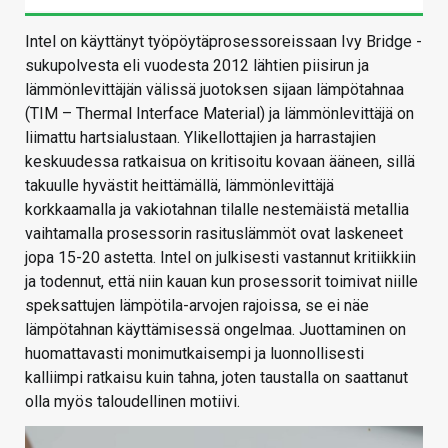
Intel on käyttänyt työpöytäprosessoreissaan Ivy Bridge -
sukupolvesta eli vuodesta 2012 lähtien piisirun ja
lämmönlevittäjän välissä juotoksen sijaan lämpötahnaa
(TIM – Thermal Interface Material) ja lämmönlevittäjä on
liimattu hartsialustaan. Ylikellottajien ja harrastajien
keskuudessa ratkaisua on kritisoitu kovaan ääneen, sillä
takuulle hyvästit heittämällä, lämmönlevittäjä
korkkaamalla ja vakiotahnan tilalle nestemäistä metallia
vaihtamalla prosessorin rasituslämmöt ovat laskeneet
jopa 15-20 astetta. Intel on julkisesti vastannut kritiikkiin
ja todennut, että niin kauan kun prosessorit toimivat niille
speksattujen lämpötila-arvojen rajoissa, se ei näe
lämpötahnan käyttämisessä ongelmaa. Juottaminen on
huomattavasti monimutkaisempi ja luonnollisesti
kalliimpi ratkaisu kuin tahna, joten taustalla on saattanut
olla myös taloudellinen motiivi.