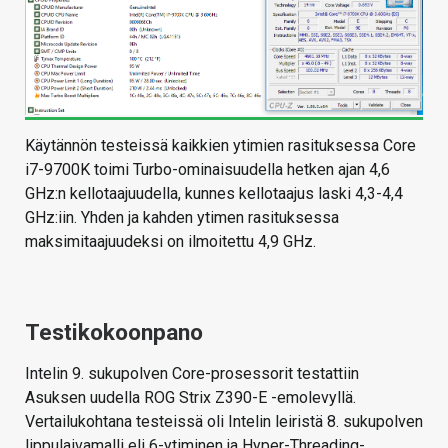
Käytännön testeissä kaikkien ytimien rasituksessa Core
i7-9700K toimi Turbo-ominaisuudella hetken ajan 4,6
GHz:n kellotaajuudella, kunnes kellotaajus laski 4,3-4,4
GHz:iin. Yhden ja kahden ytimen rasituksessa
maksimitaajuudeksi on ilmoitettu 4,9 GHz.
Testikokoonpano
Intelin 9. sukupolven Core-prosessorit testattiin
Asuksen uudella ROG Strix Z390-E -emolevyllä.
Vertailukohtana testeissä oli Intelin leiristä 8. sukupolven
lippulaivamalli eli 6-ytiminen ja Hyper-Threading-