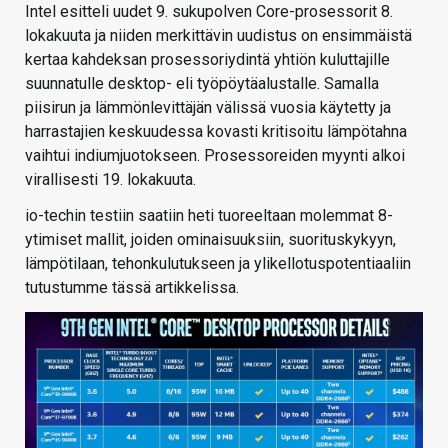
Intel esitteli uudet 9. sukupolven Core-prosessorit 8.
lokakuuta ja niiden merkittävin uudistus on ensimmäistä
kertaa kahdeksan prosessoriydintä yhtiön kuluttajille
suunnatulle desktop- eli työpöytäalustalle. Samalla
piisirun ja lämmönlevittäjän välissä vuosia käytetty ja
harrastajien keskuudessa kovasti kritisoitu lämpötahna
vaihtui indiumjuotokseen. Prosessoreiden myynti alkoi
virallisesti 19. lokakuuta.
io-techin testiin saatiin heti tuoreeltaan molemmat 8-
ytimiset mallit, joiden ominaisuuksiin, suorituskykyyn,
lämpötilaan, tehonkulutukseen ja ylikellotuspotentiaaliin
tutustumme tässä artikkelissa.