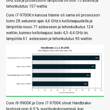
GHz:ssä ja prosessorin lämpötila oli noin 75 astetta ja
tehonkulutus 157 wattia.
Core i7-9700K:n kanssa tilanne oli sama eli prosessori
toimi 28 sekunnin ajan 4,6 GHz:n kellotaajuudella ja
lämpötila nousi 71 asteeseen ja tehonkulkutus 124
wattiin, kunnes kellotaajuus laski 4,3-4,4 GHz:iin,
lämpötila 61 asteeseen ja tehonkulutus 95 wattiin.
Core i9-9900K ja Core i7-9700K olivat Handbrake-
testissä noin 4-5 % suorituskykyisempiä, kun