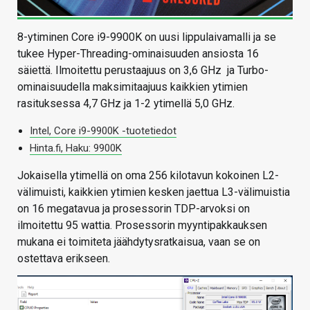
8-ytiminen Core i9-9900K on uusi lippulaivamalli ja se
tukee Hyper-Threading-ominaisuuden ansiosta 16
säiettä. Ilmoitettu perustaajuus on 3,6 GHz ja Turbo-
ominaisuudella maksimitaajuus kaikkien ytimien
rasituksessa 4,7 GHz ja 1-2 ytimellä 5,0 GHz.
Intel, Core i9-9900K -tuotetiedot
Hinta.fi, Haku: 9900K
Jokaisella ytimellä on oma 256 kilotavun kokoinen L2-
välimuisti, kaikkien ytimien kesken jaettua L3-välimuistia
on 16 megatavua ja prosessorin TDP-arvoksi on
ilmoitettu 95 wattia. Prosessorin myyntipakkauksen
mukana ei toimiteta jäähdytysratkaisua, vaan se on
ostettava erikseen.