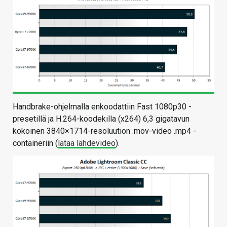
Handbrake-ohjelmalla enkoodattiin Fast 1080p30 -
presetillä ja H.264-koodekilla (x264) 6,3 gigatavun
kokoinen 3840×1714-resoluution .mov-video .mp4 -
containeriin (
lataa lähdevideo
).