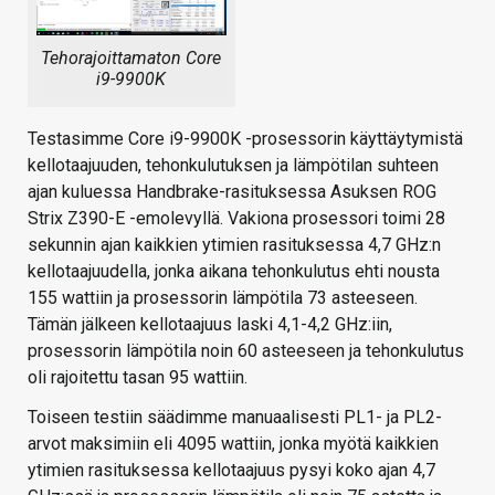
Tehorajoittamaton Core
i9-9900K
Testasimme Core i9-9900K -prosessorin käyttäytymistä
kellotaajuuden, tehonkulutuksen ja lämpötilan suhteen
ajan kuluessa Handbrake-rasituksessa Asuksen ROG
Strix Z390-E -emolevyllä. Vakiona prosessori toimi 28
sekunnin ajan kaikkien ytimien rasituksessa 4,7 GHz:n
kellotaajuudella, jonka aikana tehonkulutus ehti nousta
155 wattiin ja prosessorin lämpötila 73 asteeseen.
Tämän jälkeen kellotaajuus laski 4,1-4,2 GHz:iin,
prosessorin lämpötila noin 60 asteeseen ja tehonkulutus
oli rajoitettu tasan 95 wattiin.
Toiseen testiin säädimme manuaalisesti PL1- ja PL2-
arvot maksimiin eli 4095 wattiin, jonka myötä kaikkien
ytimien rasituksessa kellotaajuus pysyi koko ajan 4,7