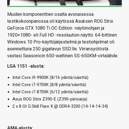
Muiden komponenttien osalta avonaisessa
testikokoonpanossa oli käytössä Asuksen ROG Strix
GeForce GTX 1080 Ti OC Edition -näytönohjain ja
1920×1080- eli Full HD -resoluution näyttö. 64-bittinen
Windows 10 Pro-käyttöjärjestelmä ja testiohjelmat oli
asennettuna 250 gigatavun SSD:lle. Virransyötöstä
vastasi Seasonicin 650-wattinen SS-650KM-virtalähde.
LGA 1151 -alusta:
Intel Core i9-9900K (8/16 ydintä/säiettä)
Intel Core i7-9700K (8/8 ydintä/säiettä)
Intel Core i7-8700K (6/12 ydintä/säiettä)
Asus ROG Strix Z390-E (Z390-piirisarja)
2 x 8 Gt G.Skill Flare X @ DDR4-3200 (14-14-14-34)
AM4-alusta: