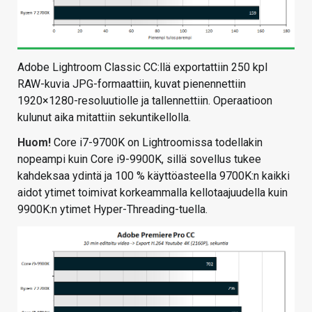
Adobe Lightroom Classic CC:llä exportattiin 250 kpl
RAW-kuvia JPG-formaattiin, kuvat pienennettiin
1920×1280-resoluutiolle ja tallennettiin. Operaatioon
kulunut aika mitattiin sekuntikellolla.
Huom!
Core i7-9700K on Lightroomissa todellakin
nopeampi kuin Core i9-9900K, sillä sovellus tukee
kahdeksaa ydintä ja 100 % käyttöasteella 9700K:n kaikki
aidot ytimet toimivat korkeammalla kellotaajuudella kuin
9900K:n ytimet Hyper-Threading-tuella.