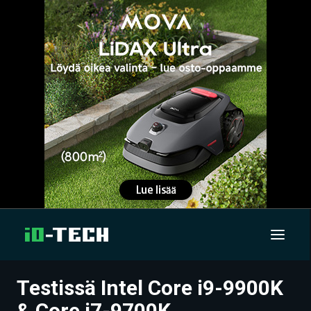
Testissä Intel Core i9-9900K
UUTISET
& Core i7-9700K