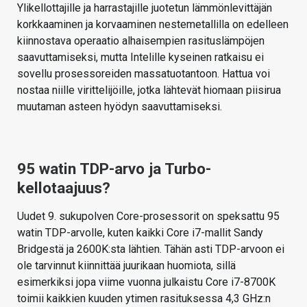
Ylikellottajille ja harrastajille juotetun lämmönlevittäjän
korkkaaminen ja korvaaminen nestemetallilla on edelleen
kiinnostava operaatio alhaisempien rasituslämpöjen
saavuttamiseksi, mutta Intelille kyseinen ratkaisu ei
sovellu prosessoreiden massatuotantoon. Hattua voi
nostaa niille virittelijöille, jotka lähtevät hiomaan piisirua
muutaman asteen hyödyn saavuttamiseksi.
95 watin TDP-arvo ja Turbo-
kellotaajuus?
Uudet 9. sukupolven Core-prosessorit on speksattu 95
watin TDP-arvolle, kuten kaikki Core i7-mallit Sandy
Bridgestä ja 2600K:sta lähtien. Tähän asti TDP-arvoon ei
ole tarvinnut kiinnittää juurikaan huomiota, sillä
esimerkiksi jopa viime vuonna julkaistu Core i7-8700K
toimii kaikkien kuuden ytimen rasituksessa 4,3 GHz:n