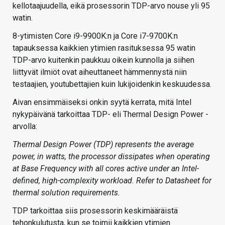
kellotaajuudella, eikä prosessorin TDP-arvo nouse yli 95
watin.
8-ytimisten Core i9-9900K:n ja Core i7-9700K:n
tapauksessa kaikkien ytimien rasituksessa 95 watin
TDP-arvo kuitenkin paukkuu oikein kunnolla ja siihen
liittyvät ilmiöt ovat aiheuttaneet hämmennystä niin
testaajien, youtubettajien kuin lukijoidenkin keskuudessa.
Aivan ensimmäiseksi onkin syytä kerrata, mitä Intel
nykypäivänä tarkoittaa TDP- eli Thermal Design Power -
arvolla:
Thermal Design Power (TDP) represents the average
power, in watts, the processor dissipates when operating
at Base Frequency with all cores active under an Intel-
defined, high-complexity workload. Refer to Datasheet for
thermal solution requirements.
TDP tarkoittaa siis prosessorin keskimääräistä
tehonkulutusta, kun se toimii kaikkien ytimien