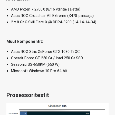
AMD Ryzen 7 2700X (8/16 ydintä/säiettä)
Asus ROG Crosshair VII Extreme (X470-piirisarja)
2 x 8 Gt G.Skill Flare X @ DDR4-3200 (14-14-14-34)
Muut komponentit:
Asus ROG Strix GeForce GTX 1080 Ti OC
Corsair Force GT 250 Gt / Intel 250 Gt SSD
Seasonic SS-650KM (650 W)
Microsoft Windows 10 Pro 64-bit
Prosessoritestit