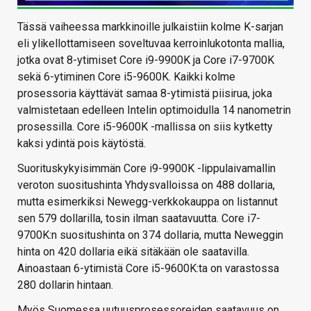
Tässä vaiheessa markkinoille julkaistiin kolme K-sarjan
eli ylikellottamiseen soveltuvaa kerroinlukotonta mallia,
jotka ovat 8-ytimiset Core i9-9900K ja Core i7-9700K
sekä 6-ytiminen Core i5-9600K. Kaikki kolme
prosessoria käyttävät samaa 8-ytimistä piisirua, joka
valmistetaan edelleen Intelin optimoidulla 14 nanometrin
prosessilla. Core i5-9600K -mallissa on siis kytketty
kaksi ydintä pois käytöstä.
Suorituskykyisimmän Core i9-9900K -lippulaivamallin
veroton suositushinta Yhdysvalloissa on 488 dollaria,
mutta esimerkiksi Newegg-verkkokauppa on listannut
sen 579 dollarilla, tosin ilman saatavuutta. Core i7-
9700K:n suositushinta on 374 dollaria, mutta Neweggin
hinta on 420 dollaria eikä sitäkään ole saatavilla.
Ainoastaan 6-ytimistä Core i5-9600K:ta on varastossa
280 dollarin hintaan.
Myös Suomessa uutuusprosessoreiden saatavuus on