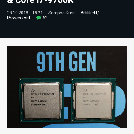
ARTIKKELIT
28.10.2018 - 18:21
Sampsa Kurri
Artikkelit
/
Prosessorit
63
VIDEOT
TECHBBS
TIETOA
HINTA.FI
KAUPPA
VAIHDA TEEMA
HAKU