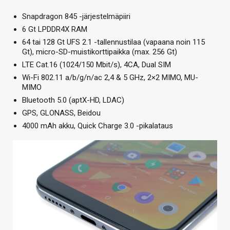
Snapdragon 845 -järjestelmäpiiri
6 Gt LPDDR4X RAM
64 tai 128 Gt UFS 2.1 -tallennustilaa (vapaana noin 115
Gt), micro-SD-muistikorttipaikka (max. 256 Gt)
LTE Cat.16 (1024/150 Mbit/s), 4CA, Dual SIM
Wi-Fi 802.11 a/b/g/n/ac 2,4 & 5 GHz, 2×2 MIMO, MU-
MIMO
Bluetooth 5.0 (aptX-HD, LDAC)
GPS, GLONASS, Beidou
4000 mAh akku, Quick Charge 3.0 -pikalataus