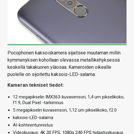
Pocophonen kaksoiskamera sijaitsee muutaman millin
kymmenyksen kohollaan olevassa metallikehyksessä
keskellä takakuoren yläosaa. Kameroiden oikealle
puolelle on sijoitettu kaksois-LED-salama.
Kameran tekniset tiedot:
12 megapikselin IMX363-kuvasensori, 1,4 um pikselikoko,
f1.9, Dual Pixel -tarkennus
5 megapikselin kuvasensori, 1,12 um pikselikoko, f2.0
kaksois-LED-salama
AI-kohteentunnistus
Videokuvaus: 4K 30 FPS, 1080p 240 FPS hidastuskuvaus