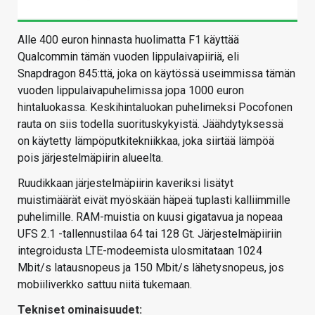
Alle 400 euron hinnasta huolimatta F1 käyttää
Qualcommin tämän vuoden lippulaivapiiriä, eli
Snapdragon 845:ttä, joka on käytössä useimmissa tämän
vuoden lippulaivapuhelimissa jopa 1000 euron
hintaluokassa. Keskihintaluokan puhelimeksi Pocofonen
rauta on siis todella suorituskykyistä. Jäähdytyksessä
on käytetty lämpöputkitekniikkaa, joka siirtää lämpöä
pois järjestelmäpiirin alueelta.
Ruudikkaan järjestelmäpiirin kaveriksi lisätyt
muistimäärät eivät myöskään häpeä tuplasti kalliimmille
puhelimille. RAM-muistia on kuusi gigatavua ja nopeaa
UFS 2.1 -tallennustilaa 64 tai 128 Gt. Järjestelmäpiiriin
integroidusta LTE-modeemista ulosmitataan 1024
Mbit/s latausnopeus ja 150 Mbit/s lähetysnopeus, jos
mobiiliverkko sattuu niitä tukemaan.
Tekniset ominaisuudet: