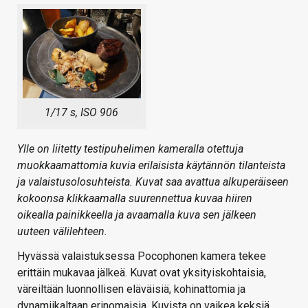
1/17 s, ISO 906
Ylle on liitetty testipuhelimen kameralla otettuja
muokkaamattomia kuvia erilaisista käytännön tilanteista
ja valaistusolosuhteista. Kuvat saa avattua alkuperäiseen
kokoonsa klikkaamalla suurennettua kuvaa hiiren
oikealla painikkeella ja avaamalla kuva sen jälkeen
uuteen välilehteen.
Hyvässä valaistuksessa Pocophonen kamera tekee
erittäin mukavaa jälkeä. Kuvat ovat yksityiskohtaisia,
väreiltään luonnollisen eläväisiä, kohinattomia ja
dynamiikaltaan erinomaisia. Kuvista on vaikea keksiä