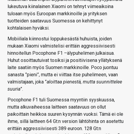
lukeutuva kiinalainen Xiaomi on tehnyt viimeaikoina
tuloaan myös Euroopan markkinoille ja yrityksen
tuotteiden saatavuus Suomessa on kehittynyt
kohtalaisen hyväksi.
Mobiiliala kiinnostui loppukesästä huhuista, joiden
mukaan Xiaomi valmistelisi erittäin aggressiivisesti
hinnoitellun Pocophone F1 –älypuhelimen julkaisua.
Huhut osoittautuivat tosiksi ja positiivisena yllätyksenä
laite saatiin myös Suomen markkinoille. Poco juontuu
sanasta ”pieni”, mutta ei viittaa itse puhelimeen, vaan
valmistajaan, joka ”
aloittaa pienestä, mutta suunnittelee
suuria
”.
Pocophone F1 tuli Suomessa myyntiin syyskuussa,
mutta alkuvaiheessa laitteen saatavuus on ollut
paikoittain heikkoa suuren kysynnän vuoksi. Tämä ei ole
ihme, sillä laitteen 64 Gt:n version lähtöhinta on asetettu
erittäin aggressiivisesti 389 euroon. 128 Gt:n