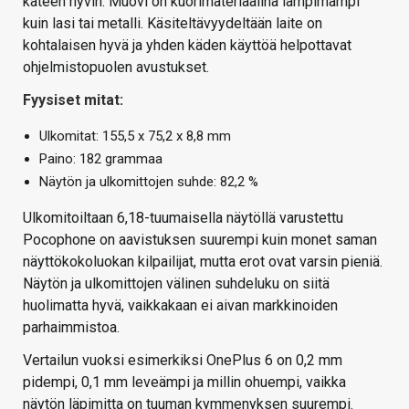
käteen hyvin. Muovi on kuorimateriaalina lämpimämpi
kuin lasi tai metalli. Käsiteltävyydeltään laite on
kohtalaisen hyvä ja yhden käden käyttöä helpottavat
ohjelmistopuolen avustukset.
Fyysiset mitat:
Ulkomitat: 155,5 x 75,2 x 8,8 mm
Paino: 182 grammaa
Näytön ja ulkomittojen suhde: 82,2 %
Ulkomitoiltaan 6,18-tuumaisella näytöllä varustettu
Pocophone on aavistuksen suurempi kuin monet saman
näyttökokoluokan kilpailijat, mutta erot ovat varsin pieniä.
Näytön ja ulkomittojen välinen suhdeluku on siitä
huolimatta hyvä, vaikkakaan ei aivan markkinoiden
parhaimmistoa.
Vertailun vuoksi esimerkiksi OnePlus 6 on 0,2 mm
pidempi, 0,1 mm leveämpi ja millin ohuempi, vaikka
näytön läpimitta on tuuman kymmenyksen suurempi.