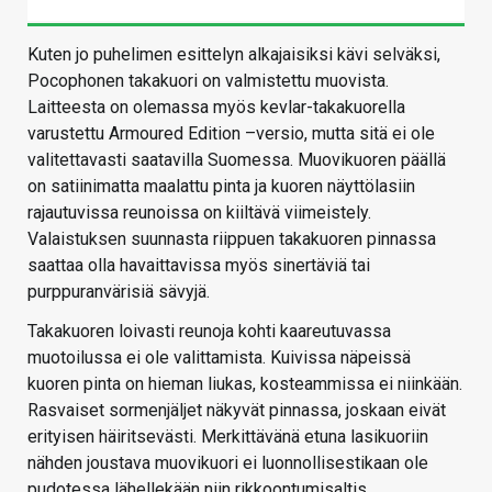
Kuten jo puhelimen esittelyn alkajaisiksi kävi selväksi,
Pocophonen takakuori on valmistettu muovista.
Laitteesta on olemassa myös kevlar-takakuorella
varustettu Armoured Edition –versio, mutta sitä ei ole
valitettavasti saatavilla Suomessa. Muovikuoren päällä
on satiinimatta maalattu pinta ja kuoren näyttölasiin
rajautuvissa reunoissa on kiiltävä viimeistely.
Valaistuksen suunnasta riippuen takakuoren pinnassa
saattaa olla havaittavissa myös sinertäviä tai
purppuranvärisiä sävyjä.
Takakuoren loivasti reunoja kohti kaareutuvassa
muotoilussa ei ole valittamista. Kuivissa näpeissä
kuoren pinta on hieman liukas, kosteammissa ei niinkään.
Rasvaiset sormenjäljet näkyvät pinnassa, joskaan eivät
erityisen häiritsevästi. Merkittävänä etuna lasikuoriin
nähden joustava muovikuori ei luonnollisestikaan ole
pudotessa lähellekään niin rikkoontumisaltis.