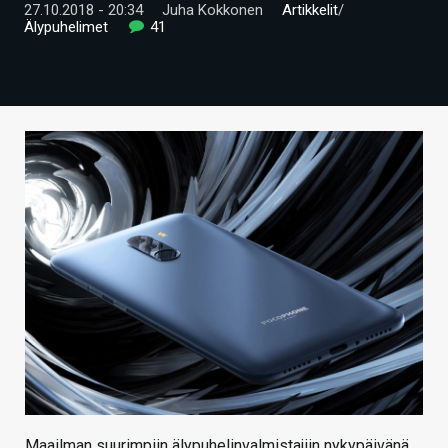
27.10.2018 - 20:34
Juha Kokkonen
Artikkelit
/
ARTIKKELIT
Älypuhelimet
41
VIDEOT
TECHBBS
TIETOA
HINTA.FI
KAUPPA
VAIHDA TEEMA
HAKU
Maailman suurimpiin älypuhelinvalmistajiin nykypäivänä