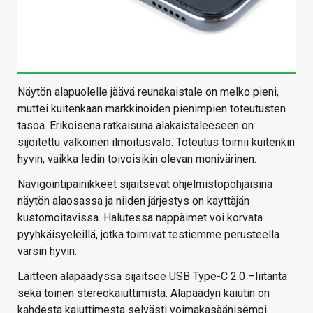
Näytön alapuolelle jäävä reunakaistale on melko pieni,
muttei kuitenkaan markkinoiden pienimpien toteutusten
tasoa. Erikoisena ratkaisuna alakaistaleeseen on
sijoitettu valkoinen ilmoitusvalo. Toteutus toimii kuitenkin
hyvin, vaikka ledin toivoisikin olevan monivärinen.
Navigointipainikkeet sijaitsevat ohjelmistopohjaisina
näytön alaosassa ja niiden järjestys on käyttäjän
kustomoitavissa. Halutessa näppäimet voi korvata
pyyhkäisyeleillä, jotka toimivat testiemme perusteella
varsin hyvin.
Laitteen alapäädyssä sijaitsee USB Type-C 2.0 –liitäntä
sekä toinen stereokaiuttimista. Alapäädyn kaiutin on
kahdesta kaiuttimesta selvästi voimakasäänisempi.