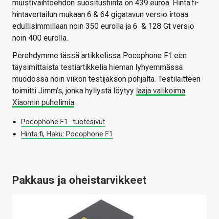
muistivaihtoehdon suositushinta on 439 euroa. Hinta.fi-
hintavertailun mukaan 6 & 64 gigatavun versio irtoaa
edullisimmillaan noin 350 eurolla ja 6 & 128 Gt versio
noin 400 eurolla.
Perehdymme tässä artikkelissa Pocophone F1:een
täysimittaista testiartikkelia hieman lyhyemmässä
muodossa noin viikon testijakson pohjalta. Testilaitteen
toimitti Jimm’s, jonka hyllystä löytyy
laaja valikoima
Xiaomin puhelimia
.
Pocophone F1 -tuotesivut
Hinta.fi, Haku: Pocophone F1
Pakkaus ja oheistarvikkeet