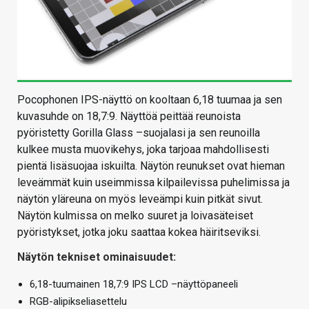
Pocophonen IPS-näyttö on kooltaan 6,18 tuumaa ja sen
kuvasuhde on 18,7:9. Näyttöä peittää reunoista
pyöristetty Gorilla Glass –suojalasi ja sen reunoilla
kulkee musta muovikehys, joka tarjoaa mahdollisesti
pientä lisäsuojaa iskuilta. Näytön reunukset ovat hieman
leveämmät kuin useimmissa kilpailevissa puhelimissa ja
näytön yläreuna on myös leveämpi kuin pitkät sivut.
Näytön kulmissa on melko suuret ja loivasäteiset
pyöristykset, jotka joku saattaa kokea häiritseviksi.
Näytön tekniset ominaisuudet:
6,18-tuumainen 18,7:9 IPS LCD –näyttöpaneeli
RGB-alipikseliasettelu