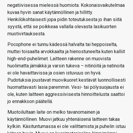
negatiivisessa mielessä huomiota. Kokonaisvaikutelmaa
kuvaa hyvin sanat käytännöllinen ja hillitty.
Henkilökohtaisesti jopa pidin toteutuksesta jo ihan siitä
syystä, että se poikkeaa vallalla olevasta lasikuorten
muotivirtauksesta.
Pocophone ei tunnu kädessä halvalta tai heppoiselta,
muttei toisaalta arvokkaalta ja hienostuneelta kuten kalliit
high-end-puhelimet. Laitteen rakenne on muovista
huolimatta jämäkkä ja varsin tukeva – nitinöitä ja natinoita
ei ole havaittavissa ja osien istuvuus on hyvä.
Pudotuksia joustavat muovikuoret kestävät luonnollisesti
huomattavasti lasia paremmin. Vesi- tai pölysuojausta ei
ole, kuten laitteen aggressiivisesta hinnoittelusta saattoi
jo ennakkoon päätellä.
Muotoilultaan laite on melko tavanomainen ja
käytännöllinen. Muovi jatkuu yhtenäisenä laitteen takaa
kylkiin. Käsituntumassa ei ole valittamista ja puhelin istuu