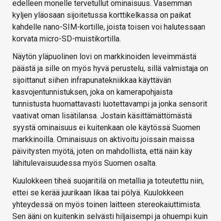
edelleen monelle tervetullut ominaisuus. Vasemman
kyljen yläosaan sijoitetussa korttikelkassa on paikat
kahdelle nano-SIM-kortille, joista toisen voi halutessaan
korvata micro-SD-muistikortilla.
Näytön yläpuolinen lovi on markkinoiden leveimmästä
päästä ja sille on myös hyvä perustelu, sillä valmistaja on
sijoittanut siihen infrapunatekniikkaa käyttävän
kasvojentunnistuksen, joka on kamerapohjaista
tunnistusta huomattavasti luotettavampi ja jonka sensorit
vaativat oman lisätilansa. Jostain käsittämättömästä
syystä ominaisuus ei kuitenkaan ole käytössä Suomen
markkinoilla. Ominaisuus on aktivoitu joissain maissa
päivitysten myötä, joten on mahdollista, että näin käy
lähitulevaisuudessa myös Suomen osalta.
Kuulokkeen tiheä suojaritilä on metallia ja toteutettu niin,
ettei se kerää juurikaan likaa tai pölyä. Kuulokkeen
yhteydessä on myös toinen laitteen stereokaiuttimista.
Sen ääni on kuitenkin selvästi hiljaisempi ja ohuempi kuin