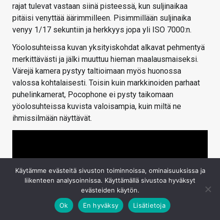
rajat tulevat vastaan siinä pisteessä, kun suljinaikaa
pitäisi venyttää äärimmilleen. Pisimmillään suljinaika
venyy 1/17 sekuntiin ja herkkyys jopa yli ISO 7000:n.
Yöolosuhteissa kuvan yksityiskohdat alkavat pehmentyä
merkittävästi ja jälki muuttuu hieman maalausmaiseksi.
Värejä kamera pystyy taltioimaan myös huonossa
valossa kohtalaisesti. Toisin kuin markkinoiden parhaat
puhelinkamerat, Pocophone ei pysty taikomaan
yöolosuhteissa kuvista valoisampia, kuin miltä ne
ihmissilmään näyttävät.
Käytämme evästeitä sivuston toiminnoissa, ominaisuuksissa ja
liikenteen analysoinnissa. Käyttämällä sivustoa hyväksyt
evästeiden käytön.
Ok
En hyväksy
Lisätietoja