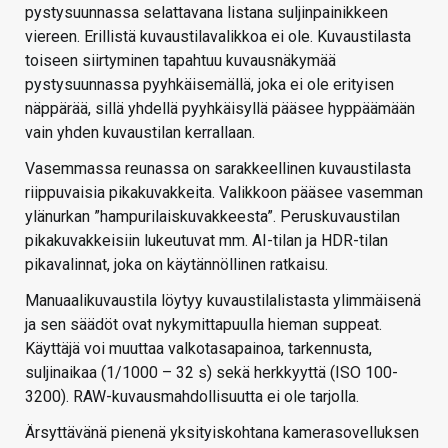
pystysuunnassa selattavana listana suljinpainikkeen
viereen. Erillistä kuvaustilavalikkoa ei ole. Kuvaustilasta
toiseen siirtyminen tapahtuu kuvausnäkymää
pystysuunnassa pyyhkäisemällä, joka ei ole erityisen
näppärää, sillä yhdellä pyyhkäisyllä pääsee hyppäämään
vain yhden kuvaustilan kerrallaan.
Vasemmassa reunassa on sarakkeellinen kuvaustilasta
riippuvaisia pikakuvakkeita. Valikkoon pääsee vasemman
ylänurkan ”hampurilaiskuvakkeesta”. Peruskuvaustilan
pikakuvakkeisiin lukeutuvat mm. AI-tilan ja HDR-tilan
pikavalinnat, joka on käytännöllinen ratkaisu.
Manuaalikuvaustila löytyy kuvaustilalistasta ylimmäisenä
ja sen säädöt ovat nykymittapuulla hieman suppeat.
Käyttäjä voi muuttaa valkotasapainoa, tarkennusta,
suljinaikaa (1/1000 – 32 s) sekä herkkyyttä (ISO 100-
3200). RAW-kuvausmahdollisuutta ei ole tarjolla.
Ärsyttävänä pienenä yksityiskohtana kamerasovelluksen