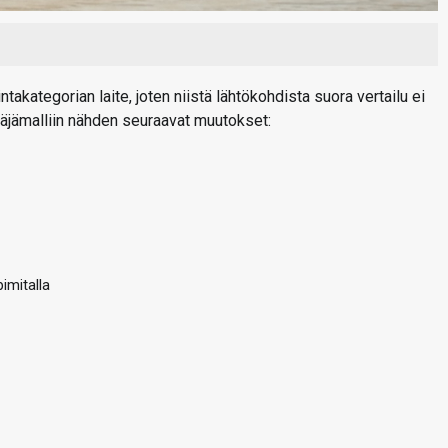
kategorian laite, joten niistä lähtökohdista suora vertailu ei
täjämalliin nähden seuraavat muutokset:
imitalla