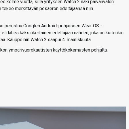
es kolme vuotta, sillä yrityksen Watch 2 näki päivänvalon
 tekee merkittävän pesäeron edeltäjäänsä niin
ä se perustuu Googlen Android-pohjaiseen Wear OS -
 eli lähes kaksinkertainen edeltäjään nähden, joka on kuitenkin
ää. Kauppoihin Watch 2 saapui 4. maaliskuuta.
iikon ympärivuorokautisten käyttökokemusten pohjalta.