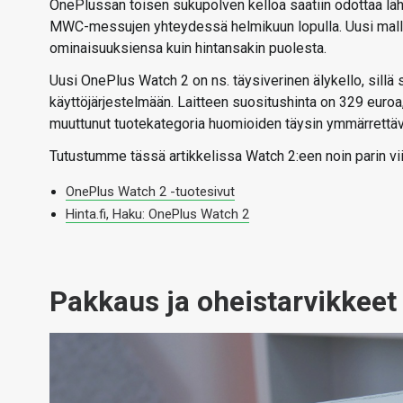
OnePlussan toisen sukupolven kelloa saatiin odottaa läh
MWC-messujen yhteydessä helmikuun lopulla. Uusi malli
ominaisuuksiensa kuin hintansakin puolesta.
Uusi OnePlus Watch 2 on ns. täysiverinen älykello, sill
käyttöjärjestelmään. Laitteen suositushinta on 329 euroa,
muuttunut tuotekategoria huomioiden täysin ymmärrettäv
Tutustumme tässä artikkelissa Watch 2:een noin parin v
OnePlus Watch 2 -tuotesivut
Hinta.fi, Haku: OnePlus Watch 2
Pakkaus ja oheistarvikkeet