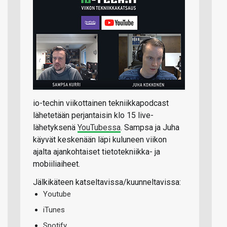
io-techin viikottainen tekniikkapodcast
lähetetään perjantaisin klo 15 live-
lähetyksenä
YouTubessa
. Sampsa ja Juha
käyvät keskenään läpi kuluneen viikon
ajalta ajankohtaiset tietotekniikka- ja
mobiiliaiheet.
Jälkikäteen katseltavissa/kuunneltavissa:
Youtube
iTunes
Spotify