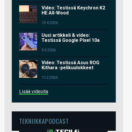
Video: Testissä Keychron K2
HE All-Wood
13.4.2026
Uusi artikkeli & video:
Testissä Google Pixel 10a
9.3.2026
Video: Testissä Asus ROG
Kithara -pelikuulokkeet
11.2.2026
Lisää videoita
TEKNIIKKAPODCAST