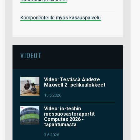
Komponenteille myös kasauspalvelu
VIDEOT
Video: Testissä Audeze
Maxwell 2 -pelikuulokkeet
15.6.2026
Video: io-techin
messuosastoraportit
Computex 2026 -
tapahtumasta
3.6.2026