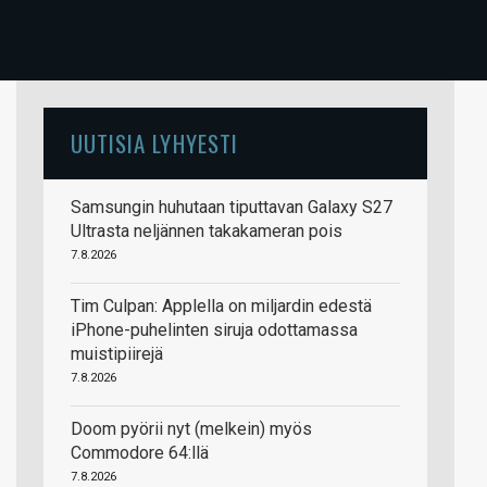
UUTISIA LYHYESTI
Samsungin huhutaan tiputtavan Galaxy S27
Ultrasta neljännen takakameran pois
7.8.2026
Tim Culpan: Applella on miljardin edestä
iPhone-puhelinten siruja odottamassa
muistipiirejä
7.8.2026
Doom pyörii nyt (melkein) myös
Commodore 64:llä
7.8.2026