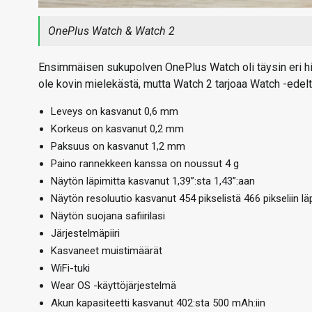
OnePlus Watch & Watch 2
Ensimmäisen sukupolven OnePlus Watch oli täysin eri hinta
ole kovin mielekästä, mutta Watch 2 tarjoaa Watch -edel
Leveys on kasvanut 0,6 mm
Korkeus on kasvanut 0,2 mm
Paksuus on kasvanut 1,2 mm
Paino rannekkeen kanssa on noussut 4 g
Näytön läpimitta kasvanut 1,39”:sta 1,43”:aan
Näytön resoluutio kasvanut 454 pikselistä 466 pikseliin läp
Näytön suojana safiirilasi
Järjestelmäpiiri
Kasvaneet muistimäärät
WiFi-tuki
Wear OS -käyttöjärjestelmä
Akun kapasiteetti kasvanut 402:sta 500 mAh:iin