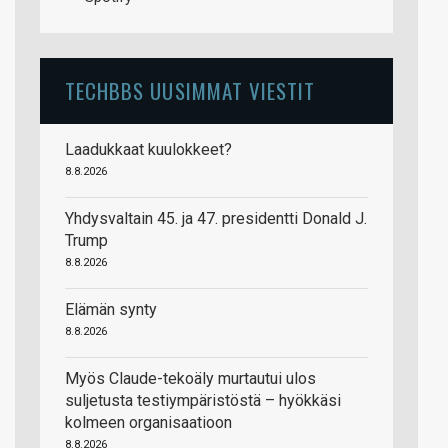
TECHBBS UUSIMMAT VIESTIT
Laadukkaat kuulokkeet?
8.8.2026
Yhdysvaltain 45. ja 47. presidentti Donald J.
Trump
8.8.2026
Elämän synty
8.8.2026
Myös Claude-tekoäly murtautui ulos
suljetusta testiympäristöstä – hyökkäsi
kolmeen organisaatioon
8.8.2026