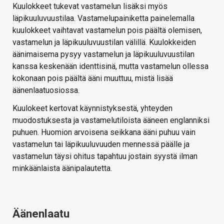
Kuulokkeet tukevat vastamelun lisäksi myös
läpikuuluvuustilaa. Vastamelupainiketta painelemalla
kuulokkeet vaihtavat vastamelun pois päältä olemisen,
vastamelun ja läpikuuluvuustilan välillä. Kuulokkeiden
äänimaisema pysyy vastamelun ja läpikuuluvuustilan
kanssa keskenään identtisinä, mutta vastamelun ollessa
kokonaan pois päältä ääni muuttuu, mistä lisää
äänenlaatuosiossa.
Kuulokeet kertovat käynnistyksestä, yhteyden
muodostuksesta ja vastamelutiloista ääneen englanniksi
puhuen. Huomion arvoisena seikkana ääni puhuu vain
vastamelun tai läpikuuluvuuden mennessä päälle ja
vastamelun täysi ohitus tapahtuu jostain syystä ilman
minkäänlaista äänipalautetta.
Äänenlaatu