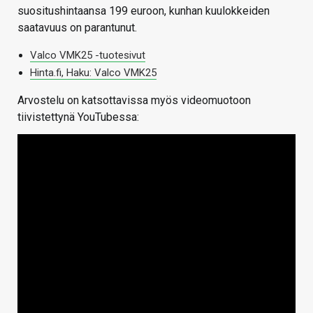
suositushintaansa 199 euroon, kunhan kuulokkeiden
saatavuus on parantunut.
Valco VMK25 -tuotesivut
Hinta.fi, Haku: Valco VMK25
Arvostelu on katsottavissa myös videomuotoon
tiivistettynä YouTubessa: