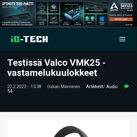
Testissä Valco VMK25 -
UUTISET
vastamelukuulokkeet
ARTIKKELIT
22.2.2023 - 15:38
Oskari Manninen
Artikkelit
/
Audio
54
VIDEOT
TECHBBS
TIETOA
HINTA.FI