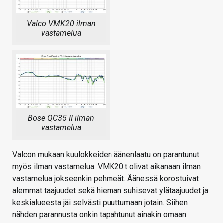
Valco VMK20 ilman
vastamelua
Bose QC35 II ilman
vastamelua
Valcon mukaan kuulokkeiden äänenlaatu on parantunut
myös ilman vastamelua. VMK20:t olivat aikanaan ilman
vastamelua jokseenkin pehmeät. Äänessä korostuivat
alemmat taajuudet sekä hieman suhisevat ylätaajuudet ja
keskialueesta jäi selvästi puuttumaan jotain. Siihen
nähden parannusta onkin tapahtunut ainakin omaan