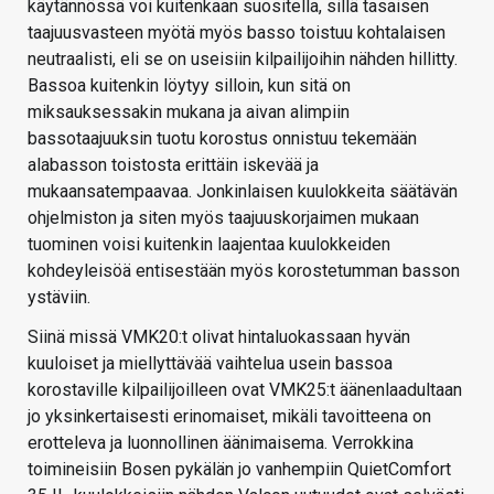
käytännössä voi kuitenkaan suositella, sillä tasaisen
taajuusvasteen myötä myös basso toistuu kohtalaisen
neutraalisti, eli se on useisiin kilpailijoihin nähden hillitty.
Bassoa kuitenkin löytyy silloin, kun sitä on
miksauksessakin mukana ja aivan alimpiin
bassotaajuuksin tuotu korostus onnistuu tekemään
alabasson toistosta erittäin iskevää ja
mukaansatempaavaa. Jonkinlaisen kuulokkeita säätävän
ohjelmiston ja siten myös taajuuskorjaimen mukaan
tuominen voisi kuitenkin laajentaa kuulokkeiden
kohdeyleisöä entisestään myös korostetumman basson
ystäviin.
Siinä missä VMK20:t olivat hintaluokassaan hyvän
kuuloiset ja miellyttävää vaihtelua usein bassoa
korostaville kilpailijoilleen ovat VMK25:t äänenlaadultaan
jo yksinkertaisesti erinomaiset, mikäli tavoitteena on
erotteleva ja luonnollinen äänimaisema. Verrokkina
toimineisiin Bosen pykälän jo vanhempiin QuietComfort