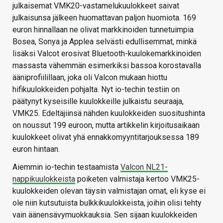
julkaisemat VMK20-vastamelukuulokkeet saivat
julkaisunsa jälkeen huomattavan paljon huomiota. 169
euron hinnallaan ne olivat markkinoiden tunnetuimpia
Bosea, Sonya ja Applea selvästi edullisemmat, minkä
lisäksi Valcot erosivat Bluetooth-kuulokemarkkinoiden
massasta vähemmän esimerkiksi bassoa korostavalla
ääniprofiilillaan, joka oli Valcon mukaan hiottu
hifikuulokkeiden pohjalta. Nyt io-techin testiin on
päätynyt kyseisille kuulokkeille julkaistu seuraaja,
VMK25. Edeltäjiinsä nähden kuulokkeiden suositushinta
on noussut 199 euroon, mutta artikkelin kirjoitusaikaan
kuulokkeet olivat yhä ennakkomyyntitarjouksessa 189
euron hintaan.
Aiemmin io-techin testaamista
Valcon NL21-
nappikuulokkeista
poiketen valmistaja kertoo VMK25-
kuulokkeiden olevan täysin valmistajan omat, eli kyse ei
ole niin kutsutuista bulkkikuulokkeista, joihin olisi tehty
vain äänensävymuokkauksia. Sen sijaan kuulokkeiden