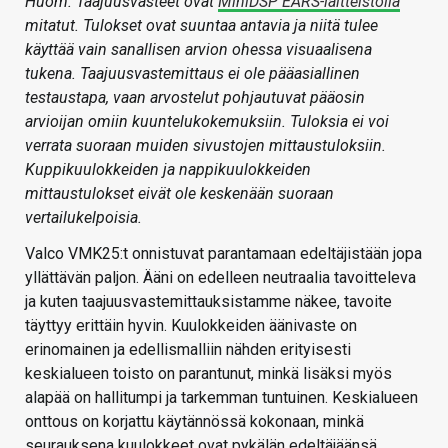
Huom. Taajuusvasteet ovat
MiniDSP EARS-laitteistolla
mitatut. Tulokset ovat suuntaa antavia ja niitä tulee
käyttää vain sanallisen arvion ohessa visuaalisena
tukena. Taajuusvastemittaus ei ole pääasiallinen
testaustapa, vaan arvostelut pohjautuvat pääosin
arvioijan omiin kuuntelukokemuksiin. Tuloksia ei voi
verrata suoraan muiden sivustojen mittaustuloksiin.
Kuppikuulokkeiden ja nappikuulokkeiden
mittaustulokset eivät ole keskenään suoraan
vertailukelpoisia.
Valco VMK25:t onnistuvat parantamaan edeltäjistään jopa
yllättävän paljon. Ääni on edelleen neutraalia tavoitteleva
ja kuten taajuusvastemittauksistamme näkee, tavoite
täyttyy erittäin hyvin. Kuulokkeiden äänivaste on
erinomainen ja edellismalliin nähden erityisesti
keskialueen toisto on parantunut, minkä lisäksi myös
alapää on hallitumpi ja tarkemman tuntuinen. Keskialueen
onttous on korjattu käytännössä kokonaan, minkä
seurauksena kuulokkeet ovat pykälän edeltäjäänsä