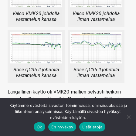
Valco VMK20 johdolla
Valco VMK20 johdolla
vastamelun kanssa
ilman vastamelua
Bose QC35 II johdolla
Bose QC35 II johdolla
vastamelun kanssa
ilman vastamelua
Langallinen käyttö oli VMK20-mallien selvästi heikoin
osa-alue. Riippumatta siitä oliko vastamelu päällä vai ei,
Käytämme evästeitä sivuston toiminnoissa, ominaisuuksissa ja
VMK20:t korostivat bassoa langallisen yhteyden yli
liikenteen analysoinnissa. Käyttämällä sivustoa hyväksyt
huomattavan paljon tehden äänestä väistämättä jonkin
evästeiden käytön.
verran mössöisen. Vastamelutoiminto toi langalliseen
Ok
En hyväksy
Lisätietoja
käyttöön käytännössä vain pykälän lisää erottelevuutta
keskialueelle, mutta samalla langalliseenkin yhteyteen