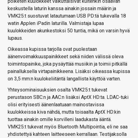
poiketen kuulokkeet vaikuttaisivat kuitenkin osaavan
keskustella laturin kanssa ainakin jossain määrin ja
VMK25:t suostuvat latautumaan USB PD:tä tukevalla 18
watin Applen iPadin laturilla. Valmistaja lupaa
kuulokkeiden akunkestoksi 50 tuntia, mikä on varsin hyvä
lupaus.
Oikeassa kupissa tarjolla ovat puolestaan
äänenvoimakkuuspainikkeet sekä niiden välissä oleva
toimintopainike, joka pysäyttää musiikin ja toimii pitkällä
painalluksella virtapainikkeena. Lisäksi oikeassa kupissa
on 3,5 mm:n kuulokeliitäntä langallista käyttöä varten.
Yhteysominaisuuksien osalta VMK25:t tukevat
perustason SBC:n ja AAC:n lisäksi AptX HD:ta. LDAC-tuki
olisi erityisesti äänenlaatuaan mainostavissa
kuulokkeissa kiva nähdä, mutta toisaalta AptX HD:kin
tuottaa ainakin omille korvilleni laadukasta ääntä.
VMK25:t tukevat myös Bluetooth Multipointia, eli ne saa
yhdistettyä kahteen laitteeseen kerrallaan. Testijaksolla