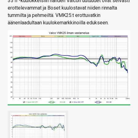
35 II -kuulokkeisiin nähden Valcon uutuudet ovat selvästi
erottelevammat ja Boset kuulostavat niiden rinnalta
tummilta ja pehmeiltä. VMK25:t erottuvatkin
äänenlaadultaan kuulokemarkkinoilla edukseen.