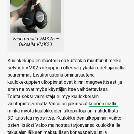
Vasemmalla VMK25 –
Oikealla VMK20
Kuulokekuppien muotoilu on kuitenkin muuttunut melko
selvästi VMK25:n kuppien ollessa pykälän edeltäjämallia
suuremmat. Lisäksi uutena ominaisuutena
kuulokekuppien ulkopinnat ovat kiinni magneettisesti ja
siten ne ovat myös käyttäjän itse vaihdettavissa.
Toistaiseksi valmistaja ei myy kuulokkeisiin
vaihtopintoja, mutta Valco on julkaissut
kuorien mallin
,
minkä myötä kuulokkeiden ulkopintoja on mahdollista
3D-tulostaa myös itse. Kuulokkeiden ulkopinnan vaihto-
osien lisäksi Valco mainostaa tarjoavansa kuulokkeille
takuuajan jälkeen maksullisen korjauspalvelun ja