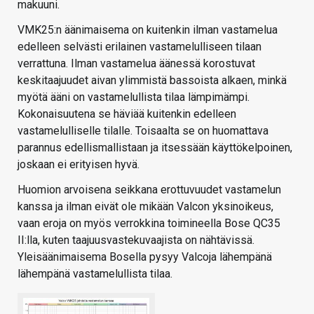
makuuni.
VMK25:n äänimaisema on kuitenkin ilman vastamelua
edelleen selvästi erilainen vastamelulliseen tilaan
verrattuna. Ilman vastamelua äänessä korostuvat
keskitaajuudet aivan ylimmistä bassoista alkaen, minkä
myötä ääni on vastamelullista tilaa lämpimämpi.
Kokonaisuutena se häviää kuitenkin edelleen
vastamelulliselle tilalle. Toisaalta se on huomattava
parannus edellismallistaan ja itsessään käyttökelpoinen,
joskaan ei erityisen hyvä.
Huomion arvoisena seikkana erottuvuudet vastamelun
kanssa ja ilman eivät ole mikään Valcon yksinoikeus,
vaan eroja on myös verrokkina toimineella Bose QC35
II:lla, kuten taajuusvastekuvaajista on nähtävissä.
Yleisäänimaisema Bosella pysyy Valcoja lähempänä
lähempänä vastamelullista tilaa.