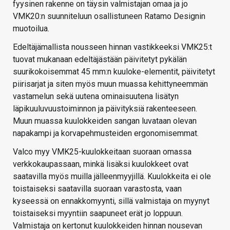
fyysinen rakenne on täysin valmistajan omaa ja jo
VMK20:n suunniteluun osallistuneen Ratamo Designin
muotoilua.
Edeltäjämallista nousseen hinnan vastikkeeksi VMK25:t
tuovat mukanaan edeltäjästään päivitetyt pykälän
suurikokoisemmat 45 mm:n kuuloke-elementit, päivitetyt
piirisarjat ja siten myös muun muassa kehittyneemmän
vastamelun sekä uutena ominaisuutena lisätyn
läpikuuluvuustoiminnon ja päivityksiä rakenteeseen.
Muun muassa kuulokkeiden sangan luvataan olevan
napakampi ja korvapehmusteiden ergonomisemmat.
Valco myy VMK25-kuulokkeitaan suoraan omassa
verkkokaupassaan, minkä lisäksi kuulokkeet ovat
saatavilla myös muilla jälleenmyyjillä. Kuulokkeita ei ole
toistaiseksi saatavilla suoraan varastosta, vaan
kyseessä on ennakkomyynti, sillä valmistaja on myynyt
toistaiseksi myyntiin saapuneet erät jo loppuun.
Valmistaja on kertonut kuulokkeiden hinnan nousevan