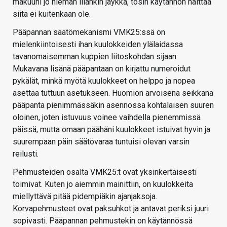
makuuni jo hieman liiankin jäykkä, tosin käytännön haittaa
siitä ei kuitenkaan ole.
Pääpannan säätömekanismi VMK25:ssä on
mielenkiintoisesti ihan kuulokkeiden ylälaidassa
tavanomaisemman kuppien liitoskohdan sijaan.
Mukavana lisänä pääpantaan on kirjattu numeroidut
pykälät, minkä myötä kuulokkeet on helppo ja nopea
asettaa tuttuun asetukseen. Huomion arvoisena seikkana
pääpanta pienimmässäkin asennossa kohtalaisen suuren
oloinen, joten istuvuus voinee vaihdella pienemmissä
päissä, mutta omaan päähäni kuulokkeet istuivat hyvin ja
suurempaan päin säätövaraa tuntuisi olevan varsin
reilusti.
Pehmusteiden osalta VMK25:t ovat yksinkertaisesti
toimivat. Kuten jo aiemmin mainittiin, on kuulokkeita
miellyttävä pitää pidempiäkin ajanjaksoja.
Korvapehmusteet ovat paksuhkot ja antavat periksi juuri
sopivasti. Pääpannan pehmustekin on käytännössä