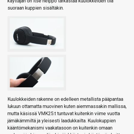
käyttäjän on itse helppo tarkastaa kuulokkeiden tila
suoraan kuppien sisältäkin.
Kuulokkeiden rakenne on edelleen metallista pääpantaa
lukuun ottamatta muovinen kuten aiemmassakin mallissa,
mutta käsissä VMK25:t tuntuvat kuitenkin viime vuotta
jämäkämmiltä ja yleisesti laadukkailta. Kuulokuppien
kääntömekanismi vaakatasoon on kuitenkin omaan