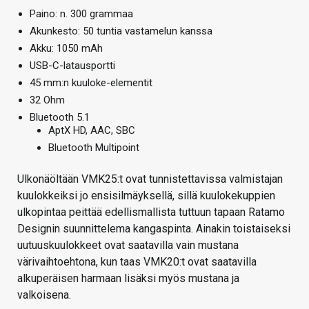
Paino: n. 300 grammaa
Akunkesto: 50 tuntia vastamelun kanssa
Akku: 1050 mAh
USB-C-latausportti
45 mm:n kuuloke-elementit
32 Ohm
Bluetooth 5.1
AptX HD, AAC, SBC
Bluetooth Multipoint
Ulkonäöltään VMK25:t ovat tunnistettavissa valmistajan
kuulokkeiksi jo ensisilmäyksellä, sillä kuulokekuppien
ulkopintaa peittää edellismallista tuttuun tapaan Ratamo
Designin suunnittelema kangaspinta. Ainakin toistaiseksi
uutuuskuulokkeet ovat saatavilla vain mustana
värivaihtoehtona, kun taas VMK20:t ovat saatavilla
alkuperäisen harmaan lisäksi myös mustana ja
valkoisena.