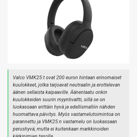
KAUPPA
VAIHDA TEEMA
HAKU
Valco VMK25:t ovat 200 euron hintaan erinomaiset
kuulokkeet, jotka tarjoavat neutraalin ja erottelevan
äänen sellaista kaipaaville. Äänenlaatu onkin
kuulokkeiden suurin myyntivaltti, sillä se on
luokassaan erittäin hyvä ja edellismalliin nähden
huomattava päivitys. Myös vastamelutoimintoa on
parannettu ja VMK25:n vastamelu on luokassaan
perushyvä, mutta ei kuitenkaan markkinoiden
kärkinimien tasolla.