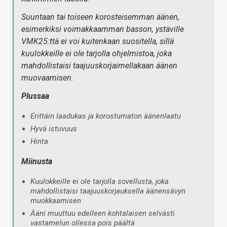
Suuntaan tai toiseen korosteisemman äänen,
esimerkiksi voimakkaamman basson, ystäville
VMK25:ttä ei voi kuitenkaan suositella, sillä
kuulokkeille ei ole tarjolla ohjelmistoa, joka
mahdollistaisi taajuuskorjaimellakaan äänen
muovaamisen.
Plussaa
Erittäin laadukas ja korostumaton äänenlaatu
Hyvä istuvuus
Hinta
Miinusta
Kuulokkeille ei ole tarjolla sovellusta, joka
mahdollistaisi taajuuskorjauksella äänensävyn
muokkaamisen
Ääni muuttuu edelleen kohtalaisen selvästi
vastamelun ollessa pois päältä