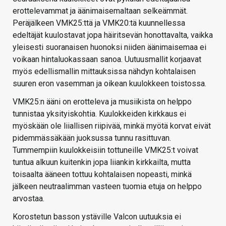
erottelevammat ja äänimaisemaltaan selkeämmät.
Peräjälkeen VMK25:ttä ja VMK20:tä kuunnellessa
edeltäjät kuulostavat jopa häiritsevän honottavalta, vaikka
yleisesti suoranaisen huonoksi niiden äänimaisemaa ei
voikaan hintaluokassaan sanoa. Uutuusmallit korjaavat
myös edellismallin mittauksissa nähdyn kohtalaisen
suuren eron vasemman ja oikean kuulokkeen toistossa.
VMK25:n ääni on erotteleva ja musiikista on helppo
tunnistaa yksityiskohtia. Kuulokkeiden kirkkaus ei
myöskään ole liiallisen riipivää, minkä myötä korvat eivät
pidemmässäkään juoksussa tunnu rasittuvan.
Tummempiin kuulokkeisiin tottuneille VMK25:t voivat
tuntua alkuun kuitenkin jopa liiankin kirkkailta, mutta
toisaalta ääneen tottuu kohtalaisen nopeasti, minkä
jälkeen neutraalimman vasteen tuomia etuja on helppo
arvostaa.
Korostetun basson ystäville Valcon uutuuksia ei