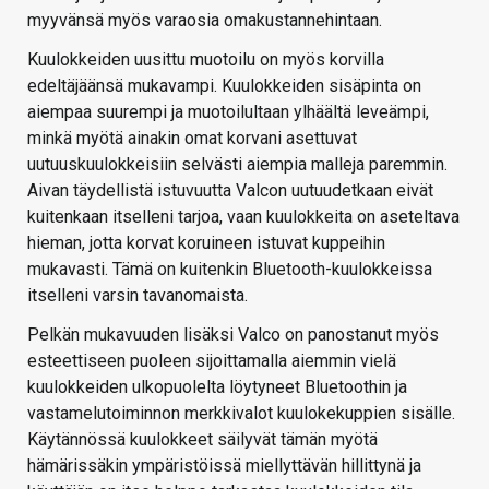
myyvänsä myös varaosia omakustannehintaan.
Kuulokkeiden uusittu muotoilu on myös korvilla
edeltäjäänsä mukavampi. Kuulokkeiden sisäpinta on
aiempaa suurempi ja muotoilultaan ylhäältä leveämpi,
minkä myötä ainakin omat korvani asettuvat
uutuuskuulokkeisiin selvästi aiempia malleja paremmin.
Aivan täydellistä istuvuutta Valcon uutuudetkaan eivät
kuitenkaan itselleni tarjoa, vaan kuulokkeita on aseteltava
hieman, jotta korvat koruineen istuvat kuppeihin
mukavasti. Tämä on kuitenkin Bluetooth-kuulokkeissa
itselleni varsin tavanomaista.
Pelkän mukavuuden lisäksi Valco on panostanut myös
esteettiseen puoleen sijoittamalla aiemmin vielä
kuulokkeiden ulkopuolelta löytyneet Bluetoothin ja
vastamelutoiminnon merkkivalot kuulokekuppien sisälle.
Käytännössä kuulokkeet säilyvät tämän myötä
hämärissäkin ympäristöissä miellyttävän hillittynä ja