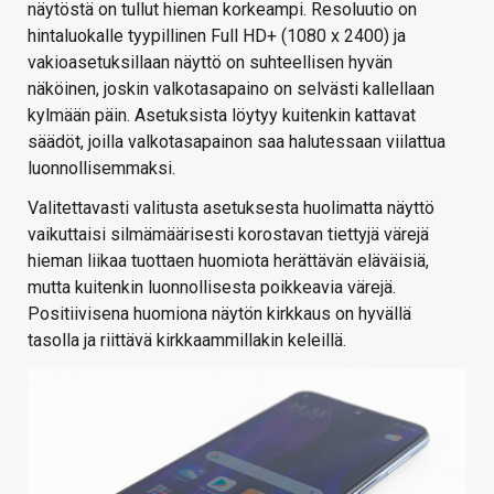
näytöstä on tullut hieman korkeampi. Resoluutio on
hintaluokalle tyypillinen Full HD+ (1080 x 2400) ja
vakioasetuksillaan näyttö on suhteellisen hyvän
näköinen, joskin valkotasapaino on selvästi kallellaan
kylmään päin. Asetuksista löytyy kuitenkin kattavat
säädöt, joilla valkotasapainon saa halutessaan viilattua
luonnollisemmaksi.
Valitettavasti valitusta asetuksesta huolimatta näyttö
vaikuttaisi silmämäärisesti korostavan tiettyjä värejä
hieman liikaa tuottaen huomiota herättävän eläväisiä,
mutta kuitenkin luonnollisesta poikkeavia värejä.
Positiivisena huomiona näytön kirkkaus on hyvällä
tasolla ja riittävä kirkkaammillakin keleillä.