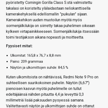
pyöristetty Corningin Gorilla Class 5:stä valmistettu
takalasi on koristeltu ylälaidastaan neliskanttisella
kamerakehyksellä edellismallin ”puikulan” sijaan.
Kamerakehikon uuden muotoilun myötä myös
sormenjälkilukija on siirretty takaa puhelimen oikeaan
kylkeen virtapainikkeeseen. Sormenjälkilukija itsessään
toimi testijakson aikana nopeasti ja moitteetta.
Fyysiset mitat:
Ulkomitat: 165,8 x 76,7 x 8,8 mm
Paino: 209 grammaa
Näytön ja ulkomittojen suhde: 84,5 %
Kuten ulkomitoista on nähtävissä, Redmi Note 9 Pro on
suhteellisen suurikokoinen puhelin. Näytön (6,67″)
pienoisen kasvun myötä puhelimelle on tullut
edeltäjäänsä nähden pituutta 4,4 ja leveyttä 0,3
millimetriä lisää paksuuden pysyessä samana.
Valitettavasti näytön ja ulkomittojen suhde on ottanut