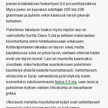
pienen kolahduksen heikentyen 0,4 prosenttiyksikköä.
Myös paino on kasvanut edeltäjän 200:sta 208
grammaan ja puhelin onkin kädessä varsin jykevän
tuntuinen.
Puhelimen takalasin lisäksi myös näytön lasi on
valmistettu Gorilla Class 5:stä ja laitteen materiaalien
käsintuntuma onkin hintaluokassaan edukseen.
Kiiltäväpintainen takalasi on täysin sileä, mutta
käytännössä siinä on pitoa hyvin, olettaen etteivät kädet
eivät ole täysin kuivat. Lasi on muotoiltu kaarevaksi
sivuiltaan, mikä helpottaa suurikokoisen puhelimen
käsittelyä yhdellä kädellä huomattavasti. Valitettavasti
etulasista ei löydy samanlaisia pyöristyksiä, kuten
esimerkiksi edullisemmasta
Nokia 5.3:sta
, vaan lasin ja
puhelimen kylkien välinen liitoskohta on havaittavan
jyrkkä.
Ulkoisesti metallia muistuttavat kyljet ovat valitettavasti
muoviset, mikä teorian tasolla on heikennys