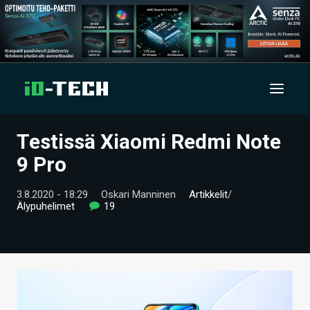
Testissä Xiaomi Redmi Note
UUTISET
9 Pro
ARTIKKELIT
3.8.2020 - 18:29
Oskari Manninen
Artikkelit
/
Älypuhelimet
19
VIDEOT
TECHBBS
TIETOA
HINTA.FI