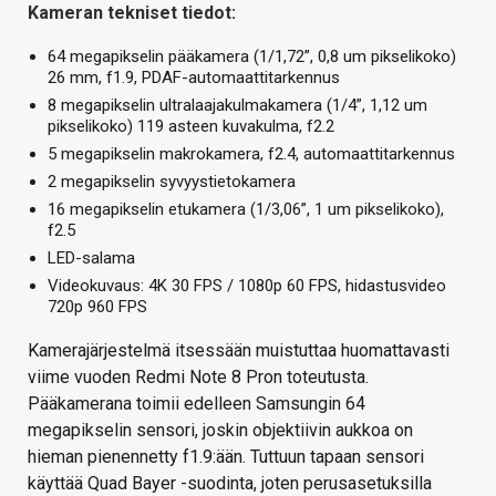
Kameran tekniset tiedot:
64 megapikselin pääkamera (1/1,72”, 0,8 um pikselikoko)
26 mm, f1.9, PDAF-automaattitarkennus
8 megapikselin ultralaajakulmakamera (1/4”, 1,12 um
pikselikoko) 119 asteen kuvakulma, f2.2
5 megapikselin makrokamera, f2.4, automaattitarkennus
2 megapikselin syvyystietokamera
16 megapikselin etukamera (1/3,06”, 1 um pikselikoko),
f2.5
LED-salama
Videokuvaus: 4K 30 FPS / 1080p 60 FPS, hidastusvideo
720p 960 FPS
Kamerajärjestelmä itsessään muistuttaa huomattavasti
viime vuoden Redmi Note 8 Pron toteutusta.
Pääkamerana toimii edelleen Samsungin 64
megapikselin sensori, joskin objektiivin aukkoa on
hieman pienennetty f1.9:ään. Tuttuun tapaan sensori
käyttää Quad Bayer -suodinta, joten perusasetuksilla