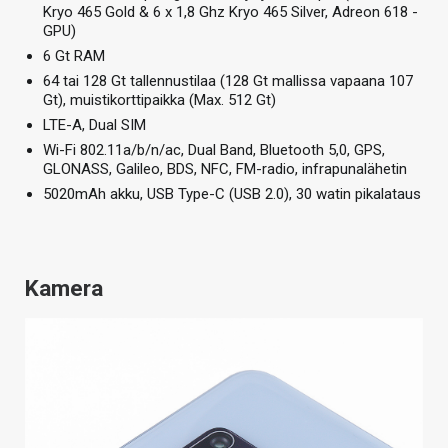
Kryo 465 Gold & 6 x 1,8 Ghz Kryo 465 Silver, Adreon 618 -
GPU)
6 Gt RAM
64 tai 128 Gt tallennustilaa (128 Gt mallissa vapaana 107
Gt), muistikorttipaikka (Max. 512 Gt)
LTE-A, Dual SIM
Wi-Fi 802.11a/b/n/ac, Dual Band, Bluetooth 5,0, GPS,
GLONASS, Galileo, BDS, NFC, FM-radio, infrapunalähetin
5020mAh akku, USB Type-C (USB 2.0), 30 watin pikalataus
Kamera