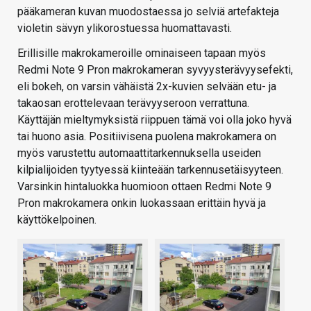
pääkameran kuvan muodostaessa jo selviä artefakteja
violetin sävyn ylikorostuessa huomattavasti.
Erillisille makrokameroille ominaiseen tapaan myös
Redmi Note 9 Pron makrokameran syvyysterävyysefekti,
eli bokeh, on varsin vähäistä 2x-kuvien selvään etu- ja
takaosan erottelevaan terävyyseroon verrattuna.
Käyttäjän mieltymyksistä riippuen tämä voi olla joko hyvä
tai huono asia. Positiivisena puolena makrokamera on
myös varustettu automaattitarkennuksella useiden
kilpialijoiden tyytyessä kiinteään tarkennusetäisyyteen.
Varsinkin hintaluokka huomioon ottaen Redmi Note 9
Pron makrokamera onkin luokassaan erittäin hyvä ja
käyttökelpoinen.