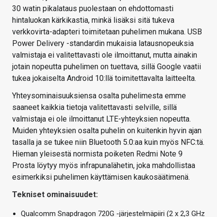
30 watin pikalataus puolestaan on ehdottomasti
hintaluokan kärkikastia, minkä lisäksi sitä tukeva
verkkovirta-adapteri toimitetaan puhelimen mukana. USB
Power Delivery -standardin mukaisia latausnopeuksia
valmistaja ei valitettavasti ole ilmoittanut, mutta ainakin
jotain nopeutta puhelimen on tuettava, sillä Google vaatii
tukea jokaiselta Android 10:llä toimitettavalta laitteelta.
Yhteysominaisuuksiensa osalta puhelimesta emme
saaneet kaikkia tietoja valitettavasti selville, sillä
valmistaja ei ole ilmoittanut LTE-yhteyksien nopeutta.
Muiden yhteyksien osalta puhelin on kuitenkin hyvin ajan
tasalla ja se tukee niin Bluetooth 5.0:aa kuin myös NFC:tä.
Hieman yleisestä normista poiketen Redmi Note 9
Prosta löytyy myös infrapunalähetin, joka mahdollistaa
esimerkiksi puhelimen käyttämisen kaukosäätimenä.
Tekniset ominaisuudet:
Qualcomm Snapdragon 720G -järjestelmäpiiri (2 x 2,3 GHz