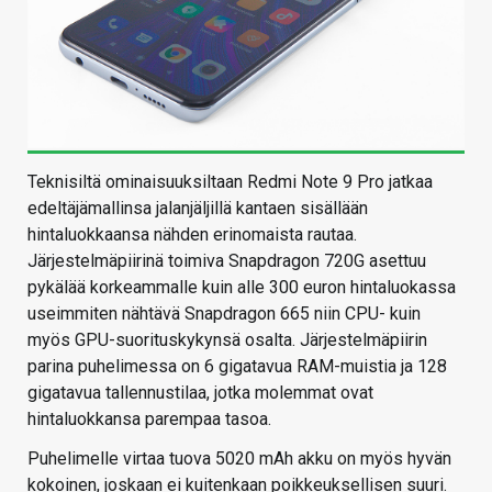
Teknisiltä ominaisuuksiltaan Redmi Note 9 Pro jatkaa
edeltäjämallinsa jalanjäljillä kantaen sisällään
hintaluokkaansa nähden erinomaista rautaa.
Järjestelmäpiirinä toimiva Snapdragon 720G asettuu
pykälää korkeammalle kuin alle 300 euron hintaluokassa
useimmiten nähtävä Snapdragon 665 niin CPU- kuin
myös GPU-suorituskykynsä osalta. Järjestelmäpiirin
parina puhelimessa on 6 gigatavua RAM-muistia ja 128
gigatavua tallennustilaa, jotka molemmat ovat
hintaluokkansa parempaa tasoa.
Puhelimelle virtaa tuova 5020 mAh akku on myös hyvän
kokoinen, joskaan ei kuitenkaan poikkeuksellisen suuri.