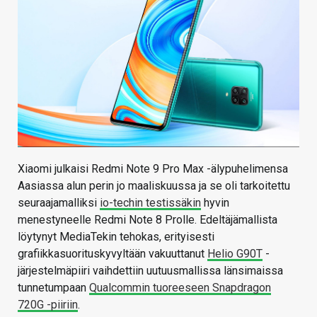
KAUPPA
VAIHDA TEEMA
HAKU
Xiaomi julkaisi Redmi Note 9 Pro Max -älypuhelimensa
Aasiassa alun perin jo maaliskuussa ja se oli tarkoitettu
seuraajamalliksi
io-techin testissäkin
hyvin
menestyneelle Redmi Note 8 Prolle. Edeltäjämallista
löytynyt MediaTekin tehokas, erityisesti
grafiikkasuorituskyvyltään vakuuttanut
Helio G90T
-
järjestelmäpiiri vaihdettiin uutuusmallissa länsimaissa
tunnetumpaan
Qualcommin tuoreeseen Snapdragon
720G -piiriin
.