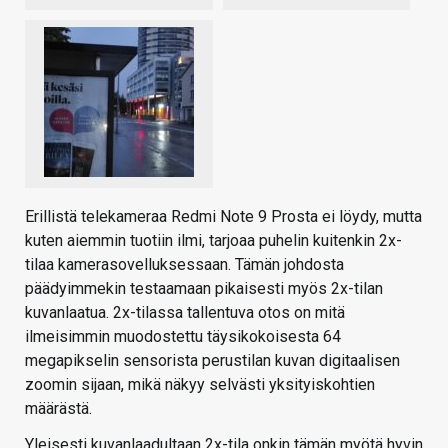
Erillistä telekameraa Redmi Note 9 Prosta ei löydy, mutta
kuten aiemmin tuotiin ilmi, tarjoaa puhelin kuitenkin 2x-
tilaa kamerasovelluksessaan. Tämän johdosta
päädyimmekin testaamaan pikaisesti myös 2x-tilan
kuvanlaatua. 2x-tilassa tallentuva otos on mitä
ilmeisimmin muodostettu täysikokoisesta 64
megapikselin sensorista perustilan kuvan digitaalisen
zoomin sijaan, mikä näkyy selvästi yksityiskohtien
määrästä.
Yleisesti kuvanlaadultaan 2x-tila onkin tämän myötä hyvin