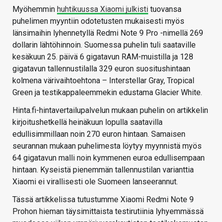
Myöhemmin
huhtikuussa Xiaomi julkisti
tuovansa
puhelimen myyntiin odotetusten mukaisesti myös
länsimaihin lyhennetyllä Redmi Note 9 Pro -nimellä 269
dollarin lähtöhinnoin. Suomessa puhelin tuli saataville
kesäkuun 25. päivä 6 gigatavun RAM-muistilla ja 128
gigatavun tallennustilalla 329 euron suositushintaan
kolmena värivaihtoehtona – Interstellar Gray, Tropical
Green ja testikappaleemmekin edustama Glacier White.
Hinta.fi-hintavertailupalvelun mukaan puhelin on artikkelin
kirjoitushetkellä heinäkuun lopulla saatavilla
edullisimmillaan noin 270 euron hintaan. Samaisen
seurannan mukaan puhelimesta löytyy myynnistä myös
64 gigatavun malli noin kymmenen euroa edullisempaan
hintaan. Kyseistä pienemmän tallennustilan varianttia
Xiaomi ei virallisesti ole Suomeen lanseerannut.
Tässä artikkelissa tutustumme Xiaomi Redmi Note 9
Prohon hieman täysimittaista testirutiinia lyhyemmässä