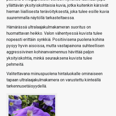
yllättävän yksityiskohtaisia kuvia, jotka kuitenkin kärsivät
hieman liiallisesta terävöityksestä, joka tulee esille kuvia
suuremmalla näytöllä tarkasteltaessa.
Hämärässä ultralaajakulmakameran suoritus on
huomattavan heikko. Valon vähentyessä kuvista tulee
nopeasti erittäin synkkiä. Positiivisena puolena kohina
pysyy hyvin aisoissa, mutta vastapainona suhteellisen
aggressiivinen kohinanvaimennus hävittää paljon
yksityiskohtia, minkä seurauksena kuvista tulee
pehmeitä.
Valitettavana miinuspuolena hintaluokalle ominaiseen
tapaan ultralaajakulmakamera on varustettu kiinteällä
tarkennusetäisyydellä.