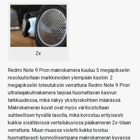
2x
Redmi Note 9 Pron makrokamera kuuluu 5 megapikselin
resoluutiollaan markkinoiden ylempään kastiin. 2
megapikselin toteutuksiin verrattuna Redmi Note 9 Pron
ultralaajakulmakamera tarjoaa huomattavan kasvun
tarkkuudessa, mikä näkyy yksityiskohtien määrässä.
Makrokameran kuvat ovat myös väritoistoltaan
suhteellisen hyvällä tasolla, mikä korostuu erityisesti
kukkia sisältävissä vertailukuvissa pääkameran 2x-tilaan
verrattuna. Muun muassa violetti kukka toistuu
huomattavasti luonnollisempana makrokameran kuvassa