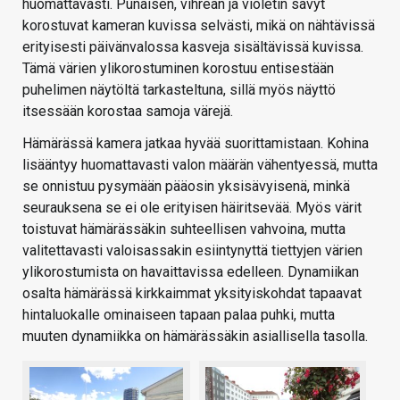
huomattavasti. Punaisen, vihreän ja violetin sävyt
korostuvat kameran kuvissa selvästi, mikä on nähtävissä
erityisesti päivänvalossa kasveja sisältävissä kuvissa.
Tämä värien ylikorostuminen korostuu entisestään
puhelimen näytöltä tarkasteltuna, sillä myös näyttö
itsessään korostaa samoja värejä.
Hämärässä kamera jatkaa hyvää suorittamistaan. Kohina
lisääntyy huomattavasti valon määrän vähentyessä, mutta
se onnistuu pysymään pääosin yksisävyisenä, minkä
seurauksena se ei ole erityisen häiritsevää. Myös värit
toistuvat hämärässäkin suhteellisen vahvoina, mutta
valitettavasti valoisassakin esiintynyttä tiettyjen värien
ylikorostumista on havaittavissa edelleen. Dynamiikan
osalta hämärässä kirkkaimmat yksityiskohdat tapaavat
hintaluokalle ominaiseen tapaan palaa puhki, mutta
muuten dynamiikka on hämärässäkin asiallisella tasolla.