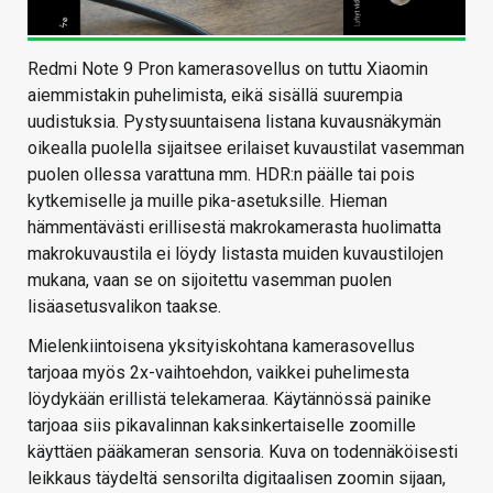
Redmi Note 9 Pron kamerasovellus on tuttu Xiaomin
aiemmistakin puhelimista, eikä sisällä suurempia
uudistuksia. Pystysuuntaisena listana kuvausnäkymän
oikealla puolella sijaitsee erilaiset kuvaustilat vasemman
puolen ollessa varattuna mm. HDR:n päälle tai pois
kytkemiselle ja muille pika-asetuksille. Hieman
hämmentävästi erillisestä makrokamerasta huolimatta
makrokuvaustila ei löydy listasta muiden kuvaustilojen
mukana, vaan se on sijoitettu vasemman puolen
lisäasetusvalikon taakse.
Mielenkiintoisena yksityiskohtana kamerasovellus
tarjoaa myös 2x-vaihtoehdon, vaikkei puhelimesta
löydykään erillistä telekameraa. Käytännössä painike
tarjoaa siis pikavalinnan kaksinkertaiselle zoomille
käyttäen pääkameran sensoria. Kuva on todennäköisesti
leikkaus täydeltä sensorilta digitaalisen zoomin sijaan,