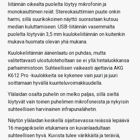
liitännän oikealta puolelta löytyy mikrofonin ja
monokaiuttimen reiät. Stereokaiuttimien puute onkin
harmi, sillä suurikokoinen näyttö suorastaan kutsuu
median kuluttamiseen. USB-liitännän vasemmalta
puolelta löytyvän 3,5 mm kuulokeliitännän on kuitenkin
mukava huomata olevan yhä mukana.
Kuulokeliitännän äänenlaatu on puhdas, mutta
valitettavasti ulostuloteholtaan se ei yllä hintaluokkansa
parhaimmistoon. Suhteellisen vaikeasti ajettavia AKG
K612 Pro -kuulokkeita se kykenee vain juuri ja juuri
soittamaan hyvällä kuunteluvoimakkuudella.
Ylälaidan osalta puhelin on melko paljas, sillä sieltä
löytyvät vain toinen puhelimen mikrofoneista ja nykyisin
suhteellisen harvinainen infrapunalähetin.
Näytön ylälaidan keskellä sijaitsevassa reiässä lepäävä
16 megapikselin etukamera on kuvanlaadultaan
suhteellisen hyvä. Kuvista tulee värikkäitä ja teräviä,