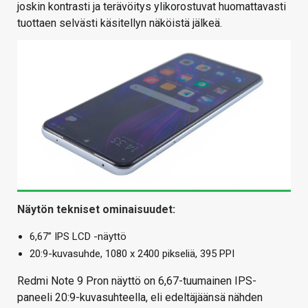
joskin kontrasti ja terävöitys ylikorostuvat huomattavasti
tuottaen selvästi käsitellyn näköistä jälkeä.
Näytön tekniset ominaisuudet:
6,67” IPS LCD -näyttö
20:9-kuvasuhde, 1080 x 2400 pikseliä, 395 PPI
Redmi Note 9 Pron näyttö on 6,67-tuumainen IPS-
paneeli 20:9-kuvasuhteella, eli edeltäjäänsä nähden