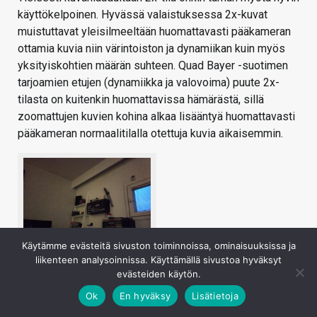
käyttökelpoinen. Hyvässä valaistuksessa 2x-kuvat
muistuttavat yleisilmeeltään huomattavasti pääkameran
ottamia kuvia niin värintoiston ja dynamiikan kuin myös
yksityiskohtien määrän suhteen. Quad Bayer -suotimen
tarjoamien etujen (dynamiikka ja valovoima) puute 2x-
tilasta on kuitenkin huomattavissa hämärästä, sillä
zoomattujen kuvien kohina alkaa lisääntyä huomattavasti
pääkameran normaalitilalla otettuja kuvia aikaisemmin.
Käytämme evästeitä sivuston toiminnoissa, ominaisuuksissa ja
liikenteen analysoinnissa. Käyttämällä sivustoa hyväksyt
Perus
evästeiden käytön.
Ok
En hyväksy
Lisätietoja