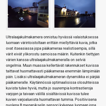
Ultralaajakulmakamera onnistuu hyvässä valaistuksessa
luomaan värintoistoltaan erittäin miellyttäviä kuvia, jotka
ovat itseasiassa jopa pääkameraa realistisempia, sillä
värit eivät ylikorostu samoissa määrin. Kuitenkin tiettyjen
värien kanssa ultralaajakulmakameralla on selviä
ongelmia. Muun muassa kellertävät rakennukset kuvissa
taittavat huomattavasti pääkameraa enemmän lämpimään
päin. Lisäksi ultralaajakulmakameran dynamiikka ei pärjää
pääkameralle. Käytännössä optimaalisissa olosuhteissa
kuvista tulee hyviä, mutta jo suurempia kontrastieroja
varjojen ja taivaan välillä sisältävissä kuvissa tulee
kuvien varjoalueista huomattavan tummia. Positiivisena
puolena 8 megapikselin sensori kykenee luomaan jopa