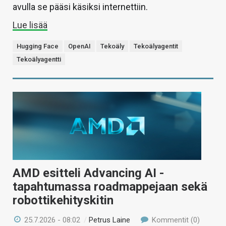
avulla se pääsi käsiksi internettiin.
Lue lisää
Hugging Face
OpenAI
Tekoäly
Tekoälyagentit
Tekoälyagentti
AMD esitteli Advancing AI -
tapahtumassa roadmappejaan sekä
robottikehityskitin
25.7.2026 - 08:02
/
Petrus Laine
Kommentit (0)