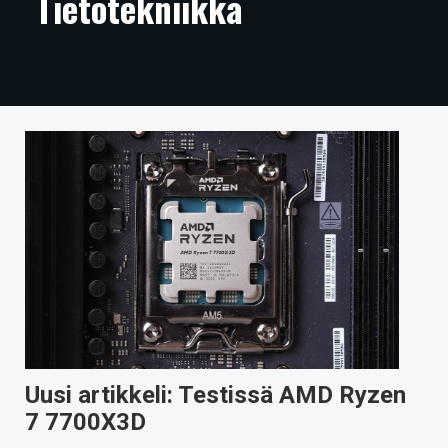
Tietotekniikka
ARTIKKELIT
VIDEOT
TECHBBS
TIETOA
HINTA.FI
KAUPPA
VAIHDA TEEMA
HAKU
Uusi artikkeli: Testissä AMD Ryzen
7 7700X3D