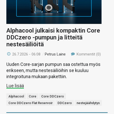
Alphacool julkaisi kompaktin Core
DDCzero -pumpun ja litteitä
nestesäiliöitä
26.7.2026 - 06:08
/
Petrus Laine
Kommentit (0)
Uuden Core-sarjan pumpun saa ostettua myös
erikseen, mutta nestesäiliöihin se kuuluu
integroituna mukaan pakettiin.
Lue lisää
Alphacool
Core
Core DDCzero
Core DDCzero Flat Reservoir
DDCzero
nestejäähdytys