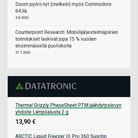
Doom pyörii nyt (melkein) myös Commodore
64:llä
3.8.2026
Counterpoint Research: Mobiilijärjestelmäpiirien
toimitukset laskivat jopa 15 % vuoden
ensimmäisellä puoliskolla
31.7.2026
Thermal Grizzly PhaseSheet PTM jäähdytyslevyn
yhdiste Lämpöalusta 2 g
13,90 €
ARCTIC Liquid Freezer III Pro 360 Suoritin