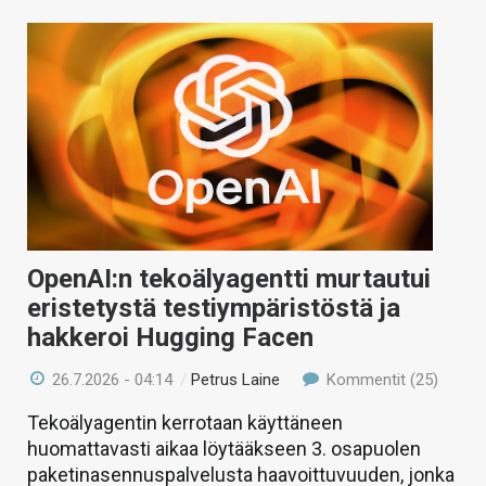
OpenAI:n tekoälyagentti murtautui
eristetystä testiympäristöstä ja
hakkeroi Hugging Facen
26.7.2026 - 04:14
/
Petrus Laine
Kommentit (25)
Tekoälyagentin kerrotaan käyttäneen
huomattavasti aikaa löytääkseen 3. osapuolen
paketinasennuspalvelusta haavoittuvuuden, jonka