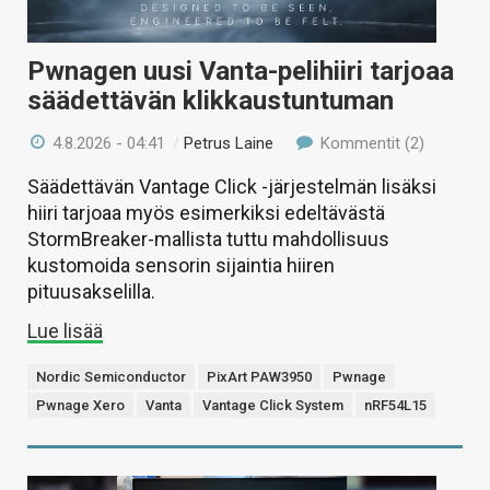
Pwnagen uusi Vanta-pelihiiri tarjoaa
säädettävän klikkaustuntuman
4.8.2026 - 04:41
/
Petrus Laine
Kommentit (2)
Säädettävän Vantage Click -järjestelmän lisäksi
hiiri tarjoaa myös esimerkiksi edeltävästä
StormBreaker-mallista tuttu mahdollisuus
kustomoida sensorin sijaintia hiiren
pituusakselilla.
Lue lisää
Nordic Semiconductor
PixArt PAW3950
Pwnage
Pwnage Xero
Vanta
Vantage Click System
nRF54L15