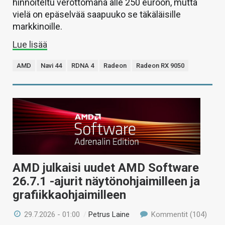
hinnoiteltu verottomana alle 250 euroon, mutta
vielä on epäselvää saapuuko se täkäläisille
markkinoille.
Lue lisää
AMD
Navi 44
RDNA 4
Radeon
Radeon RX 9050
AMD julkaisi uudet AMD Software
26.7.1 -ajurit näytönohjaimilleen ja
grafiikkaohjaimilleen
29.7.2026 - 01:00
/
Petrus Laine
Kommentit (104)