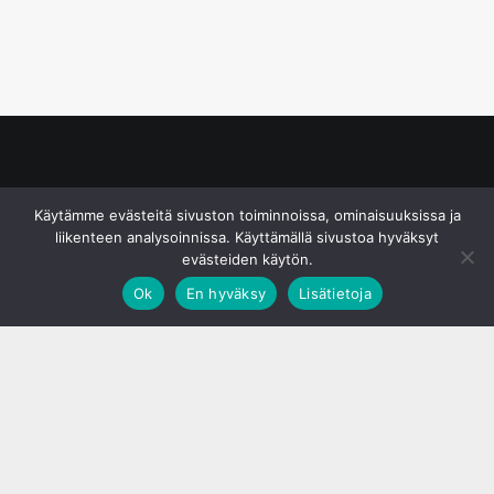
© S&J Media Oy
Käytämme evästeitä sivuston toiminnoissa, ominaisuuksissa ja
liikenteen analysoinnissa. Käyttämällä sivustoa hyväksyt
evästeiden käytön.
Ok
En hyväksy
Lisätietoja
;