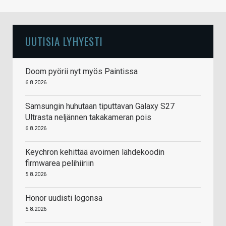
UUTISIA LYHYESTI
Doom pyörii nyt myös Paintissa
6.8.2026
Samsungin huhutaan tiputtavan Galaxy S27
Ultrasta neljännen takakameran pois
6.8.2026
Keychron kehittää avoimen lähdekoodin
firmwarea pelihiiriin
5.8.2026
Honor uudisti logonsa
5.8.2026