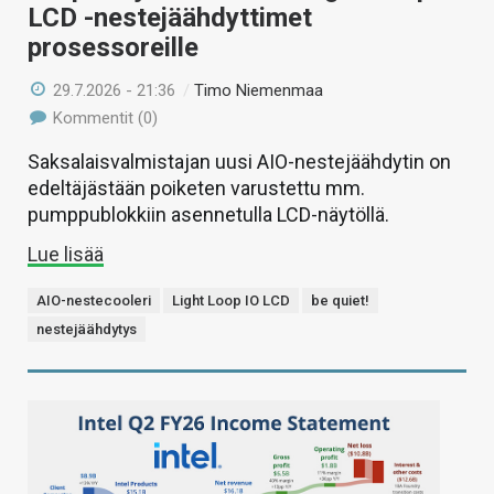
LCD -nestejäähdyttimet
prosessoreille
29.7.2026 - 21:36
/
Timo Niemenmaa
Kommentit (0)
Saksalaisvalmistajan uusi AIO-nestejäähdytin on
edeltäjästään poiketen varustettu mm.
pumppublokkiin asennetulla LCD-näytöllä.
Lue lisää
AIO-nestecooleri
Light Loop IO LCD
be quiet!
nestejäähdytys