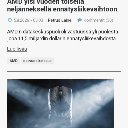
AMD ylsi vuoden toisella
neljänneksellä ennätysliikevaihtoon
5.8.2026 - 03:03
/
Petrus Laine
Kommentit (30)
AMD:n datakeskuspuoli oli vastuussa yli puolesta
jopa 11,5 miljardin dollarin ennätysliikevaihdosta.
Lue lisää
AMD
osavuosikatsaus