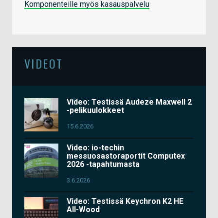
Komponenteille myös kasauspalvelu
VIDEOT
Video: Testissä Audeze Maxwell 2
-pelikuulokkeet
15.6.2026
Video: io-techin
messuosastoraportit Computex
2026 -tapahtumasta
3.6.2026
Video: Testissä Keychron K2 HE
All-Wood