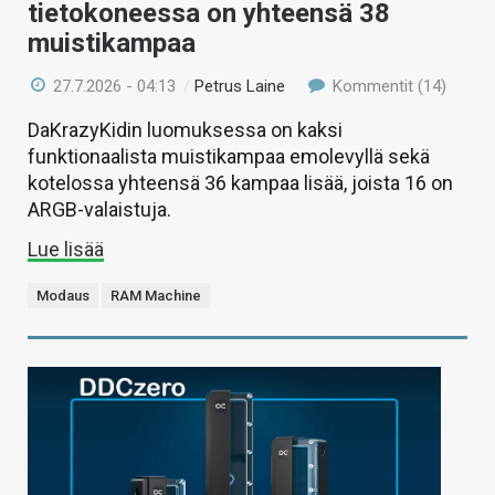
tietokoneessa on yhteensä 38
muistikampaa
27.7.2026 - 04:13
/
Petrus Laine
Kommentit (14)
DaKrazyKidin luomuksessa on kaksi
funktionaalista muistikampaa emolevyllä sekä
kotelossa yhteensä 36 kampaa lisää, joista 16 on
ARGB-valaistuja.
Lue lisää
Modaus
RAM Machine