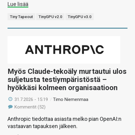
Lue lisää
Tiny Tapeout
TinyGPU v2.0
TinyGPU v3.0
Myös Claude-tekoäly murtautui ulos
suljetusta testiympäristöstä –
hyökkäsi kolmeen organisaatioon
31.7.2026 - 15:19
/
Timo Niemenmaa
Kommentit (52)
Anthropic tiedottaa asiasta melko pian OpenAI:n
vastaavan tapauksen jälkeen.