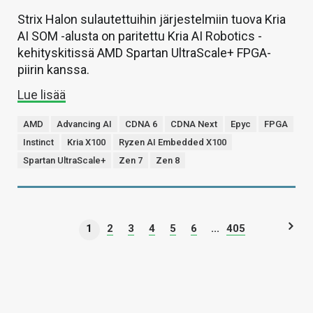
Strix Halon sulautettuihin järjestelmiin tuova Kria
AI SOM -alusta on paritettu Kria AI Robotics -
kehityskitissä AMD Spartan UltraScale+ FPGA-
piirin kanssa.
Lue lisää
AMD
Advancing AI
CDNA 6
CDNA Next
Epyc
FPGA
Instinct
Kria X100
Ryzen AI Embedded X100
Spartan UltraScale+
Zen 7
Zen 8
1
2
3
4
5
6
...
405