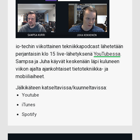
io-techin viikottainen tekniikkapodcast lähetetään
perjantaisin klo 15 live-lähetyksenä
YouTubessa
.
Sampsa ja Juha käyvät keskenään läpi kuluneen
viikon ajalta ajankohtaiset tietotekniikka- ja
mobiiliaiheet.
Jälkikäteen katseltavissa/kuunneltavissa:
Youtube
iTunes
Spotify