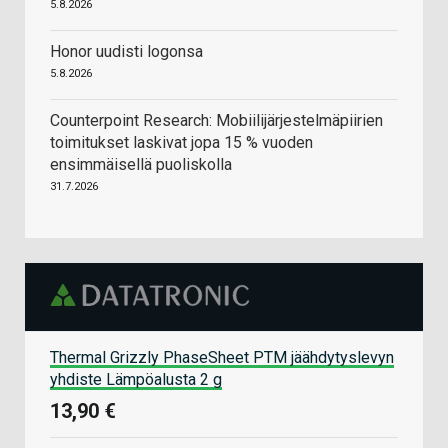
5.8.2026
Honor uudisti logonsa
5.8.2026
Counterpoint Research: Mobiilijärjestelmäpiirien
toimitukset laskivat jopa 15 % vuoden
ensimmäisellä puoliskolla
31.7.2026
Thermal Grizzly PhaseSheet PTM jäähdytyslevyn
yhdiste Lämpöalusta 2 g
13,90 €