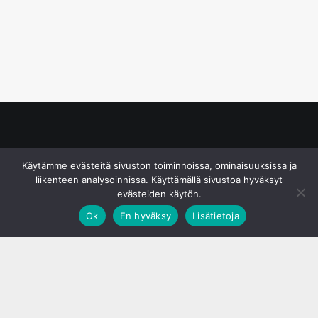
© S&J Media Oy
Käytämme evästeitä sivuston toiminnoissa, ominaisuuksissa ja
liikenteen analysoinnissa. Käyttämällä sivustoa hyväksyt
evästeiden käytön.
Ok
En hyväksy
Lisätietoja
;