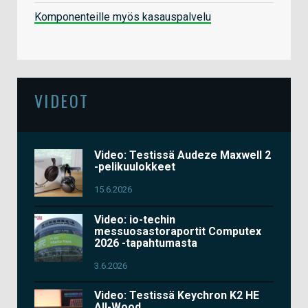
Komponenteille myös kasauspalvelu
VIDEOT
Video: Testissä Audeze Maxwell 2
-pelikuulokkeet
15.6.2026
Video: io-techin
messuosastoraportit Computex
2026 -tapahtumasta
3.6.2026
Video: Testissä Keychron K2 HE
All-Wood