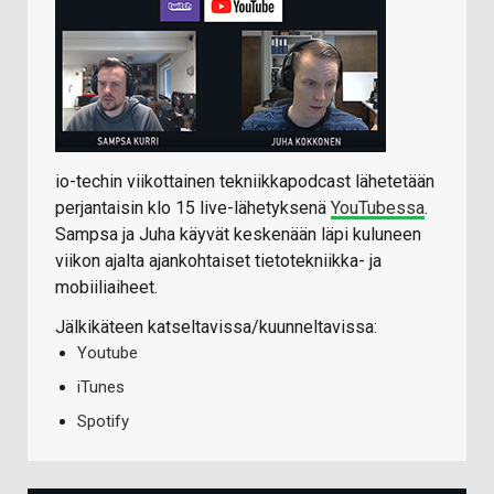
io-techin viikottainen tekniikkapodcast lähetetään
perjantaisin klo 15 live-lähetyksenä
YouTubessa
.
Sampsa ja Juha käyvät keskenään läpi kuluneen
viikon ajalta ajankohtaiset tietotekniikka- ja
mobiiliaiheet.
Jälkikäteen katseltavissa/kuunneltavissa:
Youtube
iTunes
Spotify