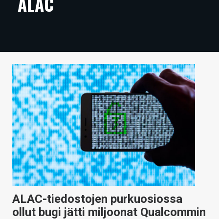
ALAC
ARTIKKELIT
VIDEOT
TECHBBS
TIETOA
HINTA.FI
KAUPPA
VAIHDA TEEMA
HAKU
ALAC-tiedostojen purkuosiossa
ollut bugi jätti miljoonat Qualcommin