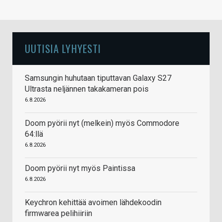
UUTISIA LYHYESTI
Samsungin huhutaan tiputtavan Galaxy S27
Ultrasta neljännen takakameran pois
6.8.2026
Doom pyörii nyt (melkein) myös Commodore
64:llä
6.8.2026
Doom pyörii nyt myös Paintissa
6.8.2026
Keychron kehittää avoimen lähdekoodin
firmwarea pelihiiriin