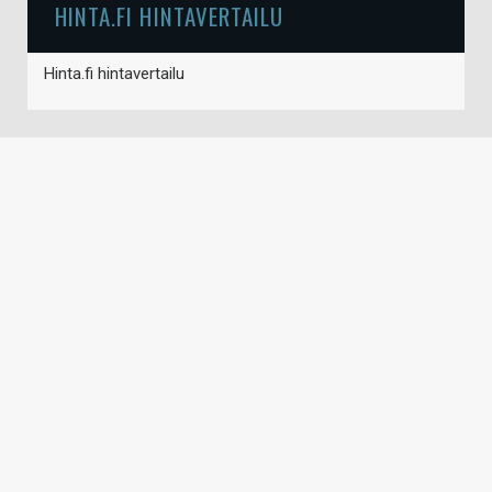
HINTA.FI HINTAVERTAILU
Hinta.fi hintavertailu