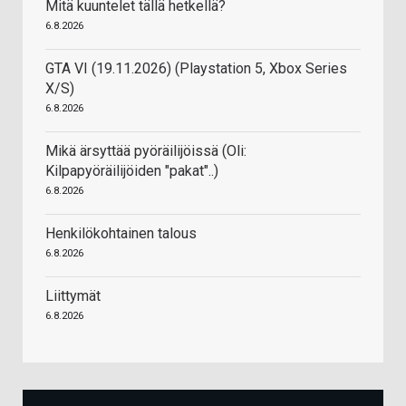
Mitä kuuntelet tällä hetkellä?
6.8.2026
GTA VI (19.11.2026) (Playstation 5, Xbox Series
X/S)
6.8.2026
Mikä ärsyttää pyöräilijöissä (Oli:
Kilpapyöräilijöiden "pakat"..)
6.8.2026
Henkilökohtainen talous
6.8.2026
Liittymät
6.8.2026