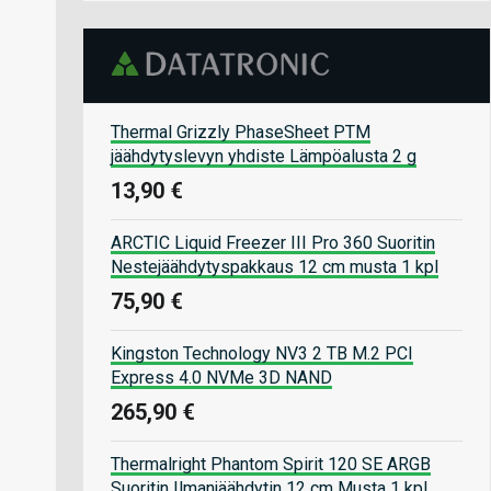
Thermal Grizzly PhaseSheet PTM
jäähdytyslevyn yhdiste Lämpöalusta 2 g
13,90 €
ARCTIC Liquid Freezer III Pro 360 Suoritin
Nestejäähdytyspakkaus 12 cm musta 1 kpl
75,90 €
Kingston Technology NV3 2 TB M.2 PCI
Express 4.0 NVMe 3D NAND
265,90 €
Thermalright Phantom Spirit 120 SE ARGB
Suoritin Ilmanjäähdytin 12 cm Musta 1 kpl