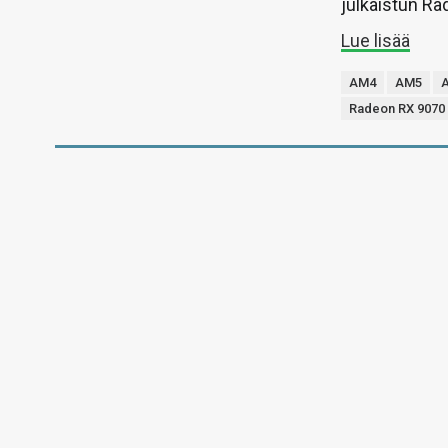
julkaistun Ra
Lue lisää
AM4
AM5
Radeon RX 9070