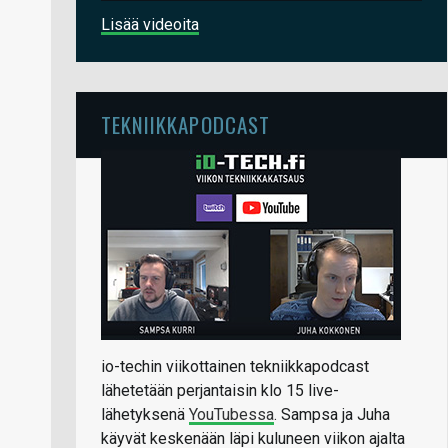
Lisää videoita
TEKNIIKKAPODCAST
io-techin viikottainen tekniikkapodcast
lähetetään perjantaisin klo 15 live-
lähetyksenä
YouTubessa
. Sampsa ja Juha
käyvät keskenään läpi kuluneen viikon ajalta