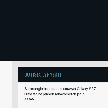
UUTISIA LYHYESTI
Samsungin huhutaan tiputtavan Galaxy S27
Ultrasta neljännen takakameran pois
6.8.2026