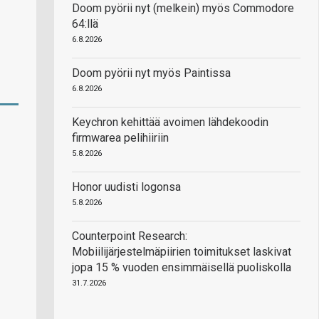
Doom pyörii nyt (melkein) myös Commodore
64:llä
6.8.2026
Doom pyörii nyt myös Paintissa
6.8.2026
Keychron kehittää avoimen lähdekoodin
firmwarea pelihiiriin
5.8.2026
Honor uudisti logonsa
5.8.2026
Counterpoint Research:
Mobiilijärjestelmäpiirien toimitukset laskivat
jopa 15 % vuoden ensimmäisellä puoliskolla
31.7.2026