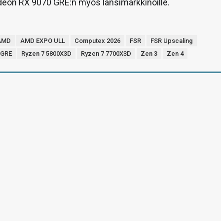
deon RX 9070 GRE:n myös länsimarkkinoille.
AMD
AMD EXPO ULL
Computex 2026
FSR
FSR Upscaling
 GRE
Ryzen 7 5800X3D
Ryzen 7 7700X3D
Zen 3
Zen 4