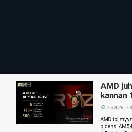
AMD juh
kannan 1
2.6.2026 - 03
AMD toi myyn
pidensi AM5-k