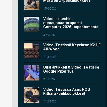
Maxwell 2 -pelikuulokkeet
15.6.2026
Video: io-techin
messuosastoraportit
Computex 2026 -tapahtumasta
3.6.2026
Video: Testissä Keychron K2 HE
All-Wood
13.4.2026
Uusi artikkeli & video: Testissä
Google Pixel 10a
9.3.2026
Video: Testissä Asus ROG
Kithara -pelikuulokkeet
11.2.2026