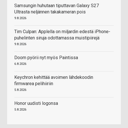
Samsungin huhutaan tiputtavan Galaxy S27
Ultrasta neljännen takakameran pois
9.8.2026
Tim Culpan: Applella on miljardin edestä iPhone-
puhelinten siruja odottamassa muistipiirejä
9.8.2026
Doom pyörii nyt myös Paintissa
6.8.2026
Keychron kehittää avoimen lähdekoodin
firmwarea pelihiiriin
5.8.2026
Honor uudisti logonsa
5.8.2026