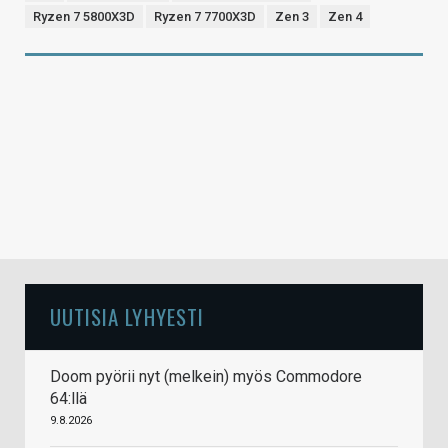
Ryzen 7 5800X3D
Ryzen 7 7700X3D
Zen 3
Zen 4
UUTISIA LYHYESTI
Doom pyörii nyt (melkein) myös Commodore
64:llä
9.8.2026