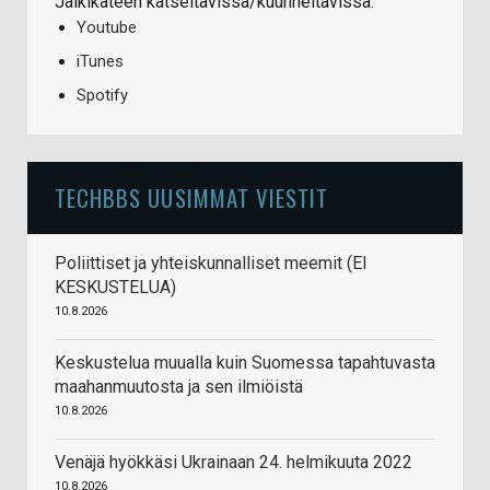
Jälkikäteen katseltavissa/kuunneltavissa:
Youtube
iTunes
Spotify
TECHBBS UUSIMMAT VIESTIT
Poliittiset ja yhteiskunnalliset meemit (EI
KESKUSTELUA)
10.8.2026
Keskustelua muualla kuin Suomessa tapahtuvasta
maahanmuutosta ja sen ilmiöistä
10.8.2026
Venäjä hyökkäsi Ukrainaan 24. helmikuuta 2022
10.8.2026