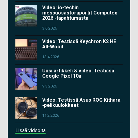
Video: io-techin
messuosastoraportit Computex
2026 -tapahtumasta
3.6.2026
Video: Testissä Keychron K2 HE
All-Wood
13.4.2026
Uusi artikkeli & video: Testissä
Google Pixel 10a
9.3.2026
Video: Testissä Asus ROG Kithara
-pelikuulokkeet
11.2.2026
Lisää videoita