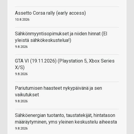
Assetto Corsa rally (early access)
10.8.2026
Sähkönmyyntisopimukset ja niiden hinnat (EI
yleistä sähkökeskustelua!)
9.8.2026
GTA VI (19.11.2026) (Playstation 5, Xbox Series
X/S)
9.8.2026
Pariutumisen haasteet nykypäivänä ja sen
vaikutukset
9.8.2026
Sähköenergian tuotanto, taustatekijät, hintatason
määräytyminen, yms yleinen keskustelu aiheesta
9.8.2026