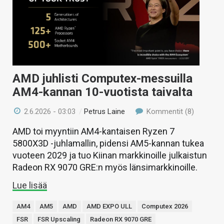
KAUPPA
VAIHDA TEEMA
AMD juhlisti Computex-messuilla
HAKU
AM4-kannan 10-vuotista taivalta
2.6.2026 - 03:03
/
Petrus Laine
Kommentit (8)
AMD toi myyntiin AM4-kantaisen Ryzen 7
5800X3D -juhlamallin, pidensi AM5-kannan tukea
vuoteen 2029 ja tuo Kiinan markkinoille julkaistun
Radeon RX 9070 GRE:n myös länsimarkkinoille.
Lue lisää
AM4
AM5
AMD
AMD EXPO ULL
Computex 2026
FSR
FSR Upscaling
Radeon RX 9070 GRE