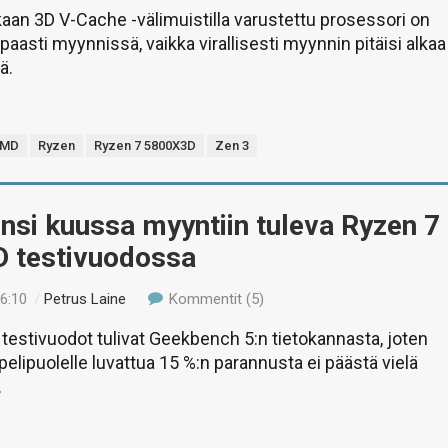
an 3D V-Cache -välimuistilla varustettu prosessori on
paasti myynnissä, vaikka virallisesti myynnin pitäisi alkaa
ä.
MD
Ryzen
Ryzen 7 5800X3D
Zen 3
si kuussa myyntiin tuleva Ryzen 7
 testivuodossa
16:10
/
Petrus Laine
Kommentit (5)
estivuodot tulivat Geekbench 5:n tietokannasta, joten
 pelipuolelle luvattua 15 %:n parannusta ei päästä vielä
.