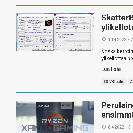
Skatter
ylikello
14.4.2022 - 
Koska kerroin
ylikellottaa 
Lue lisää
3D V-Cache
A
Perulain
ensimmä
8.4.2022 - 01