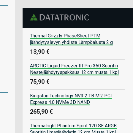
Thermal Grizzly PhaseSheet PTM
jäähdytyslevyn yhdiste Lämpöalusta 2 g
13,90 €
ARCTIC Liquid Freezer III Pro 360 Suoritin
Nestejäähdytyspakkaus 12 cm musta 1 kpl
75,90 €
Kingston Technology NV3 2 TB M.2 PCI
Express 4.0 NVMe 3D NAND
265,90 €
Thermalright Phantom Spirit 120 SE ARGB
Suoritin Ilmanjäähdytin 12 cm Musta 1 kpl