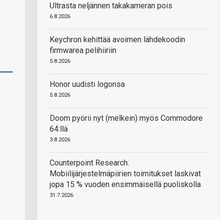
Ultrasta neljännen takakameran pois
6.8.2026
Keychron kehittää avoimen lähdekoodin
firmwarea pelihiiriin
5.8.2026
Honor uudisti logonsa
5.8.2026
Doom pyörii nyt (melkein) myös Commodore
64:llä
3.8.2026
Counterpoint Research:
Mobiilijärjestelmäpiirien toimitukset laskivat
jopa 15 % vuoden ensimmäisellä puoliskolla
31.7.2026