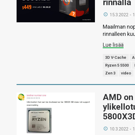
rinnalla
15.3.2022 - 
Maailman nop
rinnalleen ku
Lue lisää
3D V-Cache
A
Ryzen 5 5500
Zen 3
video
AMD on 
ylikello
5800X3D
10.3.2022 - 