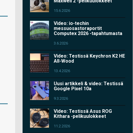
Maxwell 2 -pelikuulokkeet
15.6.2026
Video: io-techin
messuosastoraportit
Computex 2026 -tapahtumasta
3.6.2026
Video: Testissä Keychron K2 HE
All-Wood
13.4.2026
Uusi artikkeli & video: Testissä
Google Pixel 10a
9.3.2026
Video: Testissä Asus ROG
Kithara -pelikuulokkeet
11.2.2026