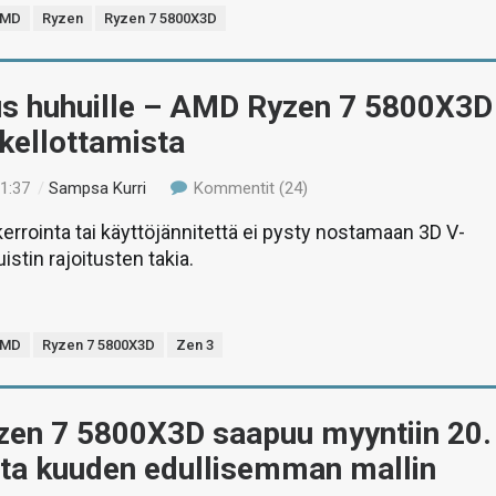
MD
Ryzen
Ryzen 7 5800X3D
us huhuille – AMD Ryzen 7 5800X3D
likellottamista
11:37
/
Sampsa Kurri
Kommentit (24)
errointa tai käyttöjännitettä ei pysty nostamaan 3D V-
stin rajoitusten takia.
MD
Ryzen 7 5800X3D
Zen 3
en 7 5800X3D saapuu myyntiin 20.
uta kuuden edullisemman mallin