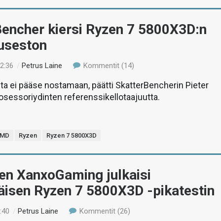
Bencher kiersi Ryzen 7 5800X3D:n
tuseston
22:36
/
Petrus Laine
Kommentit (14)
ta ei pääse nostamaan, päätti SkatterBencherin Pieter
prosessoriydinten referenssikellotaajuutta.
MD
Ryzen
Ryzen 7 5800X3D
en XanxoGaming julkaisi
isen Ryzen 7 5800X3D -pikatestin
:40
/
Petrus Laine
Kommentit (26)