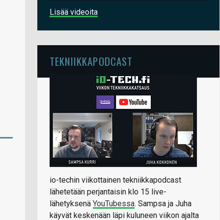
Lisää videoita
TEKNIIKKAPODCAST
io-techin viikottainen tekniikkapodcast
lähetetään perjantaisin klo 15 live-
lähetyksenä
YouTubessa
. Sampsa ja Juha
käyvät keskenään läpi kuluneen viikon ajalta