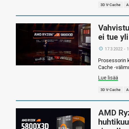
3D V-Cache
A
Vahvist
ei tue y
17.3.2022 - 
Prosessorin k
Cache -välimui
Lue lisää
3D V-Cache
A
AMD Ryz
huhtiku