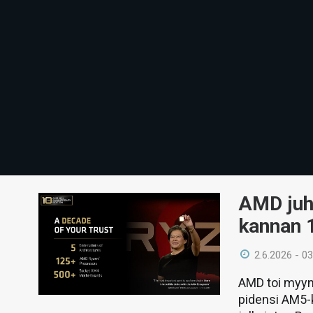
AMD juh
kannan 1
2.6.2026 - 03
AMD toi myyn
pidensi AM5-k