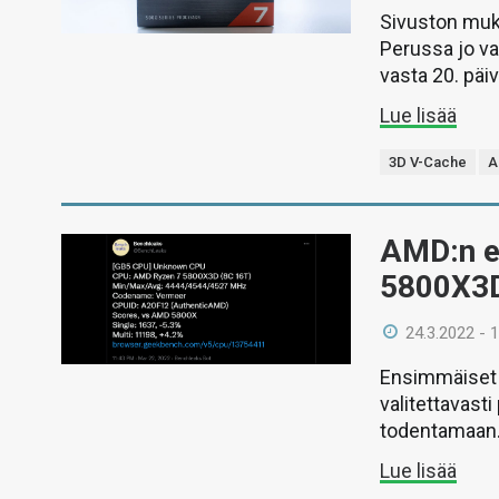
Sivuston muka
Perussa jo va
vasta 20. päiv
Lue lisää
3D V-Cache
A
AMD:n en
5800X3D
24.3.2022 - 
Ensimmäiset t
valitettavasti
todentamaan
Lue lisää