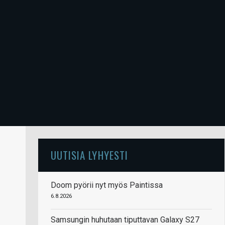
UUTISIA LYHYESTI
Doom pyörii nyt myös Paintissa
6.8.2026
Samsungin huhutaan tiputtavan Galaxy S27