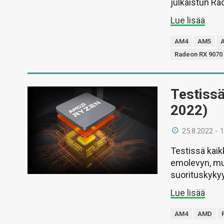
julkaistun Ra
Lue lisää
AM4
AM5
Radeon RX 9070
Testiss
2022)
25.8.2022 - 
Testissä kaik
emolevyn, mui
suorituskyky
Lue lisää
AM4
AMD