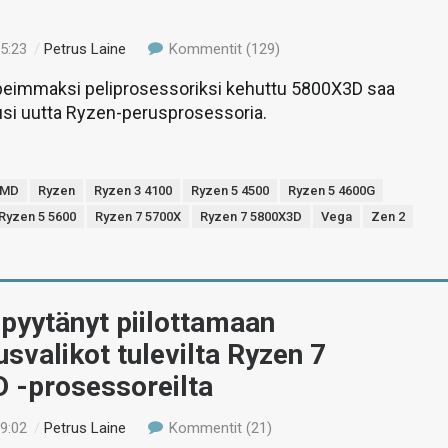
15:23
/
Petrus Laine
Kommentit (129)
eimmaksi peliprosessoriksi kehuttu 5800X3D saa
usi uutta Ryzen-perusprosessoria.
MD
Ryzen
Ryzen 3 4100
Ryzen 5 4500
Ryzen 5 4600G
Ryzen 5 5600
Ryzen 7 5700X
Ryzen 7 5800X3D
Vega
Zen 2
pyytänyt piilottamaan
tusvalikot tulevilta Ryzen 7
 -prosessoreilta
19:02
/
Petrus Laine
Kommentit (21)