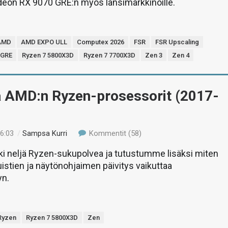
deon RX 9070 GRE:n myös länsimarkkinoille.
AMD
AMD EXPO ULL
Computex 2026
FSR
FSR Upscaling
 GRE
Ryzen 7 5800X3D
Ryzen 7 7700X3D
Zen 3
Zen 4
ä AMD:n Ryzen-prosessorit (2017-
16:03
/
Sampsa Kurri
Kommentit (58)
ki neljä Ryzen-sukupolvea ja tutustumme lisäksi miten
stien ja näytönohjaimen päivitys vaikuttaa
yn.
Ryzen
Ryzen 7 5800X3D
Zen