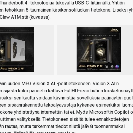
hunderbolt 4 -teknologiaa tukevalla USB-C-liitännällä. Yhtiön
n tehokkain 8-tuumainen käsikonsoliluokan tietokone. Lisäksi yh
 Claw A1M:stä (kuvassa).
aan uuden MEG Vision X AI -pelitietokoneen. Vision X AI:n
kon sijasta koko paneelin kattava FullHD-resoluution kosketusnäyt
 lisäksi sen kautta voidaan käynnistää sovelluksia päänäytön puol
koneen sisäänrakennettu tekoälyavustaja kykenee esimerkiksi luom
ietokone yhdistettynä internettiin tai ei. Myös Microsoftin Copilot 
uttimen välityksellä. Tietokoneen sisältä tulee ennakkotietojen
IAn rautaa, mutta tarkemmat tiedot niistä jäävät tuonnemmaksi.