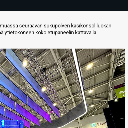
n muassa seuraavan sukupolven käsikonsoliluokan
oälytietokoneen koko etupaneelin kattavalla