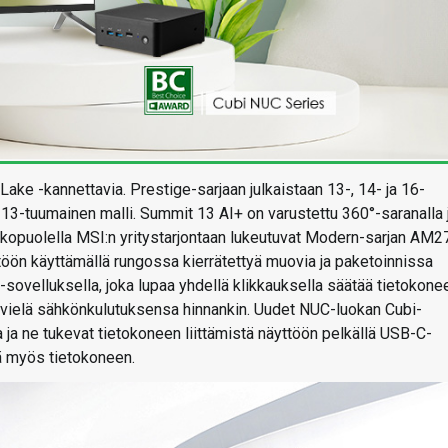
r Lake -kannettavia. Prestige-sarjaan julkaistaan 13-, 14- ja 16-
 13-tuumainen malli. Summit 13 AI+ on varustettu 360°-saranalla 
lkopuolella MSI:n yritystarjontaan lukeutuvat Modern-sarjan AM
töön käyttämällä rungossa kierrätettyä muovia ja paketoinnissa
-sovelluksella, joka lupaa yhdellä klikkauksella säätää tietokone
vioi vielä sähkönkulutuksensa hinnankin. Uudet NUC-luokan Cubi-
 ja ne tukevat tietokoneen liittämistä näyttöön pelkällä USB-C-
ää myös tietokoneen.