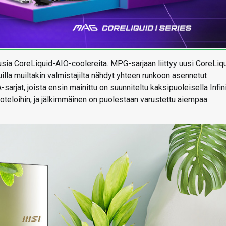
ia CoreLiquid-AIO-coolereita. MPG-sarjaan liittyy uusi CoreLiq
illa muiltakin valmistajilta nähdyt yhteen runkoon asennetut
sarjat, joista ensin mainittu on suunniteltu kaksipuoleisella Infin
oteloihin, ja jälkimmäinen on puolestaan varustettu aiempaa