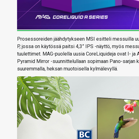
Prosessoreiden jäähdytykseen MSI esitteli messuilla uus
P, jossa on käytössä paitsi 4,3” IPS -näyttö, myös messu
tuulettimet. MAG-puolella uusia CoreLiquideja ovat I- ja A-
Pyramid Mirror -suunnittelullaan sopimaan Pano-sarjan k
suuremmalla, heksan muotoisella kylmälevyllä.