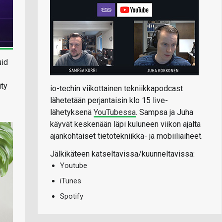
uid
ity
io-techin viikottainen tekniikkapodcast
lähetetään perjantaisin klo 15 live-
lähetyksenä
YouTubessa
. Sampsa ja Juha
käyvät keskenään läpi kuluneen viikon ajalta
ajankohtaiset tietotekniikka- ja mobiiliaiheet.
Jälkikäteen katseltavissa/kuunneltavissa:
Youtube
iTunes
Spotify