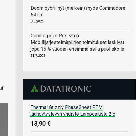
Doom pyörii nyt (melkein) myös Commodore
64:llä
3.8.2026
Counterpoint Research:
Mobiilijärjestelmäpiirien toimitukset laskivat
jopa 15 % vuoden ensimmäisellä puoliskolla
31.7.2026
ui
Thermal Grizzly PhaseSheet PTM
jäähdytyslevyn yhdiste Lämpöalusta 2 g
13,90 €