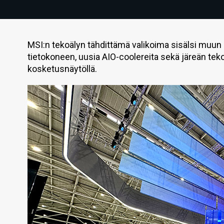
MSI:n tekoälyn tähdittämä valikoima sisälsi muu
tietokoneen, uusia AIO-coolereita sekä järeän tek
kosketusnäytöllä.