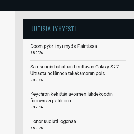
UUTISIA LYHYESTI
Doom pyörii nyt myös Paintissa
6.8.2026
Samsungin huhutaan tiputtavan Galaxy S27
Ultrasta neljännen takakameran pois
6.8.2026
Keychron kehittää avoimen lähdekoodin
firmwarea pelihiiriin
5.8.2026
Honor uudisti logonsa
5.8.2026