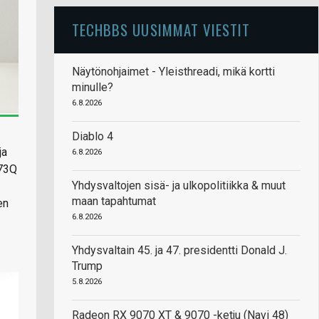
TECHBBS UUSIMMAT VIESTIT
Näytönohjaimet - Yleisthreadi, mikä kortti
minulle?
6.8.2026
Diablo 4
ja
6.8.2026
273Q
Yhdysvaltojen sisä- ja ulkopolitiikka & muut
maan tapahtumat
en
6.8.2026
Yhdysvaltain 45. ja 47. presidentti Donald J.
Trump
5.8.2026
Radeon RX 9070 XT & 9070 -ketju (Navi 48)