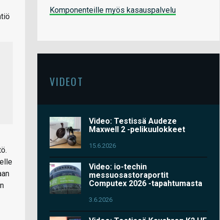
Komponenteille myös kasauspalvelu
tiö
VIDEOT
Video: Testissä Audeze
Maxwell 2 -pelikuulokkeet
15.6.2026
tö.
elle
Video: io-techin
aan
messuosastoraportit
Computex 2026 -tapahtumasta
on
3.6.2026