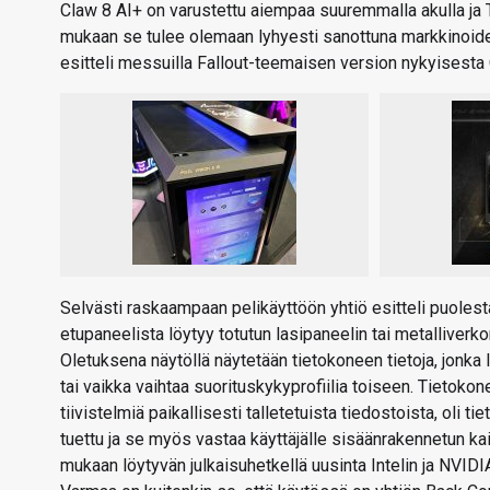
Claw 8 AI+ on varustettu aiempaa suuremmalla akulla ja T
mukaan se tulee olemaan lyhyesti sanottuna markkinoide
esitteli messuilla Fallout-teemaisen version nykyisesta
Selvästi raskaampaan pelikäyttöön yhtiö esitteli puolest
etupaneelista löytyy totutun lasipaneelin tai metalliver
Oletuksena näytöllä näytetään tietokoneen tietoja, jonka
tai vaikka vaihtaa suorituskykyprofiilia toiseen. Tieto
tiivistelmiä paikallisesti talletetuista tiedostoista, oli t
tuettu ja se myös vastaa käyttäjälle sisäänrakennetun kai
mukaan löytyvän julkaisuhetkellä uusinta Intelin ja NVID