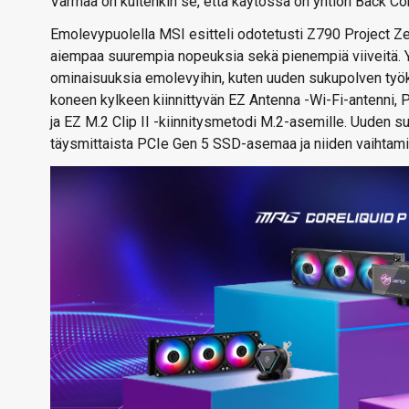
Varmaa on kuitenkin se, että käytössä on yhtiön Back Con
Emolevypuolella MSI esitteli odotetusti Z790 Project Z
aiempaa suurempia nopeuksia sekä pienempiä viiveitä. Y
ominaisuuksia emolevyihin, kuten uuden sukupolven työk
koneen kylkeen kiinnittyvän EZ Antenna -Wi-Fi-antenni,
ja EZ M.2 Clip II -kiinnitysmetodi M.2-asemille. Uuden
täysmittaista PCIe Gen 5 SSD-asemaa ja niiden vaihtami