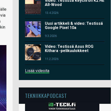
Video: Testissä Keychron K2 HE
All-Wood
älle
13.4.2026
evia
a
Uusi artikkeli & video: Testissä
kin
Google Pixel 10a
9.3.2026
Video: Testissä Asus ROG
Kithara -pelikuulokkeet
11.2.2026
Lisää videoita
TEKNIIKKAPODCAST