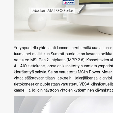
Yrityspuolella yhtöllä oli luonnollisesti esillä uusia Luna
tuumaiset mallit, kun Summit-puolelle on luvassa pelkkä
se tukee MSI Pen 2 -stylusta (MPP 2.6). Kannettavien u
AI -AIO-tietokone, jossa on kiinnitetty huomiota ympäris
kierrätettyä pahvia. Se on varustettu MSI:n Power Meter 
virtaa säästävään tilaan, laskee hiilijalanjälkensä ja ar
tietokoneet on puolestaan varustettu VESA-kiinniketuella
kaapelilla, jolloin näyttöön virtojen kytkeminen käynnist