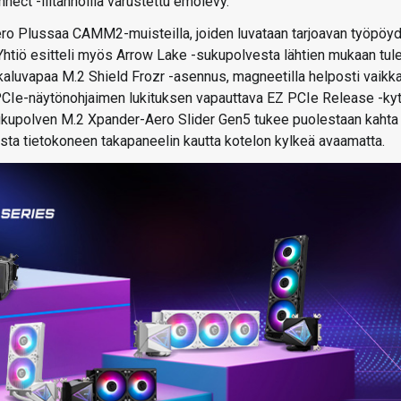
nect -liitännöillä varustettu emolevy.
ero Plussaa CAMM2-muisteilla, joiden luvataan tarjoavan työpöyd
htiö esitteli myös Arrow Lake -sukupolvesta lähtien mukaan tul
aluvapaa M.2 Shield Frozr -asennus, magneetilla helposti vaikk
 PCIe-näytönohjaimen lukituksen vapauttava EZ PCIe Release -kyt
 sukupolven M.2 Xpander-Aero Slider Gen5 tukee puolestaan kahta
sta tietokoneen takapaneelin kautta kotelon kylkeä avaamatta.