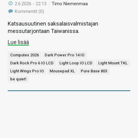
2.6.2026 - 22:13
/
Timo Niemenmaa
Kommentit (0)
Katsausuutinen saksalaisvalmistajan
messutarjontaan Taiwanissa.
Lue lisää
Computex 2026
Dark Power Pro 14 IO
Dark Rock Pro 6 IO LCD
Light Loop IO LCD
Light Mount TKL
Light Wings Pro IO
Mousepad XL
Pure Base 803
be quiet!