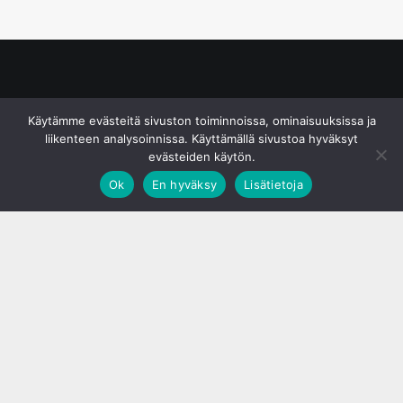
© S&J Media Oy
Käytämme evästeitä sivuston toiminnoissa, ominaisuuksissa ja
liikenteen analysoinnissa. Käyttämällä sivustoa hyväksyt
evästeiden käytön.
Ok
En hyväksy
Lisätietoja
;