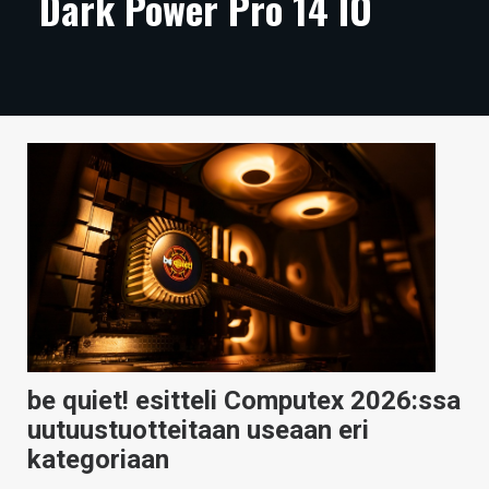
Dark Power Pro 14 IO
ARTIKKELIT
VIDEOT
TECHBBS
TIETOA
HINTA.FI
KAUPPA
VAIHDA TEEMA
be quiet! esitteli Computex 2026:ssa
HAKU
uutuustuotteitaan useaan eri
kategoriaan