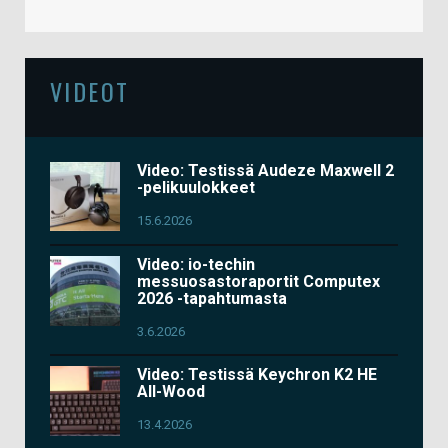
VIDEOT
Video: Testissä Audeze Maxwell 2
-pelikuulokkeet
15.6.2026
Video: io-techin
messuosastoraportit Computex
2026 -tapahtumasta
3.6.2026
Video: Testissä Keychron K2 HE
All-Wood
13.4.2026