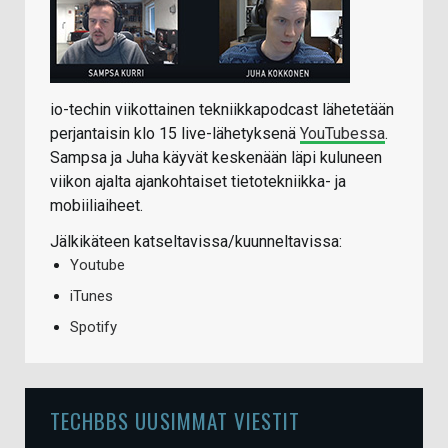
io-techin viikottainen tekniikkapodcast lähetetään
perjantaisin klo 15 live-lähetyksenä
YouTubessa
.
Sampsa ja Juha käyvät keskenään läpi kuluneen
viikon ajalta ajankohtaiset tietotekniikka- ja
mobiiliaiheet.
Jälkikäteen katseltavissa/kuunneltavissa:
Youtube
iTunes
Spotify
TECHBBS UUSIMMAT VIESTIT