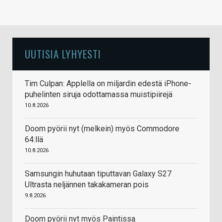
UUTISIA LYHYESTI
Tim Culpan: Applella on miljardin edestä iPhone-
puhelinten siruja odottamassa muistipiirejä
10.8.2026
Doom pyörii nyt (melkein) myös Commodore
64:llä
10.8.2026
Samsungin huhutaan tiputtavan Galaxy S27
Ultrasta neljännen takakameran pois
9.8.2026
Doom pyörii nyt myös Paintissa