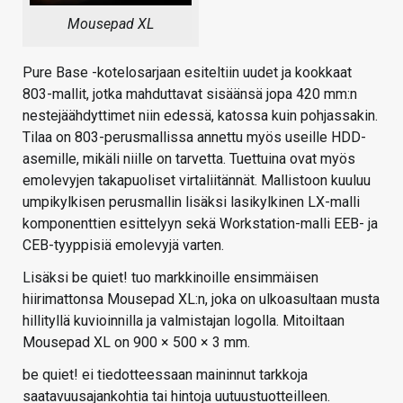
Mousepad XL
Pure Base -kotelosarjaan esiteltiin uudet ja kookkaat
803-mallit, jotka mahduttavat sisäänsä jopa 420 mm:n
nestejäähdyttimet niin edessä, katossa kuin pohjassakin.
Tilaa on 803-perusmallissa annettu myös useille HDD-
asemille, mikäli niille on tarvetta. Tuettuina ovat myös
emolevyjen takapuoliset virtaliitännät. Mallistoon kuuluu
umpikylkisen perusmallin lisäksi lasikylkinen LX-malli
komponenttien esittelyyn sekä Workstation-malli EEB- ja
CEB-tyyppisiä emolevyjä varten.
Lisäksi be quiet! tuo markkinoille ensimmäisen
hiirimattonsa Mousepad XL:n, joka on ulkoasultaan musta
hillityllä kuvioinnilla ja valmistajan logolla. Mitoiltaan
Mousepad XL on 900 × 500 × 3 mm.
be quiet! ei tiedotteessaan maininnut tarkkoja
saatavuusajankohtia tai hintoja uutuustuotteilleen.