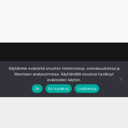
© S&J Media Oy
Käytämme evästeitä sivuston toiminnoissa, ominaisuuksissa ja
liikenteen analysoinnissa. Käyttämällä sivustoa hyväksyt
evästeiden käytön.
Ok
En hyväksy
Lisätietoja
;