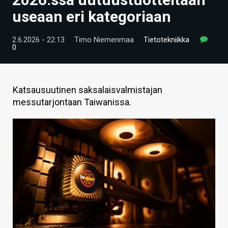
ARTIKKELIT
useaan eri kategoriaan
VIDEOT
2.6.2026 - 22:13
Timo Niemenmaa
Tietotekniikka
0
TECHBBS
TIETOA
Katsausuutinen saksalaisvalmistajan
HINTA.FI
messutarjontaan Taiwanissa.
KAUPPA
VAIHDA TEEMA
HAKU