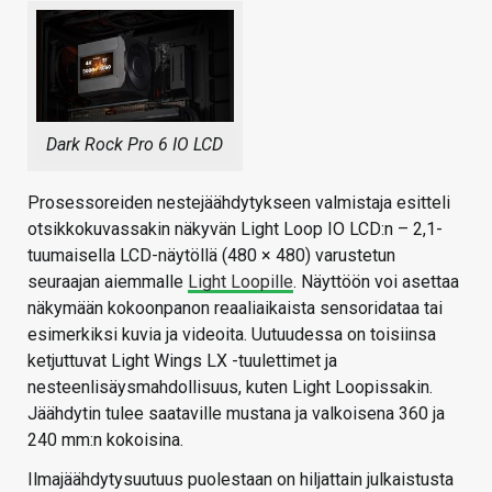
Dark Rock Pro 6 IO LCD
Prosessoreiden nestejäähdytykseen valmistaja esitteli
otsikkokuvassakin näkyvän Light Loop IO LCD:n – 2,1-
tuumaisella LCD-näytöllä (480 × 480) varustetun
seuraajan aiemmalle
Light Loopille
. Näyttöön voi asettaa
näkymään kokoonpanon reaaliaikaista sensoridataa tai
esimerkiksi kuvia ja videoita. Uutuudessa on toisiinsa
ketjuttuvat Light Wings LX -tuulettimet ja
nesteenlisäysmahdollisuus, kuten Light Loopissakin.
Jäähdytin tulee saataville mustana ja valkoisena 360 ja
240 mm:n kokoisina.
Ilmajäähdytysuutuus puolestaan on hiljattain julkaistusta