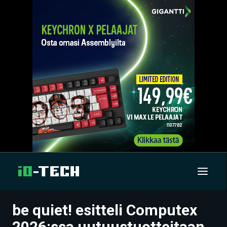
be quiet! esitteli Computex
UUTISET
2026:ssa uutuustuotteitaan