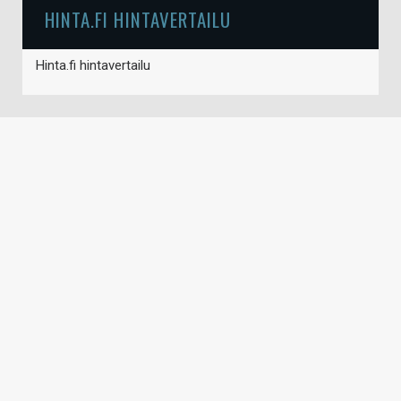
HINTA.FI HINTAVERTAILU
Hinta.fi hintavertailu