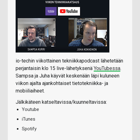
io-techin viikottainen tekniikkapodcast lähetetään
perjantaisin klo 15 live-lähetyksenä
YouTubessa
.
Sampsa ja Juha käyvät keskenään läpi kuluneen
viikon ajalta ajankohtaiset tietotekniikka- ja
mobiiliaiheet.
Jälkikäteen katseltavissa/kuunneltavissa:
Youtube
iTunes
Spotify