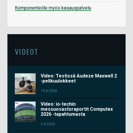
Komponenteille myös kasauspalvelu
VIDEOT
Video: Testissä Audeze Maxwell 2
-pelikuulokkeet
15.6.2026
Video: io-techin
messuosastoraportit Computex
2026 -tapahtumasta
3.6.2026