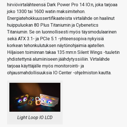
hirviövirtalähteensä Dark Power Pro 14 IO:n, joka tarjoaa
joko 1300 tai 1600 watin maksimitehon.
Energiatehokkuussertifikaateista virtalähde on haalinut
huippuluokan 80 Plus Titaniumin ja Cybenetics
Titaniumin. Se on luonnollisesti myös täysmodulaarinen
sekä ATX 3.1- ja PCIe 5.1 -yhteensopiva nykyisiä
korkean tehonkulutuksen näytönohjaimia ajatellen.
Hiljaisen toiminnan takaa 135 mm:n Silent Wings -tuuletin
yhdistettynä alumiiniseen jäähdytyssiiliin. Virtalähde
tarjoaa käyttäjälle myös monitorointi- ja
ohjausmahdollisuuksia IO Center -ohjelmiston kautta.
Light Loop IO LCD