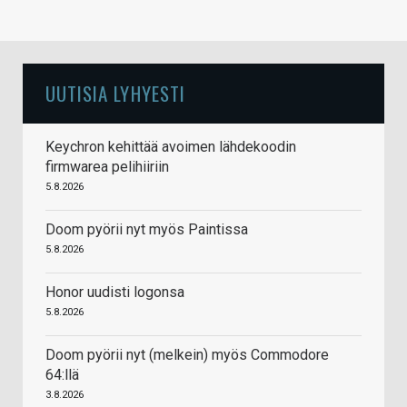
UUTISIA LYHYESTI
Keychron kehittää avoimen lähdekoodin
firmwarea pelihiiriin
5.8.2026
Doom pyörii nyt myös Paintissa
5.8.2026
Honor uudisti logonsa
5.8.2026
Doom pyörii nyt (melkein) myös Commodore
64:llä
3.8.2026