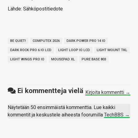
Lähde: Sähköpostitiedote
BE QUIET!
COMPUTEX 2026
DARK POWER PRO 14 IO
DARK ROCK PRO 6 IO LCD
LIGHT LOOP IO LCD
LIGHT MOUNT TKL
LIGHT WINGS PRO IO
MOUSEPAD XL
PURE BASE 803
Ei kommentteja vielä
Kirjoita kommentti →
Näytetään 50 ensimmäistä kommenttia. Lue kaikki
kommentit ja keskustele aiheesta foorumilla
TechBBS →