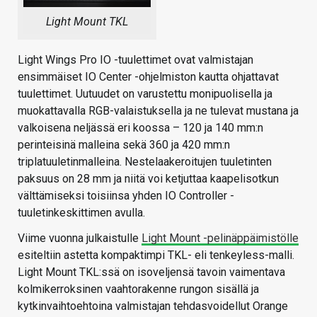
Light Mount TKL
Light Wings Pro IO -tuulettimet ovat valmistajan
ensimmäiset IO Center -ohjelmiston kautta ohjattavat
tuulettimet. Uutuudet on varustettu monipuolisella ja
muokattavalla RGB-valaistuksella ja ne tulevat mustana ja
valkoisena neljässä eri koossa – 120 ja 140 mm:n
perinteisinä malleina sekä 360 ja 420 mm:n
triplatuuletinmalleina. Nestelaakeroitujen tuuletinten
paksuus on 28 mm ja niitä voi ketjuttaa kaapelisotkun
välttämiseksi toisiinsa yhden IO Controller -
tuuletinkeskittimen avulla.
Viime vuonna julkaistulle
Light Mount -pelinäppäimistölle
esiteltiin astetta kompaktimpi TKL- eli tenkeyless-malli.
Light Mount TKL:ssä on isoveljensä tavoin vaimentava
kolmikerroksinen vaahtorakenne rungon sisällä ja
kytkinvaihtoehtoina valmistajan tehdasvoidellut Orange