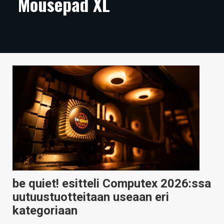
Mousepad XL
ARTIKKELIT
VIDEOT
TECHBBS
TIETOA
HINTA.FI
KAUPPA
VAIHDA TEEMA
be quiet! esitteli Computex 2026:ssa
HAKU
uutuustuotteitaan useaan eri
kategoriaan