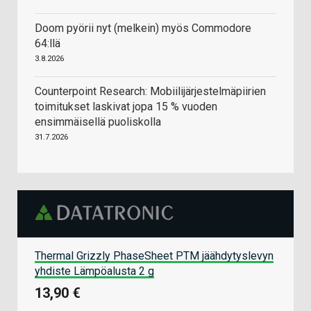
Doom pyörii nyt (melkein) myös Commodore
64:llä
3.8.2026
Counterpoint Research: Mobiilijärjestelmäpiirien
toimitukset laskivat jopa 15 % vuoden
ensimmäisellä puoliskolla
31.7.2026
Thermal Grizzly PhaseSheet PTM jäähdytyslevyn
yhdiste Lämpöalusta 2 g
13,90 €