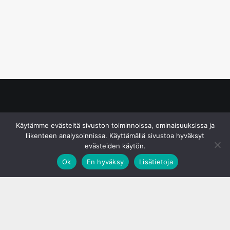
© S&J Media Oy
Käytämme evästeitä sivuston toiminnoissa, ominaisuuksissa ja
liikenteen analysoinnissa. Käyttämällä sivustoa hyväksyt
evästeiden käytön.
Ok
En hyväksy
Lisätietoja
;