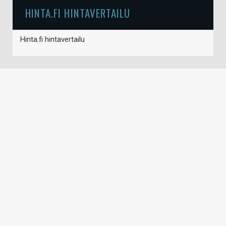
HINTA.FI HINTAVERTAILU
Hinta.fi hintavertailu