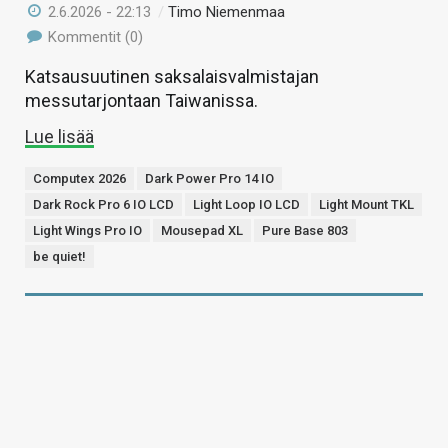
2.6.2026 - 22:13
/
Timo Niemenmaa
Kommentit (0)
Katsausuutinen saksalaisvalmistajan
messutarjontaan Taiwanissa.
Lue lisää
Computex 2026
Dark Power Pro 14 IO
Dark Rock Pro 6 IO LCD
Light Loop IO LCD
Light Mount TKL
Light Wings Pro IO
Mousepad XL
Pure Base 803
be quiet!