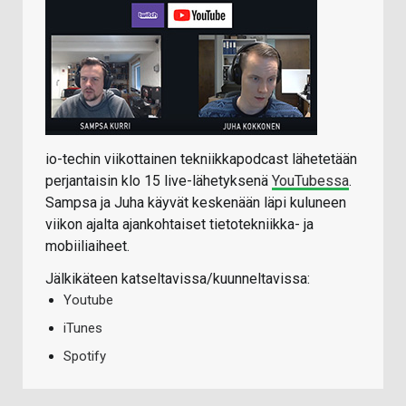
io-techin viikottainen tekniikkapodcast lähetetään
perjantaisin klo 15 live-lähetyksenä
YouTubessa
.
Sampsa ja Juha käyvät keskenään läpi kuluneen
viikon ajalta ajankohtaiset tietotekniikka- ja
mobiiliaiheet.
Jälkikäteen katseltavissa/kuunneltavissa:
Youtube
iTunes
Spotify