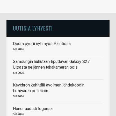
UUTISIA LYHYESTI
Doom pyörii nyt myös Paintissa
6.8.2026
Samsungin huhutaan tiputtavan Galaxy S27
Ultrasta neljännen takakameran pois
6.8.2026
Keychron kehittää avoimen lähdekoodin
firmwarea pelihiiriin
5.8.2026
Honor uudisti logonsa
5.8.2026