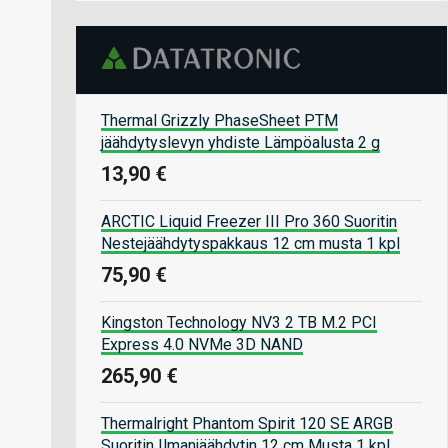
Thermal Grizzly PhaseSheet PTM
jäähdytyslevyn yhdiste Lämpöalusta 2 g
13,90 €
ARCTIC Liquid Freezer III Pro 360 Suoritin
Nestejäähdytyspakkaus 12 cm musta 1 kpl
75,90 €
Kingston Technology NV3 2 TB M.2 PCI
Express 4.0 NVMe 3D NAND
265,90 €
Thermalright Phantom Spirit 120 SE ARGB
Suoritin Ilmanjäähdytin 12 cm Musta 1 kpl