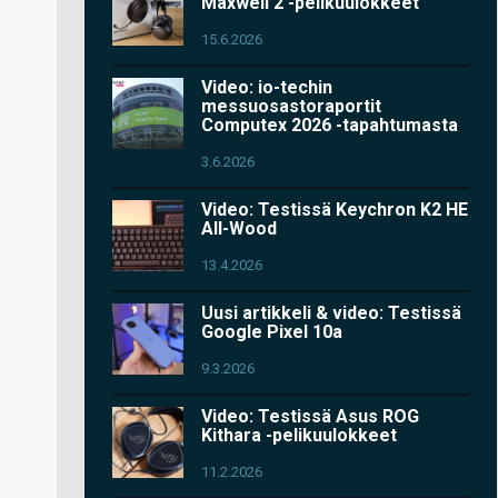
Maxwell 2 -pelikuulokkeet
15.6.2026
Video: io-techin
messuosastoraportit
Computex 2026 -tapahtumasta
3.6.2026
Video: Testissä Keychron K2 HE
All-Wood
13.4.2026
Uusi artikkeli & video: Testissä
Google Pixel 10a
9.3.2026
Video: Testissä Asus ROG
Kithara -pelikuulokkeet
11.2.2026