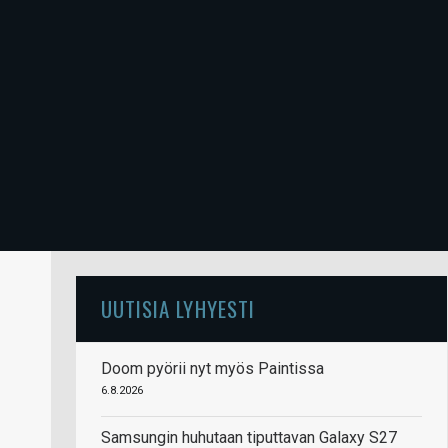
UUTISIA LYHYESTI
Doom pyörii nyt myös Paintissa
6.8.2026
Samsungin huhutaan tiputtavan Galaxy S27