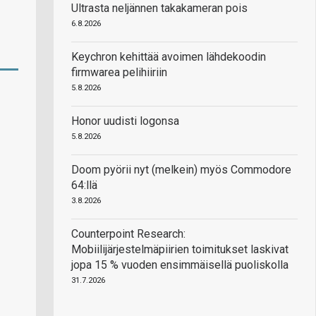
Ultrasta neljännen takakameran pois
6.8.2026
Keychron kehittää avoimen lähdekoodin
firmwarea pelihiiriin
5.8.2026
Honor uudisti logonsa
5.8.2026
Doom pyörii nyt (melkein) myös Commodore
64:llä
3.8.2026
Counterpoint Research:
Mobiilijärjestelmäpiirien toimitukset laskivat
jopa 15 % vuoden ensimmäisellä puoliskolla
31.7.2026