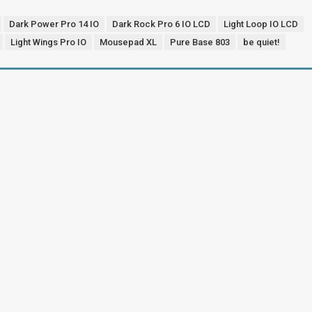
Dark Power Pro 14 IO
Dark Rock Pro 6 IO LCD
Light Loop IO LCD
Light Wings Pro IO
Mousepad XL
Pure Base 803
be quiet!