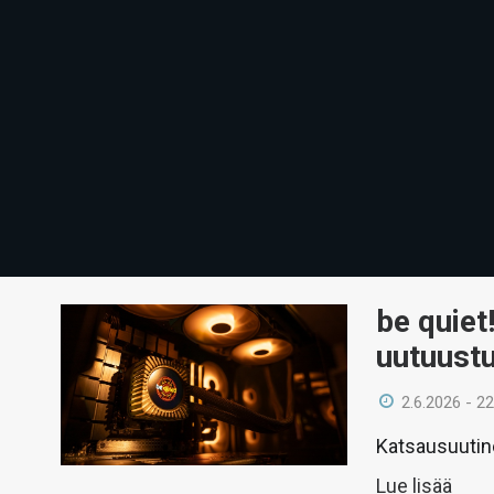
be quiet
uutuustu
2.6.2026 - 22
Katsausuutin
Lue lisää