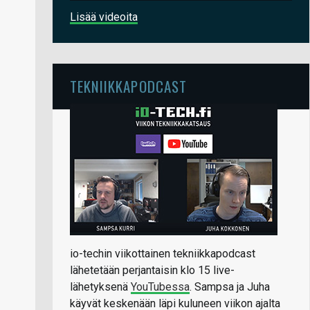
Lisää videoita
TEKNIIKKAPODCAST
io-techin viikottainen tekniikkapodcast
lähetetään perjantaisin klo 15 live-
lähetyksenä
YouTubessa
. Sampsa ja Juha
käyvät keskenään läpi kuluneen viikon ajalta