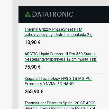
Thermal Grizzly PhaseSheet PTM
jäähdytyslevyn yhdiste Lämpöalusta 2 g
13,90 €
ARCTIC Liquid Freezer III Pro 360 Suoritin
Nestejäähdytyspakkaus 12 cm musta 1 kpl
75,90 €
Kingston Technology NV3 2 TB M.2 PCI
Express 4.0 NVMe 3D NAND
265,90 €
Thermalright Phantom Spirit 120 SE ARGB
Suoritin Ilmanjäähdytin 12 cm Musta 1 kpl