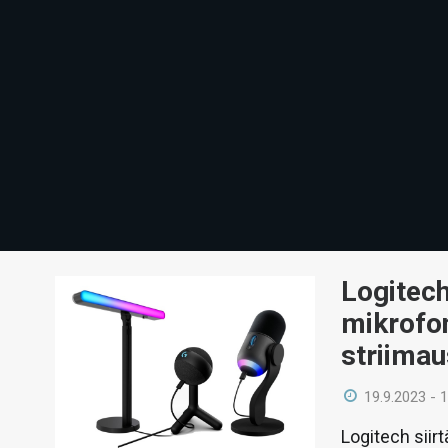
Logitech 
mikrofon
striima
19.9.2023 - 
Logitech siirt