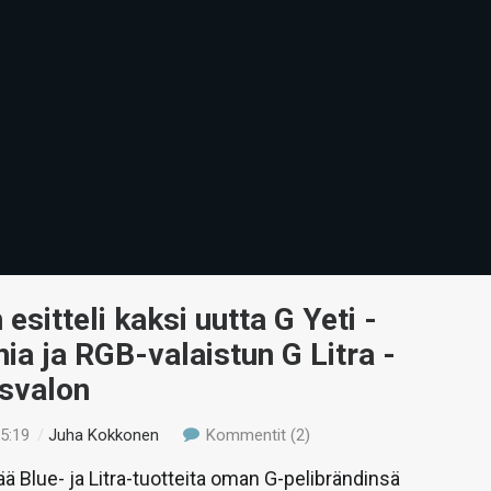
esitteli kaksi uutta G Yeti -
ia ja RGB-valaistun G Litra -
usvalon
15:19
/
Juha Kokkonen
Kommentit (2)
ää Blue- ja Litra-tuotteita oman G-pelibrändinsä