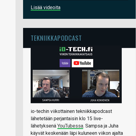
Lisää videoita
TEKNIIKKAPODCAST
io-techin viikottainen tekniikkapodcast
lähetetään perjantaisin klo 15 live-
lähetyksenä
YouTubessa
. Sampsa ja Juha
käyvät keskenään läpi kuluneen viikon ajalta