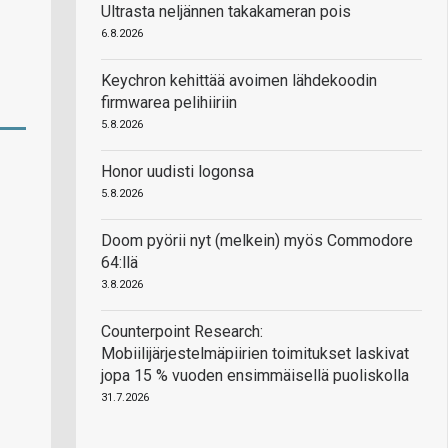
Ultrasta neljännen takakameran pois
6.8.2026
Keychron kehittää avoimen lähdekoodin
firmwarea pelihiiriin
5.8.2026
Honor uudisti logonsa
5.8.2026
Doom pyörii nyt (melkein) myös Commodore
64:llä
3.8.2026
Counterpoint Research:
Mobiilijärjestelmäpiirien toimitukset laskivat
jopa 15 % vuoden ensimmäisellä puoliskolla
31.7.2026