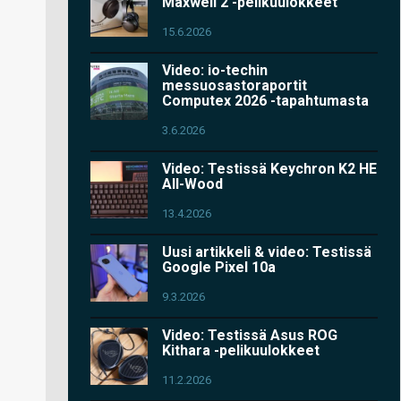
Maxwell 2 -pelikuulokkeet
15.6.2026
Video: io-techin
messuosastoraportit
Computex 2026 -tapahtumasta
3.6.2026
Video: Testissä Keychron K2 HE
All-Wood
13.4.2026
Uusi artikkeli & video: Testissä
Google Pixel 10a
9.3.2026
Video: Testissä Asus ROG
Kithara -pelikuulokkeet
11.2.2026