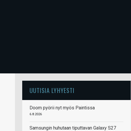
UUTISIA LYHYESTI
Doom pyörii nyt myös Paintissa
6.8.2026
Samsungin huhutaan tiputtavan Galaxy S27