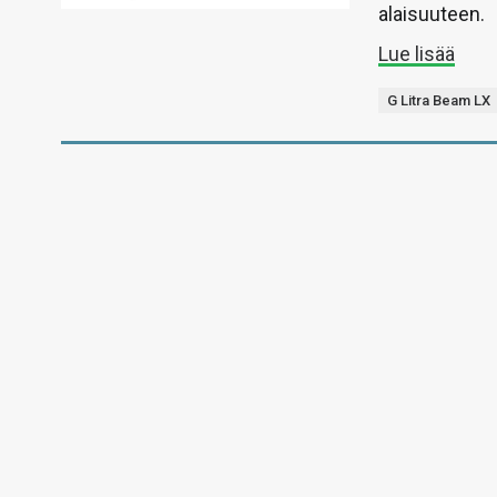
alaisuuteen.
Lue lisää
G Litra Beam LX