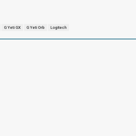
G Yeti GX
G Yeti Orb
Logitech