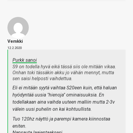
Vemkki
12.2.2020
Purkk sanoi
S9 on todella hyvä eikä tässä siis ole mitään vikaa.
Onhan toki tässäkin akku jo vähän mennyt, mutta
sen saisi helposti vaihdettua.
Eli ei mitään syytä vaihtaa S20een kuin, että haluan
hyödyntää uusia "hienoja" ominaisuuksia. En
todellakaan aina vaihda uuteen malliin mutta 2-3v
välein uusi puhelin on kai kohtuullista.
Tuo 120hz näyttö ja parempi kamera kiinnostaa
eniten.
Napsauta laajentaaksesi…