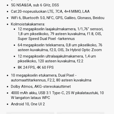
5G NSA&SA, sub 6 GHz, DSS
Cat.20-nopeusluokan LTE, 7CA, 4×4 MIMO, LAA
WiFi 6, Bluetooth 5.0, NFC, GPS, Galileo, Glonass, Beidou
Kolmoistakakamera:
12 megapikselin laajakulmakamera, 1/1,76″ sensori,
1,8 um pikselikoko, 79 asteen kuvakulma, f1.8, OIS,
Super Speed Dual Pixel -tarkennus
64 megapikselin telekamera, 0,8 um pikselikoko, 76
asteen kuvakulma, f2.0, OIS, 3x Hybrid Optic Zoom
12 megapikselin ultralaajakulmakamera, 1,4 um
pikselikoko, 120 asteen kuvakulma, f2.2
8K 24 FPS, 4K 60 FPS
10 megapikselin etukamera, Dual Pixel -
automaattitarkennus, F2.2, 80 asteen kuvakulma
Dolby Atmos, AKG-stereokaiuttimet
4000 mAh akku, USB 3.1 Type-C, 25 W pikalataustuki, 10
W langaton lataus WPC
Android 10, One UI 2