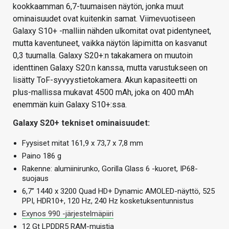
kookkaamman 6,7-tuumaisen näytön, jonka muut
ominaisuudet ovat kuitenkin samat. Viimevuotiseen
Galaxy S10+ -malliin nähden ulkomitat ovat pidentyneet,
mutta kaventuneet, vaikka näytön läpimitta on kasvanut
0,3 tuumalla. Galaxy S20+:n takakamera on muutoin
identtinen Galaxy S20:n kanssa, mutta varustukseen on
lisätty ToF-syvyystietokamera. Akun kapasiteetti on
plus-mallissa mukavat 4500 mAh, joka on 400 mAh
enemmän kuin Galaxy S10+:ssa.
Galaxy S20+ tekniset ominaisuudet:
Fyysiset mitat 161,9 x 73,7 x 7,8 mm
Paino 186 g
Rakenne: alumiinirunko, Gorilla Glass 6 -kuoret, IP68-
suojaus
6,7” 1440 x 3200 Quad HD+ Dynamic AMOLED-näyttö, 525
PPI, HDR10+, 120 Hz, 240 Hz kosketuksentunnistus
Exynos 990 -järjestelmäpiiri
12 Gt LPDDR5 RAM-muistia