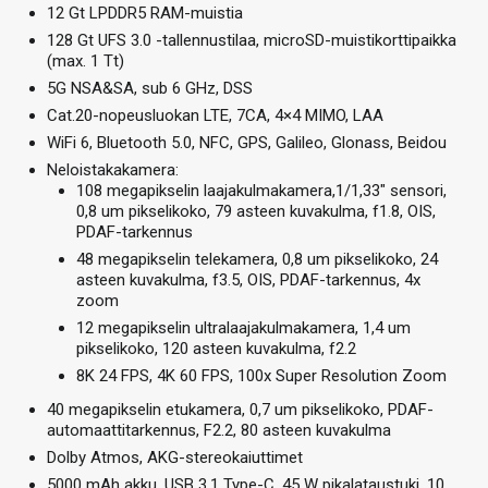
12 Gt LPDDR5 RAM-muistia
128 Gt UFS 3.0 -tallennustilaa, microSD-muistikorttipaikka
(max. 1 Tt)
5G NSA&SA, sub 6 GHz, DSS
Cat.20-nopeusluokan LTE, 7CA, 4×4 MIMO, LAA
WiFi 6, Bluetooth 5.0, NFC, GPS, Galileo, Glonass, Beidou
Neloistakakamera:
108 megapikselin laajakulmakamera,1/1,33″ sensori,
0,8 um pikselikoko, 79 asteen kuvakulma, f1.8, OIS,
PDAF-tarkennus
48 megapikselin telekamera, 0,8 um pikselikoko, 24
asteen kuvakulma, f3.5, OIS, PDAF-tarkennus, 4x
zoom
12 megapikselin ultralaajakulmakamera, 1,4 um
pikselikoko, 120 asteen kuvakulma, f2.2
8K 24 FPS, 4K 60 FPS, 100x Super Resolution Zoom
40 megapikselin etukamera, 0,7 um pikselikoko, PDAF-
automaattitarkennus, F2.2, 80 asteen kuvakulma
Dolby Atmos, AKG-stereokaiuttimet
5000 mAh akku, USB 3.1 Type-C, 45 W pikalataustuki, 10