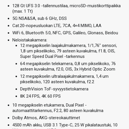
128 Gt UFS 3.0 -tallennustilaa, microSD-muistikorttipaikka
(max. 1 Tt)
5G NSA&SA, sub 6 GHz, DSS
Cat.20-nopeusluokan LTE, 7CA, 4×4 MIMO, LAA
WiFi 6, Bluetooth 5.0, NFC, GPS, Galileo, Glonass, Beidou
Neloistakakamera:
12 megapikselin laajakulmakamera, 1/1,76″ sensori,
1,8 um pikselikoko, 79 asteen kuvakulma, f1.8, OIS,
Super Speed Dual Pixel -tarkennus
64 megapikselin telekamera, 0,8 um pikselikoko, 76
asteen kuvakulma, f2.0, OIS, 3x Hybrid Optic Zoom
12 megapikselin ultralaajakulmakamera, 1,4 um
pikselikoko, 120 asteen kuvakulma, f2.2
DepthVision ToF-syvyystietokamera
8K 24 FPS, 4K 60 FPS
10 megapikselin etukamera, Dual Pixel -
automaattitarkennus, F2.2, 80 asteen kuvakulma
Dolby Atmos, AKG-stereokaiuttimet
4500 mAh akku, USB 3.1 Type-C, 25 W pikalataustuki, 10