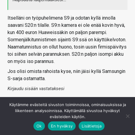
Itselläni on työpuhelimena S9 ja odotan kyllä innolla
saavani S20:n tilalle. S9:n kamera ei ole enää kovin hyvä,
kun 400 euron Huaweissäkin on paljon parempi.
Sormenjälkitunnistimen sijainti S9:ssä on käyttökelvoton.
Naamatunnistus on ollut huono, tosin uusin firmispäivitys
toi siihen selvän parannuksen. S20:n paljon isompi akku
on myös iso parannus.
Jos olisi omista rahoista kyse, niin jäisi kyllä Samsungin
S-sarja ostamatta.
Kirjaudu sisään vastataksesi
Käytämme evästeitä sivuston toiminnoissa, ominaisuuksissa ja
liikenteen analysoinnissa. Käyttämällä sivustoa hyväksyt
evästeiden käytön.
Ok
En hyväksy
Lisätietoja