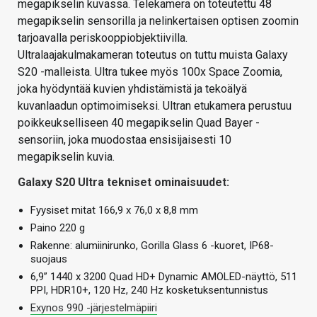
megapikselin kuvassa. Telekamera on toteutettu 48
megapikselin sensorilla ja nelinkertaisen optisen zoomin
tarjoavalla periskooppiobjektiivilla.
Ultralaajakulmakameran toteutus on tuttu muista Galaxy
S20 -malleista. Ultra tukee myös 100x Space Zoomia,
joka hyödyntää kuvien yhdistämistä ja tekoälyä
kuvanlaadun optimoimiseksi. Ultran etukamera perustuu
poikkeukselliseen 40 megapikselin Quad Bayer -
sensoriin, joka muodostaa ensisijaisesti 10
megapikselin kuvia.
Galaxy S20 Ultra tekniset ominaisuudet:
Fyysiset mitat 166,9 x 76,0 x 8,8 mm
Paino 220 g
Rakenne: alumiinirunko, Gorilla Glass 6 -kuoret, IP68-
suojaus
6,9” 1440 x 3200 Quad HD+ Dynamic AMOLED-näyttö, 511
PPI, HDR10+, 120 Hz, 240 Hz kosketuksentunnistus
Exynos 990 -järjestelmäpiiri