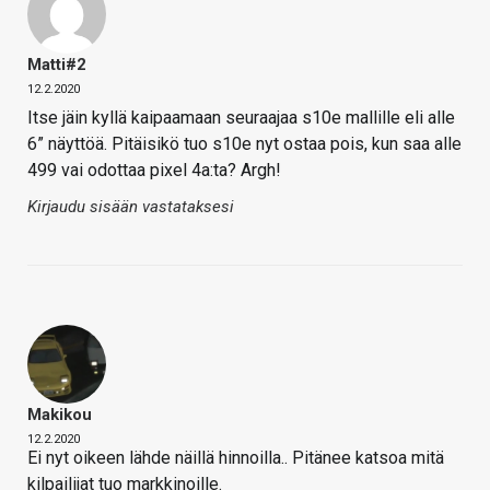
Matti#2
12.2.2020
Itse jäin kyllä kaipaamaan seuraajaa s10e mallille eli alle
6” näyttöä. Pitäisikö tuo s10e nyt ostaa pois, kun saa alle
499 vai odottaa pixel 4a:ta? Argh!
Kirjaudu sisään vastataksesi
Makikou
12.2.2020
Ei nyt oikeen lähde näillä hinnoilla.. Pitänee katsoa mitä
kilpailijat tuo markkinoille.