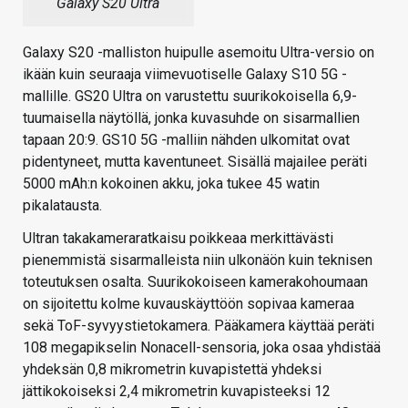
Galaxy S20 Ultra
Galaxy S20 -malliston huipulle asemoitu Ultra-versio on
ikään kuin seuraaja viimevuotiselle Galaxy S10 5G -
mallille. GS20 Ultra on varustettu suurikokoisella 6,9-
tuumaisella näytöllä, jonka kuvasuhde on sisarmallien
tapaan 20:9. GS10 5G -malliin nähden ulkomitat ovat
pidentyneet, mutta kaventuneet. Sisällä majailee peräti
5000 mAh:n kokoinen akku, joka tukee 45 watin
pikalatausta.
Ultran takakameraratkaisu poikkeaa merkittävästi
pienemmistä sisarmalleista niin ulkonäön kuin teknisen
toteutuksen osalta. Suurikokoiseen kamerakohoumaan
on sijoitettu kolme kuvauskäyttöön sopivaa kameraa
sekä ToF-syvyystietokamera. Pääkamera käyttää peräti
108 megapikselin Nonacell-sensoria, joka osaa yhdistää
yhdeksän 0,8 mikrometrin kuvapistettä yhdeksi
jättikokoiseksi 2,4 mikrometrin kuvapisteeksi 12