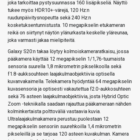
joka tarkoittaa pystysuunnassa 160 lisäpikseliä. Näyttö
tukee myös HDR10+-värejä, 120 Hz:n
ruudunpäivitysnopeutta sekä 240 Hz:n
kosketuksentunnistusta. 10 megapikselin etukameran
reikä on siirtynyt näytön ylänurkasta keskelle yläreunaa,
joka varmasti jakaa mielipiteitä.
Galaxy S20:n takaa löytyy kolmoiskameraratkaisu, jossa
pääkamera käyttää 12 megapikselin 1/1,76-tuumaista
sensoria suurella 1,8 mikrometrin pikselikoolla sekä
f1.8-aukksouhteen laajakulmaobjektiivia optisella
kuvanvakaimella. Telekamera hyödyntää 64 megapikselin
kuvasensoria ja optisesti vakautettua f2.0-aukkosuhteen
sekä 76 asteen laajakulmaobjektiivia, josta Hybrid Optic
Zoom -tekniikalla saadaan rajauttua pääkameraan nähden
kolminkertaista polttoväliä vastaavia kuvia.
Ultralaajakulmakamera perustuu puolestaan 12
megapikselin sensoriin suurehkoilla 1,4 mikrometrin
pikseleillä ja se tarjoaa 120 asteen kuvakulman. Kamera