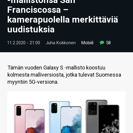
ARTIKKELIT
Franciscossa –
kamerapuolella merkittäviä
VIDEOT
uudistuksia
TECHBBS
11.2.2020 - 21:00
Juha Kokkonen
Mobiili
58
TIETOA
HINTA.FI
Tämän vuoden Galaxy S -mallisto koostuu
KAUPPA
kolmesta malliversiosta, jotka tulevat Suomessa
myyntiin 5G-versiona.
VAIHDA TEEMA
HAKU