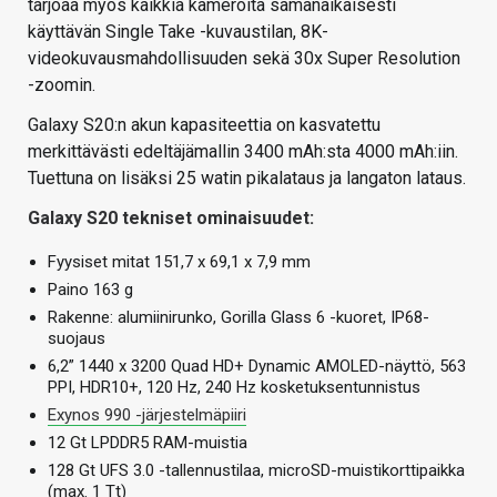
tarjoaa myös kaikkia kameroita samanaikaisesti
käyttävän Single Take -kuvaustilan, 8K-
videokuvausmahdollisuuden sekä 30x Super Resolution
-zoomin.
Galaxy S20:n akun kapasiteettia on kasvatettu
merkittävästi edeltäjämallin 3400 mAh:sta 4000 mAh:iin.
Tuettuna on lisäksi 25 watin pikalataus ja langaton lataus.
Galaxy S20 tekniset ominaisuudet:
Fyysiset mitat 151,7 x 69,1 x 7,9 mm
Paino 163 g
Rakenne: alumiinirunko, Gorilla Glass 6 -kuoret, IP68-
suojaus
6,2” 1440 x 3200 Quad HD+ Dynamic AMOLED-näyttö, 563
PPI, HDR10+, 120 Hz, 240 Hz kosketuksentunnistus
Exynos 990 -järjestelmäpiiri
12 Gt LPDDR5 RAM-muistia
128 Gt UFS 3.0 -tallennustilaa, microSD-muistikorttipaikka
(max. 1 Tt)