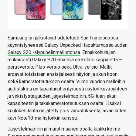
Samsung on julkistanut odotetusti San Franciscossa
käynnistyneessä Galaxy Unpacked -tapahtumassa uuden
Galaxy S20 -älypuhelinmallistonsa
. Ennakkohuhujen
mukaisesti Galaxy S20 -malleja on kolme kappaletta –
perusversio, Plus-versio sekä Ultra-versio. Mallit
eroavat toisistaan ensisijaisesti näytön ja akun koon
sekä kameratoteutuksen osalta. Viime vuoden malleihin
uudistuksia on tapahtunut erityisesti näytön kuvasuhteen
ja virkistystaajuuden, järjestelmäpiirin, 5G-tuen, akun
kapasiteetin ja takakameratoteutuksen osalta. Lisäksi
kuulokeliitäntä on jätetty pois varustuksesta, aivan kuten
kävi Note10-mallistonkin kanssa.
Järjestelmäpiirin ja muistimäärien osalta kaikki kolme