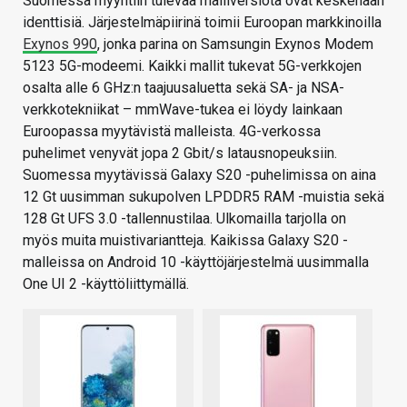
Suomessa myyntiin tulevaa malliversiota ovat keskenään
identtisiä. Järjestelmäpiirinä toimii Euroopan markkinoilla
Exynos 990
, jonka parina on Samsungin Exynos Modem
5123 5G-modeemi. Kaikki mallit tukevat 5G-verkkojen
osalta alle 6 GHz:n taajuusaluetta sekä SA- ja NSA-
verkkotekniikat – mmWave-tukea ei löydy lainkaan
Euroopassa myytävistä malleista. 4G-verkossa
puhelimet venyvät jopa 2 Gbit/s latausnopeuksiin.
Suomessa myytävissä Galaxy S20 -puhelimissa on aina
12 Gt uusimman sukupolven LPDDR5 RAM -muistia sekä
128 Gt UFS 3.0 -tallennustilaa. Ulkomailla tarjolla on
myös muita muistivariantteja. Kaikissa Galaxy S20 -
malleissa on Android 10 -käyttöjärjestelmä uusimmalla
One UI 2 -käyttöliittymällä.