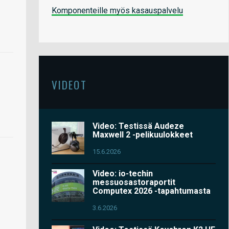
Komponenteille myös kasauspalvelu
VIDEOT
Video: Testissä Audeze
Maxwell 2 -pelikuulokkeet
15.6.2026
Video: io-techin
messuosastoraportit
Computex 2026 -tapahtumasta
3.6.2026