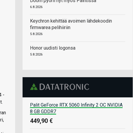
Doom pyörii nyt myös Paintissa
6.8.2026
Keychron kehittää avoimen lähdekoodin
firmwarea pelihiiriin
5.8.2026
Honor uudisti logonsa
5.8.2026
4 -
t.
Palit GeForce RTX 5060 Infinity 2 OC NVIDIA
8 GB GDDR7
ran
i,
449,90 €