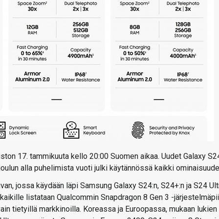
ston 17. tammikuuta kello 20:00 Suomen aikaa. Uudet Galaxy S2
ulun alla puhelimista vuoti julki käytännössä kaikki ominaisuude
uvan, jossa käydään läpi Samsung Galaxy S24:n, S24+:n ja S24 Ult
ikille listataan Qualcommin Snapdragon 8 Gen 3 -järjestelmäpiir
ain tietyillä markkinoilla. Koreassa ja Euroopassa, mukaan lukien