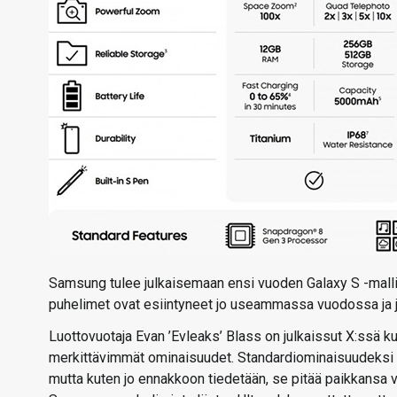
Samsung tulee julkaisemaan ensi vuoden Galaxy S -malli
puhelimet ovat esiintyneet jo useammassa vuodossa ja jo
Luottovuotaja Evan ’Evleaks’ Blass on julkaissut X:ssä k
merkittävimmät ominaisuudet. Standardiominaisuudeksi ka
mutta kuten jo ennakkoon tiedetään, se pitää paikkansa v