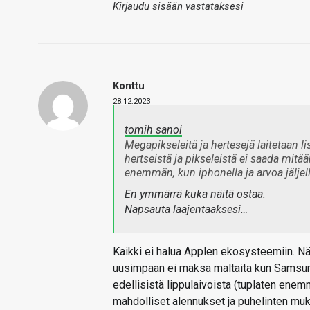
Kirjaudu sisään vastataksesi
Konttu
28.12.2023
tomih sanoi
Megapikseleitä ja hertesejä laitetaan li
hertseistä ja pikseleistä ei saada mitää
enemmän, kun iphonella ja arvoa jäljel
En ymmärrä kuka näitä ostaa.
Napsauta laajentaaksesi…
Kaikki ei halua Applen ekosysteemiin. Nää
uusimpaan ei maksa maltaita kun Samsungi
edellisistä lippulaivoista (tuplaten enem
mahdolliset alennukset ja puhelinten muk