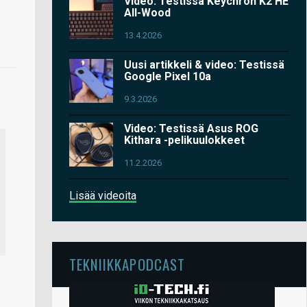
Video: Testissä Keychron K2 HE
All-Wood
13.4.2026
Uusi artikkeli & video: Testissä
Google Pixel 10a
9.3.2026
Video: Testissä Asus ROG
Kithara -pelikuulokkeet
11.2.2026
Lisää videoita
TEKNIIKKAPODCAST