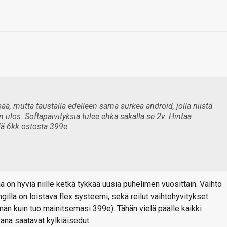
sää, mutta taustalla edelleen sama surkea android, jolla niistä
n ulos. Softapäivityksiä tulee ehkä säkällä se 2v. Hintaa
lä 6kk ostosta 399e.
 on hyviä niille ketkä tykkää uusia puhelimen vuosittain. Vaihto
lla on loistava flex systeemi, sekä reilut vaihtohyvitykset
män kuin tuo mainitsemasi 399e). Tähän vielä päälle kaikki
ana saatavat kylkiäisedut.