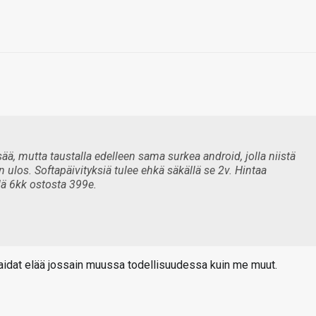
sää, mutta taustalla edelleen sama surkea android, jolla niistä
n ulos. Softapäivityksiä tulee ehkä säkällä se 2v. Hintaa
lä 6kk ostosta 399e.
Taidat elää jossain muussa todellisuudessa kuin me muut.