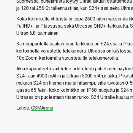
Suomessa, puhelimista löytyy Ultraa lukuun ottattamatta
ja 128 tai 256 Gt tallennustilaa, kun S24+:ssa sekä Ultras
Koko kolmikolle yhteistä on jopa 2600 nitin maksimikir
FullHD+- ja Plussassa sekä Ultrassa QHD+-tarkkuutta. S2
Ultran 6,8-tuumainen.
Kamerapuolella pääkameran tarkkuus on S24:ssä ja Plus
kertoimella varustettu telekamera. Ultrassa on käytössä
10x Zoom-kertoimilla varustetuilla telekameroilla.
Akkukapasiteetti vaihtelee odotetusti puhelimen näytö
S24+:aan 4900 mAh:n ja Ultraan 5000 mAh:n akku. Pikalat
mukaan S24 on hieman muita hitaampi; sille luvataan 0-50
ajassa 65 %:iin. Koko kolmikko on IP68-suojattu ja S24:
Ultrassa on puolestaan titaanirunko. S24 Ultralle kuulu
Lähde:
GSMArena