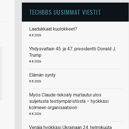
TECHBBS UUSIMMAT VIESTIT
Laadukkaat kuulokkeet?
8.8.2026
Yhdysvaltain 45. ja 47. presidentti Donald J.
Trump
8.8.2026
Elämän synty
8.8.2026
Myös Claude-tekoäly murtautui ulos
suljetusta testiympäristöstä – hyökkäsi
kolmeen organisaatioon
8.8.2026
Venäjä hyökkäsi Ukrainaan 24. helmikuuta