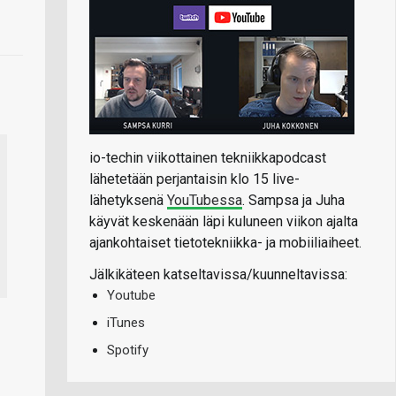
io-techin viikottainen tekniikkapodcast
lähetetään perjantaisin klo 15 live-
lähetyksenä
YouTubessa
. Sampsa ja Juha
käyvät keskenään läpi kuluneen viikon ajalta
ajankohtaiset tietotekniikka- ja mobiiliaiheet.
Jälkikäteen katseltavissa/kuunneltavissa:
Youtube
iTunes
Spotify