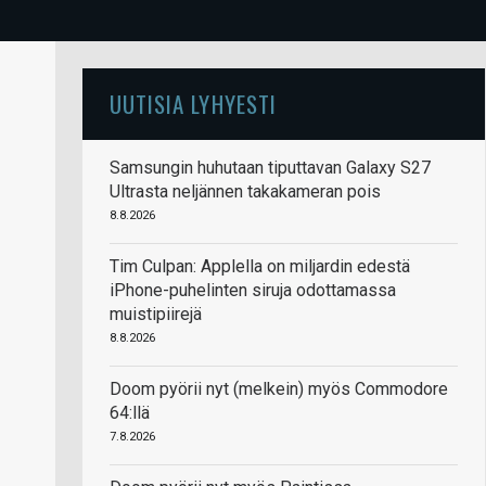
UUTISIA LYHYESTI
Samsungin huhutaan tiputtavan Galaxy S27
Ultrasta neljännen takakameran pois
8.8.2026
Tim Culpan: Applella on miljardin edestä
iPhone-puhelinten siruja odottamassa
muistipiirejä
8.8.2026
Doom pyörii nyt (melkein) myös Commodore
64:llä
7.8.2026