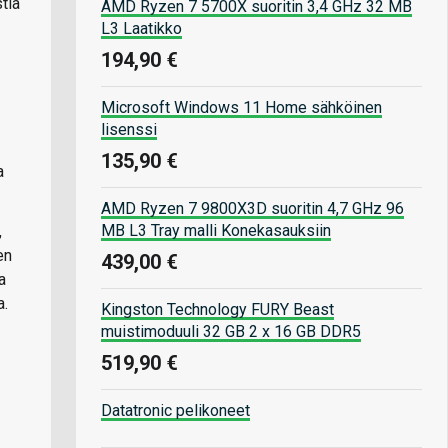
tia
AMD Ryzen 7 5700X suoritin 3,4 GHz 32 MB
L3 Laatikko
194,90 €
Microsoft Windows 11 Home sähköinen
lisenssi
135,90 €
a
AMD Ryzen 7 9800X3D suoritin 4,7 GHz 96
MB L3 Tray malli Konekasauksiin
,
en
439,00 €
a
a.
Kingston Technology FURY Beast
muistimoduuli 32 GB 2 x 16 GB DDR5
519,90 €
Datatronic pelikoneet