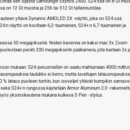
 Ultraa sen sijasta Samsungin Exynos 2400. S24:ssä on 8 Gt muis
sa on 12 Gt muistia ja 256 tai 512 Gt tallennustilaa.
kkauteen yltävä Dynamic AMOLED 2X -näyttö, joka on S24:ssä
4:n näyttö on kooltaan 6,2-tuumainen, S24+:n 6,7-tuumainen ja
sassa 50 megapikseliä. Niiden kaverina on kaksi max 3x Zoom-
 puolestaan peräti 200 megapikselin pääkamera, jota tuetaan 3x j
n koon mukaan. S24-perusmalliin on saatu mahtumaan 4000 mAh:n
ausnopeuksia taulukko ei kerro, mutta luvattujen latausnopeuksi
 % lataus puoleen tuntiin, kun isoveljet yltävät kumpikin samass
n sekä S24+:n rungossa käytetään Armor Aluminum 2.0 -rakennett
u myös yksinoikeutena mukana kulkeva S Pen -stylus.