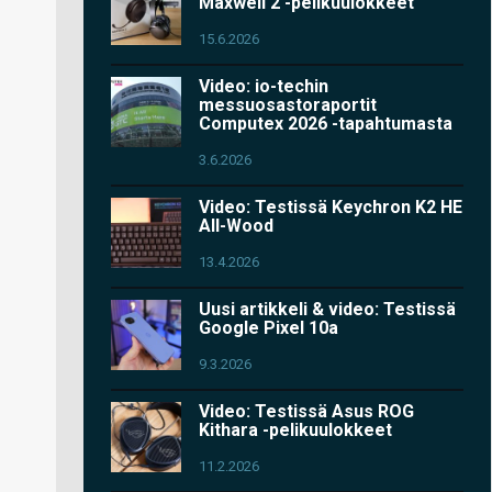
Maxwell 2 -pelikuulokkeet
15.6.2026
Video: io-techin
messuosastoraportit
Computex 2026 -tapahtumasta
3.6.2026
Video: Testissä Keychron K2 HE
All-Wood
13.4.2026
Uusi artikkeli & video: Testissä
Google Pixel 10a
9.3.2026
Video: Testissä Asus ROG
Kithara -pelikuulokkeet
11.2.2026