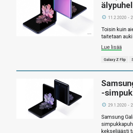
älypuhel
11.2.2020 - 
Toisin kuin a
taitetaan auk
Lue lisää
Galaxy Z Flip
Samsungi
-simpuk
29.1.2020 - 
Samsung Galax
simpukkapuhel
kekseliäästi 