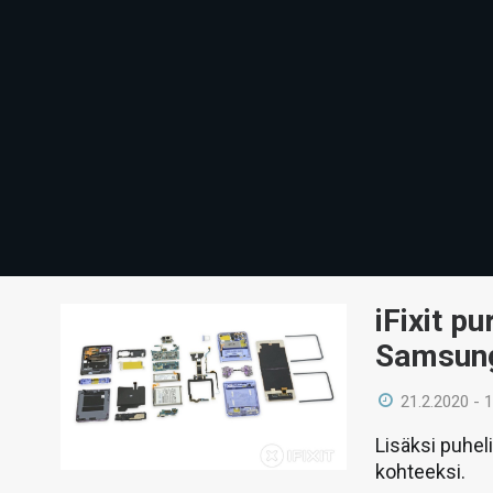
iFixit p
Samsung 
21.2.2020 - 
Lisäksi puhel
kohteeksi.