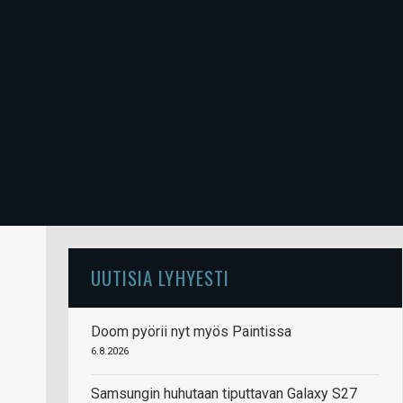
UUTISIA LYHYESTI
Doom pyörii nyt myös Paintissa
6.8.2026
Samsungin huhutaan tiputtavan Galaxy S27