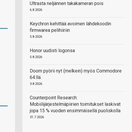
Ultrasta neljännen takakameran pois
6.8.2026
Keychron kehittää avoimen lähdekoodin
firmwarea pelihiiriin
5.8.2026
Honor uudisti logonsa
5.8.2026
Doom pyörii nyt (melkein) myös Commodore
64:llä
3.8.2026
Counterpoint Research:
Mobiilijärjestelmäpiirien toimitukset laskivat
jopa 15 % vuoden ensimmäisellä puoliskolla
31.7.2026