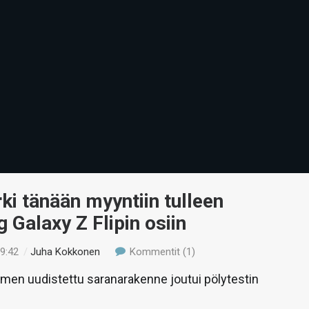
urki tänään myyntiin tulleen
Galaxy Z Flipin osiin
19:42
/
Juha Kokkonen
Kommentit (1)
imen uudistettu saranarakenne joutui pölytestin