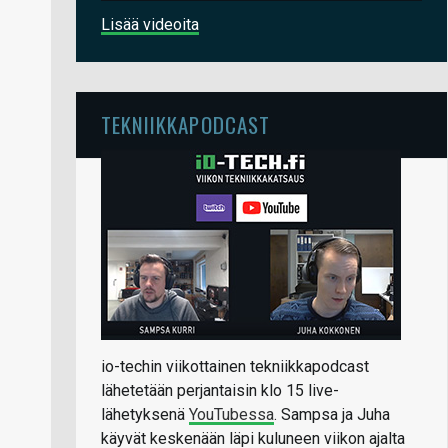
Lisää videoita
TEKNIIKKAPODCAST
io-techin viikottainen tekniikkapodcast
lähetetään perjantaisin klo 15 live-
lähetyksenä
YouTubessa
. Sampsa ja Juha
käyvät keskenään läpi kuluneen viikon ajalta