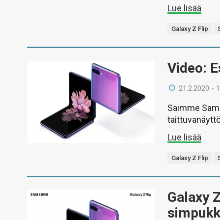
Lue lisää
Galaxy Z Flip
Video: E
21.2.2020 - 
Saimme Samsu
taittuvanäytt
Lue lisää
Galaxy Z Flip
Galaxy Z
simpukka