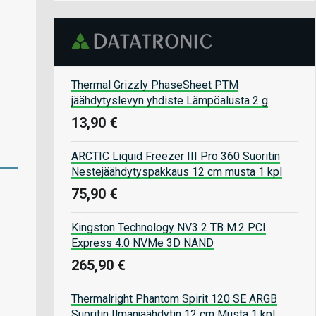
Thermal Grizzly PhaseSheet PTM
jäähdytyslevyn yhdiste Lämpöalusta 2 g
13,90 €
ARCTIC Liquid Freezer III Pro 360 Suoritin
Nestejäähdytyspakkaus 12 cm musta 1 kpl
75,90 €
Kingston Technology NV3 2 TB M.2 PCI
Express 4.0 NVMe 3D NAND
265,90 €
Thermalright Phantom Spirit 120 SE ARGB
Suoritin Ilmanjäähdytin 12 cm Musta 1 kpl