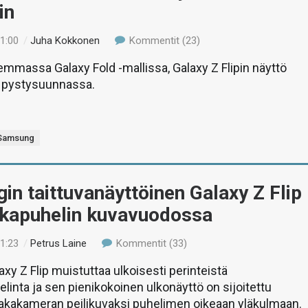
in
21:00
/
Juha Kokkonen
Kommentit (23)
iemmassa Galaxy Fold -mallissa, Galaxy Z Flipin näyttö
i pystysuunnassa.
Samsung
n taittuvanäyttöinen Galaxy Z Flip
kapuhelin kuvavuodossa
21:23
/
Petrus Laine
Kommentit (33)
y Z Flip muistuttaa ulkoisesti perinteistä
inta ja sen pienikokoinen ulkonäyttö on sijoitettu
takakameran peilikuvaksi puhelimen oikeaan yläkulmaan.