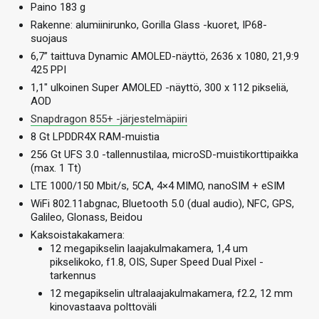
Paino 183 g
Rakenne: alumiinirunko, Gorilla Glass -kuoret, IP68-
suojaus
6,7” taittuva Dynamic AMOLED-näyttö, 2636 x 1080, 21,9:9
425 PPI
1,1″ ulkoinen Super AMOLED -näyttö, 300 x 112 pikseliä,
AOD
Snapdragon 855+ -järjestelmäpiiri
8 Gt LPDDR4X RAM-muistia
256 Gt UFS 3.0 -tallennustilaa, microSD-muistikorttipaikka
(max. 1 Tt)
LTE 1000/150 Mbit/s, 5CA, 4×4 MIMO, nanoSIM + eSIM
WiFi 802.11abgnac, Bluetooth 5.0 (dual audio), NFC, GPS,
Galileo, Glonass, Beidou
Kaksoistakakamera:
12 megapikselin laajakulmakamera, 1,4 um
pikselikoko, f1.8, OIS, Super Speed Dual Pixel -
tarkennus
12 megapikselin ultralaajakulmakamera, f2.2, 12 mm
kinovastaava polttoväli