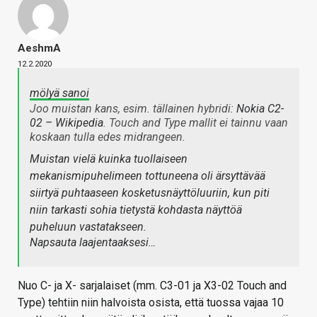
AeshmA
12.2.2020
mölyä sanoi
Joo muistan kans, esim. tällainen hybridi:
Nokia C2-
02 – Wikipedia
. Touch and Type mallit ei tainnu vaan
koskaan tulla edes midrangeen.
Muistan vielä kuinka tuollaiseen
mekanismipuhelimeen tottuneena oli ärsyttävää
siirtyä puhtaaseen kosketusnäyttöluuriin, kun piti
niin tarkasti sohia tietystä kohdasta näyttöä
puheluun vastatakseen.
Napsauta laajentaaksesi…
Nuo C- ja X- sarjalaiset (mm. C3-01 ja X3-02 Touch and
Type) tehtiin niin halvoista osista, että tuossa vajaa 10