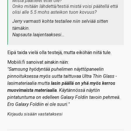
Mistä päättelet ettei ole?
Onko mitään lähdettä/testiä mistä voisi päätellä että
olisi alle 5.5 mohs asteikon tuon kovuus?
Jerry varmasti kohta testailee niin selviää sitten
tämäkin.
Napsauta laajentaaksesi…
Eipä taida vielä olla testejä, mutta eiköhän niitä tule.
Mobiili.fi sanoivat ainakin näin:
"Samsung hyödyntää puhelimen näyttöpaneelin
pinnoituksessa myös uutta taittuvaa Ultra Thin Glass -
lasimateriaalia mutta
lasin päällä on yhä myös kerros
muovimaista materiaalia
. Käytännössä näytön
pintatuntuma on edelleen Galaxy Foldin tavoin pehmeä.
Ero Galaxy Foldiin ei ole suuri."
Kirjaudu sisään vastataksesi