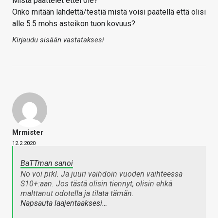
Mistä päättelet ettei ole?
Onko mitään lähdettä/testiä mistä voisi päätellä että olisi
alle 5.5 mohs asteikon tuon kovuus?
Kirjaudu sisään vastataksesi
Mrmister
12.2.2020
BaTTman sanoi
No voi prkl. Ja juuri vaihdoin vuoden vaihteessa
S10+:aan. Jos tästä olisin tiennyt, olisin ehkä
malttanut odotella ja tilata tämän.
Napsauta laajentaaksesi…