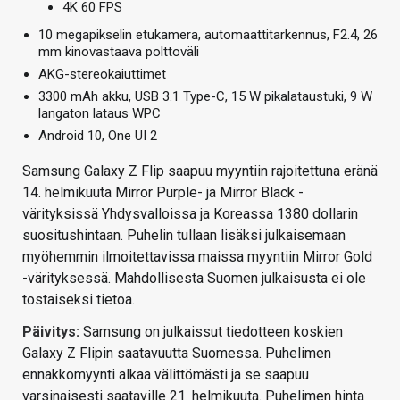
4K 60 FPS
10 megapikselin etukamera, automaattitarkennus, F2.4, 26
mm kinovastaava polttoväli
AKG-stereokaiuttimet
3300 mAh akku, USB 3.1 Type-C, 15 W pikalataustuki, 9 W
langaton lataus WPC
Android 10, One UI 2
Samsung Galaxy Z Flip saapuu myyntiin rajoitettuna eränä
14. helmikuuta Mirror Purple- ja Mirror Black -
värityksissä Yhdysvalloissa ja Koreassa 1380 dollarin
suositushintaan. Puhelin tullaan lisäksi julkaisemaan
myöhemmin ilmoitettavissa maissa myyntiin Mirror Gold
-värityksessä. Mahdollisesta Suomen julkaisusta ei ole
tostaiseksi tietoa.
Päivitys:
Samsung on julkaissut tiedotteen koskien
Galaxy Z Flipin saatavuutta Suomessa. Puhelimen
ennakkomyynti alkaa välittömästi ja se saapuu
varsinaisesti saataville 21. helmikuuta. Puhelimen hinta