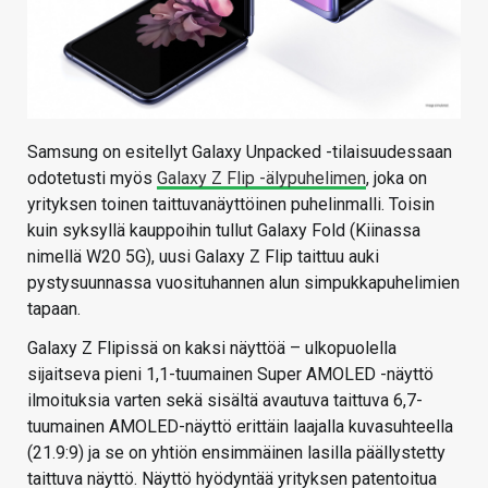
Samsung on esitellyt Galaxy Unpacked -tilaisuudessaan
odotetusti myös
Galaxy Z Flip -älypuhelimen
, joka on
yrityksen toinen taittuvanäyttöinen puhelinmalli. Toisin
kuin syksyllä kauppoihin tullut Galaxy Fold (Kiinassa
nimellä W20 5G), uusi Galaxy Z Flip taittuu auki
pystysuunnassa vuosituhannen alun simpukkapuhelimien
tapaan.
Galaxy Z Flipissä on kaksi näyttöä – ulkopuolella
sijaitseva pieni 1,1-tuumainen Super AMOLED -näyttö
ilmoituksia varten sekä sisältä avautuva taittuva 6,7-
tuumainen AMOLED-näyttö erittäin laajalla kuvasuhteella
(21.9:9) ja se on yhtiön ensimmäinen lasilla päällystetty
taittuva näyttö. Näyttö hyödyntää yrityksen patentoitua