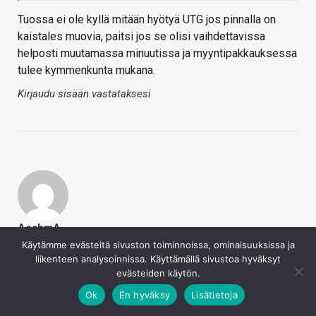
Tuossa ei ole kyllä mitään hyötyä UTG jos pinnalla on
kaistales muovia, paitsi jos se olisi vaihdettavissa
helposti muutamassa minuutissa ja myyntipakkauksessa
tulee kymmenkunta mukana.
Kirjaudu sisään vastataksesi
AeshmA
12.2.2020
Käytämme evästeitä sivuston toiminnoissa, ominaisuuksissa ja
liikenteen analysoinnissa. Käyttämällä sivustoa hyväksyt
Lepakomäyrä sanoi
evästeiden käytön.
Tuossa ei ole kyllä mitään hyötyä UTG jos pinnalla
Ok
En hyväksy
Lisätietoja
on kaistales muovia, paitsi jos se olisi vaihdettavissa