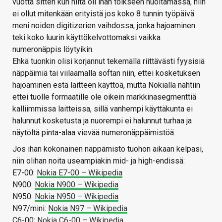
vuotta sitten kun niitä oli ihan töikseen huoltamassa, niin
ei ollut mitenkään erityistä jos koko 8 tunnin työpäivä
meni noiden digitizerien vaihdossa, jonka hajoaminen
teki koko luurin käyttökelvottomaksi vaikka
numeronäppis löytyikin.
Ehkä tuonkin olisi korjannut tekemällä riittävästi fyysisiä
näppäimiä tai viilaamalla softan niin, ettei kosketuksen
hajoaminen estä laitteen käyttöä, mutta Nokialla nähtiin
ettei tuolle formaatille ole oikein markkinasegmenttiä
kalliimmissa laitteissa, sillä vanhempi käyttäkunta ei
halunnut kosketusta ja nuorempi ei halunnut turhaa ja
näytöltä pinta-alaa vievää numeronäppäimistöä.
Jos ihan kokonainen näppämistö tuohon aikaan kelpasi,
niin olihan noita useampiakin mid- ja high-endissä:
E7-00:
Nokia E7-00 – Wikipedia
N900:
Nokia N900 – Wikipedia
N950:
Nokia N950 – Wikipedia
N97/mini:
Nokia N97 – Wikipedia
C6-00:
Nokia C6-00 – Wikipedia