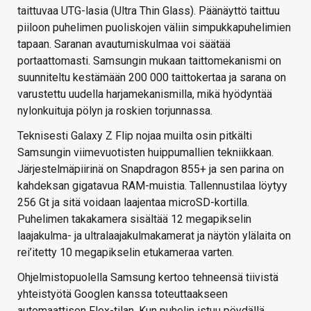
taittuvaa UTG-lasia (Ultra Thin Glass). Päänäyttö taittuu
piiloon puhelimen puoliskojen väliin simpukkapuhelimien
tapaan. Saranan avautumiskulmaa voi säätää
portaattomasti. Samsungin mukaan taittomekanismi on
suunniteltu kestämään 200 000 taittokertaa ja sarana on
varustettu uudella harjamekanismilla, mikä hyödyntää
nylonkuituja pölyn ja roskien torjunnassa.
Teknisesti Galaxy Z Flip nojaa muilta osin pitkälti
Samsungin viimevuotisten huippumallien tekniikkaan.
Järjestelmäpiirinä on Snapdragon 855+ ja sen parina on
kahdeksan gigatavua RAM-muistia. Tallennustilaa löytyy
256 Gt ja sitä voidaan laajentaa microSD-kortilla.
Puhelimen takakamera sisältää 12 megapikselin
laajakulma- ja ultralaajakulmakamerat ja näytön ylälaita on
rei’itetty 10 megapikselin etukameraa varten.
Ohjelmistopuolella Samsung kertoo tehneensä tiivistä
yhteistyötä Googlen kanssa toteuttaakseen
automaattisen Flex-tilan. Kun puhelin istuu pöydällä