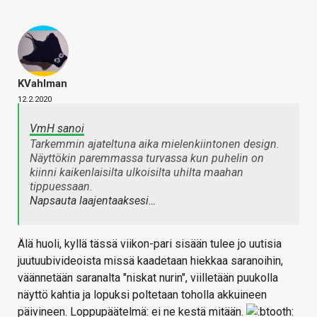
KVahlman
12.2.2020
VmH sanoi
Tarkemmin ajateltuna aika mielenkiintonen design.
Näyttökin paremmassa turvassa kun puhelin on
kiinni kaikenlaisilta ulkoisilta uhilta maahan
tippuessaan.
Napsauta laajentaaksesi…
Älä huoli, kyllä tässä viikon-pari sisään tulee jo uutisia
juutuubivideoista missä kaadetaan hiekkaa saranoihin,
väännetään saranalta "niskat nurin", viilletään puukolla
näyttö kahtia ja lopuksi poltetaan toholla akkuineen
päivineen. Loppupäätelmä: ei ne kestä mitään.