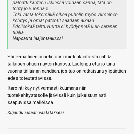
patentti kanteen iskiessä voidaan sanoa, tätä on
tehty jo vuonna x.
Toki vasta tekemällä oikea puhelin myös viimeinen
kehitys ja omat patentit saadaan aikaan.
Edelleekää taittuvuutta ei hyödynnetä kuin saranan
tilalla.
Napsauta laajentaaksesi…
Slide-mallinen puhelin olisi mielenkiintoista nähdä
tällaisen ohuen näytön kanssa. Luulenpa että jo tänä
vuonna tällainen nähdään, jos tuo on ratkaisuna ylipäätään
edes toteutettavissa.
Iterointi käy nyt varmasti kuumana niin
tuotekehitystasolle jäävissä kuin julkaisuun asti
saapuvissa malleissa.
Kirjaudu sisään vastataksesi