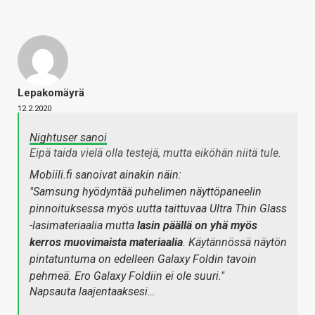
Lepakomäyrä
12.2.2020
Nightuser sanoi
Eipä taida vielä olla testejä, mutta eiköhän niitä tule.
Mobiili.fi sanoivat ainakin näin:
"Samsung hyödyntää puhelimen näyttöpaneelin
pinnoituksessa myös uutta taittuvaa Ultra Thin Glass
-lasimateriaalia mutta
lasin päällä on yhä myös
kerros muovimaista materiaalia
. Käytännössä näytön
pintatuntuma on edelleen Galaxy Foldin tavoin
pehmeä. Ero Galaxy Foldiin ei ole suuri."
Napsauta laajentaaksesi…