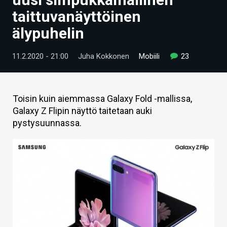
ARTIKKELIT
taittuvanäyttöinen
älypuhelin
VIDEOT
TECHBBS
11.2.2020 - 21:00
Juha Kokkonen
Mobiili
23
TIETOA
HINTA.FI
Toisin kuin aiemmassa Galaxy Fold -mallissa,
Galaxy Z Flipin näyttö taitetaan auki
KAUPPA
pystysuunnassa.
VAIHDA TEEMA
HAKU