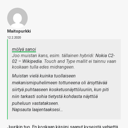
Maitopurkki
12.2.2020
mölyä sanoi
Joo muistan kans, esim. tällainen hybridi:
Nokia C2-
02 – Wikipedia
. Touch and Type mallit ei tainnu vaan
koskaan tulla edes midrangeen.
Muistan vielä kuinka tuollaiseen
mekanismipuhelimeen tottuneena oli ärsyttävää
siirtyä puhtaaseen kosketusnäyttöluuriin, kun piti
niin tarkasti sohia tietystä kohdasta näyttöä
puheluun vastatakseen.
Napsauta laajentaaksesi…
Juurikin tuo. En koskaan käsiini saanut kyseistä vehjettä,