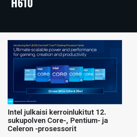
H610
ARTIKKELIT
VIDEOT
TECHBBS
TIETOA
HINTA.FI
KAUPPA
VAIHDA TEEMA
Intel julkaisi kerroinlukitut 12.
HAKU
sukupolven Core-, Pentium- ja
Celeron -prosessorit