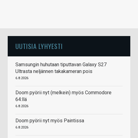
UUTISIA LYHYESTI
Samsungin huhutaan tiputtavan Galaxy S27
Ultrasta neljännen takakameran pois
6.8.2026
Doom pyörii nyt (melkein) myös Commodore
64:llä
6.8.2026
Doom pyörii nyt myös Paintissa
6.8.2026