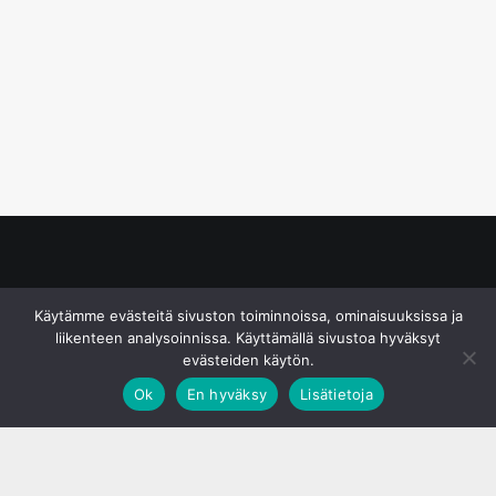
© S&J Media Oy
Käytämme evästeitä sivuston toiminnoissa, ominaisuuksissa ja
liikenteen analysoinnissa. Käyttämällä sivustoa hyväksyt
evästeiden käytön.
Ok
En hyväksy
Lisätietoja
;