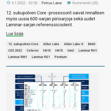
6.1.2022 - 02:50
/
Petrus Laine
Kommentit (20)
12. sukupolven Core -prosessorit saivat rinnalleen
myös uusia 600-sarjan piirisarjoja sekä uudet
Laminar-sarjan referenssicoolerit.
Lue lisää
12. sukupolven Core
Alder Lake
Alder Lake-S
B660
CES 2022
Celeron
H610
H670
Intel
Laminar RH1
Laminar RM1
Laminar RS1
Pentium