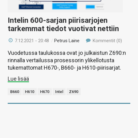
Intelin 600-sarjan piirisarjojen
tarkemmat tiedot vuotivat nettiin
7.12.2021 - 20:48
/
Petrus Laine
Kommentit (0)
Vuodetussa taulukossa ovat jo julkaistun Z690:n
rinnalla vertailussa prosessorin ylikellotusta
tukemattomat H670-, B660- ja H610-piirisarjat.
Lue lisää
B660
H610
H670
Intel
Z690