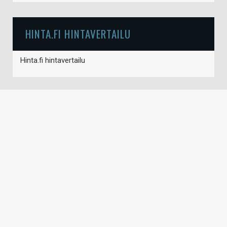
HINTA.FI HINTAVERTAILU
Hinta.fi hintavertailu