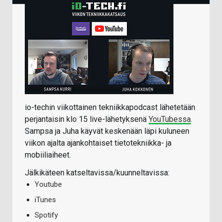
io-techin viikottainen tekniikkapodcast lähetetään
perjantaisin klo 15 live-lähetyksenä
YouTubessa
.
Sampsa ja Juha käyvät keskenään läpi kuluneen
viikon ajalta ajankohtaiset tietotekniikka- ja
mobiiliaiheet.
Jälkikäteen katseltavissa/kuunneltavissa:
Youtube
iTunes
Spotify