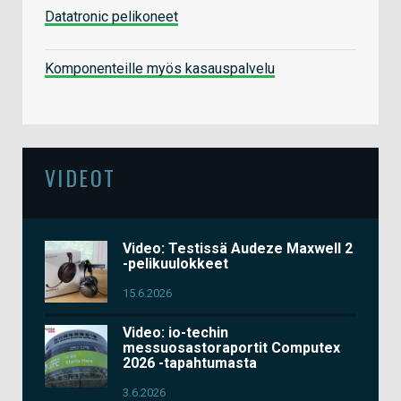
Datatronic pelikoneet
Komponenteille myös kasauspalvelu
VIDEOT
Video: Testissä Audeze Maxwell 2
-pelikuulokkeet
15.6.2026
Video: io-techin
messuosastoraportit Computex
2026 -tapahtumasta
3.6.2026