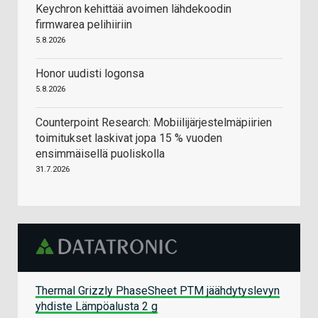
Keychron kehittää avoimen lähdekoodin
firmwarea pelihiiriin
5.8.2026
Honor uudisti logonsa
5.8.2026
Counterpoint Research: Mobiilijärjestelmäpiirien
toimitukset laskivat jopa 15 % vuoden
ensimmäisellä puoliskolla
31.7.2026
Thermal Grizzly PhaseSheet PTM jäähdytyslevyn
yhdiste Lämpöalusta 2 g