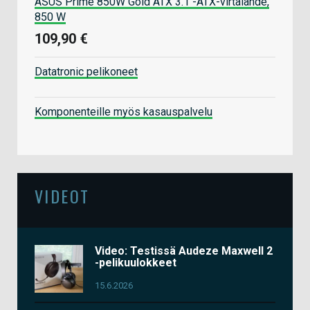
ASUS Prime 850W Gold ATX 3.1 -ATX-virtalähde,
850 W
109,90 €
Datatronic pelikoneet
Komponenteille myös kasauspalvelu
VIDEOT
Video: Testissä Audeze Maxwell 2
-pelikuulokkeet
15.6.2026