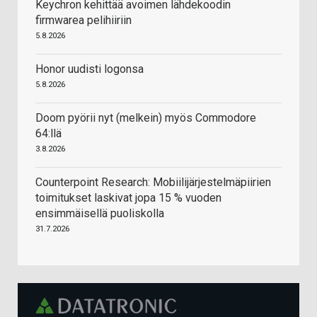
Keychron kehittää avoimen lähdekoodin
firmwarea pelihiiriin
5.8.2026
Honor uudisti logonsa
5.8.2026
Doom pyörii nyt (melkein) myös Commodore
64:llä
3.8.2026
Counterpoint Research: Mobiilijärjestelmäpiirien
toimitukset laskivat jopa 15 % vuoden
ensimmäisellä puoliskolla
31.7.2026