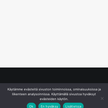
© S&J Media Oy
Käytämme evästeitä sivuston toiminnoissa, ominaisuuksissa ja
liikenteen analysoinnissa. Käyttämällä sivustoa hyväksyt
evästeiden käytön.
Ok
En hyväksy
Lisätietoja