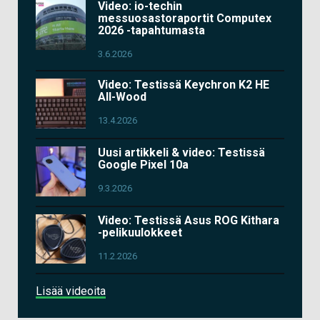
Video: io-techin
messuosastoraportit Computex
2026 -tapahtumasta
3.6.2026
Video: Testissä Keychron K2 HE
All-Wood
13.4.2026
Uusi artikkeli & video: Testissä
Google Pixel 10a
9.3.2026
Video: Testissä Asus ROG Kithara
-pelikuulokkeet
11.2.2026
Lisää videoita