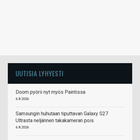
UUTISIA LYHYESTI
Doom pyörii nyt myös Paintissa
6.8.2026
Samsungin huhutaan tiputtavan Galaxy S27
Ultrasta neljännen takakameran pois
6.8.2026