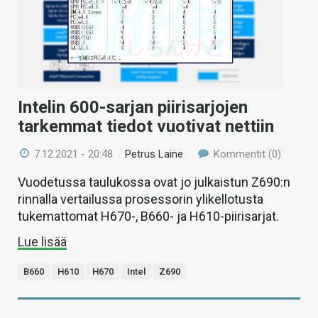
Intelin 600-sarjan piirisarjojen
tarkemmat tiedot vuotivat nettiin
7.12.2021 - 20:48
/
Petrus Laine
Kommentit (0)
Vuodetussa taulukossa ovat jo julkaistun Z690:n
rinnalla vertailussa prosessorin ylikellotusta
tukemattomat H670-, B660- ja H610-piirisarjat.
Lue lisää
B660
H610
H670
Intel
Z690