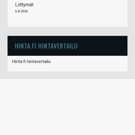
Liittymät
6.8.2026
HINTA.FI HINTAVERTAILU
Hinta.fi hintavertailu