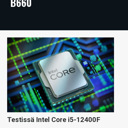
B660
ARTIKKELIT
VIDEOT
TECHBBS
TIETOA
HINTA.FI
KAUPPA
VAIHDA TEEMA
HAKU
Testissä Intel Core i5-12400F