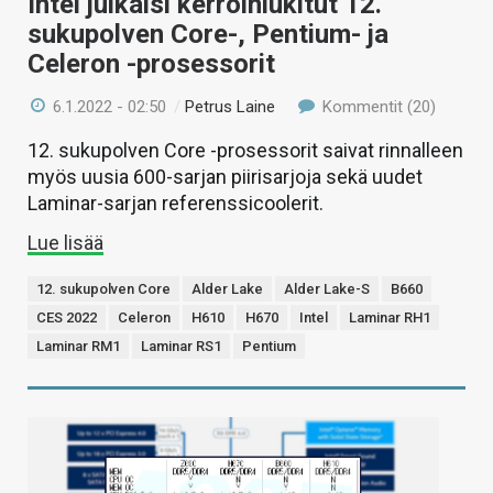
Intel julkaisi kerroinlukitut 12.
sukupolven Core-, Pentium- ja
Celeron -prosessorit
6.1.2022 - 02:50
/
Petrus Laine
Kommentit (20)
12. sukupolven Core -prosessorit saivat rinnalleen
myös uusia 600-sarjan piirisarjoja sekä uudet
Laminar-sarjan referenssicoolerit.
Lue lisää
12. sukupolven Core
Alder Lake
Alder Lake-S
B660
CES 2022
Celeron
H610
H670
Intel
Laminar RH1
Laminar RM1
Laminar RS1
Pentium