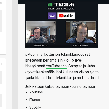
#3
io-techin viikottainen tekniikkapodcast
lähetetään perjantaisin klo 15 live-
#4
lähetyksenä
YouTubessa
. Sampsa ja Juha
käyvät keskenään läpi kuluneen viikon ajalta
ajankohtaiset tietotekniikka- ja mobiiliaiheet.
Jälkikäteen katseltavissa/kuunneltavissa:
Youtube
iTunes
Spotify