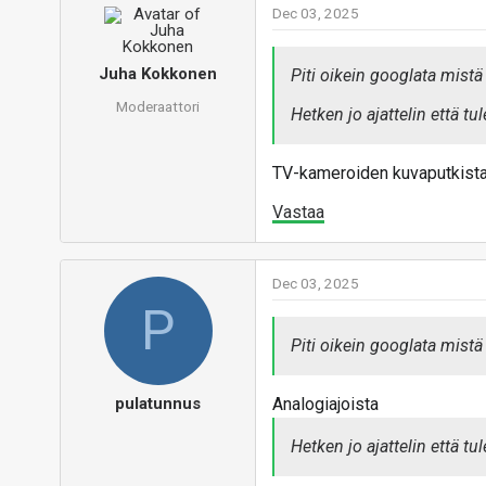
Dec 03, 2025
Juha Kokkonen
Piti oikein googlata mist
Moderaattori
Hetken jo ajattelin että t
TV-kameroiden kuvaputkista 
Vastaa
Dec 03, 2025
P
Piti oikein googlata mist
pulatunnus
Analogiajoista
Hetken jo ajattelin että t