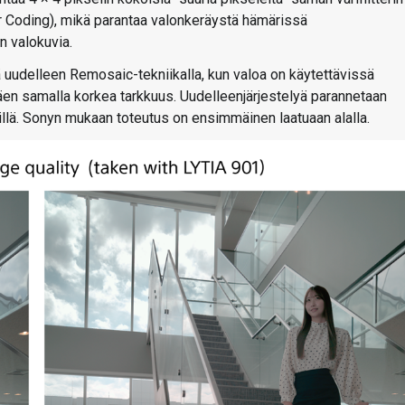
 Coding), mikä parantaa valonkeräystä hämärissä
n valokuvia.
lä uudelleen Remosaic-tekniikalla, kun valoa on käytettävissä
äen samalla korkea tarkkuus. Uudelleenjärjestelyä parannetaan
irillä. Sonyn mukaan toteutus on ensimmäinen laatuaan alalla.