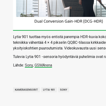
Lytia 901 tuottaa myös entistä parempia HDR-kuvia koko
tekniikka vähentää 4 × 4 pikselin QQBC-tilassa kirkkaid
yksityiskohtien puuroutumista. Videokuvausta uusi sens
Tulevia Lytia 901 -sensoria hyödyntäviä puhelimia ovat r
Lähde:
Sony
,
GSMArena
KAMERASENSORIT
LYTIA 901
SONY