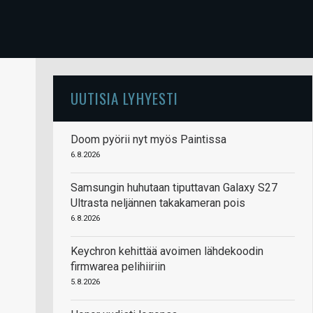
UUTISIA LYHYESTI
Doom pyörii nyt myös Paintissa
6.8.2026
Samsungin huhutaan tiputtavan Galaxy S27
Ultrasta neljännen takakameran pois
6.8.2026
Keychron kehittää avoimen lähdekoodin
firmwarea pelihiiriin
5.8.2026