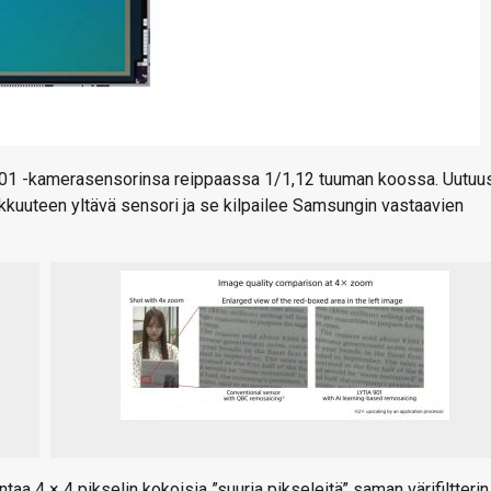
 901 -kamerasensorinsa reippaassa 1/1,12 tuuman koossa. Uutuu
kkuuteen yltävä sensori ja se kilpailee Samsungin vastaavien
taa 4 × 4 pikselin kokoisia ”suuria pikseleitä” saman värifiltterin