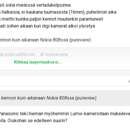
eli siinä mielessä vertailukelpoinne.
 halkaisia, ei kaukana tuumasesta (16mm), puhelimiin aika
lä miettii kuinka paljon kennot muutenkin parantuneet
 siihen aikaan kun digi kamerat alkoi yleistyä.
 kennon kuin aikanaan Nokia 808ssa (pureview)
kyllä välillä niin... AI tuotokselta.
Klikkaa laajentaaksesi...
pi kennon kuin aikanaan Nokia 808ssa (pureview)
a. Panasonic teki hieman myöhemmin Lumix-kameroitaan mukailev
lla. Oiskohan se edelleen suurin?