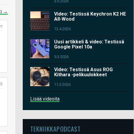
3.6.2026
ti →
Video: Testissä Keychron K2 HE
All-Wood
#1
13.4.2026
Uusi artikkeli & video: Testissä
Google Pixel 10a
9.3.2026
Video: Testissä Asus ROG
Kithara -pelikuulokkeet
#2
11.2.2026
Lisää videoita
TEKNIIKKAPODCAST