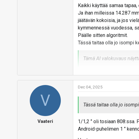
Kaikki käyttää samaa tapaa, 
Ja ihan milleissa 14.287 mm
jäätävän kokoisia, ja jos vie
kymmennessä vuodessa, saati
Päälle sitten algoritmit.
Tässä taitaa olla jo isompi
Tämä AI valokuvaus näyttää 
Hmm, sen sietää, vs ilman.
Dec 04, 2025
V
Vastaa
Tässä taitaa olla jo isom
Vaateri
1/1,2 " oli tosiaan 808:ss
Android-puhelimen 1 " kenno