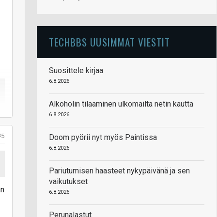
TECHBBS UUSIMMAT VIESTIT
Suosittele kirjaa
6.8.2026
Alkoholin tilaaminen ulkomailta netin kautta
6.8.2026
#5
Doom pyörii nyt myös Paintissa
6.8.2026
Pariutumisen haasteet nykypäivänä ja sen
vaikutukset
an
6.8.2026
Perunalastut