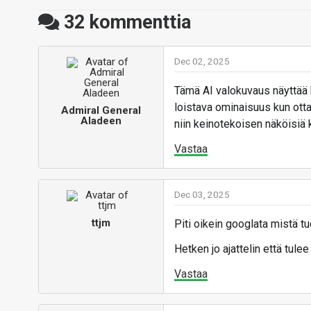
32
kommenttia
Dec 02, 2025
Tämä AI valokuvaus näyttää ky
loistava ominaisuus kun ott
Admiral General
Aladeen
niin keinotekoisen näköisiä 
Vastaa
Dec 03, 2025
ttjm
Piti oikein googlata mistä 
Hetken jo ajattelin että tule
Vastaa