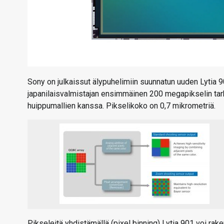
Sony on julkaissut älypuhelimiin suunnatun uuden Lytia
japanilaisvalmistajan ensimmäinen 200 megapikselin tar
huippumallien kanssa. Pikselikoko on 0,7 mikrometriä.
Pikseleitä yhdistämällä (pixel binning) Lytia 901 voi raken