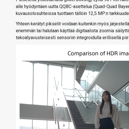
alle hyödyntäen uutta QQBC-asettelua (Quad-Quad Bayer
kuvausolosuhteissa tuottaen tällöin 12,5 MP:n tarkkuude
Yhteen kerätyt pikselit voidaan kuitenkin myös järjestel
enemmän tai halutaan käyttää digitaalista zoomia säilytt
tekoälyavusteisesti sensoriin integroidulla erillisellä pi