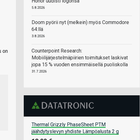
Honor uudisti logonsa
5.8.2026
Doom pyörii nyt (melkein) myös Commodore
64:llä
3.8.2026
Counterpoint Research:
s on
Mobiilijärjestelmäpiirien toimitukset laskivat
jopa 15 % vuoden ensimmäisellä puoliskolla
31.7.2026
Thermal Grizzly PhaseSheet PTM
jäähdytyslevyn yhdiste Lämpöalusta 2 g