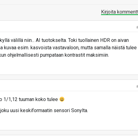
Kirjoita komment
llä välillä niin... AI tuotokselta. Toki tuollainen HDR on aivan
aa kuvaa esim. kasvoista vastavaloon, mutta samalla näistä tulee
kun ohjelmallisesti pumpataan kontrastit maksimiin.
tuo 1/1,12 tuuman koko tulee
e joku uusi keskiformaatin sensori Sonylta.