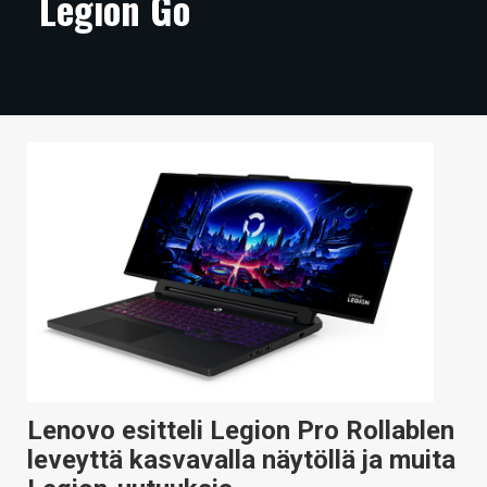
Legion Go
ARTIKKELIT
VIDEOT
TECHBBS
TIETOA
HINTA.FI
KAUPPA
VAIHDA TEEMA
HAKU
Lenovo esitteli Legion Pro Rollablen
leveyttä kasvavalla näytöllä ja muita