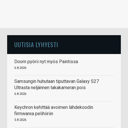
UUTISIA LYHYESTI
Doom pyörii nyt myös Paintissa
6.8.2026
Samsungin huhutaan tiputtavan Galaxy S27
Ultrasta neljännen takakameran pois
6.8.2026
Keychron kehittää avoimen lähdekoodin
firmwarea pelihiiriin
5.8.2026