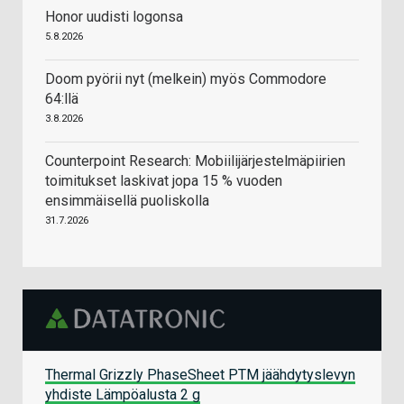
Honor uudisti logonsa
5.8.2026
Doom pyörii nyt (melkein) myös Commodore
64:llä
3.8.2026
Counterpoint Research: Mobiilijärjestelmäpiirien
toimitukset laskivat jopa 15 % vuoden
ensimmäisellä puoliskolla
31.7.2026
Thermal Grizzly PhaseSheet PTM jäähdytyslevyn
yhdiste Lämpöalusta 2 g