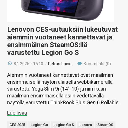
Lenovon CES-uutuuksiin lukeutuvat
aiemmin vuotaneet kannettavat ja
ensimmäinen SteamOS:llä
varustettu Legion Go S
8.1.2025 - 15:10
/
Petrus Laine
Kommentit (0)
Aiemmin vuotaneet kannettavat ovat maailman
ensimmäisellä näytön alaisella webbikameralla
varustettu Yoga Slim 9i (14″, 10) ja niin ikään
maailman ensimmäisellä esiin vedettävällä
näytöllä varustettu ThinkBook Plus Gen 6 Rollable.
Lue lisää
CES 2025
Legion Go
Legion Go S
Lenovo
SteamOS