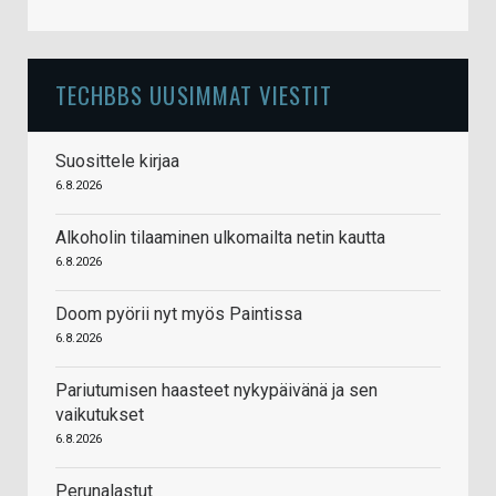
TECHBBS UUSIMMAT VIESTIT
Suosittele kirjaa
6.8.2026
Alkoholin tilaaminen ulkomailta netin kautta
6.8.2026
Doom pyörii nyt myös Paintissa
6.8.2026
Pariutumisen haasteet nykypäivänä ja sen
vaikutukset
6.8.2026
Perunalastut