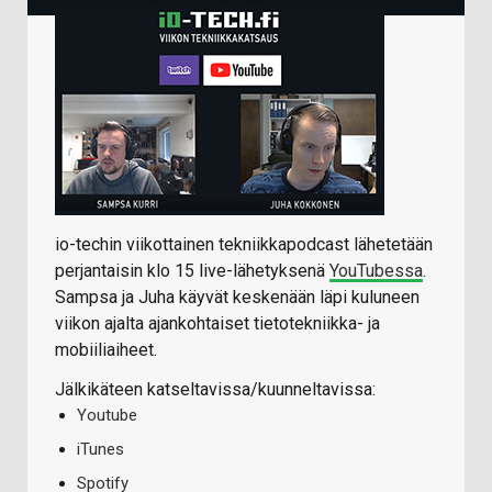
io-techin viikottainen tekniikkapodcast lähetetään
perjantaisin klo 15 live-lähetyksenä
YouTubessa
.
Sampsa ja Juha käyvät keskenään läpi kuluneen
viikon ajalta ajankohtaiset tietotekniikka- ja
mobiiliaiheet.
Jälkikäteen katseltavissa/kuunneltavissa:
Youtube
iTunes
Spotify