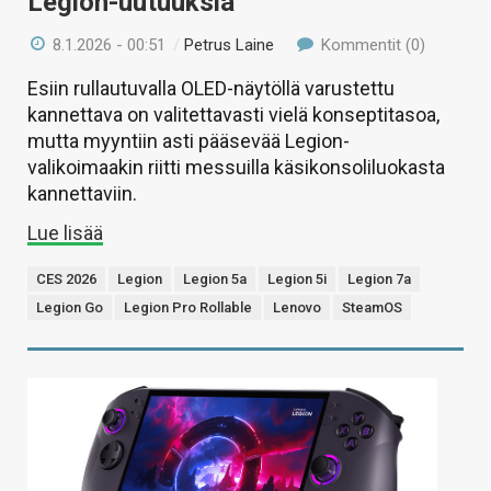
Legion-uutuuksia
8.1.2026 - 00:51
/
Petrus Laine
Kommentit (0)
Esiin rullautuvalla OLED-näytöllä varustettu
kannettava on valitettavasti vielä konseptitasoa,
mutta myyntiin asti pääsevää Legion-
valikoimaakin riitti messuilla käsikonsoliluokasta
kannettaviin.
Lue lisää
CES 2026
Legion
Legion 5a
Legion 5i
Legion 7a
Legion Go
Legion Pro Rollable
Lenovo
SteamOS