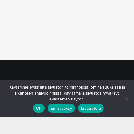
© S&J Media Oy
Käytämme evästeitä sivuston toiminnoissa, ominaisuuksissa ja
liikenteen analysoinnissa. Käyttämällä sivustoa hyväksyt
evästeiden käytön.
Ok
En hyväksy
Lisätietoja
;