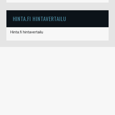
HINTA.FI HINTAVERTAILU
Hinta.fi hintavertailu