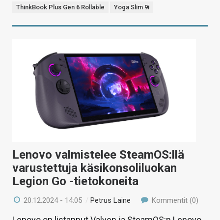
ThinkBook Plus Gen 6 Rollable
Yoga Slim 9i
Lenovo valmistelee SteamOS:llä
varustettuja käsikonsoliluokan
Legion Go -tietokoneita
20.12.2024 - 14:05
/
Petrus Laine
Kommentit (0)
Lenovo on listannut Valven ja SteamOS:n Lenovo