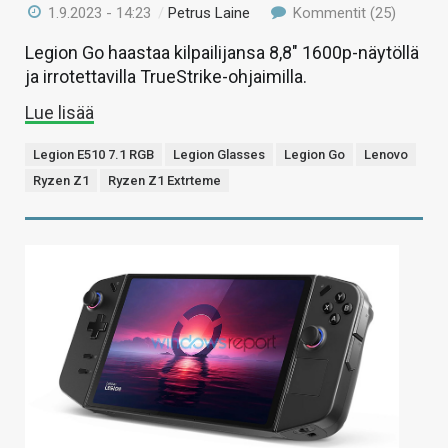
1.9.2023 - 14:23
/
Petrus Laine
Kommentit (25)
Legion Go haastaa kilpailijansa 8,8″ 1600p-näytöllä
ja irrotettavilla TrueStrike-ohjaimilla.
Lue lisää
Legion E510 7.1 RGB
Legion Glasses
Legion Go
Lenovo
Ryzen Z1
Ryzen Z1 Extrteme