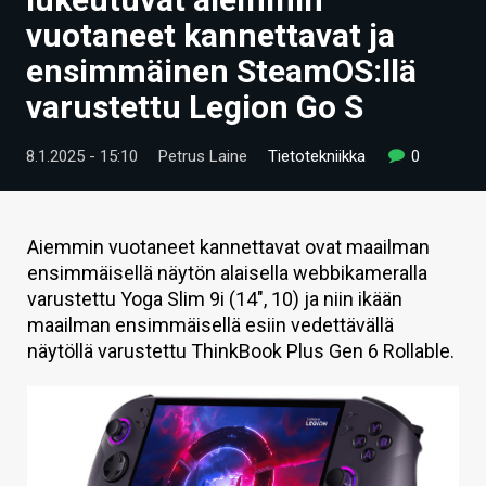
ARTIKKELIT
vuotaneet kannettavat ja
ensimmäinen SteamOS:llä
VIDEOT
varustettu Legion Go S
TECHBBS
8.1.2025 - 15:10
Petrus Laine
Tietotekniikka
0
TIETOA
HINTA.FI
Aiemmin vuotaneet kannettavat ovat maailman
KAUPPA
ensimmäisellä näytön alaisella webbikameralla
varustettu Yoga Slim 9i (14", 10) ja niin ikään
VAIHDA TEEMA
maailman ensimmäisellä esiin vedettävällä
näytöllä varustettu ThinkBook Plus Gen 6 Rollable.
HAKU