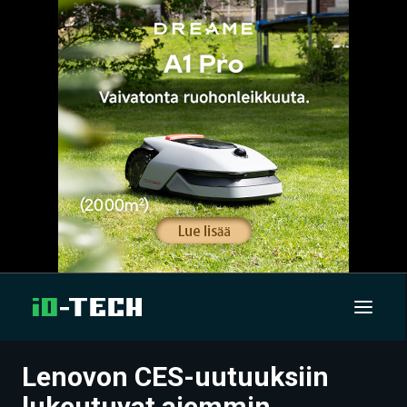
Lenovon CES-uutuuksiin
UUTISET
lukeutuvat aiemmin