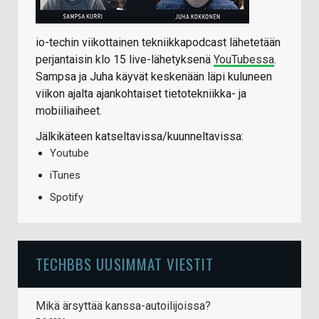
io-techin viikottainen tekniikkapodcast lähetetään
perjantaisin klo 15 live-lähetyksenä
YouTubessa
.
Sampsa ja Juha käyvät keskenään läpi kuluneen
viikon ajalta ajankohtaiset tietotekniikka- ja
mobiiliaiheet.
Jälkikäteen katseltavissa/kuunneltavissa:
Youtube
iTunes
Spotify
TECHBBS UUSIMMAT VIESTIT
Mikä ärsyttää kanssa-autoilijoissa?