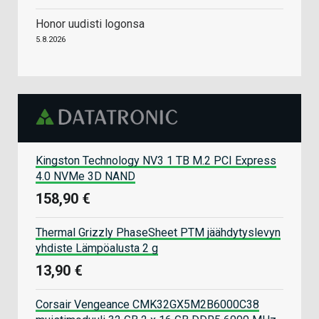
Honor uudisti logonsa
5.8.2026
Kingston Technology NV3 1 TB M.2 PCI Express
4.0 NVMe 3D NAND
158,90 €
Thermal Grizzly PhaseSheet PTM jäähdytyslevyn
yhdiste Lämpöalusta 2 g
13,90 €
Corsair Vengeance CMK32GX5M2B6000C38