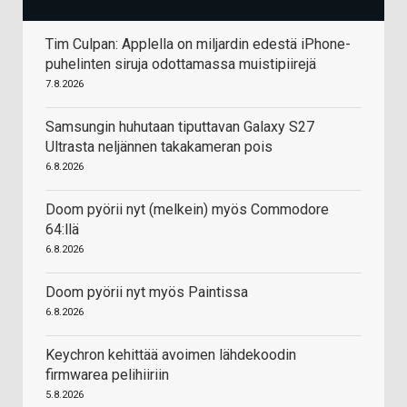
Tim Culpan: Applella on miljardin edestä iPhone-
puhelinten siruja odottamassa muistipiirejä
7.8.2026
Samsungin huhutaan tiputtavan Galaxy S27
Ultrasta neljännen takakameran pois
6.8.2026
Doom pyörii nyt (melkein) myös Commodore
64:llä
6.8.2026
Doom pyörii nyt myös Paintissa
6.8.2026
Keychron kehittää avoimen lähdekoodin
firmwarea pelihiiriin
5.8.2026