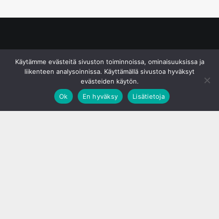
© S&J Media Oy
Käytämme evästeitä sivuston toiminnoissa, ominaisuuksissa ja
liikenteen analysoinnissa. Käyttämällä sivustoa hyväksyt
evästeiden käytön.
Ok
En hyväksy
Lisätietoja
;