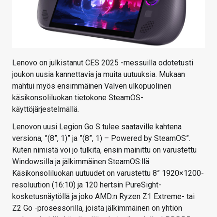
Lenovo on julkistanut CES 2025 -messuilla odotetusti
joukon uusia kannettavia ja muita uutuuksia. Mukaan
mahtui myös ensimmäinen Valven ulkopuolinen
käsikonsoliluokan tietokone SteamOS-
käyttöjärjestelmällä.
Lenovon uusi Legion Go S tulee saataville kahtena
versiona, ”(8”, 1)” ja ”(8”, 1) – Powered by SteamOS”.
Kuten nimistä voi jo tulkita, ensin mainittu on varustettu
Windowsilla ja jälkimmäinen SteamOS:llä.
Käsikonsoliluokan uutuudet on varustettu 8” 1920×1200-
resoluution (16:10) ja 120 hertsin PureSight-
kosketusnäytöllä ja joko AMD:n Ryzen Z1 Extreme- tai
Z2 Go -prosessorilla, joista jälkimmäinen on yhtiön