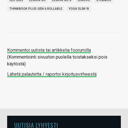
CES 2025
LEGION GO
LEGION GO S
LENOVO
STEAMOS
THINKBOOK PLUS GEN 6 ROLLABLE
YOGA SLIM 9I
Kommentoi uutista tai artikkelia foorumilla
(Kommentointi sivuston puolella toistakseksi pois
käytöstä)
Lähetä palautetta / raportoi kirjoitusvirheestä
UUTISIA LYHYESTI