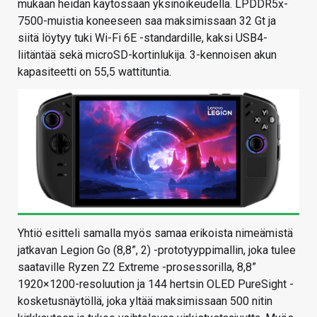
mukaan heidän käytössään yksinoikeudella. LPDDR5x-
7500-muistia koneeseen saa maksimissaan 32 Gt ja
siitä löytyy tuki Wi-Fi 6E -standardille, kaksi USB4-
liitäntää sekä microSD-kortinlukija. 3-kennoisen akun
kapasiteetti on 55,5 wattituntia.
Yhtiö esitteli samalla myös samaa erikoista nimeämistä
jatkavan Legion Go (8,8”, 2) -prototyyppimallin, joka tulee
saataville Ryzen Z2 Extreme -prosessorilla, 8,8”
1920×1200-resoluution ja 144 hertsin OLED PureSight -
kosketusnäytöllä, joka yltää maksimissaan 500 nitin