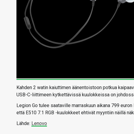
Kahden 2 watin kaiuttimen äänentoistoon potkua kaipaavi
USB-C-liittimeen kytkettävissä kuulokkeissa on johdossa 
Legion Go tulee saataville marraskuun aikana 799 euron 
että E510 7.1 RGB -kuulokkeet ehtivät myyntiin näillä nä
Lähde:
Lenovo