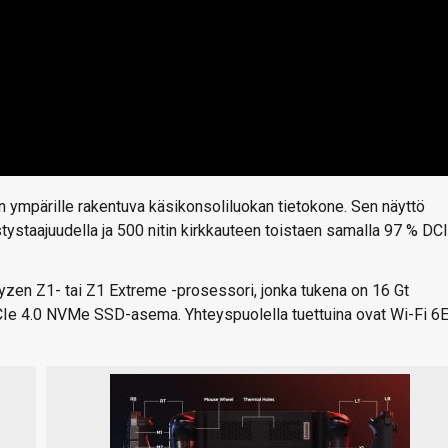
ympärille rakentuva käsikonsoliluokan tietokone. Sen näyttö
tystaajuudella ja 500 nitin kirkkauteen toistaen samalla 97 % DCI
zen Z1- tai Z1 Extreme -prosessori, jonka tukena on 16 Gt
CIe 4.0 NVMe SSD-asema. Yhteyspuolella tuettuina ovat Wi-Fi 6E