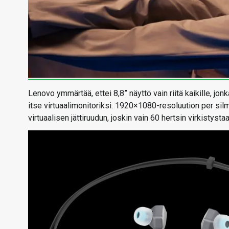
Lenovo ymmärtää, ettei 8,8” näyttö vain riitä kaikille, jo
itse virtuaalimonitoriksi. 1920×1080-resoluution per silmä
virtuaalisen jättiruudun, joskin vain 60 hertsin virkistyst