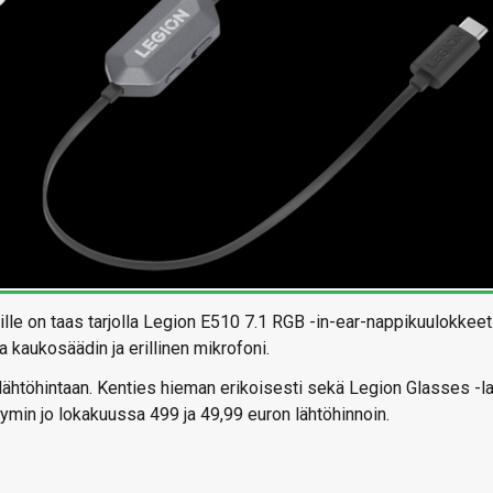
lle on taas tarjolla Legion E510 7.1 RGB -in-ear-nappikuulokkeet
kaukosäädin ja erillinen mikrofoni.
lähtöhintaan. Kenties hieman erikoisesti sekä Legion Glasses -la
kymin jo lokakuussa 499 ja 49,99 euron lähtöhinnoin.