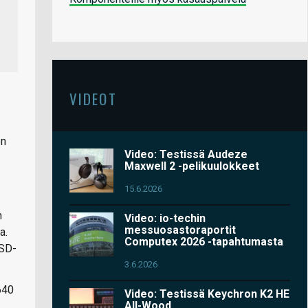
VIDEOT
on
Video: Testissä Audeze
Maxwell 2 -pelikuulokkeet
15.6.2026
n
Video: io-techin
messuosastoraportit
a.
Computex 2026 -tapahtumasta
oSD-
3.6.2026
640
Video: Testissä Keychron K2 HE
All-Wood