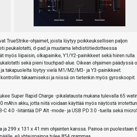
vat TrueStrike-ohjaimet, joista löytyy poikkeuksellisen paljon
eti peukalotatti, d-pad ja muutama lehdistötiedotteessa
myös liipaisin, olkapainike, Y1/Y2-painikkeet sekä hiiren rulla.
eukalotatti sekä pieni touchpad-alue. Oikean ohjaimen päädyssä 
ta ja takapuolelta löytyy vielä M1/M2/M3- ja Y3-painikkeet.
kontrollin takaamiseksi ja niissä on tietenkin myös gyroskoopit.
 tukee Super Rapid Charge -pikalatausta mukana tulevalla 65 wati
 mAh:n akku, jotta niitä voidaan käyttää myös näytöstä irrotettun
SB-C 4.0 -liitäntää DP Alt -mode- ja USB PD 3.0 -tuella sekä micr
a ja 299 x 131 x 41 mm ohjainten kanssa. Painoa on puolestaan 
äälle, eli yhteispainoa tulee 854 grammaa.