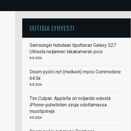
UUTISIA LYHYESTI
Samsungin huhutaan tiputtavan Galaxy S27
Ultrasta neljännen takakameran pois
8.8.2026
Doom pyörii nyt (melkein) myös Commodore
64:llä
8.8.2026
Tim Culpan: Applella on miljardin edestä
iPhone-puhelinten siruja odottamassa
muistipiirejä
8.8.2026