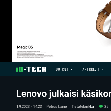
UUTISET
ARTIKKELIT
Lenovo julkaisi käsiko
1.9.2023 - 14:23
Petrus Laine
Tietotekniikka
25