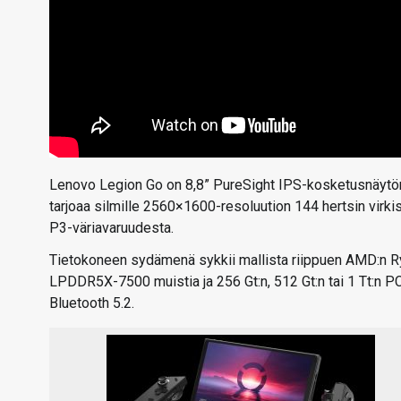
Lenovo Legion Go on 8,8” PureSight IPS-kosketusnäytön 
tarjoaa silmille 2560×1600-resoluution 144 hertsin virkis
P3-väriavaruudesta.
Tietokoneen sydämenä sykkii mallista riippuen AMD:n Ry
LPDDR5X-7500 muistia ja 256 Gt:n, 512 Gt:n tai 1 Tt:n P
Bluetooth 5.2.