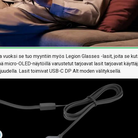
nka vuoksi se tuo myyntiin myös Legion Glasses -lasit, joita se ku
 micro-OLED-näytöillä varustetut tarjoavat lasit tarjoavat käyttäj
aajuudella. Lasit toimivat USB-C DP Alt moden välityksellä.