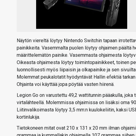
Näytön viereltä löytyy Nintendo Switchin tapaan irrotetta
painikkeita. Vasemmalta puolen löytyy ohjaimen päältä h
määrittelemätön painike. Vasemmasta ohjaimesta löytyvät 
Oikeasta ohjaimesta löytyy toimintopainikkeet, toinen p
luonnollisesti myös liipaisin ja olkapainike ja sen sivuil
Molemmat peukalotatit hyödyntävät Hallin efektiä tarkan 
Ohjainta voi käyttää jopa pöytää vasten hiirenä.
Legion Go on varustettu 49,2 wattitunnin pääakulla, joka
virtalähteellä. Molemmissa ohjaimissa on lisäksi oma 900
Liitinvalikoimasta löytyy 3,5 mm:n kuulokeliitin, kaksi U
kortinlukija.
Tietokoneen mitat ovat 210 x 131 x 20 mm ilman ohjaimi
grammaa ja kummallakin ohjaimella 107 grammaa siihen p