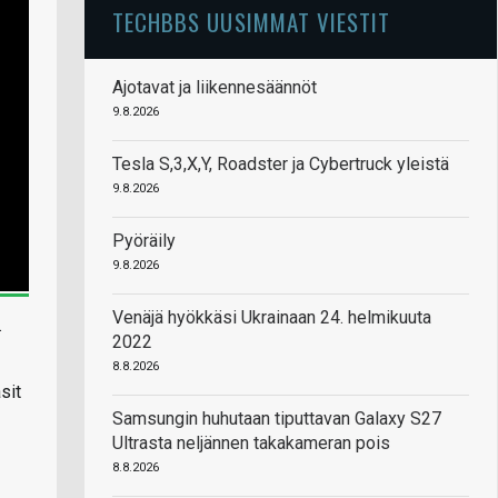
TECHBBS UUSIMMAT VIESTIT
Ajotavat ja liikennesäännöt
9.8.2026
Tesla S,3,X,Y, Roadster ja Cybertruck yleistä
9.8.2026
Pyöräily
9.8.2026
Venäjä hyökkäsi Ukrainaan 24. helmikuuta
.
2022
8.8.2026
sit
Samsungin huhutaan tiputtavan Galaxy S27
Ultrasta neljännen takakameran pois
8.8.2026