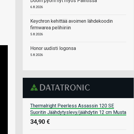
Doom pyörii nyt myös Paintissa
6.8.2026
Keychron kehittää avoimen lähdekoodin
firmwarea pelihiiriin
5.8.2026
Honor uudisti logonsa
5.8.2026
Thermalright Peerless Assassin 120 SE
Suoritin Jäähdytyslevy/jäähdytin 12 cm Musta
34,90 €