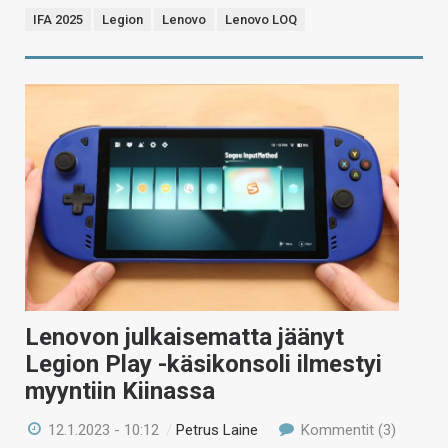
IFA 2025
Legion
Lenovo
Lenovo LOQ
Lenovon julkaisematta jäänyt
Legion Play -käsikonsoli ilmestyi
myyntiin Kiinassa
12.1.2023 - 10:12
/
Petrus Laine
Kommentit (3)