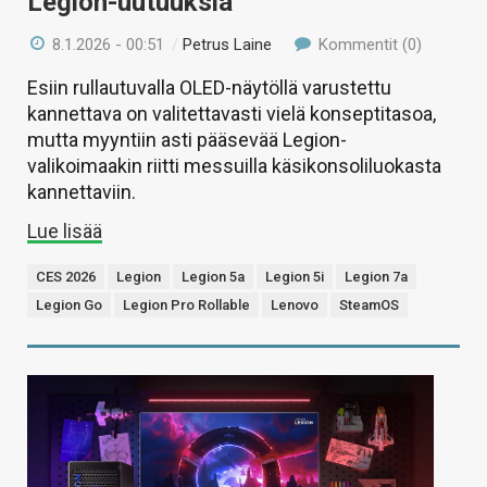
Legion-uutuuksia
8.1.2026 - 00:51
/
Petrus Laine
Kommentit (0)
Esiin rullautuvalla OLED-näytöllä varustettu
kannettava on valitettavasti vielä konseptitasoa,
mutta myyntiin asti pääsevää Legion-
valikoimaakin riitti messuilla käsikonsoliluokasta
kannettaviin.
Lue lisää
CES 2026
Legion
Legion 5a
Legion 5i
Legion 7a
Legion Go
Legion Pro Rollable
Lenovo
SteamOS