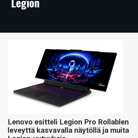
Legion
ARTIKKELIT
VIDEOT
TECHBBS
TIETOA
HINTA.FI
KAUPPA
VAIHDA TEEMA
HAKU
Lenovo esitteli Legion Pro Rollablen
leveyttä kasvavalla näytöllä ja muita