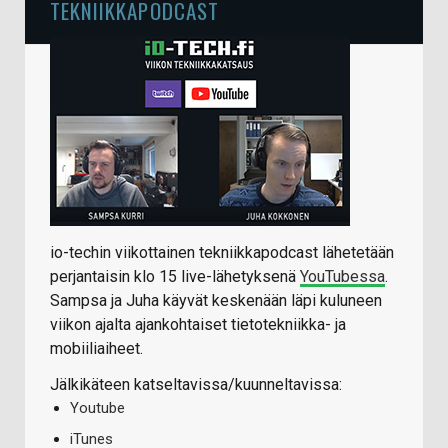
TEKNIIKKAPODCAST
io-techin viikottainen tekniikkapodcast lähetetään
perjantaisin klo 15 live-lähetyksenä
YouTubessa
.
Sampsa ja Juha käyvät keskenään läpi kuluneen
viikon ajalta ajankohtaiset tietotekniikka- ja
mobiiliaiheet.
Jälkikäteen katseltavissa/kuunneltavissa:
Youtube
iTunes