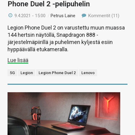
Phone Duel 2 -pelipuhelin
9.4.2021 - 15:00
/
Petrus Laine
Kommentit (11)
Legion Phone Duel 2 on varustettu muun muassa
144 hertsin näytöllä, Snapdragon 888 -
järjestelmäpiirillä ja puhelimen kyljestä esiin
hyppäävällä etukameralla.
Lue lisää
5G
Legion
Legion Phone Duel 2
Lenovo