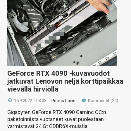
GeForce RTX 4090 -kuvavuodot
jatkuvat Lenovon neljä korttipaikkaa
vievällä hirviöllä
15.9.2022 - 08:08
/
Petrus Laine
Kommentit (24)
Gigabyten GeForce RTX 4090 Gaminc OC:n
paketoinnista vuotaneet kuvat puolestaan
varmistavat 24 Gt GDDR6X-muistia.