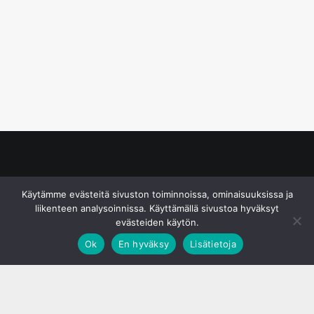
© S&J Media Oy
Käytämme evästeitä sivuston toiminnoissa, ominaisuuksissa ja
liikenteen analysoinnissa. Käyttämällä sivustoa hyväksyt
evästeiden käytön.
Ok
En hyväksy
Lisätietoja
;