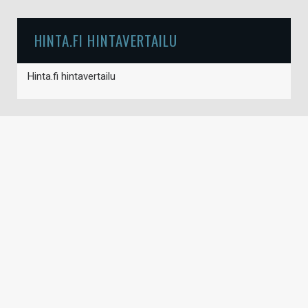
HINTA.FI HINTAVERTAILU
Hinta.fi hintavertailu