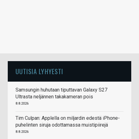
UUTISIA LYHYESTI
Samsungin huhutaan tiputtavan Galaxy S27
Ultrasta neljännen takakameran pois
8.8.2026
Tim Culpan: Applella on miljardin edestä iPhone-
puhelinten siruja odottamassa muistipiirejä
8.8.2026