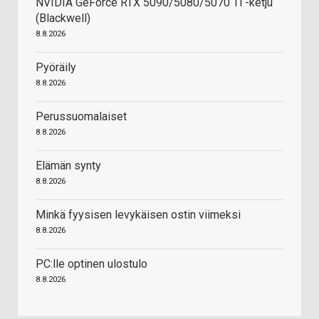
NVIDIA GeForce RTX 5090/5080/5070 Ti -ketju
(Blackwell)
8.8.2026
Pyöräily
8.8.2026
Perussuomalaiset
8.8.2026
Elämän synty
8.8.2026
Minkä fyysisen levykäisen ostin viimeksi
8.8.2026
PC:lle optinen ulostulo
8.8.2026