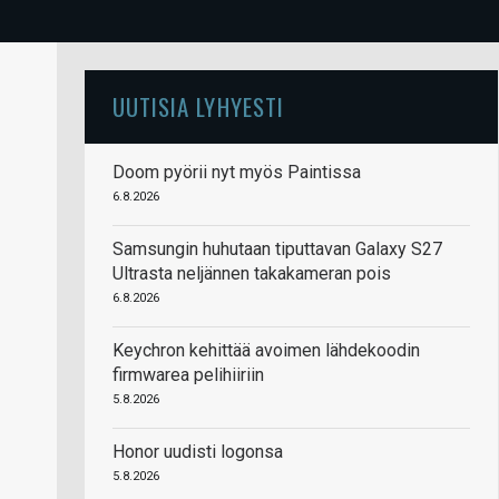
UUTISIA LYHYESTI
Doom pyörii nyt myös Paintissa
6.8.2026
Samsungin huhutaan tiputtavan Galaxy S27
Ultrasta neljännen takakameran pois
6.8.2026
Keychron kehittää avoimen lähdekoodin
firmwarea pelihiiriin
5.8.2026
Honor uudisti logonsa
5.8.2026