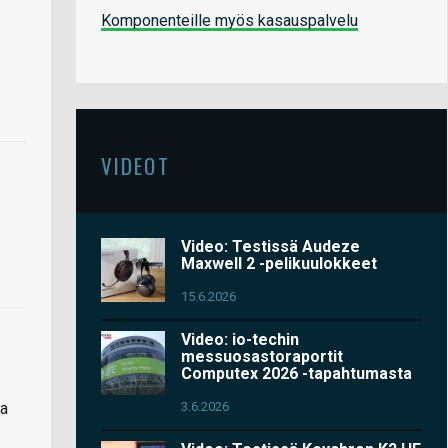
Komponenteille myös kasauspalvelu
VIDEOT
Video: Testissä Audeze
Maxwell 2 -pelikuulokkeet
15.6.2026
Video: io-techin
messuosastoraportit
Computex 2026 -tapahtumasta
3.6.2026
na