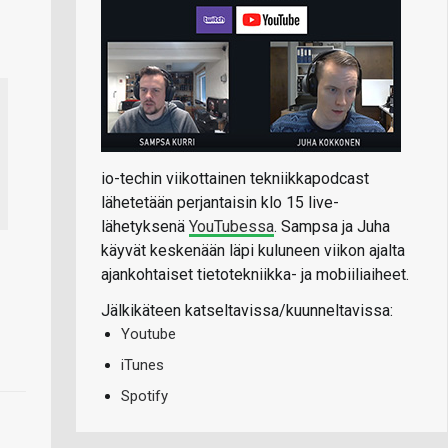
io-techin viikottainen tekniikkapodcast
lähetetään perjantaisin klo 15 live-
lähetyksenä
YouTubessa
. Sampsa ja Juha
käyvät keskenään läpi kuluneen viikon ajalta
ajankohtaiset tietotekniikka- ja mobiiliaiheet.
Jälkikäteen katseltavissa/kuunneltavissa:
Youtube
iTunes
Spotify