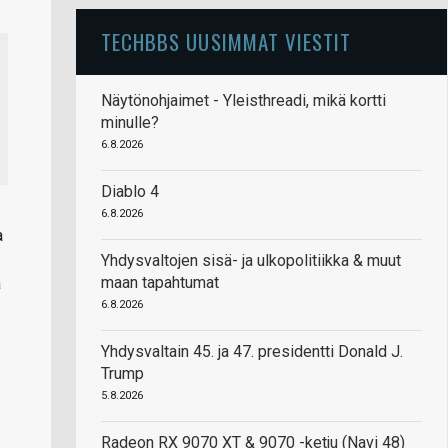
TECHBBS UUSIMMAT VIESTIT
Näytönohjaimet - Yleisthreadi, mikä kortti
minulle?
6.8.2026
Diablo 4
6.8.2026
a
Yhdysvaltojen sisä- ja ulkopolitiikka & muut
maan tapahtumat
a
6.8.2026
Yhdysvaltain 45. ja 47. presidentti Donald J.
Trump
5.8.2026
Radeon RX 9070 XT & 9070 -ketju (Navi 48)