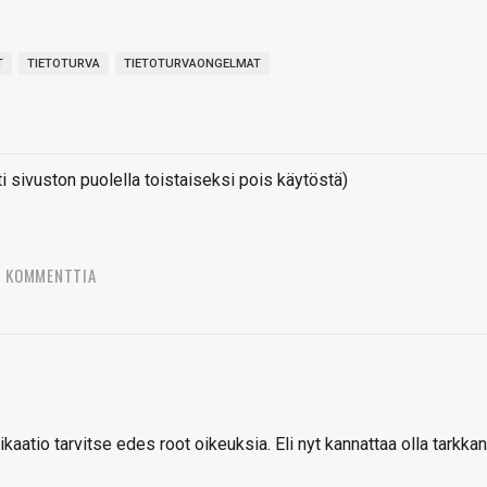
T
TIETOTURVA
TIETOTURVAONGELMAT
sivuston puolella toistaiseksi pois käytöstä)
8 KOMMENTTIA
aatio tarvitse edes root oikeuksia. Eli nyt kannattaa olla tarkka