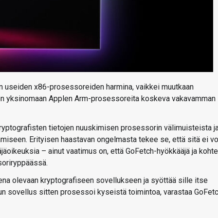
in useiden x86-prosessoreiden harmina, vaikkei muutkaan
ssa on yksinomaan Applen Arm-prosessoreita koskeva vakavamman
ptografisten tietojen nuuskimisen prosessorin välimuisteista j
iseen. Erityisen haastavan ongelmasta tekee se, että sitä ei v
äjäoikeuksia – ainut vaatimus on, että GoFetch-hyökkääjä ja koht
soriryppäässä.
a olevaan kryptografiseen sovellukseen ja syöttää sille itse
 Kun sovellus sitten prosessoi kyseistä toimintoa, varastaa GoFet