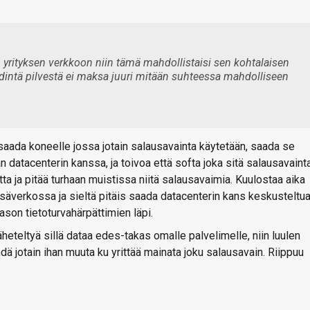
 yrityksen verkkoon niin tämä mahdollistaisi sen kohtalaisen
ydintä pilvestä ei maksa juuri mitään suhteessa mahdolliseen
n saada koneelle jossa jotain salausavainta käytetään, saada se
atacenterin kanssa, ja toivoa että softa joka sitä salausavaint
a ja pitää turhaan muistissa niitä salausavaimia. Kuulostaa aika
sisäverkossa ja sieltä pitäis saada datacenterin kans keskusteltu
son tietoturvahärpättimien läpi.
heteltyä sillä dataa edes-takas omalle palvelimelle, niin luulen
 jotain ihan muuta ku yrittää mainata joku salausavain. Riippuu