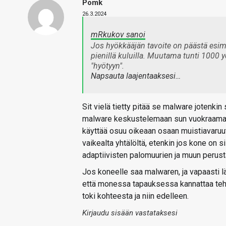
Pomk
26.3.2024
mRkukov sanoi
Jos hyökkääjän tavoite on päästä esim
pienillä kuluilla. Muutama tunti 1000 
"hyötyyn".
Napsauta laajentaaksesi…
Sit vielä tietty pitää se malware jotenki
malware keskustelemaan sun vuokraaman d
käyttää osuu oikeaan osaan muistiavaruutt
vaikealta yhtälöltä, etenkin jos kone on 
adaptiivisten palomuurien ja muun perusta
Jos koneelle saa malwaren, ja vapaasti lä
että monessa tapauksessa kannattaa tehdä
toki kohteesta ja niin edelleen.
Kirjaudu sisään vastataksesi