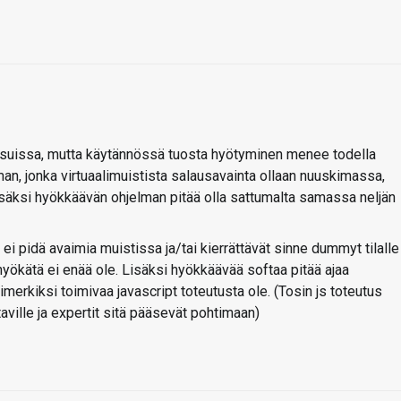
ossuissa, mutta käytännössä tuosta hyötyminen menee todella
man, jonka virtuaalimuistista salausavainta ollaan nuuskimassa,
Lisäksi hyökkäävän ohjelman pitää olla sattumalta samassa neljän
ei pidä avaimia muistissa ja/tai kierrättävät sinne dummyt tilalle
 hyökätä ei enää ole. Lisäksi hyökkäävää softaa pitää ajaa
simerkiksi toimivaa javascript toteutusta ole. (Tosin js toteutus
aville ja expertit sitä pääsevät pohtimaan)