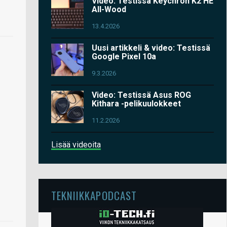
Video: Testissä Keychron K2 HE
All-Wood
13.4.2026
Uusi artikkeli & video: Testissä
Google Pixel 10a
9.3.2026
Video: Testissä Asus ROG
Kithara -pelikuulokkeet
11.2.2026
Lisää videoita
TEKNIIKKAPODCAST