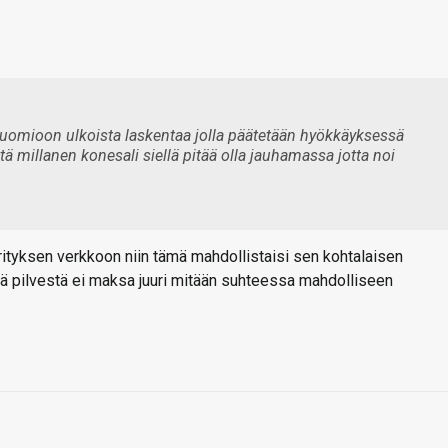
huomioon ulkoista laskentaa jolla päätetään hyökkäyksessä
että millanen konesali siellä pitää olla jauhamassa jotta noi
ityksen verkkoon niin tämä mahdollistaisi sen kohtalaisen
ntä pilvestä ei maksa juuri mitään suhteessa mahdolliseen