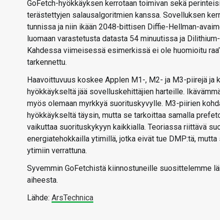
GoFetch-hyökkäyksen kerrotaan toimivan sekä perinteisi
terästettyjen salausalgoritmien kanssa. Sovelluksen k
tunnissa ja niin ikään 2048-bittisen Diffie-Hellman-ava
luomaan varastetusta datasta 54 minuutissa ja Dilithiu
Kahdessa viimeisessä esimerkissä ei ole huomioitu raa’a
tarkennettu.
Haavoittuvuus koskee Applen M1-, M2- ja M3-piirejä ja ku
hyökkäykseltä jää sovelluskehittäjien harteille. Ikävämm
myös olemaan myrkkyä suorituskyvylle. M3-piirien kohda
hyökkäykseltä täysin, mutta se tarkoittaa samalla pref
vaikuttaa suorituskykyyn kaikkialla. Teoriassa riittävä 
energiatehokkailla ytimillä, jotka eivät tue DMP:tä, mutta
ytimiin verrattuna.
Syvemmin GoFetchistä kiinnostuneille suosittelemme lä
aiheesta.
Lähde:
ArsTechnica