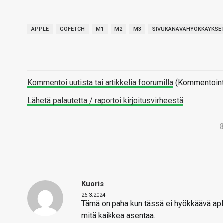
APPLE
GOFETCH
M1
M2
M3
SIVUKANAVAHYÖKKÄYKSE
Kommentoi uutista tai artikkelia foorumilla
(Kommentointi 
Lähetä palautetta / raportoi kirjoitusvirheestä
Kuoris
26.3.2024
Tämä on paha kun tässä ei hyökkäävä aplik
mitä kaikkea asentaa.