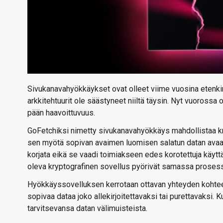
Sivukanavahyökkäykset ovat olleet viime vuosina etenk
arkkitehtuurit ole säästyneet niiltä täysin. Nyt vuoro
pään haavoittuvuus.
GoFetchiksi nimetty sivukanavahyökkäys mahdollistaa kry
sen myötä sopivan avaimen luomisen salatun datan avaam
korjata eikä se vaadi toimiakseen edes korotettuja käytt
oleva kryptografinen sovellus pyörivät samassa proses
Hyökkäyssovelluksen kerrotaan ottavan yhteyden kohteen
sopivaa dataa joko allekirjoitettavaksi tai purettavaksi.
tarvitsevansa datan välimuisteista.