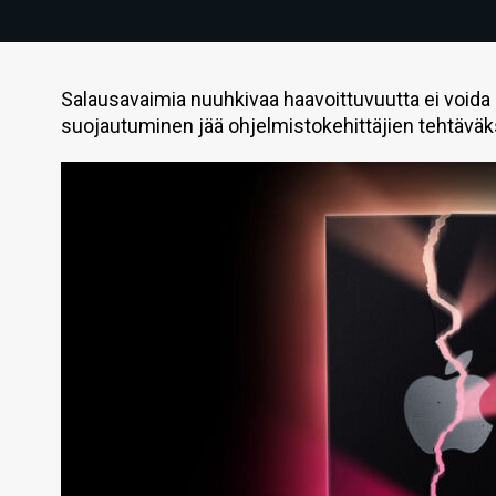
Salausavaimia nuuhkivaa haavoittuvuutta ei voida k
suojautuminen jää ohjelmistokehittäjien tehtäväk