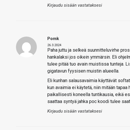
Kirjaudu sisään vastataksesi
Pomk
26.3.2024
Paha juttu ja selkeä suunnitteluvirhe pr
hankalaksi jos oikein ymmärsin. Eli ohjel
tulee pitää tuo avain muistissa tunteja. 
gigatavun fyysisen muistin alueella.
Eli kunhan salausavaimia käyttävät softat 
kun avaimia ei käytetä, niin mitään tapaa
paikallisesti koneella tuntikausia, eikä e
saattaa syntyä jahka poc koodi tulee saat
Kirjaudu sisään vastataksesi