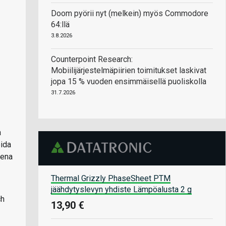
Doom pyörii nyt (melkein) myös Commodore
64:llä
3.8.2026
Counterpoint Research:
Mobiilijärjestelmäpiirien toimitukset laskivat
jopa 15 % vuoden ensimmäisellä puoliskolla
31.7.2026
a
oida
eena
Thermal Grizzly PhaseSheet PTM
jäähdytyslevyn yhdiste Lämpöalusta 2 g
ch
13,90 €