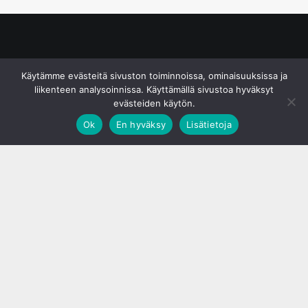
© S&J Media Oy
Käytämme evästeitä sivuston toiminnoissa, ominaisuuksissa ja
liikenteen analysoinnissa. Käyttämällä sivustoa hyväksyt
evästeiden käytön.
Ok
En hyväksy
Lisätietoja
;