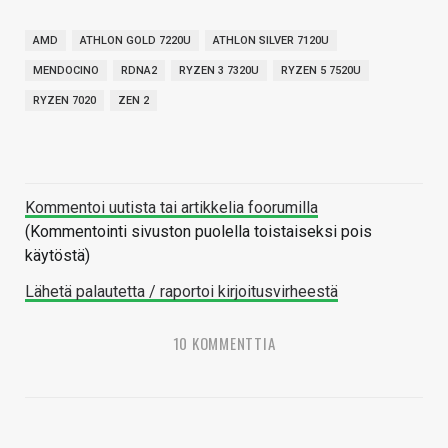
AMD
ATHLON GOLD 7220U
ATHLON SILVER 7120U
MENDOCINO
RDNA2
RYZEN 3 7320U
RYZEN 5 7520U
RYZEN 7020
ZEN 2
Kommentoi uutista tai artikkelia foorumilla
(Kommentointi sivuston puolella toistaiseksi pois
käytöstä)
Lähetä palautetta / raportoi kirjoitusvirheestä
10 KOMMENTTIA