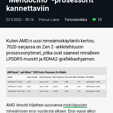
ARTIKKELIT
kannettaviin
VIDEOT
23.9.2022 - 00:16
Petrus Laine
Tietotekniikka
10
TECHBBS
TIETOA
Kuten AMD:n uusi nimeämiskäytäntö kertoo,
7020-sarjassa on Zen 2 -arkkitehtuurin
HINTA.FI
prosessoriytimet, jotka ovat saaneet rinnalleen
LPDDR5-muistit ja RDNA2-grafiikkaohjaimen.
KAUPPA
VAIHDA TEEMA
HAKU
AMD ilmoitti hiljattain uusivansa
mobiilipuolen
nimeämisen ensi vuodesta alkaen
. Ensi vuosi alkoi