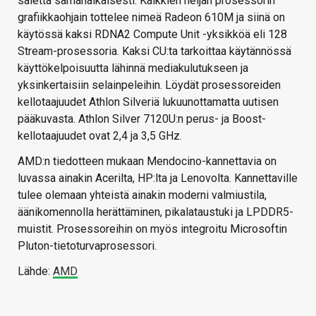
säiettä samanaikaisesti. Kaikkien neljän prosessorin
grafiikkaohjain tottelee nimeä Radeon 610M ja siinä on
käytössä kaksi RDNA2 Compute Unit -yksikköä eli 128
Stream-prosessoria. Kaksi CU:ta tarkoittaa käytännössä
käyttökelpoisuutta lähinnä mediakulutukseen ja
yksinkertaisiin selainpeleihin. Löydät prosessoreiden
kellotaajuudet Athlon Silveriä lukuunottamatta uutisen
pääkuvasta. Athlon Silver 7120U:n perus- ja Boost-
kellotaajuudet ovat 2,4 ja 3,5 GHz.
AMD:n tiedotteen mukaan Mendocino-kannettavia on
luvassa ainakin Acerilta, HP:lta ja Lenovolta. Kannettaville
tulee olemaan yhteistä ainakin moderni valmiustila,
äänikomennolla herättäminen, pikalataustuki ja LPDDR5-
muistit. Prosessoreihin on myös integroitu Microsoftin
Pluton-tietoturvaprosessori.
Lähde:
AMD