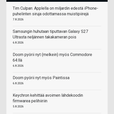
Tim Culpan: Applella on miljardin edestä iPhone-
puhelinten siruja odottamassa muistipiirejä
7.8.2026
Samsungin huhutaan tiputtavan Galaxy S27
Ultrasta neljännen takakameran pois
6.8.2026
Doom pyörii nyt (melkein) myös Commodore
64:llä
6.8.2026
Doom pyörii nyt myös Paintissa
6.8.2026
Keychron kehittää avoimen lähdekoodin
firmwarea pelihiiriin
5.8.2026