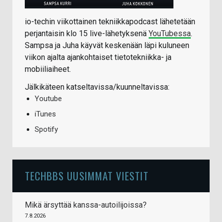
io-techin viikottainen tekniikkapodcast lähetetään
perjantaisin klo 15 live-lähetyksenä
YouTubessa
.
Sampsa ja Juha käyvät keskenään läpi kuluneen
viikon ajalta ajankohtaiset tietotekniikka- ja
mobiiliaiheet.
Jälkikäteen katseltavissa/kuunneltavissa:
Youtube
iTunes
Spotify
TECHBBS UUSIMMAT VIESTIT
Mikä ärsyttää kanssa-autoilijoissa?
7.8.2026