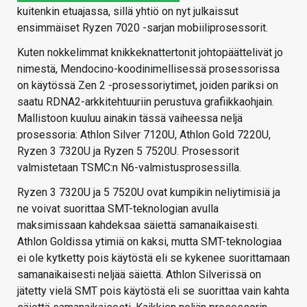
kuitenkin etuajassa, sillä yhtiö on nyt julkaissut
ensimmäiset Ryzen 7020 -sarjan mobiiliprosessorit.
Kuten nokkelimmat knikkeknattertonit johtopäättelivät jo
nimestä, Mendocino-koodinimellisessä prosessorissa
on käytössä Zen 2 -prosessoriytimet, joiden pariksi on
saatu RDNA2-arkkitehtuuriin perustuva grafiikkaohjain.
Mallistoon kuuluu ainakin tässä vaiheessa neljä
prosessoria: Athlon Silver 7120U, Athlon Gold 7220U,
Ryzen 3 7320U ja Ryzen 5 7520U. Prosessorit
valmistetaan TSMC:n N6-valmistusprosessilla.
Ryzen 3 7320U ja 5 7520U ovat kumpikin neliytimisiä ja
ne voivat suorittaa SMT-teknologian avulla
maksimissaan kahdeksaa säiettä samanaikaisesti.
Athlon Goldissa ytimiä on kaksi, mutta SMT-teknologiaa
ei ole kytketty pois käytöstä eli se kykenee suorittamaan
samanaikaisesti neljää säiettä. Athlon Silverissä on
jätetty vielä SMT pois käytöstä eli se suorittaa vain kahta