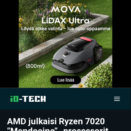
AMD julkaisi Ryzen 7020
UUTISET
”Mendocino” -prosessorit