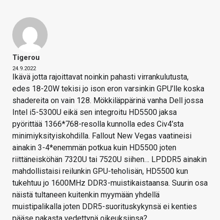
Tigerou
24.9.2022
Ikävä jotta rajoittavat noinkin pahasti virrankulutusta,
edes 18-20W tekisi jo ison eron varsinkin GPU’lle koska
shadereita on vain 128. Mökkiläppärinä vanha Dell jossa
Intel i5-5300U eikä sen integroitu HD5500 jaksa
pyörittää 1366*768-resolla kunnolla edes Civ4’sta
minimiyksityiskohdilla. Fallout New Vegas vaatineisi
ainakin 3-4*enemmän potkua kuin HD5500 joten
riittäneisköhän 7320U tai 7520U siihen… LPDDR5 ainakin
mahdollistaisi reilunkin GPU-teholisän, HD5500 kun
tukehtuu jo 1600MHz DDR3-muistikaistaansa. Suurin osa
näistä tultaneen kuitenkin myymään yhdellä
muistipalikalla joten DDR5-suorituskykynsä ei kenties
pääse pakasta vedettynä oikeuksiinsa?