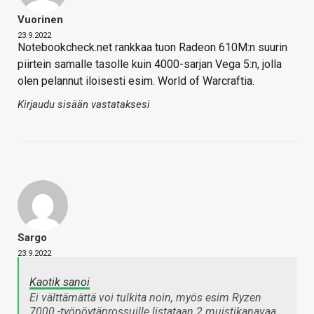
Vuorinen
23.9.2022
Notebookcheck.net rankkaa tuon Radeon 610M:n suurin
piirtein samalle tasolle kuin 4000-sarjan Vega 5:n, jolla
olen pelannut iloisesti esim. World of Warcraftia.
Kirjaudu sisään vastataksesi
Sargo
23.9.2022
Kaotik sanoi
Ei välttämättä voi tulkita noin, myös esim Ryzen
7000 -työpöytäprossuille listataan 2 muistikanavaa