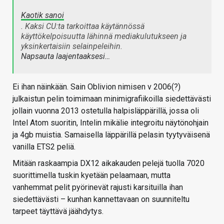
Kaotik sanoi
. Kaksi CU:ta tarkoittaa käytännössä
käyttökelpoisuutta lähinnä mediakulutukseen ja
yksinkertaisiin selainpeleihin.
Napsauta laajentaaksesi…
Ei ihan näinkään. Sain Oblivion nimisen v 2006(?)
julkaistun pelin toimimaan minimigrafiikoilla siedettävästi
jollain vuonna 2013 ostetulla halpisläppärillä, jossa oli
Intel Atom suoritin, Intelin mikälie integroitu näytönohjain
ja 4gb muistia. Samaisella läppärillä pelasin tyytyväisenä
vanilla ETS2 peliä.
Mitään raskaampia DX12 aikakauden pelejä tuolla 7020
suorittimella tuskin kyetään pelaamaan, mutta
vanhemmat pelit pyörinevät rajusti karsituilla ihan
siedettävästi – kunhan kannettavaan on suunniteltu
tarpeet täyttävä jäähdytys.