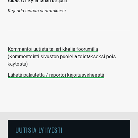
Aikas OT kyllä tähän ketjuun…
Kirjaudu sisään vastataksesi
Kommentoi uutista tai artikkelia foorumilla
(Kommentointi sivuston puolella toistakseksi pois
käytöstä)
Lähetä palautetta / raportoi kirjoitusvirheestä
UUTISIA LYHYESTI