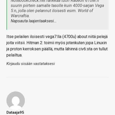
Notebookcheck.net rankkaa tuon Radeon 610M:n
suurin piirtein samalle tasolle kuin 4000-sarjan Vega
5:n, jolla olen pelannut iloisesti esim. World of
Warcraftia.
Napsauta laajentaaksesi…
Itse pelailen iloisesti vega7:lla (4700u) about niitä pelejä
joita viitsii. Hitman 2: toimii myös jotenkuten jopa Linuxin
ja proton kerroksen päällä, mutta lähinnä civ6:sta on tullut
pelailtua.
Kirjaudu sisään vastataksesi
Dataaja95