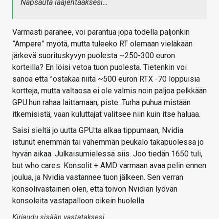
Napsauta laajentaaksesi…
Varmasti paranee, voi parantua jopa todella paljonkin
”Ampere” myötä, mutta tuleeko RT olemaan vieläkään
järkevä suorituskyvyn puolesta ~250-300 euron
korteilla? En löisi vetoa tuon puolesta. Tietenkin voi
sanoa että ”ostakaa niitä ~500 euron RTX -70 loppuisia
kortteja, mutta valtaosa ei ole valmis noin paljoa pelkkään
GPU:hun rahaa laittamaan, piste. Turha puhua mistään
itkemisistä, vaan kuluttajat valitsee niin kuin itse haluaa.
Saisi sieltä jo uutta GPU:ta alkaa tippumaan, Nvidia
istunut enemmän tai vähemmän peukalo takapuolessa jo
hyvän aikaa. Julkaisumielessä siis. Joo tiedän 1650 tuli,
but who cares. Konsolit + AMD varmaan avaa pelin ennen
joulua, ja Nvidia vastannee tuon jälkeen. Sen verran
konsolivastainen olen, että toivon Nvidian lyövän
konsoleita vastapalloon oikein huolella.
Kirjaudu sisään vastataksesi