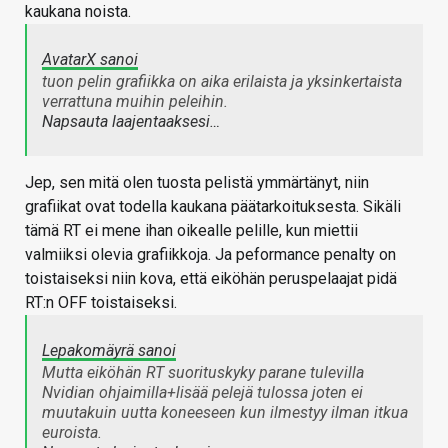
kaukana noista.
AvatarX sanoi
tuon pelin grafiikka on aika erilaista ja yksinkertaista
verrattuna muihin peleihin.
Napsauta laajentaaksesi…
Jep, sen mitä olen tuosta pelistä ymmärtänyt, niin
grafiikat ovat todella kaukana päätarkoituksesta. Sikäli
tämä RT ei mene ihan oikealle pelille, kun miettii
valmiiksi olevia grafiikkoja. Ja peformance penalty on
toistaiseksi niin kova, että eiköhän peruspelaajat pidä
RT:n OFF toistaiseksi.
Lepakomäyrä sanoi
Mutta eiköhän RT suorituskyky parane tulevilla
Nvidian ohjaimilla+lisää pelejä tulossa joten ei
muutakuin uutta koneeseen kun ilmestyy ilman itkua
euroista.