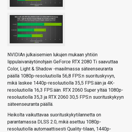
NVIDIAn julkaisemien lukujen mukaan yhtiön
lippulaivanäytönohjain GeForce RTX 2080 Ti saavuttaa
Color, Light & Shadow -maailmassa säteenseuranta
päällä 1080p-resoluutiolla 56,8 FPS:n suorituskyvyn,
mikä laskee 1440p-resoluutiolla 35,5 FPS:ään ja 4K-
resoluutiolla 16,3 FPS:ään. RTX 2060 Super yltää 1080p-
resoluutiolla 35,3 ja RTX 2060 30,5 FPS:n suorituskykyyn
säteenseuranta päällä.
Heikolta vaikuttavaa suorituskykytilannetta on
parantamassa DLSS 2.0, mikä asettuu 1080p-
resoluutiolla automaattisesti Quality-tilaan, 1440p-