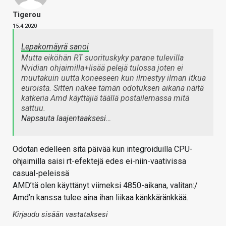
Tigerou
15.4.2020
Lepakomäyrä sanoi
Mutta eiköhän RT suorituskyky parane tulevilla
Nvidian ohjaimilla+lisää pelejä tulossa joten ei
muutakuin uutta koneeseen kun ilmestyy ilman itkua
euroista. Sitten näkee tämän odotuksen aikana näitä
katkeria Amd käyttäjiä täällä postailemassa mitä
sattuu.
Napsauta laajentaaksesi…
Odotan edelleen sitä päivää kun integroiduilla CPU-
ohjaimilla saisi rt-efektejä edes ei-niin-vaativissa
casual-peleissä
AMD’tä olen käyttänyt viimeksi 4850-aikana, valitan:/
Amd’n kanssa tulee aina ihan liikaa känkkäränkkää.
Kirjaudu sisään vastataksesi