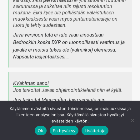
kanssa), siksi
performanssi
ei yllä satoihin ruutuihin
sekunnissa ja sukeltaa niin rajusti resoluution
mukana. Eikä kyse ole pelkästään valaistuksen
muokkauksesta vaan myös pintamateriaaleja on
luotu ja tehty uudestaan.
Java-versioon tätä ei tule vaan ainoastaan
Bedrockiin koska DXR on luonnollisesti vaatimus ja
javalle ei moista tukea ole (valmiiksi) olemassa.
Napsauta laajentaaksesi…
KVahlman sanoi
Jos tarkoitat Javaa ohjelmointikielenä niin ei kyllä.
Jos tarkoitat Minecraftin Java-versiota niin
ilmeisesti siinä on kyllä säikeistystä käytössä mutta
Käytämme evästeitä sivuston toiminnoissa, ominaisuuksissa ja
silti yksi "pääsäie" joka käytännössä määrää
liikenteen analysoinnissa. Käyttämällä sivustoa hyväksyt
evästeiden käytön.
performanssin
.
Napsauta laajentaaksesi…
Ok
En hyväksy
Lisätietoja