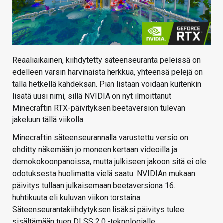
Reaaliaikainen, kiihdytetty säteenseuranta peleissä on
edelleen varsin harvinaista herkkua, yhteensä pelejä on
tällä hetkellä kahdeksan. Pian listaan voidaan kuitenkin
lisätä uusi nimi, sillä NVIDIA on nyt ilmoittanut
Minecraftin RTX-päivityksen beetaversion tulevan
jakeluun tällä viikolla.
Minecraftin säteenseurannalla varustettu versio on
ehditty näkemään jo moneen kertaan videoilla ja
demokokoonpanoissa, mutta julkiseen jakoon sitä ei ole
odotuksesta huolimatta vielä saatu. NVIDIAn mukaan
päivitys tullaan julkaisemaan beetaversiona 16.
huhtikuuta eli kuluvan viikon torstaina.
Säteenseurantakiihdytyksen lisäksi päivitys tulee
sisältämään tuen DLSS 2.0 -teknologialle.