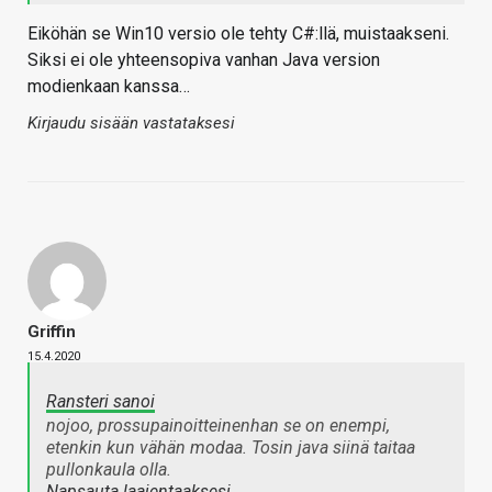
Eiköhän se Win10 versio ole tehty C#:llä, muistaakseni.
Siksi ei ole yhteensopiva vanhan Java version
modienkaan kanssa…
Kirjaudu sisään vastataksesi
Griffin
15.4.2020
Ransteri sanoi
nojoo, prossupainoitteinenhan se on enempi,
etenkin kun vähän modaa. Tosin java siinä taitaa
pullonkaula olla.
Napsauta laajentaaksesi…