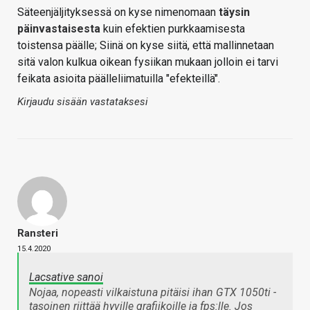
Säteenjäljityksessä on kyse nimenomaan
täysin
päinvastaisesta
kuin efektien purkkaamisesta
toistensa päälle; Siinä on kyse siitä, että mallinnetaan
sitä valon kulkua oikean fysiikan mukaan jolloin ei tarvi
feikata asioita päälleliimatuilla "efekteillä".
Kirjaudu sisään vastataksesi
Ransteri
15.4.2020
Lacsative sanoi
Nojaa, nopeasti vilkaistuna pitäisi ihan GTX 1050ti -
tasoinen riittää hyville grafiikoille ja fps:lle. Jos