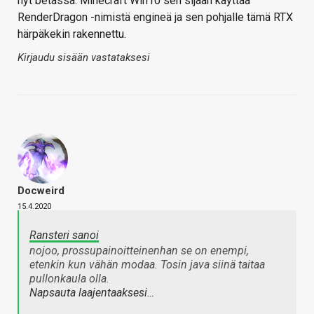
nyt betassa. Minecraft Win10 sen sijaan käyttää
RenderDragon -nimistä engineä ja sen pohjalle tämä RTX
härpäkekin rakennettu.
Kirjaudu sisään vastataksesi
Docweird
15.4.2020
Ransteri sanoi
nojoo, prossupainoitteinenhan se on enempi,
etenkin kun vähän modaa. Tosin java siinä taitaa
pullonkaula olla.
Napsauta laajentaaksesi…