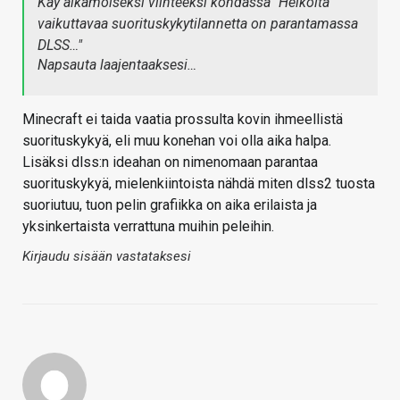
Käy aikamoiseksi viihteeksi kohdassa "Heikolta
vaikuttavaa suorituskykytilannetta on parantamassa
DLSS…"
Napsauta laajentaaksesi…
Minecraft ei taida vaatia prossulta kovin ihmeellistä
suorituskykyä, eli muu konehan voi olla aika halpa.
Lisäksi dlss:n ideahan on nimenomaan parantaa
suorituskykyä, mielenkiintoista nähdä miten dlss2 tuosta
suoriutuu, tuon pelin grafiikka on aika erilaista ja
yksinkertaista verrattuna muihin peleihin.
Kirjaudu sisään vastataksesi