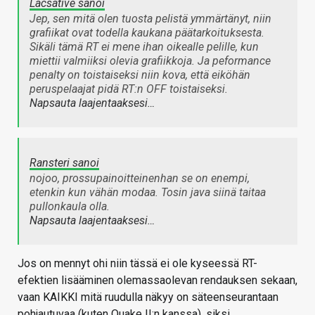
Lacsative sanoi
Jep, sen mitä olen tuosta pelistä ymmärtänyt, niin
grafiikat ovat todella kaukana päätarkoituksesta.
Sikäli tämä RT ei mene ihan oikealle pelille, kun
miettii valmiiksi olevia grafiikkoja. Ja peformance
penalty on toistaiseksi niin kova, että eiköhän
peruspelaajat pidä RT:n OFF toistaiseksi.
Napsauta laajentaaksesi…
Ransteri sanoi
nojoo, prossupainoitteinenhan se on enempi,
etenkin kun vähän modaa. Tosin java siinä taitaa
pullonkaula olla.
Napsauta laajentaaksesi…
Jos on mennyt ohi niin tässä ei ole kyseessä RT-
efektien lisääminen olemassaolevan rendauksen sekaan,
vaan KAIKKI mitä ruudulla näkyy on säteenseurantaan
pohjautuvaa (kuten Quake II:n kanssa), siksi