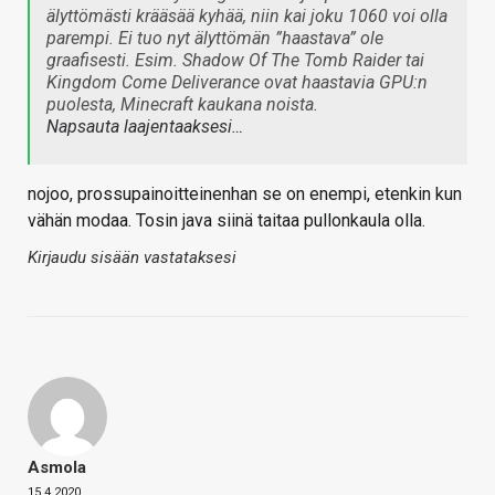
älyttömästi krääsää kyhää, niin kai joku 1060 voi olla
parempi. Ei tuo nyt älyttömän ”haastava” ole
graafisesti. Esim. Shadow Of The Tomb Raider tai
Kingdom Come Deliverance ovat haastavia GPU:n
puolesta, Minecraft kaukana noista.
Napsauta laajentaaksesi…
nojoo, prossupainoitteinenhan se on enempi, etenkin kun
vähän modaa. Tosin java siinä taitaa pullonkaula olla.
Kirjaudu sisään vastataksesi
Asmola
15.4.2020