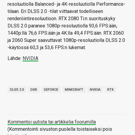
resoluutiolla Balanced- ja 4K-resoluutiolla Performance-
tilaan. Eri DLSS 2.0 -tilat viittaavat todelliseen
renderöintiresoluutioon. RTX 2080 Ti:n suorituskyky
DLSS 2.0 paranee 1080p-resoluutiolla 93,6 FPS:ään,
1440p:llä 76,6 FPS:ään ja 4K:lla 49,4 FPS:ään. RTX 2060
ja 2060 Super saavuttavat 1080p-resoluutiolla DLSS 2.0
-käytössä 60,3 ja 53,6 FPS:n lukemat.
Lähde:
NVIDIA
DLSS 2.0
DXR
GEFORCE
MINECRAFT
NVIDIA
RTX
Kommentoi uutista tai artikkelia foorumilla
(Kommentointi sivuston puolella toistaiseksi pois