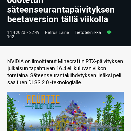
ARTIKKELIT
säteenseurantapäivityksen
beetaversion tällä viikolla
VIDEOT
TECHBBS
14.4.2020 - 22:49
Petrus Laine
Tietotekniikka
102
TIETOA
HINTA.FI
NVIDIA on ilmoittanut Minecraftin RTX-päivityksen
julkaisun tapahtuvan 16.4 eli kuluvan viikon
KAUPPA
torstaina. Säteenseurantakiihdytyksen lisäksi peli
VAIHDA TEEMA
saa tuen DLSS 2.0 -teknologialle.
HAKU