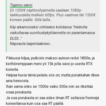
Tigerou sanoi
Eli 1200€ näytönohjaimella saadaan 1080p-
tarkkuudella melkein 60fps. Plus vaatinee liki 1500€
koneen päälle. Sillä lailla…
Käy aikamoiseksi viihteeksi kohdassa "Heikolta
vaikuttavaa suorituskykytilannetta on parantamassa
DLSS…"
Napsauta laajentaaksesi…
Pikkusia hiljua, putkisto maksoi autoon reilut 1800e, ja
keittiöremppaan meni yli 15k jolla saisi jo useita RTX
koneita.
Halpaa huvia tämä pelailu siis on, mutta porukkahan itkee
aina hinnoista.
Ihan sama onko se 1500e vaiko 300e niin se itkettää
osaa porukasta.
Ja osa porukasta ei saa edes ilman RT sellaisia freimejä
koneellansa kuin osa saa RT päällä.