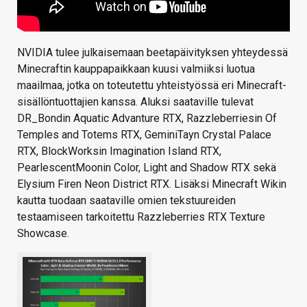
NVIDIA tulee julkaisemaan beetapäivityksen yhteydessä
Minecraftin kauppapaikkaan kuusi valmiiksi luotua
maailmaa, jotka on toteutettu yhteistyössä eri Minecraft-
sisällöntuottajien kanssa. Aluksi saataville tulevat
DR_Bondin Aquatic Advanture RTX, Razzleberriesin Of
Temples and Totems RTX, GeminiTayn Crystal Palace
RTX, BlockWorksin Imagination Island RTX,
PearlescentMoonin Color, Light and Shadow RTX sekä
Elysium Firen Neon District RTX. Lisäksi Minecraft Wikin
kautta tuodaan saataville omien tekstuureiden
testaamiseen tarkoitettu Razzleberries RTX Texture
Showcase.