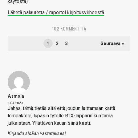
käytöstä)
Lähetä palautetta / raportoi kirjoitusvirheestä
102 KOMMENTTIA
1
2
3
Seuraava »
Asmola
14.4.2020
Jahas, tämä tietää sitä että joudun laittamaan kättä
lompakolle, lupasin tytölle RTX-läppärin kun tämä
julkaistaan. Yllättävän kauan siinä kesti.
Kirjaudu sisään vastataksesi