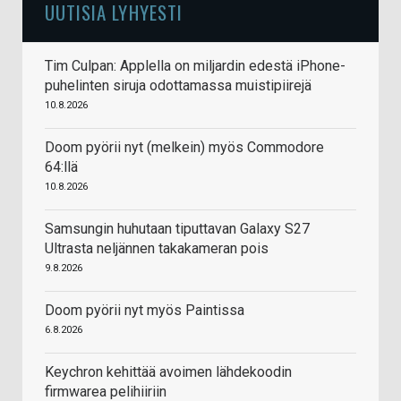
UUTISIA LYHYESTI
Tim Culpan: Applella on miljardin edestä iPhone-
puhelinten siruja odottamassa muistipiirejä
10.8.2026
Doom pyörii nyt (melkein) myös Commodore
64:llä
10.8.2026
Samsungin huhutaan tiputtavan Galaxy S27
Ultrasta neljännen takakameran pois
9.8.2026
Doom pyörii nyt myös Paintissa
6.8.2026
Keychron kehittää avoimen lähdekoodin
firmwarea pelihiiriin