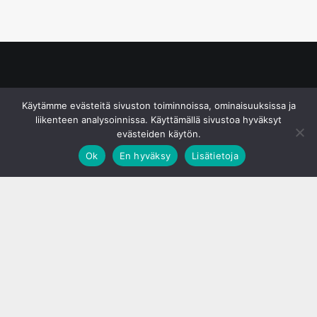
© S&J Media Oy
Käytämme evästeitä sivuston toiminnoissa, ominaisuuksissa ja
liikenteen analysoinnissa. Käyttämällä sivustoa hyväksyt
evästeiden käytön.
Ok
En hyväksy
Lisätietoja
;