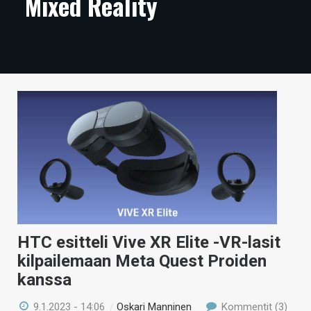
Mixed Reality
ARTIKKELIT
VIDEOT
TECHBBS
TIETOA
HINTA.FI
KAUPPA
VAIHDA TEEMA
HTC esitteli Vive XR Elite -VR-lasit
kilpailemaan Meta Quest Proiden
HAKU
kanssa
9.1.2023 - 14:06
/
Oskari Manninen
Kommentit (3)