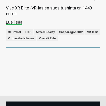
Vive XR Elite -VR-lasien suositushinta on 1449
euroa.
Lue lisää
CES 2023
HTC
Mixed Reality
Snapdragon XR2
VR-lasit
Virtuaalitodellisuus
Vive XR Elite