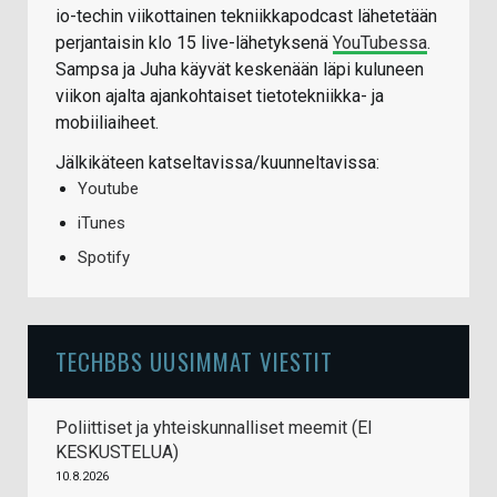
io-techin viikottainen tekniikkapodcast lähetetään
perjantaisin klo 15 live-lähetyksenä
YouTubessa
.
Sampsa ja Juha käyvät keskenään läpi kuluneen
viikon ajalta ajankohtaiset tietotekniikka- ja
mobiiliaiheet.
Jälkikäteen katseltavissa/kuunneltavissa:
Youtube
iTunes
Spotify
TECHBBS UUSIMMAT VIESTIT
Poliittiset ja yhteiskunnalliset meemit (EI
KESKUSTELUA)
10.8.2026