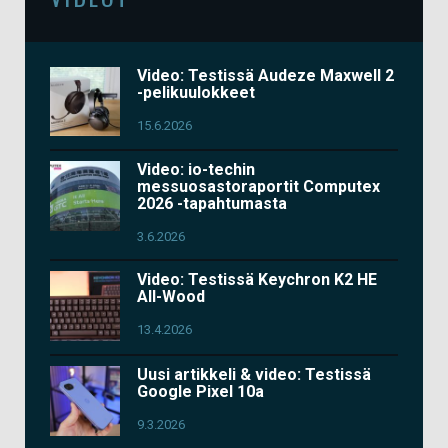
Video: Testissä Audeze Maxwell 2
-pelikuulokkeet
15.6.2026
Video: io-techin
messuosastoraportit Computex
2026 -tapahtumasta
3.6.2026
Video: Testissä Keychron K2 HE
All-Wood
13.4.2026
Uusi artikkeli & video: Testissä
Google Pixel 10a
9.3.2026