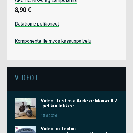
ARCTIC MX-6 8g Lämpötahna
8,90 €
Datatronic pelikoneet
Komponenteille myös kasauspalvelu
VIDEOT
Video: Testissä Audeze Maxwell 2
-pelikuulokkeet
15.6.2026
Video: io-techin