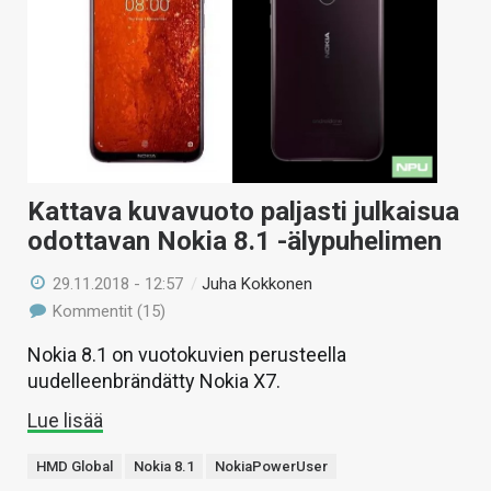
KAUPPA
VAIHDA TEEMA
HAKU
Kattava kuvavuoto paljasti julkaisua
odottavan Nokia 8.1 -älypuhelimen
29.11.2018 - 12:57
/
Juha Kokkonen
Kommentit (15)
Nokia 8.1 on vuotokuvien perusteella
uudelleenbrändätty Nokia X7.
Lue lisää
HMD Global
Nokia 8.1
NokiaPowerUser