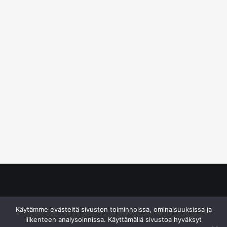
© S&J Media Oy
Käytämme evästeitä sivuston toiminnoissa, ominaisuuksissa ja
liikenteen analysoinnissa. Käyttämällä sivustoa hyväksyt