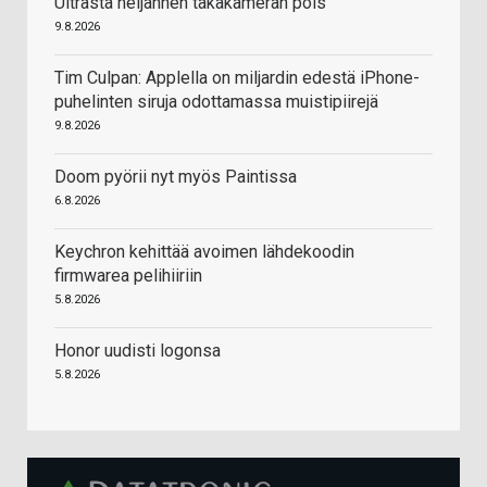
Ultrasta neljännen takakameran pois
9.8.2026
Tim Culpan: Applella on miljardin edestä iPhone-
puhelinten siruja odottamassa muistipiirejä
9.8.2026
Doom pyörii nyt myös Paintissa
6.8.2026
Keychron kehittää avoimen lähdekoodin
firmwarea pelihiiriin
5.8.2026
Honor uudisti logonsa
5.8.2026