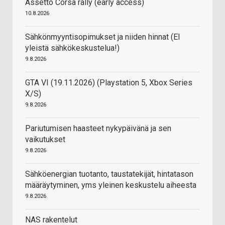
Assetto Corsa rally (early access)
10.8.2026
Sähkönmyyntisopimukset ja niiden hinnat (EI
yleistä sähkökeskustelua!)
9.8.2026
GTA VI (19.11.2026) (Playstation 5, Xbox Series
X/S)
9.8.2026
Pariutumisen haasteet nykypäivänä ja sen
vaikutukset
9.8.2026
Sähköenergian tuotanto, taustatekijät, hintatason
määräytyminen, yms yleinen keskustelu aiheesta
9.8.2026
NAS rakentelut