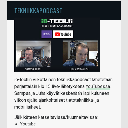
TEKNIIKKAPODCAST
io-techin viikottainen tekniikkapodcast lähetetään
perjantaisin klo 15 live-lähetyksenä
YouTubessa
.
Sampsa ja Juha käyvät keskenään läpi kuluneen
viikon ajalta ajankohtaiset tietotekniikka- ja
mobiiliaiheet.
Jälkikäteen katseltavissa/kuunneltavissa:
Youtube