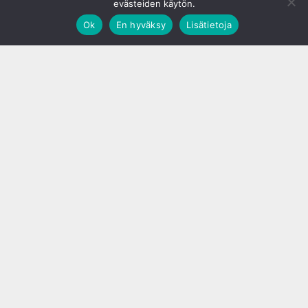
evästeiden käytön.
Ok
En hyväksy
Lisätietoja
;