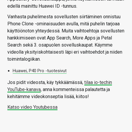
edellä mainittu Huawei ID -tunnus.
Vanhasta puhelimesta sovellusten siirtäminen onnistuu
Phone Clone -ominaisuuden avulla, mitä puhelin tarjoaa
käyttöönoton yhteydessä. Muita vaihtoehtoja sovellusten
hankkimiseen ovat App Search, More Apps ja Petal
Search sekä 3. osapuolen sovelluskaupat. Käymme
videolla yksityiskohtaisesti läpi eri vaihtoehdot ja niiden
toimintalogiikan.
Huawei, P40 Pro -tuotesivut
Jos pidit videosta, käy tykkäämässä,
tilaa io-techin
YouTube-kanava
, anna kommenteissa palautetta ja
kehitämme videokonseptia lisää, kiitos!
Katso video Youtubessa