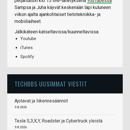
perjantaisin klo 15 live-lähetyksenä
YouTubessa
.
Sampsa ja Juha käyvät keskenään läpi kuluneen
viikon ajalta ajankohtaiset tietotekniikka- ja
mobiiliaiheet.
Jälkikäteen katseltavissa/kuunneltavissa:
Youtube
iTunes
Spotify
TECHBBS UUSIMMAT VIESTIT
Ajotavat ja liikennesäännöt
9.8.2026
Tesla S,3,X,Y, Roadster ja Cybertruck yleistä
9.8.2026