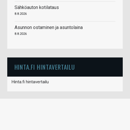
Sähköauton kotilataus
8.8.2026
Asunnon ostaminen ja asuntolaina
8.8.2026
HINTA.FI HINTAVERTAILU
Hinta.fi hintavertailu