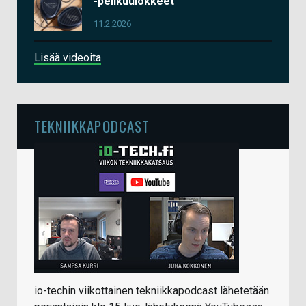
-pelikuulokkeet
11.2.2026
Lisää videoita
TEKNIIKKAPODCAST
io-techin viikottainen tekniikkapodcast lähetetään