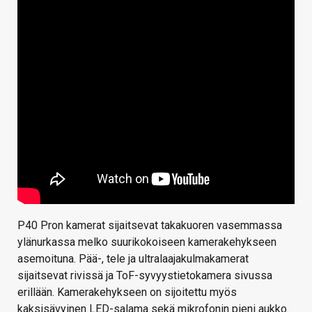
P40 Pron kamerat sijaitsevat takakuoren vasemmassa
ylänurkassa melko suurikokoiseen kamerakehykseen
asemoituna. Pää-, tele ja ultralaajakulmakamerat
sijaitsevat rivissä ja ToF-syvyystietokamera sivussa
erillään. Kamerakehykseen on sijoitettu myös
kaksisävyinen LED-salama sekä mikrofonin pieni aukko.