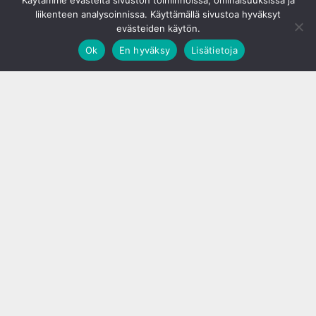
Käytämme evästeitä sivuston toiminnoissa, ominaisuuksissa ja
liikenteen analysoinnissa. Käyttämällä sivustoa hyväksyt
evästeiden käytön.
Ok
En hyväksy
Lisätietoja
;