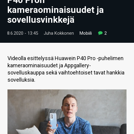
ARTIKKELIT
kameraominaisuudet ja
sovellusvinkkejä
VIDEOT
TECHBBS
8.6.2020 - 13:45
Juha Kokkonen
Mobiili
2
TIETOA
HINTA.FI
Videolla esittelyssä Huawein P40 Pro -puhelimen
kameraominaisuudet ja Appgallery-
KAUPPA
sovelluskauppa sekä vaihtoehtoiset tavat hankkia
sovelluksia.
VAIHDA TEEMA
HAKU