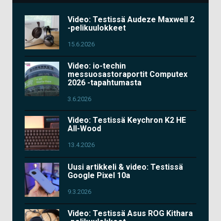
Video: Testissä Audeze Maxwell 2
-pelikuulokkeet
15.6.2026
Video: io-techin
messuosastoraportit Computex
2026 -tapahtumasta
3.6.2026
Video: Testissä Keychron K2 HE
All-Wood
13.4.2026
Uusi artikkeli & video: Testissä
Google Pixel 10a
9.3.2026
Video: Testissä Asus ROG Kithara