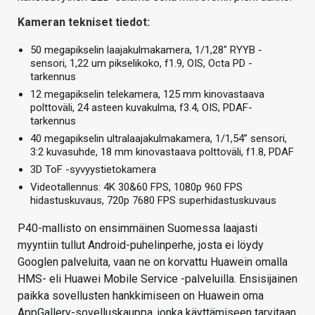
Kameran tekniset tiedot:
50 megapikselin laajakulmakamera, 1/1,28″ RYYB -
sensori, 1,22 um pikselikoko, f1.9, OIS, Octa PD -
tarkennus
12 megapikselin telekamera, 125 mm kinovastaava
polttoväli, 24 asteen kuvakulma, f3.4, OIS, PDAF-
tarkennus
40 megapikselin ultralaajakulmakamera, 1/1,54” sensori,
3:2 kuvasuhde, 18 mm kinovastaava polttoväli, f1.8, PDAF
3D ToF -syvyystietokamera
Videotallennus: 4K 30&60 FPS, 1080p 960 FPS
hidastuskuvaus, 720p 7680 FPS superhidastuskuvaus
P40-mallisto on ensimmäinen Suomessa laajasti
myyntiin tullut Android-puhelinperhe, josta ei löydy
Googlen palveluita, vaan ne on korvattu Huawein omalla
HMS- eli Huawei Mobile Service -palveluilla. Ensisijainen
paikka sovellusten hankkimiseen on Huawein oma
AppGallery-sovelluskauppa, jonka käyttämiseen tarvitaan