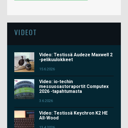
VIDEOT
Video: Testissä Audeze Maxwell 2
-pelikuulokkeet
15.6.2026
Video: io-techin
messuosastoraportit Computex
2026 -tapahtumasta
3.6.2026
Video: Testissä Keychron K2 HE
All-Wood
13.4.2026