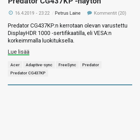
Predator CG437KP -näytön
16.4.2019 - 23:22
/
Petrus Laine
Kommentit (20)
Predator CG437KP:n kerrotaan olevan varustettu
DisplayHDR 1000 -sertifikaatilla, eli VESA:n
korkeimmalla luokituksella.
Lue lisää
Acer
Adaptive-sync
FreeSync
Predator
Predator CG437KP