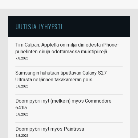
UUTISIA LYHYESTI
Tim Culpan: Applella on miljardin edestä iPhone-
puhelinten siruja odottamassa muistipiirejä
7.8.2026
Samsungin huhutaan tiputtavan Galaxy S27
Ultrasta neljännen takakameran pois
6.8.2026
Doom pyörii nyt (melkein) myös Commodore
64:llä
6.8.2026
Doom pyörii nyt myös Paintissa
6.8.2026