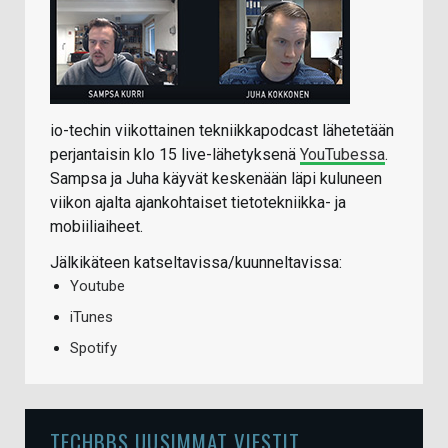
io-techin viikottainen tekniikkapodcast lähetetään
perjantaisin klo 15 live-lähetyksenä
YouTubessa
.
Sampsa ja Juha käyvät keskenään läpi kuluneen
viikon ajalta ajankohtaiset tietotekniikka- ja
mobiiliaiheet.
Jälkikäteen katseltavissa/kuunneltavissa:
Youtube
iTunes
Spotify
TECHBBS UUSIMMAT VIESTIT