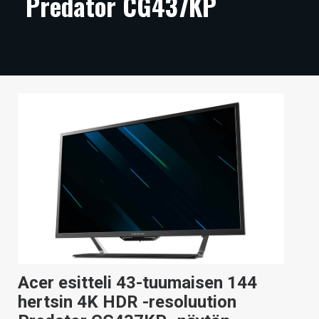
Predator CG437KP
ARTIKKELIT
VIDEOT
TECHBBS
TIETOA
HINTA.FI
KAUPPA
VAIHDA TEEMA
HAKU
Acer esitteli 43-tuumaisen 144
hertsin 4K HDR -resoluution