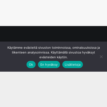
© S&J Media Oy
Käytämme evästeitä sivuston toiminnoissa, ominaisuuksissa ja
liikenteen analysoinnissa. Käyttämällä sivustoa hyväksyt
evästeiden käytön.
Ok
En hyväksy
Lisätietoja
;