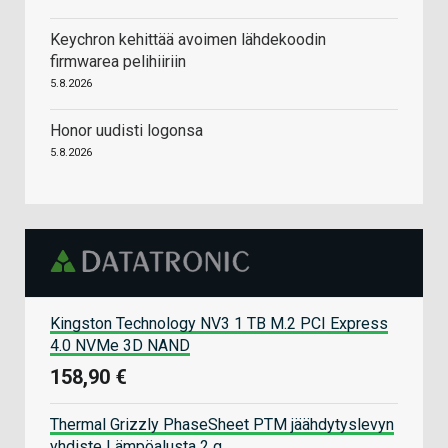
Keychron kehittää avoimen lähdekoodin
firmwarea pelihiiriin
5.8.2026
Honor uudisti logonsa
5.8.2026
Kingston Technology NV3 1 TB M.2 PCI Express
4.0 NVMe 3D NAND
158,90 €
Thermal Grizzly PhaseSheet PTM jäähdytyslevyn
yhdiste Lämpöalusta 2 g