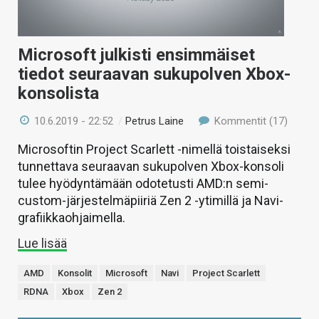
Microsoft julkisti ensimmäiset
tiedot seuraavan sukupolven Xbox-
konsolista
10.6.2019 - 22:52
/
Petrus Laine
Kommentit (17)
Microsoftin Project Scarlett -nimellä toistaiseksi
tunnettava seuraavan sukupolven Xbox-konsoli
tulee hyödyntämään odotetusti AMD:n semi-
custom-järjestelmäpiiriä Zen 2 -ytimillä ja Navi-
grafiikkaohjaimella.
Lue lisää
AMD
Konsolit
Microsoft
Navi
Project Scarlett
RDNA
Xbox
Zen 2