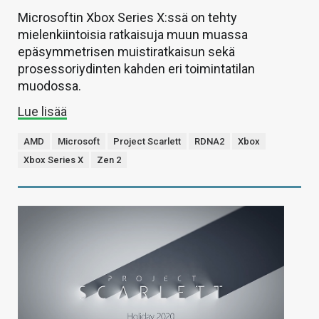
Microsoftin Xbox Series X:ssä on tehty
mielenkiintoisia ratkaisuja muun muassa
epäsymmetrisen muistiratkaisun sekä
prosessoriydinten kahden eri toimintatilan
muodossa.
Lue lisää
AMD
Microsoft
Project Scarlett
RDNA2
Xbox
Xbox Series X
Zen 2