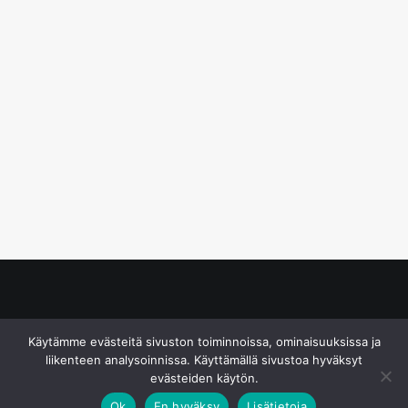
© S&J Media Oy
Käytämme evästeitä sivuston toiminnoissa, ominaisuuksissa ja
liikenteen analysoinnissa. Käyttämällä sivustoa hyväksyt
evästeiden käytön.
Ok
En hyväksy
Lisätietoja