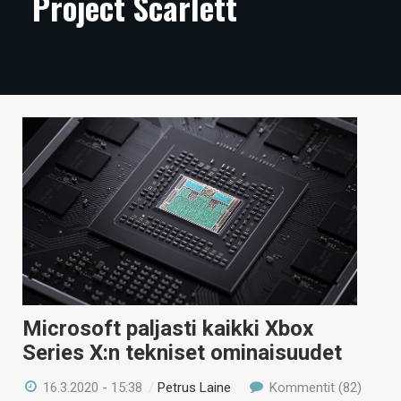
Project Scarlett
ARTIKKELIT
VIDEOT
TECHBBS
TIETOA
HINTA.FI
KAUPPA
VAIHDA TEEMA
Microsoft paljasti kaikki Xbox
HAKU
Series X:n tekniset ominaisuudet
16.3.2020 - 15:38
/
Petrus Laine
Kommentit (82)