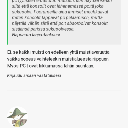
pc tyyliseen eroteltuun muistiin, kun näyttää vähän
siltä että konsolit ovat lähenemässä pc:tä joka
sukupolvi. Foorumeilla aina ihmiset meuhkaavat
miten konsolit tappavat pc pelaamisen, mutta
näyttää vähän siltä että pc:t absorboivat konsolit
sisäänsä parissa sukupolvessa.
Napsauta laajentaaksesi…
Ei, se kaikki muisti on edelleen yhtä muistiavaruutta
vaikka nopeus vaihteleekin muistialueesta riippuen.
Myös PC:t ovat liikkumassa tähän suuntaan.
Kirjaudu sisään vastataksesi