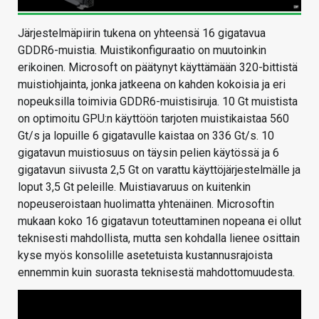
Järjestelmäpiirin tukena on yhteensä 16 gigatavua
GDDR6-muistia. Muistikonfiguraatio on muutoinkin
erikoinen. Microsoft on päätynyt käyttämään 320-bittistä
muistiohjainta, jonka jatkeena on kahden kokoisia ja eri
nopeuksilla toimivia GDDR6-muistisiruja. 10 Gt muistista
on optimoitu GPU:n käyttöön tarjoten muistikaistaa 560
Gt/s ja lopuille 6 gigatavulle kaistaa on 336 Gt/s. 10
gigatavun muistiosuus on täysin pelien käytössä ja 6
gigatavun siivusta 2,5 Gt on varattu käyttöjärjestelmälle ja
loput 3,5 Gt peleille. Muistiavaruus on kuitenkin
nopeuseroistaan huolimatta yhtenäinen. Microsoftin
mukaan koko 16 gigatavun toteuttaminen nopeana ei ollut
teknisesti mahdollista, mutta sen kohdalla lienee osittain
kyse myös konsolille asetetuista kustannusrajoista
ennemmin kuin suorasta teknisestä mahdottomuudesta.