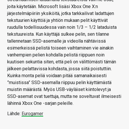
joita käytetään. Microsoft lisäsi Xbox One X:n
järjestelmäpiiriin yksiköitä, jotka tarkkailivat ladattujen
tekstuurien käyttöä ja yhtiön mukaan pelit käyttivät
ruudulla todellisuudessa vain noin 1/3 – 1/2 lataduista
tekstuureista. Kun käyttäjä sulkee pelin, sen tilanne
tallennetaan SSD-asemalle ja videolla nähtävissä
esimerkeissä pelistä toiseen vaihtaminen vie ainakin
vanhempien pelien kohdalla pelistä riippuen noin
kuutisen sekuntia siten, että peli on välittömästi tämän
jälkeen pelattavissa kohdasta, jossa siitä poistuttiin.
Kuinka monta peliä voidaan pitää samanaikaisesti
”muistissa” SSD-asemalla riippuu pelin käyttämästä
muistin määrästä. Myös USB-väyläiset kiintolevyt ja
SSD-asemat ovat tuettuja, mutta ne soveltuvat ilmeisesti
lähinnä Xbox One -sarjan peleille.
Lähde:
Eurogamer