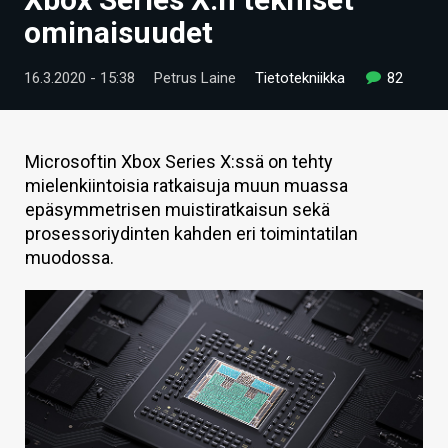
ARTIKKELIT
ominaisuudet
VIDEOT
16.3.2020 - 15:38
Petrus Laine
Tietotekniikka
82
TECHBBS
TIETOA
Microsoftin Xbox Series X:ssä on tehty
mielenkiintoisia ratkaisuja muun muassa
HINTA.FI
epäsymmetrisen muistiratkaisun sekä
prosessoriydinten kahden eri toimintatilan
KAUPPA
muodossa.
VAIHDA TEEMA
HAKU