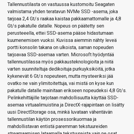
Tallennustilasta on vastuussa kustomoitu Seagaten
valmistama yhden teratavun NVMe SSD -asema, joka
tarjoaa 2,4 Gt/s raakaa kaistaa pakkaamattomalle ja 4,8
Gt/s pakatulle datalle. Nopeus on päätetty sen
perusteeella, ettei SSD-asema pääse hidastumaan
kuumenemisen vuoksi. Kuvissa aiemmin nähty leveä
portti konsolin takana on ulkoista, saman nopeuden
tarjoavaa SSD-asemaa varten. Microsoft hyödyntää
tallennustilassa myös pakkausteknologioita ja niitä
varten suunniteltuja dedikoituja purkuyksiköitä, jotka
kykenevät 6 Gt/s nopeuteen, mutta mysteeriksi jää
ovatko ne vain ylimitoitettuja, vai mistä on kyse kun
pakatulle datalle mainitaan erikseen nopeudeksi 4,8 Gt/s.
Pelinkehittäjille tarjotaan mahdollisuutta käyttää SSD-
asemaa virtuaalimuistina ja DirectX-rajapintaan on lisätty
uusi DirectStorage osa, minkä luvataan vähentävän
tallennustilan käytön prosessorikuormaa ja
mahdollistavan entistä paremman tekstuureiden
streamaamisen lataamalla tekstuureista vain ne osat,