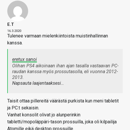
E.T
16.3.2020
Tulenee varmaan mielenkiintoista muistinhallinnan
kanssa.
eretux sanoi
Olihan PS4 aikoinaan ihan ajan tasalla vastaavan PC-
raudan kanssa myös prossutasolla, eli vuonna 2012-
2013.
Napsauta laajentaaksesi…
Taisit ottaa pillereitä väärästä purkista kun meni tabletit
ja PC:t sekaisin.
Vanhat konsolit olivat jo alunperinkin
tabletti/mopoläppäri-tason prossuilla, joka oli kilpailija
Atomille eikä desktop prossuille.