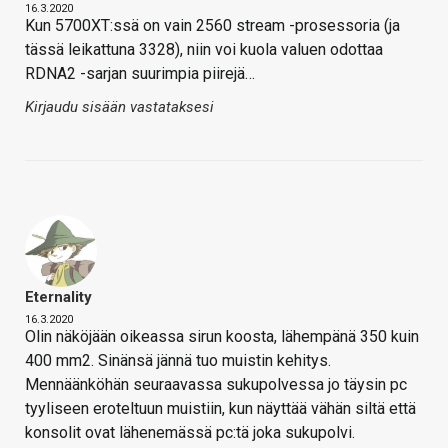
16.3.2020
Kun 5700XT:ssä on vain 2560 stream -prosessoria (ja
tässä leikattuna 3328), niin voi kuola valuen odottaa
RDNA2 -sarjan suurimpia piirejä…
Kirjaudu sisään vastataksesi
Eternality
16.3.2020
Olin näköjään oikeassa sirun koosta, lähempänä 350 kuin
400 mm2. Sinänsä jännä tuo muistin kehitys.
Mennäänköhän seuraavassa sukupolvessa jo täysin pc
tyyliseen eroteltuun muistiin, kun näyttää vähän siltä että
konsolit ovat lähenemässä pc:tä joka sukupolvi.