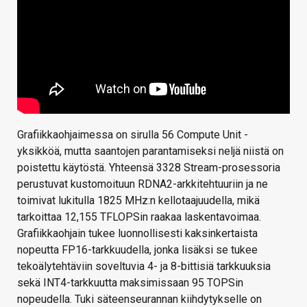
Grafiikkaohjaimessa on sirulla 56 Compute Unit -
yksikköä, mutta saantojen parantamiseksi neljä niistä on
poistettu käytöstä. Yhteensä 3328 Stream-prosessoria
perustuvat kustomoituun RDNA2-arkkitehtuuriin ja ne
toimivat lukitulla 1825 MHz:n kellotaajuudella, mikä
tarkoittaa 12,155 TFLOPSin raakaa laskentavoimaa.
Grafiikkaohjain tukee luonnollisesti kaksinkertaista
nopeutta FP16-tarkkuudella, jonka lisäksi se tukee
tekoälytehtäviin soveltuvia 4- ja 8-bittisiä tarkkuuksia
sekä INT4-tarkkuutta maksimissaan 95 TOPSin
nopeudella. Tuki säteenseurannan kiihdytykselle on