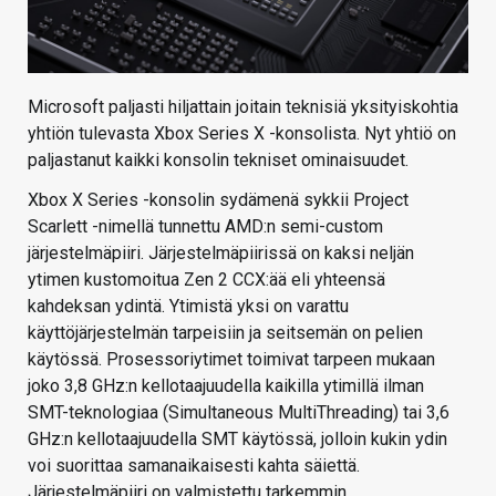
Microsoft paljasti hiljattain joitain teknisiä yksityiskohtia
yhtiön tulevasta Xbox Series X -konsolista. Nyt yhtiö on
paljastanut kaikki konsolin tekniset ominaisuudet.
Xbox X Series -konsolin sydämenä sykkii Project
Scarlett -nimellä tunnettu AMD:n semi-custom
järjestelmäpiiri. Järjestelmäpiirissä on kaksi neljän
ytimen kustomoitua Zen 2 CCX:ää eli yhteensä
kahdeksan ydintä. Ytimistä yksi on varattu
käyttöjärjestelmän tarpeisiin ja seitsemän on pelien
käytössä. Prosessoriytimet toimivat tarpeen mukaan
joko 3,8 GHz:n kellotaajuudella kaikilla ytimillä ilman
SMT-teknologiaa (Simultaneous MultiThreading) tai 3,6
GHz:n kellotaajuudella SMT käytössä, jolloin kukin ydin
voi suorittaa samanaikaisesti kahta säiettä.
Järjestelmäpiiri on valmistettu tarkemmin