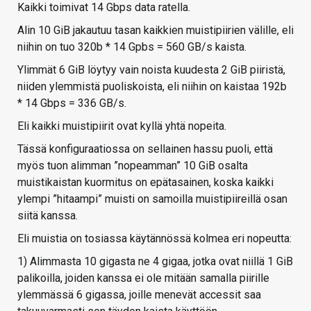
Kaikki toimivat 14 Gbps data ratella.
Alin 10 GiB jakautuu tasan kaikkien muistipiirien välille, eli
niihin on tuo 320b * 14 Gpbs = 560 GB/s kaista.
Ylimmät 6 GiB löytyy vain noista kuudesta 2 GiB piiristä,
niiden ylemmistä puoliskoista, eli niihin on kaistaa 192b
* 14 Gbps = 336 GB/s.
Eli kaikki muistipiirit ovat kyllä yhtä nopeita.
Tässä konfiguraatiossa on sellainen hassu puoli, että
myös tuon alimman ”nopeamman” 10 GiB osalta
muistikaistan kuormitus on epätasainen, koska kaikki
ylempi ”hitaampi” muisti on samoilla muistipiireillä osan
siitä kanssa.
Eli muistia on tosiassa käytännössä kolmea eri nopeutta:
1) Alimmasta 10 gigasta ne 4 gigaa, jotka ovat niillä 1 GiB
palikoilla, joiden kanssa ei ole mitään samalla piirille
ylemmässä 6 gigassa, joille menevät accessit saa