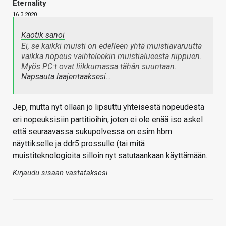
Eternality
16.3.2020
Kaotik sanoi
Ei, se kaikki muisti on edelleen yhtä muistiavaruutta
vaikka nopeus vaihteleekin muistialueesta riippuen.
Myös PC:t ovat liikkumassa tähän suuntaan.
Napsauta laajentaaksesi…
Jep, mutta nyt ollaan jo lipsuttu yhteisestä nopeudesta
eri nopeuksisiin partitioihin, joten ei ole enää iso askel
että seuraavassa sukupolvessa on esim hbm
näyttikselle ja ddr5 prossulle (tai mitä
muistiteknologioita silloin nyt satutaankaan käyttämään.
Kirjaudu sisään vastataksesi