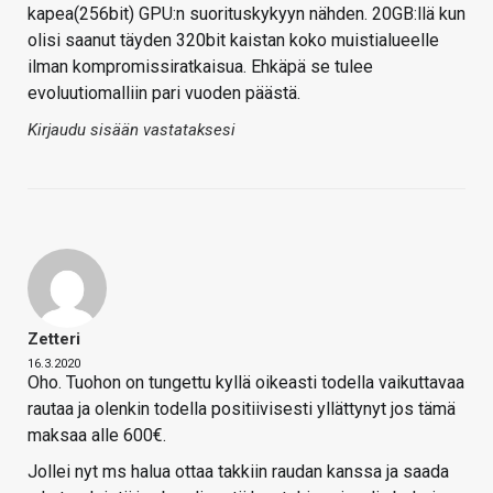
kapea(256bit) GPU:n suorituskykyyn nähden. 20GB:llä kun
olisi saanut täyden 320bit kaistan koko muistialueelle
ilman kompromissiratkaisua. Ehkäpä se tulee
evoluutiomalliin pari vuoden päästä.
Kirjaudu sisään vastataksesi
Zetteri
16.3.2020
Oho. Tuohon on tungettu kyllä oikeasti todella vaikuttavaa
rautaa ja olenkin todella positiivisesti yllättynyt jos tämä
maksaa alle 600€.
Jollei nyt ms halua ottaa takkiin raudan kanssa ja saada