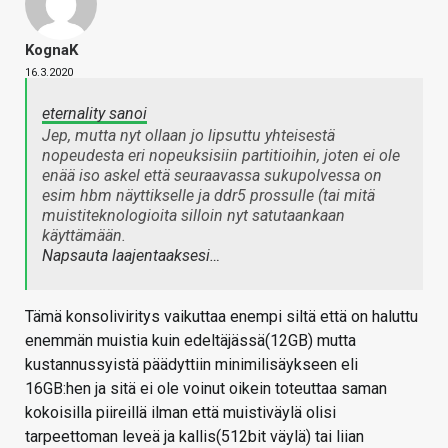
KognaK
16.3.2020
eternality sanoi
Jep, mutta nyt ollaan jo lipsuttu yhteisestä
nopeudesta eri nopeuksisiin partitioihin, joten ei ole
enää iso askel että seuraavassa sukupolvessa on
esim hbm näyttikselle ja ddr5 prossulle (tai mitä
muistiteknologioita silloin nyt satutaankaan
käyttämään.
Napsauta laajentaaksesi…
Tämä konsoliviritys vaikuttaa enempi siltä että on haluttu
enemmän muistia kuin edeltäjässä(12GB) mutta
kustannussyistä päädyttiin minimilisäykseen eli
16GB:hen ja sitä ei ole voinut oikein toteuttaa saman
kokoisilla piireillä ilman että muistiväylä olisi
tarpeettoman leveä ja kallis(512bit väylä) tai liian