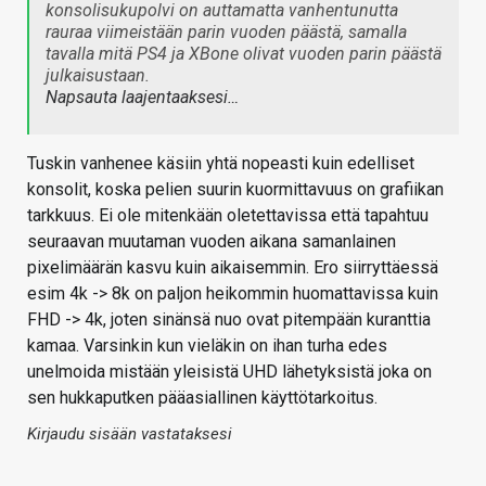
konsolisukupolvi on auttamatta vanhentunutta
rauraa viimeistään parin vuoden päästä, samalla
tavalla mitä PS4 ja XBone olivat vuoden parin päästä
julkaisustaan.
Napsauta laajentaaksesi…
Tuskin vanhenee käsiin yhtä nopeasti kuin edelliset
konsolit, koska pelien suurin kuormittavuus on grafiikan
tarkkuus. Ei ole mitenkään oletettavissa että tapahtuu
seuraavan muutaman vuoden aikana samanlainen
pixelimäärän kasvu kuin aikaisemmin. Ero siirryttäessä
esim 4k -> 8k on paljon heikommin huomattavissa kuin
FHD -> 4k, joten sinänsä nuo ovat pitempään kuranttia
kamaa. Varsinkin kun vieläkin on ihan turha edes
unelmoida mistään yleisistä UHD lähetyksistä joka on
sen hukkaputken pääasiallinen käyttötarkoitus.
Kirjaudu sisään vastataksesi