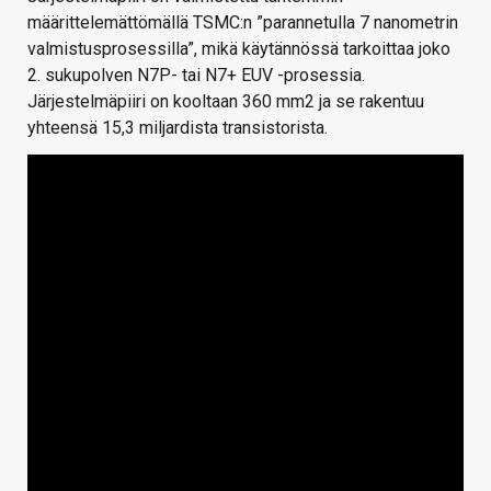
määrittelemättömällä TSMC:n ”parannetulla 7 nanometrin
valmistusprosessilla”, mikä käytännössä tarkoittaa joko
2. sukupolven N7P- tai N7+ EUV -prosessia.
Järjestelmäpiiri on kooltaan 360 mm2 ja se rakentuu
yhteensä 15,3 miljardista transistorista.