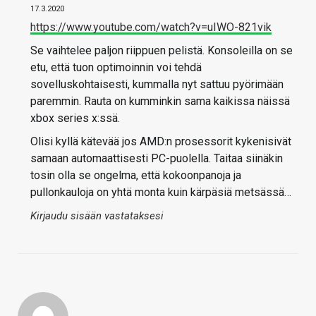
17.3.2020
https://www.youtube.com/watch?v=uIWO-821vik
Se vaihtelee paljon riippuen pelistä. Konsoleilla on se
etu, että tuon optimoinnin voi tehdä
sovelluskohtaisesti, kummalla nyt sattuu pyörimään
paremmin. Rauta on kumminkin sama kaikissa näissä
xbox series x:ssä.
Olisi kyllä kätevää jos AMD:n prosessorit kykenisivät
samaan automaattisesti PC-puolella. Taitaa siinäkin
tosin olla se ongelma, että kokoonpanoja ja
pullonkauloja on yhtä monta kuin kärpäsiä metsässä…
Kirjaudu sisään vastataksesi