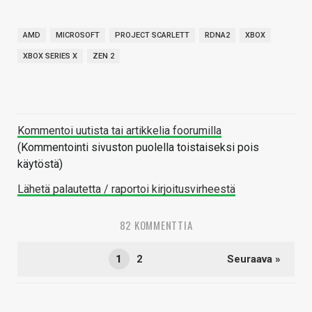
AMD
MICROSOFT
PROJECT SCARLETT
RDNA2
XBOX
XBOX SERIES X
ZEN 2
Kommentoi uutista tai artikkelia foorumilla
(Kommentointi sivuston puolella toistaiseksi pois
käytöstä)
Lähetä palautetta / raportoi kirjoitusvirheestä
82 KOMMENTTIA
1
2
Seuraava »