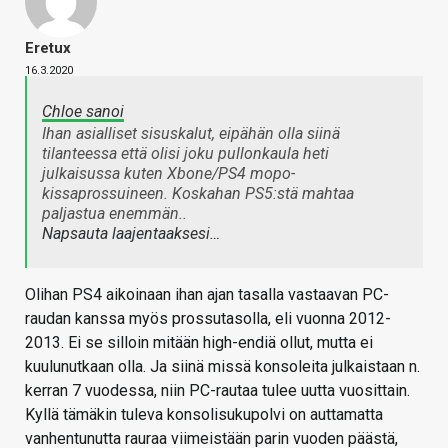
Eretux
16.3.2020
Chloe sanoi
Ihan asialliset sisuskalut, eipähän olla siinä
tilanteessa että olisi joku pullonkaula heti
julkaisussa kuten Xbone/PS4 mopo-
kissaprossuineen. Koskahan PS5:stä mahtaa
paljastua enemmän..
Napsauta laajentaaksesi…
Olihan PS4 aikoinaan ihan ajan tasalla vastaavan PC-
raudan kanssa myös prossutasolla, eli vuonna 2012-
2013. Ei se silloin mitään high-endiä ollut, mutta ei
kuulunutkaan olla. Ja siinä missä konsoleita julkaistaan n.
kerran 7 vuodessa, niin PC-rautaa tulee uutta vuosittain.
Kyllä tämäkin tuleva konsolisukupolvi on auttamatta
vanhentunutta rauraa viimeistään parin vuoden päästä,