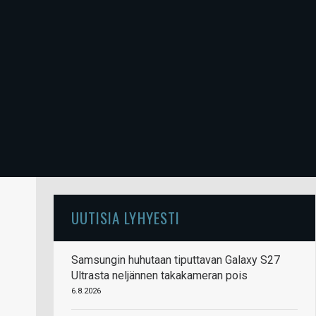
UUTISIA LYHYESTI
Samsungin huhutaan tiputtavan Galaxy S27
Ultrasta neljännen takakameran pois
6.8.2026