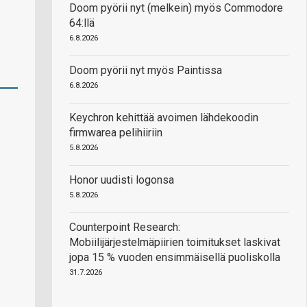
Doom pyörii nyt (melkein) myös Commodore
64:llä
6.8.2026
Doom pyörii nyt myös Paintissa
6.8.2026
Keychron kehittää avoimen lähdekoodin
firmwarea pelihiiriin
5.8.2026
Honor uudisti logonsa
5.8.2026
Counterpoint Research:
Mobiilijärjestelmäpiirien toimitukset laskivat
jopa 15 % vuoden ensimmäisellä puoliskolla
31.7.2026