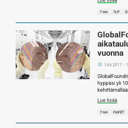
7 nm
7LP
D
GlobalFo
aikataul
vuonna
14.6.2017 - 
GlobalFoundr
hyppäsi yli 1
kehittämällää
Lue lisää
7 nm
FinFET