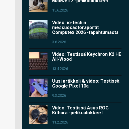
Maxwell 2 -pelikuulokkeet
15.6.2026
Video: io-techin
messuosastoraportit
Computex 2026 -tapahtumasta
3.6.2026
Video: Testissä Keychron K2 HE
All-Wood
13.4.2026
Uusi artikkeli & video: Testissä
Google Pixel 10a
9.3.2026
Video: Testissä Asus ROG
Kithara -pelikuulokkeet
11.2.2026