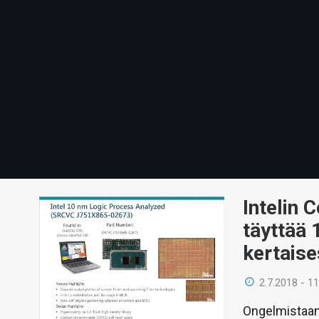
Intelin 
täyttää 
kertaise
2.7.2018 - 11
Ongelmistaan 