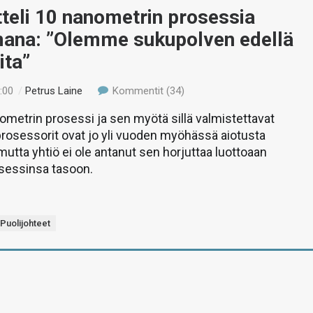
itteli 10 nanometrin prosessia
mana: ”Olemme sukupolven edellä
oita”
:00
/
Petrus Laine
Kommentit (34)
nometrin prosessi ja sen myötä sillä valmistettavat
rosessorit ovat jo yli vuoden myöhässä aiotusta
 mutta yhtiö ei ole antanut sen horjuttaa luottoaan
sessinsa tasoon.
Puolijohteet