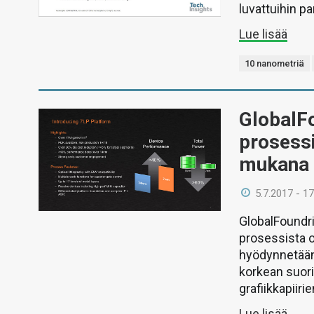
luvattuihin p
Lue lisää
10 nanometriä
GlobalF
prosess
mukana 
5.7.2017 - 17
GlobalFoundri
prosessista 
hyödynnetään 
korkean suori
grafiikkapiirie
Lue lisää