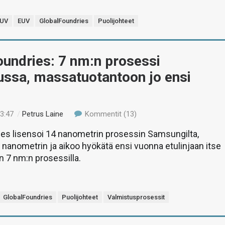
UV
EUV
GlobalFoundries
Puolijohteet
undries: 7 nm:n prosessi
ussa, massatuotantoon jo ensi
13:47
/
Petrus Laine
Kommentit (13)
ies lisensoi 14 nanometrin prosessin Samsungilta,
0 nanometrin ja aikoo hyökätä ensi vuonna etulinjaan itse
n 7 nm:n prosessilla.
GlobalFoundries
Puolijohteet
Valmistusprosessit