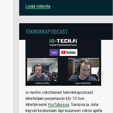
Lisää videoita
TEKNIIKKAPODCAST
io-techin viikottainen tekniikkapodcast
lähetetään perjantaisin klo 15 live-
lähetyksenä
YouTubessa
. Sampsa ja Juha
käyvät keskenään läpi kuluneen viikon ajalta