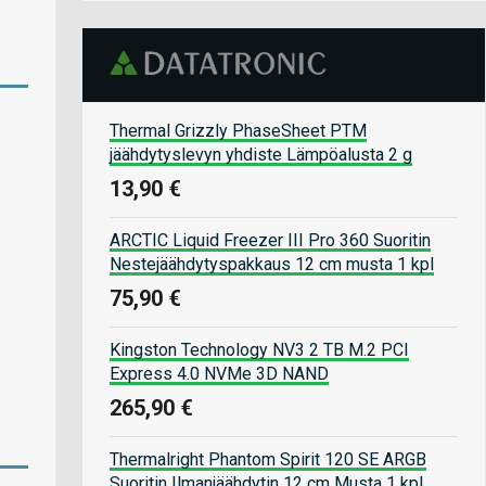
Thermal Grizzly PhaseSheet PTM
jäähdytyslevyn yhdiste Lämpöalusta 2 g
13,90 €
ARCTIC Liquid Freezer III Pro 360 Suoritin
Nestejäähdytyspakkaus 12 cm musta 1 kpl
75,90 €
Kingston Technology NV3 2 TB M.2 PCI
Express 4.0 NVMe 3D NAND
265,90 €
Thermalright Phantom Spirit 120 SE ARGB
Suoritin Ilmanjäähdytin 12 cm Musta 1 kpl