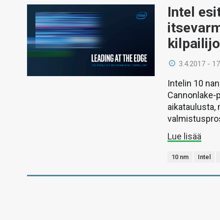
Intel es
itsevar
kilpailij
3.4.2017 - 17
Intelin 10 na
Cannonlake-p
aikataulusta,
valmistuspro
Lue lisää
10 nm
Intel