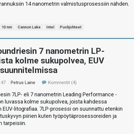
arannuksiin 14 nanometrin valmistusprosessiin nähden.
10 nm
Cannon Lake
Intel
Puolijohteet
oundriesin 7 nanometrin LP-
ista kolme sukupolvea, EUV
suunnitelmissa
:47
/
Petrus Laine
Kommentit (4)
esin 7LP- eli 7 nanometrin Leading Performance -
on luvassa kolme sukupolvea, joista kahdessa
EUV-litografiaa. 7LP-prosessi on suunnattu etenkin
tuskyvyn piirien kuten työpöytäprosessoreiden ja
n tarpeisiin.