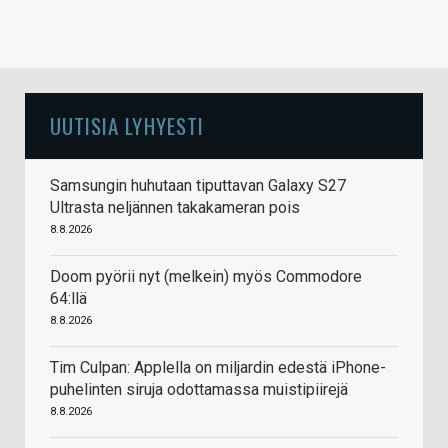
UUTISIA LYHYESTI
Samsungin huhutaan tiputtavan Galaxy S27
Ultrasta neljännen takakameran pois
8.8.2026
Doom pyörii nyt (melkein) myös Commodore
64:llä
8.8.2026
Tim Culpan: Applella on miljardin edestä iPhone-
puhelinten siruja odottamassa muistipiirejä
8.8.2026