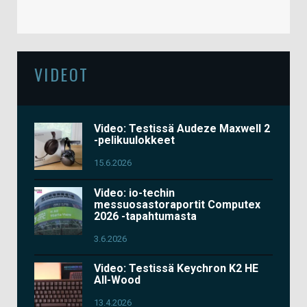
VIDEOT
Video: Testissä Audeze Maxwell 2
-pelikuulokkeet
15.6.2026
Video: io-techin
messuosastoraportit Computex
2026 -tapahtumasta
3.6.2026
Video: Testissä Keychron K2 HE
All-Wood
13.4.2026