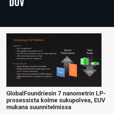
DUV
ARTIKKELIT
VIDEOT
TECHBBS
TIETOA
HINTA.FI
KAUPPA
VAIHDA TEEMA
GlobalFoundriesin 7 nanometrin LP-
HAKU
prosessista kolme sukupolvea, EUV
mukana suunnitelmissa