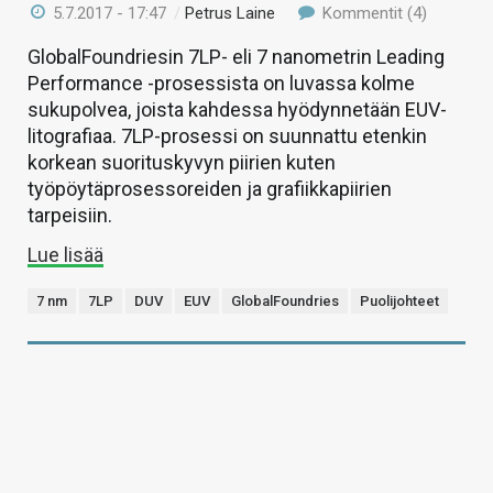
5.7.2017 - 17:47
/
Petrus Laine
Kommentit (4)
GlobalFoundriesin 7LP- eli 7 nanometrin Leading
Performance -prosessista on luvassa kolme
sukupolvea, joista kahdessa hyödynnetään EUV-
litografiaa. 7LP-prosessi on suunnattu etenkin
korkean suorituskyvyn piirien kuten
työpöytäprosessoreiden ja grafiikkapiirien
tarpeisiin.
Lue lisää
7 nm
7LP
DUV
EUV
GlobalFoundries
Puolijohteet