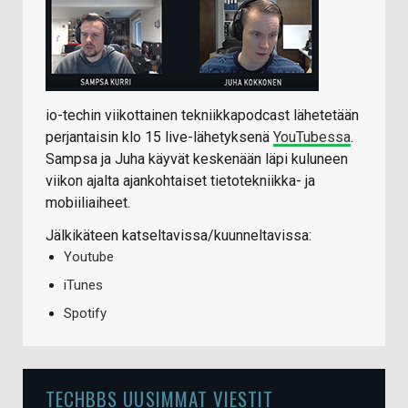
io-techin viikottainen tekniikkapodcast lähetetään
perjantaisin klo 15 live-lähetyksenä
YouTubessa
.
Sampsa ja Juha käyvät keskenään läpi kuluneen
viikon ajalta ajankohtaiset tietotekniikka- ja
mobiiliaiheet.
Jälkikäteen katseltavissa/kuunneltavissa:
Youtube
iTunes
Spotify
TECHBBS UUSIMMAT VIESTIT