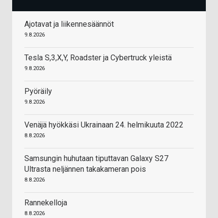
Ajotavat ja liikennesäännöt
9.8.2026
Tesla S,3,X,Y, Roadster ja Cybertruck yleistä
9.8.2026
Pyöräily
9.8.2026
Venäjä hyökkäsi Ukrainaan 24. helmikuuta 2022
8.8.2026
Samsungin huhutaan tiputtavan Galaxy S27
Ultrasta neljännen takakameran pois
8.8.2026
Rannekelloja
8.8.2026