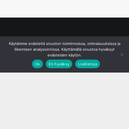
© S&J Media Oy
Käytämme evästeitä sivuston toiminnoissa, ominaisuuksissa ja
liikenteen analysoinnissa. Käyttämällä sivustoa hyväksyt
evästeiden käytön.
Ok
En hyväksy
Lisätietoja
;