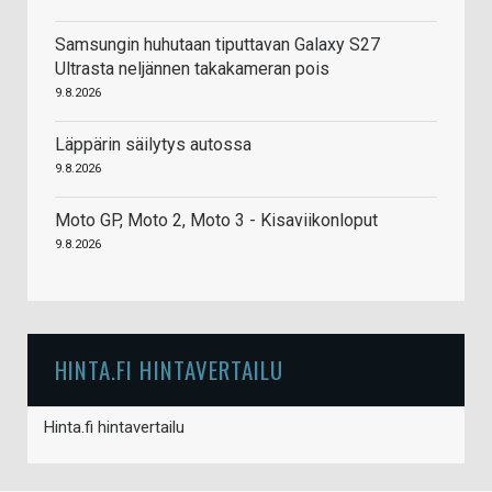
Samsungin huhutaan tiputtavan Galaxy S27
Ultrasta neljännen takakameran pois
9.8.2026
Läppärin säilytys autossa
9.8.2026
Moto GP, Moto 2, Moto 3 - Kisaviikonloput
9.8.2026
HINTA.FI HINTAVERTAILU
Hinta.fi hintavertailu