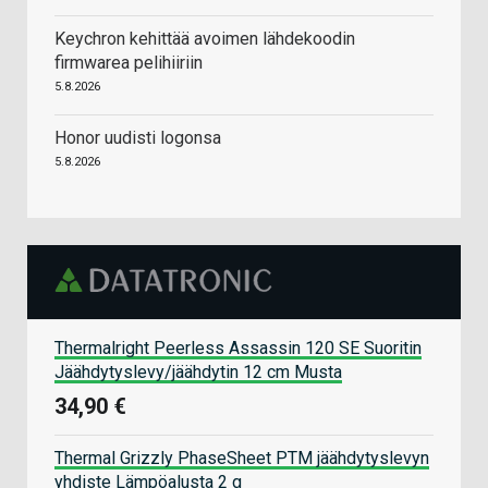
Keychron kehittää avoimen lähdekoodin
firmwarea pelihiiriin
5.8.2026
Honor uudisti logonsa
5.8.2026
Thermalright Peerless Assassin 120 SE Suoritin
Jäähdytyslevy/jäähdytin 12 cm Musta
34,90 €
Thermal Grizzly PhaseSheet PTM jäähdytyslevyn
yhdiste Lämpöalusta 2 g