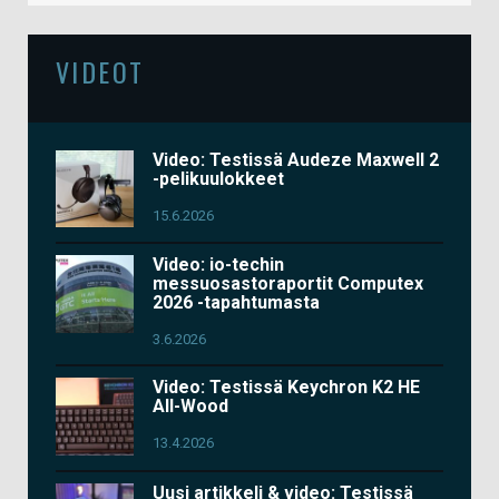
VIDEOT
Video: Testissä Audeze Maxwell 2
-pelikuulokkeet
15.6.2026
Video: io-techin
messuosastoraportit Computex
2026 -tapahtumasta
3.6.2026
Video: Testissä Keychron K2 HE
All-Wood
13.4.2026
Uusi artikkeli & video: Testissä