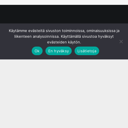
© S&J Media Oy
Käytämme evästeitä sivuston toiminnoissa, ominaisuuksissa ja
liikenteen analysoinnissa. Käyttämällä sivustoa hyväksyt
evästeiden käytön.
Ok
En hyväksy
Lisätietoja
;