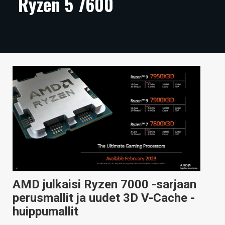
Ryzen 5 7600
ARTIKKELIT
VIDEOT
TECHBBS
TIETOA
HINTA.FI
KAUPPA
VAIHDA TEEMA
AMD julkaisi Ryzen 7000 -sarjaan
HAKU
perusmallit ja uudet 3D V-Cache -
huippumallit