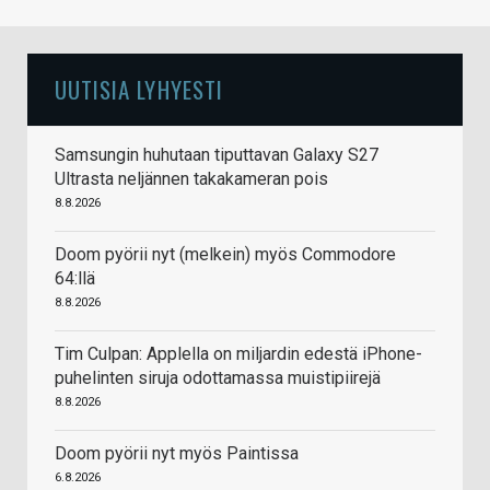
UUTISIA LYHYESTI
Samsungin huhutaan tiputtavan Galaxy S27
Ultrasta neljännen takakameran pois
8.8.2026
Doom pyörii nyt (melkein) myös Commodore
64:llä
8.8.2026
Tim Culpan: Applella on miljardin edestä iPhone-
puhelinten siruja odottamassa muistipiirejä
8.8.2026
Doom pyörii nyt myös Paintissa
6.8.2026