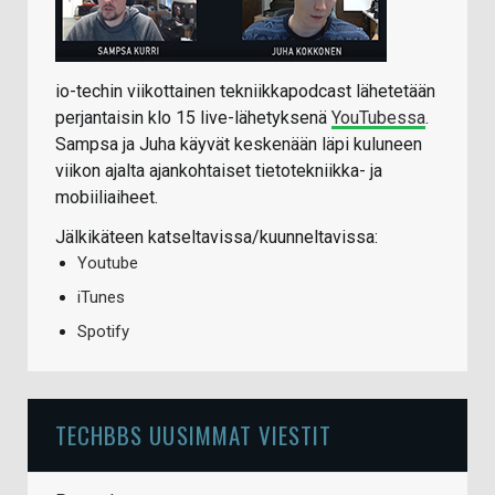
io-techin viikottainen tekniikkapodcast lähetetään
perjantaisin klo 15 live-lähetyksenä
YouTubessa
.
Sampsa ja Juha käyvät keskenään läpi kuluneen
viikon ajalta ajankohtaiset tietotekniikka- ja
mobiiliaiheet.
Jälkikäteen katseltavissa/kuunneltavissa:
Youtube
iTunes
Spotify
TECHBBS UUSIMMAT VIESTIT