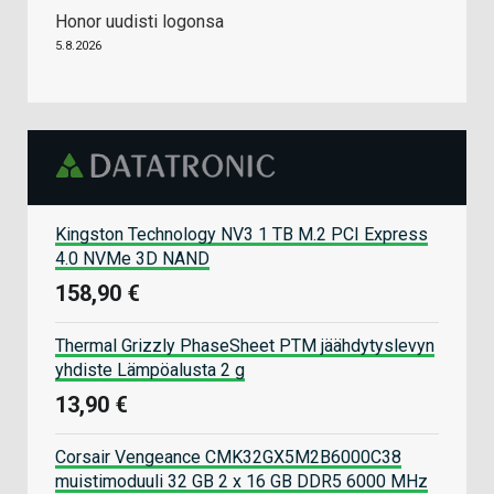
Honor uudisti logonsa
5.8.2026
Kingston Technology NV3 1 TB M.2 PCI Express
4.0 NVMe 3D NAND
158,90 €
Thermal Grizzly PhaseSheet PTM jäähdytyslevyn
yhdiste Lämpöalusta 2 g
13,90 €
Corsair Vengeance CMK32GX5M2B6000C38
muistimoduuli 32 GB 2 x 16 GB DDR5 6000 MHz