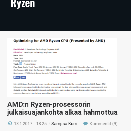
Ryzen
ARTIKKELIT
VIDEOT
TECHBBS
TIETOA
HINTA.FI
KAUPPA
VAIHDA TEEMA
AMD:n Ryzen-prosessorin
HAKU
julkaisuajankohta alkaa hahmottua
13.1.2017 - 18:25
/
Sampsa Kurri
Kommentit (9)