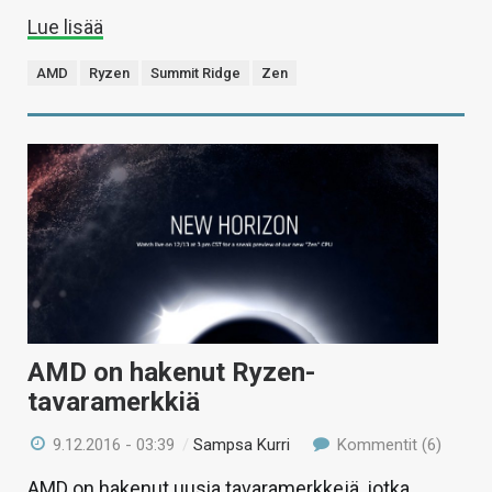
Lue lisää
AMD
Ryzen
Summit Ridge
Zen
AMD on hakenut Ryzen-
tavaramerkkiä
9.12.2016 - 03:39
/
Sampsa Kurri
Kommentit (6)
AMD on hakenut uusia tavaramerkkejä, jotka