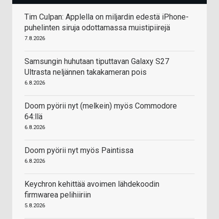
Tim Culpan: Applella on miljardin edestä iPhone-
puhelinten siruja odottamassa muistipiirejä
7.8.2026
Samsungin huhutaan tiputtavan Galaxy S27
Ultrasta neljännen takakameran pois
6.8.2026
Doom pyörii nyt (melkein) myös Commodore
64:llä
6.8.2026
Doom pyörii nyt myös Paintissa
6.8.2026
Keychron kehittää avoimen lähdekoodin
firmwarea pelihiiriin
5.8.2026