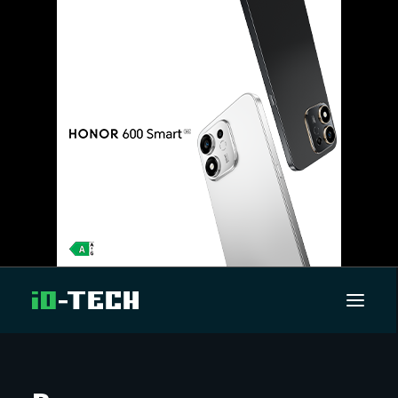
UUTISET