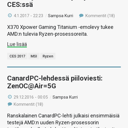
CES:ssä
4.1.2017 - 22:23
/
Sampsa Kurri
Kommentit (18)
X370 Xpower Gaming Titanium -emolevy tukee
AMD:n tulevia Ryzen-prosessoreita.
Lue lisää
CES 2017
MSI
Ryzen
CanardPC-lehdessä piiloviesti:
ZenOC@Air=5G
29.12.2016 - 00:05
/
Sampsa Kurri
Kommentit (18)
Ranskalainen CanardPC-lehti julkaisi ensimmäisiä
testejä AMD:n uuden Ryzen-prosessorin