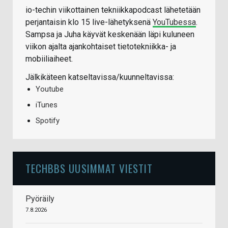
io-techin viikottainen tekniikkapodcast lähetetään
perjantaisin klo 15 live-lähetyksenä
YouTubessa
.
Sampsa ja Juha käyvät keskenään läpi kuluneen
viikon ajalta ajankohtaiset tietotekniikka- ja
mobiiliaiheet.
Jälkikäteen katseltavissa/kuunneltavissa:
Youtube
iTunes
Spotify
TECHBBS UUSIMMAT VIESTIT
Pyöräily
7.8.2026