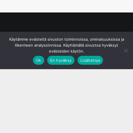
© S&J Media Oy
Käytämme evästeitä sivuston toiminnoissa, ominaisuuksissa ja
liikenteen analysoinnissa. Käyttämällä sivustoa hyväksyt
evästeiden käytön.
Ok
En hyväksy
Lisätietoja
;