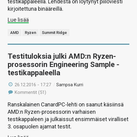
testikappaleella. Lehdestä on löytynyt piiloviesti
kirjoitettuna binääreillä.
Lue lisää
AMD
Ryzen
Summit Ridge
Testituloksia julki AMD:n Ryzen-
prosessorin Engineering Sample -
testikappaleella
26.12.2016 - 17:27
/
Sampsa Kurri
Kommentit (51)
Ranskalainen CanardPC-lehti on saanut käsiinsä
AMD:n Ryzen-prosessorin varhaisen
testikappaleen ja julkaissut ensimmäiset viralliset
3. osapuolen ajamat testit.