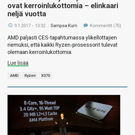
ovat kerroinlukottomia – elinkaari
neljä vuotta
9.1.2017 - 13:32
/
Sampsa Kurri
Kommentit (70)
AMD paljasti CES-tapahtumassa ylikellottajien
riemuksi, että kaikki Ryzen-prosessorit tulevat
olemaan kerroinlukottomia.
Lue lisää
AMD
Ryzen
X370