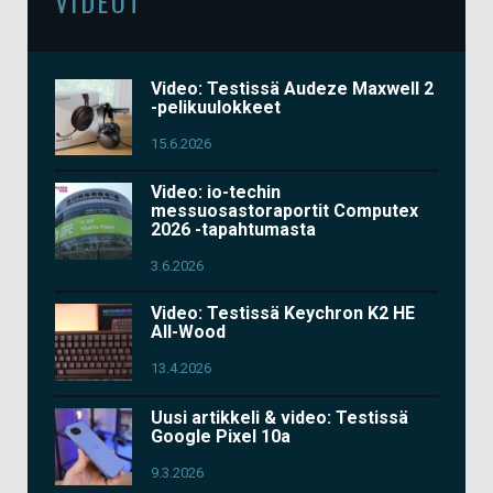
VIDEOT
Video: Testissä Audeze Maxwell 2
-pelikuulokkeet
15.6.2026
Video: io-techin
messuosastoraportit Computex
2026 -tapahtumasta
3.6.2026
Video: Testissä Keychron K2 HE
All-Wood
13.4.2026
Uusi artikkeli & video: Testissä
Google Pixel 10a
9.3.2026