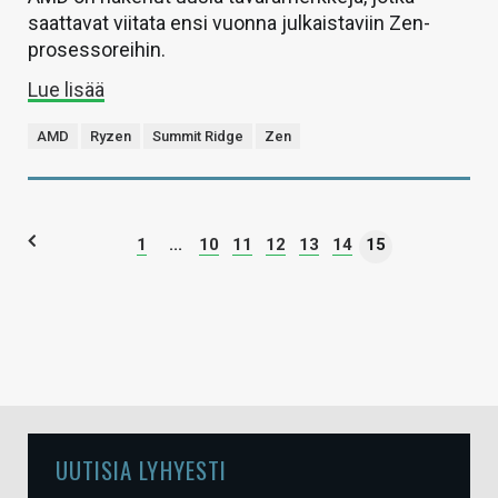
saattavat viitata ensi vuonna julkaistaviin Zen-
prosessoreihin.
Lue lisää
AMD
Ryzen
Summit Ridge
Zen
1
...
10
11
12
13
14
15
UUTISIA LYHYESTI