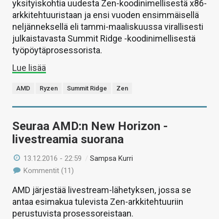
yksityiskohtia uudesta Zen-koodinimellisestä x86-
arkkitehtuuristaan ja ensi vuoden ensimmäisellä
neljänneksellä eli tammi-maaliskuussa virallisesti
julkaistavasta Summit Ridge -koodinimellisestä
työpöytäprosessorista.
Lue lisää
AMD
Ryzen
Summit Ridge
Zen
Seuraa AMD:n New Horizon -
livestreamia suorana
13.12.2016 - 22:59
/
Sampsa Kurri
Kommentit (11)
AMD järjestää livestream-lähetyksen, jossa se
antaa esimakua tulevista Zen-arkkitehtuuriin
perustuvista prosessoreistaan.