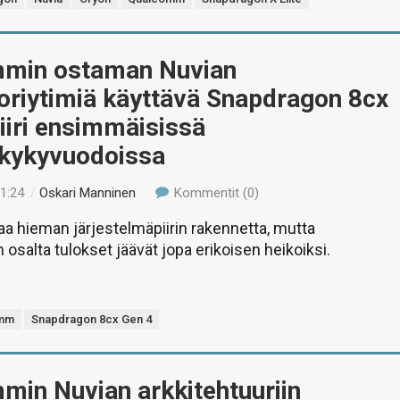
min ostaman Nuvian
oriytimiä käyttävä Snapdragon 8cx
iiri ensimmäisissä
skykyvuodoissa
11:24
/
Oskari Manninen
Kommentit (0)
aa hieman järjestelmäpiirin rakennetta, mutta
 osalta tulokset jäävät jopa erikoisen heikoiksi.
omm
Snapdragon 8cx Gen 4
min Nuvian arkkitehtuuriin