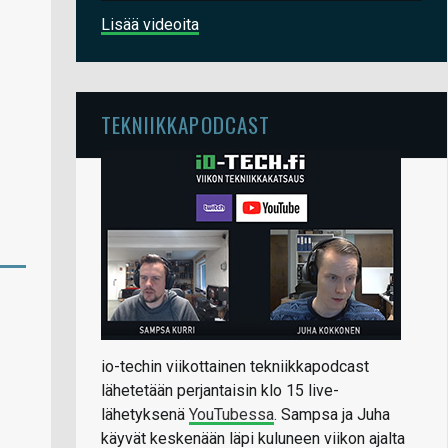
Lisää videoita
TEKNIIKKAPODCAST
io-techin viikottainen tekniikkapodcast
lähetetään perjantaisin klo 15 live-
lähetyksenä
YouTubessa
. Sampsa ja Juha
käyvät keskenään läpi kuluneen viikon ajalta