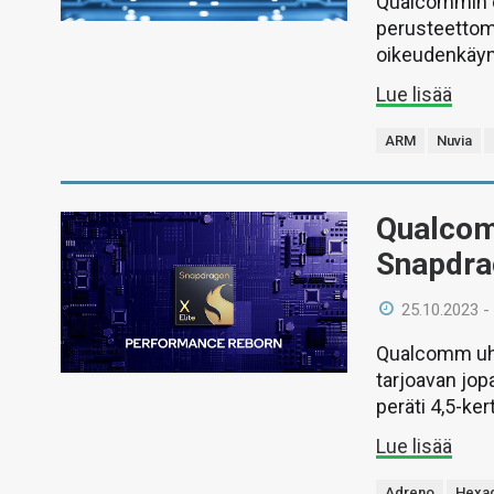
Qualcommin 
perusteettoma
oikeudenkäynt
Lue lisää
ARM
Nuvia
Qualcomm
Snapdrag
25.10.2023 -
Qualcomm uho
tarjoavan jop
peräti 4,5-ker
Lue lisää
Adreno
Hexa