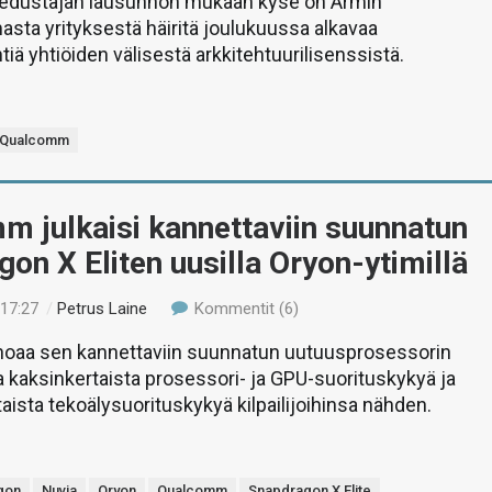
edustajan lausunnon mukaan kyse on Armin
sta yrityksestä häiritä joulukuussa alkavaa
iä yhtiöiden välisestä arkkitehtuurilisenssistä.
Qualcomm
 julkaisi kannettaviin suunnatun
on X Eliten uusilla Oryon-ytimillä
 17:27
/
Petrus Laine
Kommentit (6)
aa sen kannettaviin suunnatun uutuusprosessorin
a kaksinkertaista prosessori- ja GPU-suorituskykyä ja
taista tekoälysuorituskykyä kilpailijoihinsa nähden.
gon
Nuvia
Oryon
Qualcomm
Snapdragon X Elite