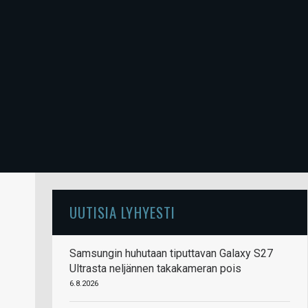
UUTISIA LYHYESTI
Samsungin huhutaan tiputtavan Galaxy S27
Ultrasta neljännen takakameran pois
6.8.2026