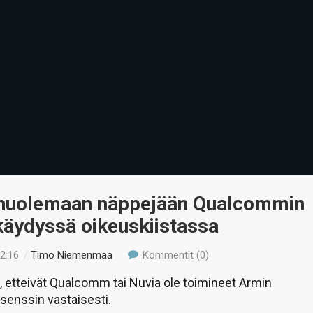
 nuolemaan näppejään Qualcommin
käydyssä oikeuskiistassa
12:16
/
Timo Niemenmaa
Kommentit (0)
, etteivät Qualcomm tai Nuvia ole toimineet Armin
isenssin vastaisesti.