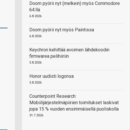
Doom pyörii nyt (melkein) myös Commodore
64:llä
6.8.2026
Doom pyörii nyt myös Paintissa
6.8.2026
Keychron kehittää avoimen lähdekoodin
firmwarea pelihiiriin
5.8.2026
Honor uudisti logonsa
5.8.2026
Counterpoint Research:
Mobiilijärjestelmäpiirien toimitukset laskivat
jopa 15 % vuoden ensimmäisellä puoliskolla
31.7.2026