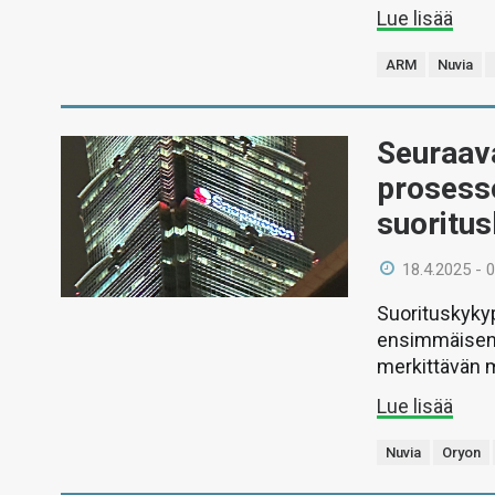
Lue lisää
ARM
Nuvia
Seuraav
prosess
suoritu
18.4.2025 - 
Suorituskykyp
ensimmäisen 
merkittävän 
Lue lisää
Nuvia
Oryon