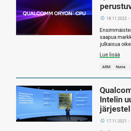
perustuv
18.11.2022 -
Ensimmäisten
saapua markki
julkaisua oik
Lue lisää
ARM
Nuvia
Qualcom
Intelin 
järjeste
17.11.2021 -