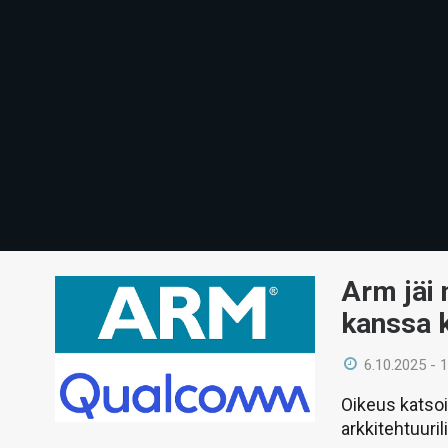
Arm jäi
kanssa 
6.10.2025 - 
Oikeus katsoi
arkkitehtuuril