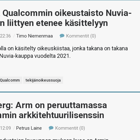
a Qualcommin oikeustaisto Nuvia-
 liittyen etenee käsittelyyn
 22:36
/
Timo Niemenmaa
Kommentit (0)
olla on käsitelty oikeuskiistaa, jonka takana on takana
uvia-kauppa vuodelta 2021.
Qualcomm
tekijänoikeussuoja
rg: Arm on peruuttamassa
in arkkitehtuurilisenssin
 12:09
/
Petrus Laine
Kommentit (0)