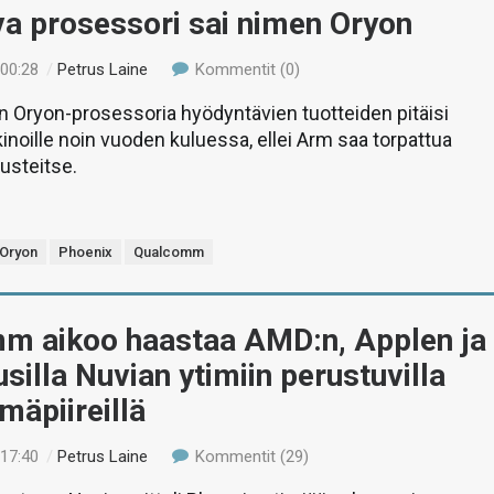
a prosessori sai nimen Oryon
 00:28
/
Petrus Laine
Kommentit (0)
 Oryon-prosessoria hyödyntävien tuotteiden pitäisi
noille noin vuoden kuluessa, ellei Arm saa torpattua
eusteitse.
Oryon
Phoenix
Qualcomm
m aikoo haastaa AMD:n, Applen ja
uusilla Nuvian ytimiin perustuvilla
lmäpiireillä
 17:40
/
Petrus Laine
Kommentit (29)