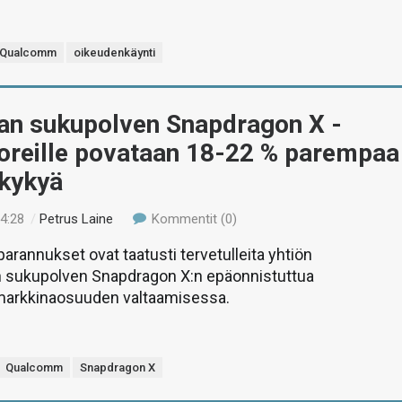
Qualcomm
oikeudenkäynti
an sukupolven Snapdragon X -
oreille povataan 18-22 % parempaa
skykyä
04:28
/
Petrus Laine
Kommentit (0)
arannukset ovat taatusti tervetulleita yhtiön
sukupolven Snapdragon X:n epäonnistuttua
markkinaosuuden valtaamisessa.
Qualcomm
Snapdragon X