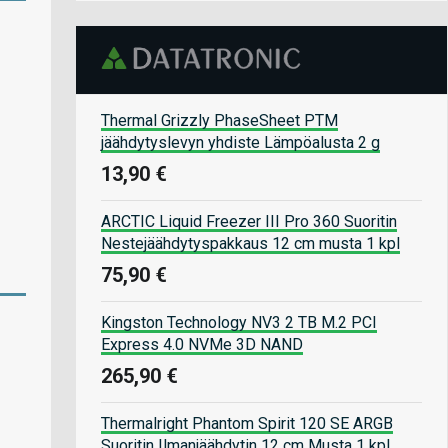
Thermal Grizzly PhaseSheet PTM
jäähdytyslevyn yhdiste Lämpöalusta 2 g
13,90 €
ARCTIC Liquid Freezer III Pro 360 Suoritin
Nestejäähdytyspakkaus 12 cm musta 1 kpl
75,90 €
Kingston Technology NV3 2 TB M.2 PCI
Express 4.0 NVMe 3D NAND
265,90 €
Thermalright Phantom Spirit 120 SE ARGB
Suoritin Ilmanjäähdytin 12 cm Musta 1 kpl