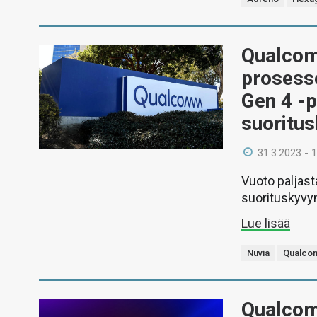
Qualcom
prosess
Gen 4 -p
suoritu
31.3.2023 - 
Vuoto paljast
suorituskyvyn
Lue lisää
Nuvia
Qualc
Qualcom