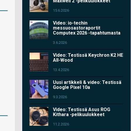
Maxwell 2 -pelikuulokkeet
15.6.2026
Video: io-techin
messuosastoraportit
Computex 2026 -tapahtumasta
3.6.2026
Video: Testissä Keychron K2 HE
All-Wood
13.4.2026
Uusi artikkeli & video: Testissä
Google Pixel 10a
9.3.2026
Video: Testissä Asus ROG
Kithara -pelikuulokkeet
11.2.2026