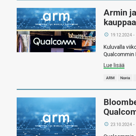
Armin j
kauppaan
19.12.2024 -
Kuluvalla viik
Qualcommin N
Lue lisää
ARM
Nuvia
Bloombe
Qualcomm
23.10.2024 -