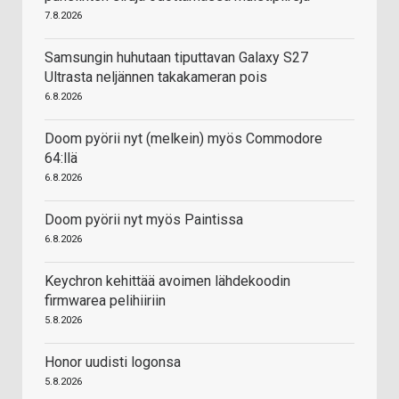
7.8.2026
Samsungin huhutaan tiputtavan Galaxy S27
Ultrasta neljännen takakameran pois
6.8.2026
Doom pyörii nyt (melkein) myös Commodore
64:llä
6.8.2026
Doom pyörii nyt myös Paintissa
6.8.2026
Keychron kehittää avoimen lähdekoodin
firmwarea pelihiiriin
5.8.2026
Honor uudisti logonsa
5.8.2026