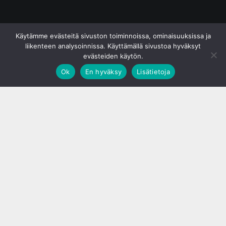
© S&J Media Oy
Käytämme evästeitä sivuston toiminnoissa, ominaisuuksissa ja
liikenteen analysoinnissa. Käyttämällä sivustoa hyväksyt
evästeiden käytön.
Ok
En hyväksy
Lisätietoja
;