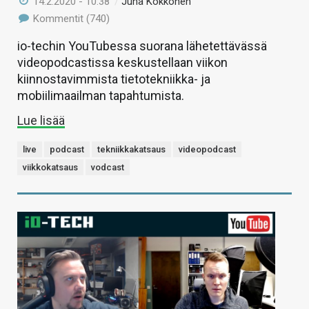
14.2.2020 - 10:38
/
Juha Kokkonen
Kommentit (740)
io-techin YouTubessa suorana lähetettävässä
videopodcastissa keskustellaan viikon
kiinnostavimmista tietotekniikka- ja
mobiilimaailman tapahtumista.
Lue lisää
live
podcast
tekniikkakatsaus
videopodcast
viikkokatsaus
vodcast