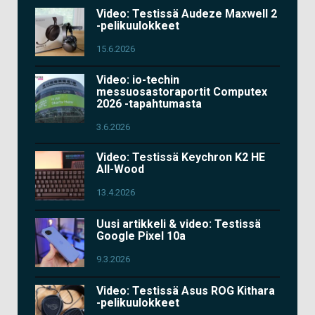
Video: Testissä Audeze Maxwell 2
-pelikuulokkeet
15.6.2026
Video: io-techin
messuosastoraportit Computex
2026 -tapahtumasta
3.6.2026
Video: Testissä Keychron K2 HE
All-Wood
13.4.2026
Uusi artikkeli & video: Testissä
Google Pixel 10a
9.3.2026
Video: Testissä Asus ROG Kithara
-pelikuulokkeet