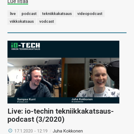
Lue lisää
live
podcast
tekniikkakatsaus
videopodcast
viikkokatsaus
vodcast
Live: io-techin tekniikkakatsaus-
podcast (3/2020)
17.1.2020 - 12:19
/
Juha Kokkonen