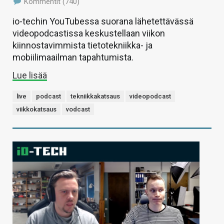
Kommentit (740)
io-techin YouTubessa suorana lähetettävässä
videopodcastissa keskustellaan viikon
kiinnostavimmista tietotekniikka- ja
mobiilimaailman tapahtumista.
Lue lisää
live
podcast
tekniikkakatsaus
videopodcast
viikkokatsaus
vodcast