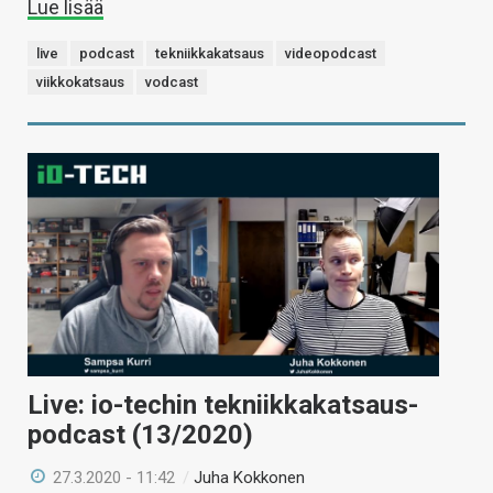
Lue lisää
live
podcast
tekniikkakatsaus
videopodcast
viikkokatsaus
vodcast
Live: io-techin tekniikkakatsaus-
podcast (13/2020)
27.3.2020 - 11:42
/
Juha Kokkonen