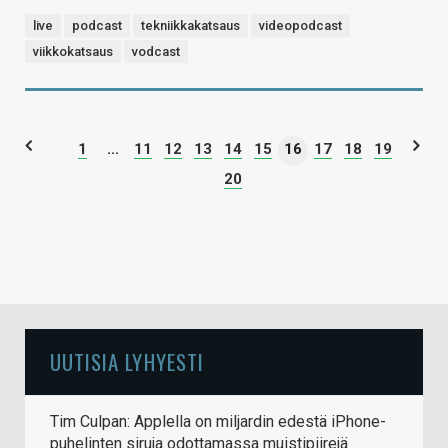
live
podcast
tekniikkakatsaus
videopodcast
viikkokatsaus
vodcast
1
...
11
12
13
14
15
16
17
18
19
20
UUTISIA LYHYESTI
Tim Culpan: Applella on miljardin edestä iPhone-
puhelinten siruja odottamassa muistipiirejä