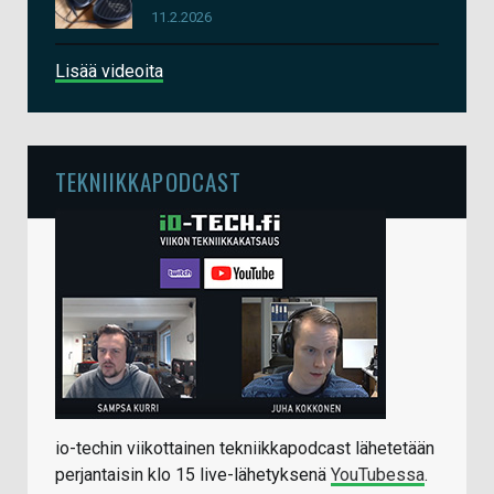
11.2.2026
Lisää videoita
TEKNIIKKAPODCAST
io-techin viikottainen tekniikkapodcast lähetetään
perjantaisin klo 15 live-lähetyksenä
YouTubessa
.