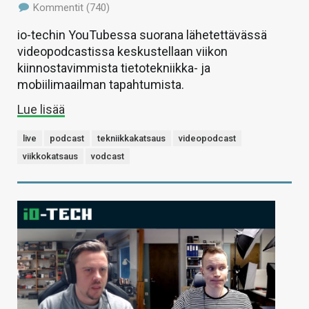
Kommentit (740)
io-techin YouTubessa suorana lähetettävässä
videopodcastissa keskustellaan viikon
kiinnostavimmista tietotekniikka- ja
mobiilimaailman tapahtumista.
Lue lisää
live
podcast
tekniikkakatsaus
videopodcast
viikkokatsaus
vodcast