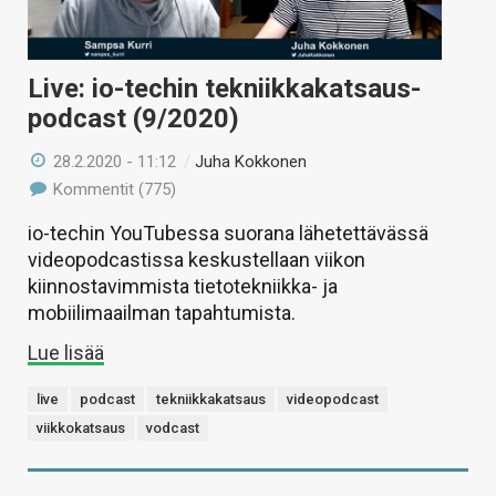
Live: io-techin tekniikkakatsaus-
podcast (9/2020)
28.2.2020 - 11:12
/
Juha Kokkonen
Kommentit (775)
io-techin YouTubessa suorana lähetettävässä
videopodcastissa keskustellaan viikon
kiinnostavimmista tietotekniikka- ja
mobiilimaailman tapahtumista.
Lue lisää
live
podcast
tekniikkakatsaus
videopodcast
viikkokatsaus
vodcast