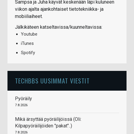
Sampsa ja Juha käyvät keskenään läpi kuluneen
viikon ajalta ajankohtaiset tietotekniikka- ja
mobiiliaiheet.
Jälkikäteen katseltavissa/kuunneltavissa:
Youtube
iTunes
Spotify
TECHBBS UUSIMMAT VIESTIT
Pyöräily
7.8.2026
Mikä ärsyttää pyöräilijöissä (Oli:
Kilpapyöräilijöiden "pakat"..)
7.8.2026