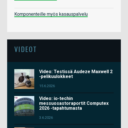
Komponenteille myös kasauspalvelu
VIDEOT
Video: Testissä Audeze Maxwell 2
-pelikuulokkeet
15.6.2026
Video: io-techin
messuosastoraportit Computex
2026 -tapahtumasta
3.6.2026