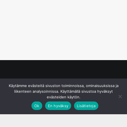
© S&J Media Oy
Käytämme evästeitä sivuston toiminnoissa, ominaisuuksissa ja
liikenteen analysoinnissa. Käyttämällä sivustoa hyväksyt
evästeiden käytön.
Ok
En hyväksy
Lisätietoja
;