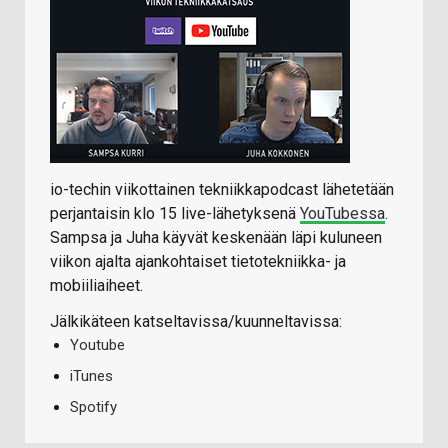
io-techin viikottainen tekniikkapodcast lähetetään
perjantaisin klo 15 live-lähetyksenä
YouTubessa
.
Sampsa ja Juha käyvät keskenään läpi kuluneen
viikon ajalta ajankohtaiset tietotekniikka- ja
mobiiliaiheet.
Jälkikäteen katseltavissa/kuunneltavissa:
Youtube
iTunes
Spotify