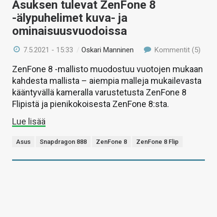
Asuksen tulevat ZenFone 8
-älypuhelimet kuva- ja
ominaisuusvuodoissa
7.5.2021 - 15:33
/
Oskari Manninen
Kommentit (5)
ZenFone 8 -mallisto muodostuu vuotojen mukaan
kahdesta mallista – aiempia malleja mukailevasta
kääntyvällä kameralla varustetusta ZenFone 8
Flipistä ja pienikokoisesta ZenFone 8:sta.
Lue lisää
Asus
Snapdragon 888
ZenFone 8
ZenFone 8 Flip