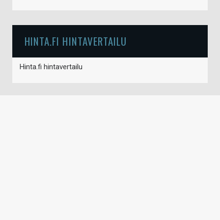
HINTA.FI HINTAVERTAILU
Hinta.fi hintavertailu