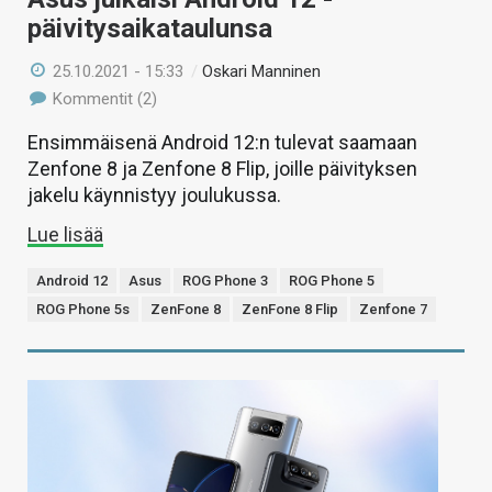
päivitysaikataulunsa
25.10.2021 - 15:33
/
Oskari Manninen
Kommentit (2)
Ensimmäisenä Android 12:n tulevat saamaan
Zenfone 8 ja Zenfone 8 Flip, joille päivityksen
jakelu käynnistyy joulukussa.
Lue lisää
Android 12
Asus
ROG Phone 3
ROG Phone 5
ROG Phone 5s
ZenFone 8
ZenFone 8 Flip
Zenfone 7