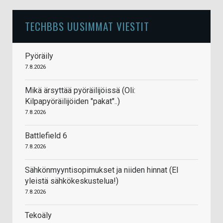
TECHBBS UUSIMMAT VIESTIT
Pyöräily
7.8.2026
Mikä ärsyttää pyöräilijöissä (Oli:
Kilpapyöräilijöiden "pakat"..)
7.8.2026
Battlefield 6
7.8.2026
Sähkönmyyntisopimukset ja niiden hinnat (EI
yleistä sähkökeskustelua!)
7.8.2026
Tekoäly