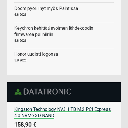
Doom pyörii nyt myös Paintissa
6.8.2026
Keychron kehittää avoimen lähdekoodin
firmwarea pelihiiriin
5.8.2026
Honor uudisti logonsa
5.8.2026
Kingston Technology NV3 1 TB M.2 PCI Express
4.0 NVMe 3D NAND
158,90 €