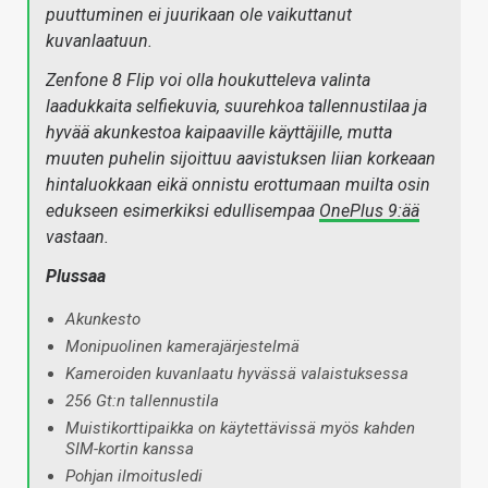
puuttuminen ei juurikaan ole vaikuttanut
kuvanlaatuun.
Zenfone 8 Flip voi olla houkutteleva valinta
laadukkaita selfiekuvia, suurehkoa tallennustilaa ja
hyvää akunkestoa kaipaaville käyttäjille, mutta
muuten puhelin sijoittuu aavistuksen liian korkeaan
hintaluokkaan eikä onnistu erottumaan muilta osin
edukseen esimerkiksi edullisempaa
OnePlus 9:ää
vastaan.
Plussaa
Akunkesto
Monipuolinen kamerajärjestelmä
Kameroiden kuvanlaatu hyvässä valaistuksessa
256 Gt:n tallennustila
Muistikorttipaikka on käytettävissä myös kahden
SIM-kortin kanssa
Pohjan ilmoitusledi