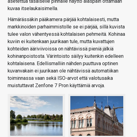
asetettua tasaiselle pinnalle näyttö alaspäin ottamaan
kuvaa itselaukaisimella.
Hämärässäkin pääkamera pärjää kohtalaisesti, mutta
markkinoiden parhaimmistolle se ei pärjää, sillä kuvista
tulee valon vähentyessä kohtalaisen pehmeitä. Kohinaa
kuviin ei kuitenkaan juurikaan tule, mutta kuvattujen
kohteiden ääriviivoissa on nähtävissä pieniä jälkiä
kohinanpoistosta. Värintoisto säilyy kuitenkin edelleen
kohtalaisena. Edellismalliin nähden puuttuva optinen
kuvanvakain ei juurikaan ole nähtävissä automatiikan
toiminnassa vaan sekä ISO-arvot että valotusaika
muistuttavat Zenfone 7 Pron käyttämiä arvoja.