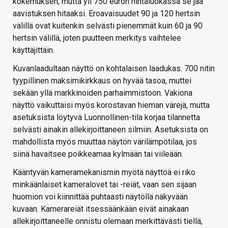
kokemuksen, mutta yli 750 euron hintaluokassa se jää
aavistuksen hitaaksi. Eroavaisuudet 90 ja 120 hertsin
välillä ovat kuitenkin selvästi pienemmät kuin 60 ja 90
hertsin välillä, joten puutteen merkitys vaihtelee
käyttäjittäin.
Kuvanlaadultaan näyttö on kohtalaisen laadukas. 700 nitin
tyypillinen maksimikirkkaus on hyvää tasoa, muttei
sekään yllä markkinoiden parhaimmistoon. Vakiona
näyttö vaikuttaisi myös korostavan hieman värejä, mutta
asetuksista löytyvä Luonnollinen-tila korjaa tilannetta
selvästi ainakin allekirjoittaneen silmiin. Asetuksista on
mahdollista myös muuttaa näytön värilämpötilaa, jos
siinä havaitsee poikkeamaa kylmään tai viileään.
Kääntyvän kameramekanismin myötä näyttöä ei riko
minkäänlaiset kameralovet tai -reiät, vaan sen sijaan
huomion voi kiinnittää puhtaasti näytöllä näkyvään
kuvaan. Kamerareiät itsessäänkään eivät ainakaan
allekirjoittaneelle onnistu olemaan merkittävästi tiellä,