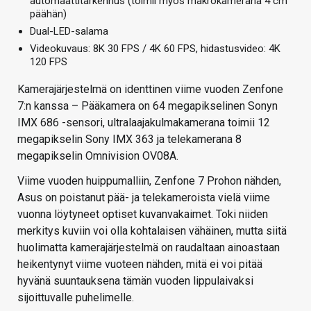
automaattitarkennus (toimii myös makrokamerana 4 cm
päähän)
Dual-LED-salama
Videokuvaus: 8K 30 FPS / 4K 60 FPS, hidastusvideo: 4K
120 FPS
Kamerajärjestelmä on identtinen viime vuoden Zenfone
7:n kanssa – Pääkamera on 64 megapikselinen Sonyn
IMX 686 -sensori, ultralaajakulmakamerana toimii 12
megapikselin Sony IMX 363 ja telekamerana 8
megapikselin Omnivision OV08A.
Viime vuoden huippumalliin, Zenfone 7 Prohon nähden,
Asus on poistanut pää- ja telekameroista vielä viime
vuonna löytyneet optiset kuvanvakaimet. Toki niiden
merkitys kuviin voi olla kohtalaisen vähäinen, mutta siitä
huolimatta kamerajärjestelmä on raudaltaan ainoastaan
heikentynyt viime vuoteen nähden, mitä ei voi pitää
hyvänä suuntauksena tämän vuoden lippulaivaksi
sijoittuvalle puhelimelle.