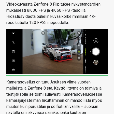
Videokuvausta Zenfone 8 Flip tukee nykystandardien
mukaisesti 8K 30 FPS ja 4K 60 FPS -tasoilla.
Hidastusvideota puhelin kuvaa korkeimmillaan 4K-
resoluutiolla 120 FPS:n nopeudella.
Kamerasovellus on tuttu Asuksen viime vuoden
malleista ja Zenfone 8:sta. Käyttöliittymä on toimiva ja
testijaksolla se toimi sulavasti. Kamerasovelluksessa
kamerajärjestelmän liikuttaminen on mahdollista myös
muuten kuin perustilan ja selfietilan välillä – suoraan
näytöllä on näkyvissä painike, jonka kautta on