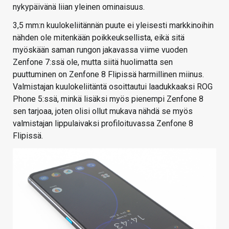
nykypäivänä liian yleinen ominaisuus.
3,5 mm:n kuulokeliitännän puute ei yleisesti markkinoihin
nähden ole mitenkään poikkeuksellista, eikä sitä
myöskään saman rungon jakavassa viime vuoden
Zenfone 7:ssä ole, mutta siitä huolimatta sen
puuttuminen on Zenfone 8 Flipissä harmillinen miinus.
Valmistajan kuulokeliitäntä osoittautui laadukkaaksi ROG
Phone 5:ssä, minkä lisäksi myös pienempi Zenfone 8
sen tarjoaa, joten olisi ollut mukava nähdä se myös
valmistajan lippulaivaksi profiloituvassa Zenfone 8
Flipissä.