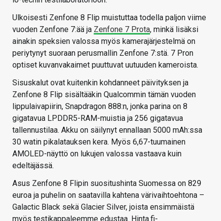
Ulkoisesti Zenfone 8 Flip muistuttaa todella paljon viime
vuoden Zenfone 7:ää ja
Zenfone 7 Prota
, minkä lisäksi
ainakin speksien valossa myös kamerajärjestelmä on
periytynyt suoraan perusmallin Zenfone 7:stä. 7 Pron
optiset kuvanvakaimet puuttuvat uutuuden kameroista.
Sisuskalut ovat kuitenkin kohdanneet päivityksen ja
Zenfone 8 Flip sisältääkin Qualcommin tämän vuoden
lippulaivapiirin, Snapdragon 888:n, jonka parina on 8
gigatavua LPDDR5-RAM-muistia ja 256 gigatavua
tallennustilaa. Akku on säilynyt ennallaan 5000 mAh:ssa
30 watin pikalatauksen kera. Myös 6,67-tuumainen
AMOLED-näyttö on lukujen valossa vastaava kuin
edeltäjässä.
Asus Zenfone 8 Flipin suositushinta Suomessa on 829
euroa ja puhelin on saatavilla kahtena värivaihtoehtona –
Galactic Black sekä Glacier Silver, joista ensimmäistä
myös testikappaleemme edustaa. Hinta.fi-