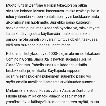
Muotoilultaan Zenfone 8 Flipin takakuori on pitkiä
sivujaan kohden loivasti kaareutuva, minkä myötä puhelin
istuu yhteenkin käteen kohtalaisen hyvin kookkaahkoista
ulkomitoistaan huolimatta. Suurehko paino kuitenkin
hankaloittaa puhelimen kädessä pyörittelyä, minkä myötä
kahta kättä voi joutua käyttämään. Lisäksi suurehkon
painon myötä puhelin on varsin tuntuva objekti taskussa,
eikä sen mukanaolo pääse unohtumaan.
Puhelimen kehykset ovat 6000-sarjan alumiinia, takakuori
Corningin Gorilla Glass 3:a ja näytön suojalasi Gorilla
Glass Victusta. Puhelin tuntuukin kädessä erittäin
laadukkaalta ja jämäkältä. Käyttäjästä riippuen
positiivisena puolena puhelimen suurehko paino voi
myös omalla tavallaan lisätä tätä arvokkuuden tunnetta.
Minkäänlaisia vedenkestävyyksiä Asus ei Zenfone 8
Flipille lupaa, mikä on toki ainakin jossain määrin
ymmärrettävää kääntyvän kamerarakenteen myötä, mutta