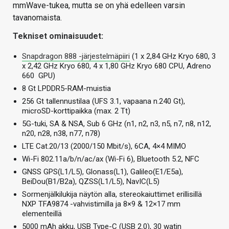
mmWave-tukea, mutta se on yhä edelleen varsin
tavanomaista.
Tekniset ominaisuudet:
Snapdragon 888 -järjestelmäpiiri
(1 x 2,84 GHz Kryo 680, 3
x 2,42 GHz Kryo 680, 4 x 1,80 GHz Kryo 680 CPU, Adreno
660 GPU)
8 Gt LPDDR5-RAM-muistia
256 Gt tallennustilaa (UFS 3.1, vapaana n.240 Gt),
microSD-korttipaikka (max. 2 Tt)
5G-tuki, SA & NSA, Sub 6 GHz (n1, n2, n3, n5, n7, n8, n12,
n20, n28, n38, n77, n78)
LTE Cat.20/13 (2000/150 Mbit/s), 6CA, 4×4 MIMO
Wi-Fi 802.11a/b/n/ac/ax (Wi-Fi 6), Bluetooth 5.2, NFC
GNSS GPS(L1/L5), Glonass(L1), Galileo(E1/E5a),
BeiDou(B1/B2a), QZSS(L1/L5), NavIC(L5)
Sormenjälkilukija näytön alla, stereokaiuttimet erillisillä
NXP TFA9874 -vahvistimilla ja 8×9 & 12×17 mm
elementeillä
5000 mAh akku, USB Type-C (USB 2.0), 30 watin