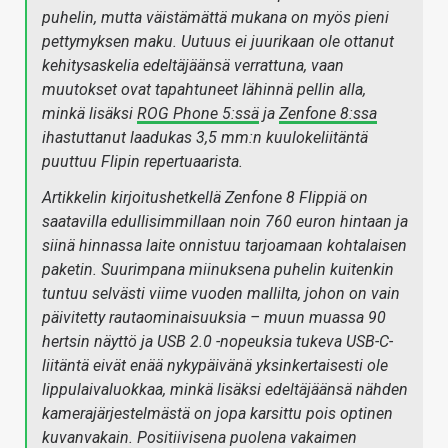
puhelin, mutta väistämättä mukana on myös pieni
pettymyksen maku. Uutuus ei juurikaan ole ottanut
kehitysaskelia edeltäjäänsä verrattuna, vaan
muutokset ovat tapahtuneet lähinnä pellin alla,
minkä lisäksi
ROG Phone 5:ssä
ja
Zenfone 8:ssa
ihastuttanut laadukas 3,5 mm:n kuulokeliitäntä
puuttuu Flipin repertuaarista.
Artikkelin kirjoitushetkellä Zenfone 8 Flippiä on
saatavilla edullisimmillaan noin 760 euron hintaan ja
siinä hinnassa laite onnistuu tarjoamaan kohtalaisen
paketin. Suurimpana miinuksena puhelin kuitenkin
tuntuu selvästi viime vuoden mallilta, johon on vain
päivitetty rautaominaisuuksia – muun muassa 90
hertsin näyttö ja USB 2.0 -nopeuksia tukeva USB-C-
liitäntä eivät enää nykypäivänä yksinkertaisesti ole
lippulaivaluokkaa, minkä lisäksi edeltäjäänsä nähden
kamerajärjestelmästä on jopa karsittu pois optinen
kuvanvakain. Positiivisena puolena vakaimen