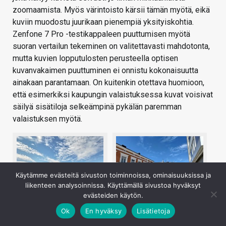
zoomaamista. Myös värintoisto kärsii tämän myötä, eikä
kuviin muodostu juurikaan pienempiä yksityiskohtia.
Zenfone 7 Pro -testikappaleen puuttumisen myötä
suoran vertailun tekeminen on valitettavasti mahdotonta,
mutta kuvien lopputulosten perusteella optisen
kuvanvakaimen puuttuminen ei onnistu kokonaisuutta
ainakaan parantamaan. On kuitenkin otettava huomioon,
että esimerkiksi kaupungin valaistuksessa kuvat voisivat
säilyä sisätiloja selkeämpinä pykälän paremman
valaistuksen myötä.
Käytämme evästeitä sivuston toiminnoissa, ominaisuuksissa ja
liikenteen analysoinnissa. Käyttämällä sivustoa hyväksyt
evästeiden käytön.
Ok
En hyväksy
Lisätietoja