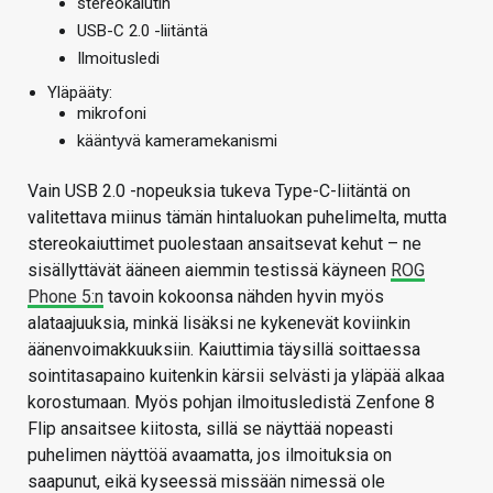
stereokaiutin
USB-C 2.0 -liitäntä
Ilmoitusledi
Yläpääty:
mikrofoni
kääntyvä kameramekanismi
Vain USB 2.0 -nopeuksia tukeva Type-C-liitäntä on
valitettava miinus tämän hintaluokan puhelimelta, mutta
stereokaiuttimet puolestaan ansaitsevat kehut – ne
sisällyttävät ääneen aiemmin testissä käyneen
ROG
Phone 5:n
tavoin kokoonsa nähden hyvin myös
alataajuuksia, minkä lisäksi ne kykenevät koviinkin
äänenvoimakkuuksiin. Kaiuttimia täysillä soittaessa
sointitasapaino kuitenkin kärsii selvästi ja yläpää alkaa
korostumaan. Myös pohjan ilmoitusledistä Zenfone 8
Flip ansaitsee kiitosta, sillä se näyttää nopeasti
puhelimen näyttöä avaamatta, jos ilmoituksia on
saapunut, eikä kyseessä missään nimessä ole