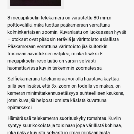
8 megapikselin telekamera on varustettu 80 mm:n
polttovälillä, mikä tuottaa pääkameraan verrattuna
kolminkertaisen zoomin. Kuvanlaatu on luokassaan hyvää
– otokset ovat pääosin teräviä ja värintoisto asiallista.
Pääkameraan verrattuna värintoisto jää kuitenkin
toisinaan aavistuksen valjuksi, minkä lisäksi 8
megapikselin resoluutio on varsin selvästi
huomattavissa kuviin tarkemmin zoomatessa.
Selfiekamerana telekameraa voi olla haastava käyttää,
sillä sen lisäksi, että 3x-zoom on todella voimakas, on
kameran minimitarkennusetäisyys suhteellisen kaukana,
joten kuva jää helposti omista käsistä kuvattuna
epätarkaksi.
Hämärässä telekameran suorituskyky romahtaa. Kuviin
syntyy suurikokoista ja toisinaan jopa värillistä kohinaa,
joka näkyy kuvista selvästi jo ilman minkäänlaista