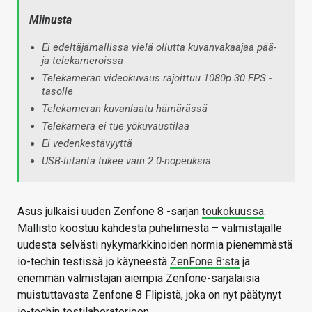
Miinusta
Ei edeltäjämallissa vielä ollutta kuvanvakaajaa pää-
ja telekameroissa
Telekameran videokuvaus rajoittuu 1080p 30 FPS -
tasolle
Telekameran kuvanlaatu hämärässä
Telekamera ei tue yökuvaustilaa
Ei vedenkestävyyttä
USB-liitäntä tukee vain 2.0-nopeuksia
Asus julkaisi uuden Zenfone 8 -sarjan
toukokuussa
.
Mallisto koostuu kahdesta puhelimesta – valmistajalle
uudesta selvästi nykymarkkinoiden normia pienemmästä
io-techin testissä jo käyneestä
ZenFone 8:sta
ja
enemmän valmistajan aiempia Zenfone-sarjalaisia
muistuttavasta Zenfone 8 Flipistä, joka on nyt päätynyt
io-techin testilaboratorioon.