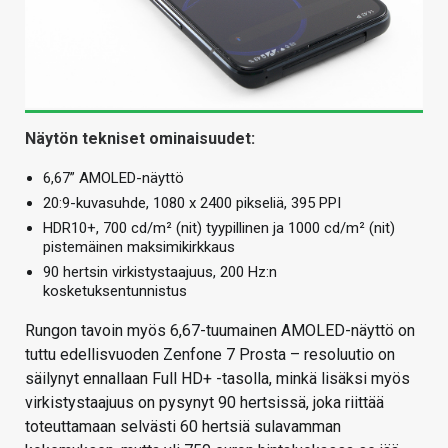
Näytön tekniset ominaisuudet:
6,67” AMOLED-näyttö
20:9-kuvasuhde, 1080 x 2400 pikseliä, 395 PPI
HDR10+, 700 cd/m² (nit) tyypillinen ja 1000 cd/m² (nit)
pistemäinen maksimikirkkaus
90 hertsin virkistystaajuus, 200 Hz:n
kosketuksentunnistus
Rungon tavoin myös 6,67-tuumainen AMOLED-näyttö on
tuttu edellisvuoden Zenfone 7 Prosta – resoluutio on
säilynyt ennallaan Full HD+ -tasolla, minkä lisäksi myös
virkistystaajuus on pysynyt 90 hertsissä, joka riittää
toteuttamaan selvästi 60 hertsiä sulavamman