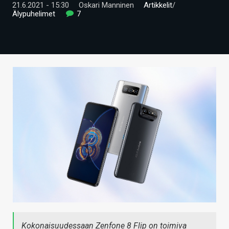
21.6.2021 - 15:30
Oskari Manninen
Artikkelit
/
ARTIKKELIT
Älypuhelimet
7
VIDEOT
TECHBBS
TIETOA
HINTA.FI
KAUPPA
VAIHDA TEEMA
HAKU
Kokonaisuudessaan Zenfone 8 Flip on toimiva