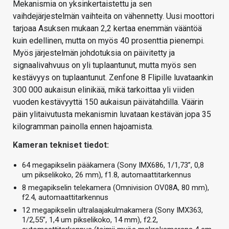
Mekanismia on yksinkertaistettu ja sen
vaihdejärjestelmän vaihteita on vähennetty. Uusi moottori
tarjoaa Asuksen mukaan 2,2 kertaa enemmän vääntöä
kuin edellinen, mutta on myös 40 prosenttia pienempi.
Myös järjestelmän johdotuksia on päivitetty ja
signaalivahvuus on yli tuplaantunut, mutta myös sen
kestävyys on tuplaantunut. Zenfone 8 Flipille luvataankin
300 000 aukaisun elinikää, mikä tarkoittaa yli viiden
vuoden kestävyyttä 150 aukaisun päivätahdilla. Väärin
päin ylitaivutusta mekanismin luvataan kestävän jopa 35
kilogramman painolla ennen hajoamista.
Kameran tekniset tiedot:
64 megapikselin pääkamera (Sony IMX686, 1/1,73”, 0,8
um pikselikoko, 26 mm), f1.8, automaattitarkennus
8 megapikselin telekamera (Omnivision OV08A, 80 mm),
f2.4, automaattitarkennus
12 megapikselin ultralaajakulmakamera (Sony IMX363,
1/2,55”, 1,4 um pikselikoko, 14 mm), f2.2,