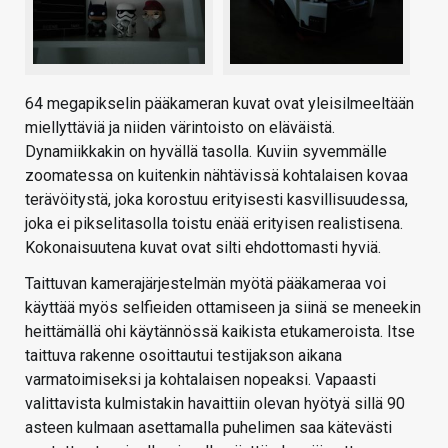
64 megapikselin pääkameran kuvat ovat yleisilmeeltään
miellyttäviä ja niiden värintoisto on eläväistä.
Dynamiikkakin on hyvällä tasolla. Kuviin syvemmälle
zoomatessa on kuitenkin nähtävissä kohtalaisen kovaa
terävöitystä, joka korostuu erityisesti kasvillisuudessa,
joka ei pikselitasolla toistu enää erityisen realistisena.
Kokonaisuutena kuvat ovat silti ehdottomasti hyviä.
Taittuvan kamerajärjestelmän myötä pääkameraa voi
käyttää myös selfieiden ottamiseen ja siinä se meneekin
heittämällä ohi käytännössä kaikista etukameroista. Itse
taittuva rakenne osoittautui testijakson aikana
varmatoimiseksi ja kohtalaisen nopeaksi. Vapaasti
valittavista kulmistakin havaittiin olevan hyötyä sillä 90
asteen kulmaan asettamalla puhelimen saa kätevästi