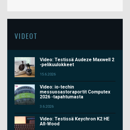
VIDEOT
Video: Testissä Audeze Maxwell 2
-pelikuulokkeet
15.6.2026
Video: io-techin
messuosastoraportit Computex
2026 -tapahtumasta
3.6.2026
Video: Testissä Keychron K2 HE
All-Wood