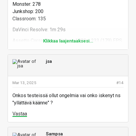
Monster: 278
Junkshop: 200
Classroom: 135
DaVinci Resolve: 1m 29s
Assetto Corsa Competizione 1080p: 233 (179) FPS
Klikkaa laajentaaksesi...
Cyberpunk 2077 1080p: 225 (167) FPS
Factorio: 286 UPS
jsa
Kokoonpanon tehonkulutus:
Cinebench 2024: 323W
Mar 13, 2025
#14
Cyberpunk 2077 1080p: 483W
Onkos testeissä ollut ongelmia vai onko iskenyt ns
Prosessorin lämpötilat
"yllättävä käänne" ?
Cinebench 2024: 78 C
Vastaa
Cyberpunk 2077 1080p: 73 C
Verrokkitulokset löytyy täältä:
Sampsa