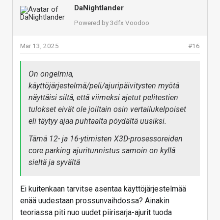
DaNightlander
Powered by 3dfx Voodoo
Mar 13, 2025
#16
On ongelmia,
käyttöjärjestelmä/peli/ajuripäivitysten myötä
näyttäisi siltä, että viimeksi ajetut pelitestien
tulokset eivät ole joiltain osin vertailukelpoiset
eli täytyy ajaa puhtaalta pöydältä uusiksi.
Tämä 12- ja 16-ytimisten X3D-prosessoreiden
core parking ajuritunnistus samoin on kyllä
sieltä ja syvältä
Ei kuitenkaan tarvitse asentaa käyttöjärjestelmää
enää uudestaan prossunvaihdossa? Ainakin
teoriassa piti nuo uudet piirisarja-ajurit tuoda