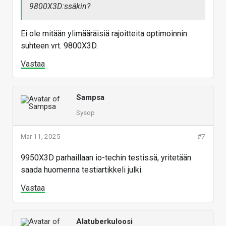
9800X3D:ssäkin?
16-core monster ties the Ryzen 7
9800X3D in gaming.
Ei ole mitään ylimääräisiä rajoitteita optimoinnin
www.tomshardware.com
suhteen vrt. 9800X3D.
Vastaa
9950X3D revikkaa nyt ulkona.
Vastaa
Sampsa
Sysop
Mar 11, 2025
#7
9950X3D parhaillaan io-techin testissä, yritetään
saada huomenna testiartikkeli julki.
Vastaa
Alatuberkuloosi