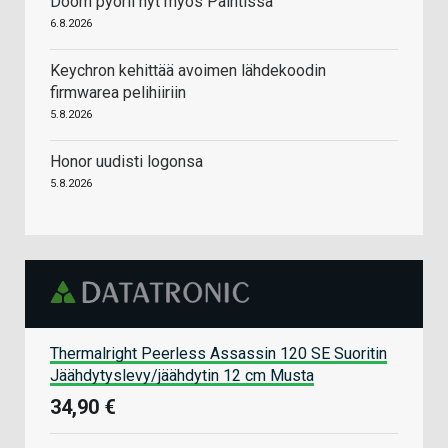
Doom pyörii nyt myös Paintissa
6.8.2026
Keychron kehittää avoimen lähdekoodin
firmwarea pelihiiriin
5.8.2026
Honor uudisti logonsa
5.8.2026
Thermalright Peerless Assassin 120 SE Suoritin
Jäähdytyslevy/jäähdytin 12 cm Musta
34,90 €