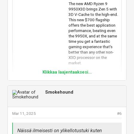
The new AMD Ryzen 9
9950X3D brings Zen 5 with
3D V-Cache to the high-end.
This new $700 flagship
offers the best application
performance, beating even
the 9950X, and at the same
time you get a fantastic
gaming experience that's
better than any other non-
X3D processor on the
market.
Klikkaa laajentaaksesi...
www.techpowerup.com
Smokehound
AMD Ryzen 9 9950X3D
Mar 11, 2025
#6
Review: Stunning gaming
performance meets top-tier
Näissä ilmeisesti on ylikellotustuki kuten
productivity