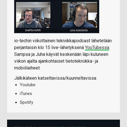
io-techin viikottainen tekniikkapodcast lähetetään
perjantaisin klo 15 live-lähetyksenä
YouTubessa
.
Sampsa ja Juha käyvät keskenään läpi kuluneen
viikon ajalta ajankohtaiset tietotekniikka- ja
mobiiliaiheet.
Jälkikäteen katseltavissa/kuunneltavissa:
Youtube
iTunes
Spotify