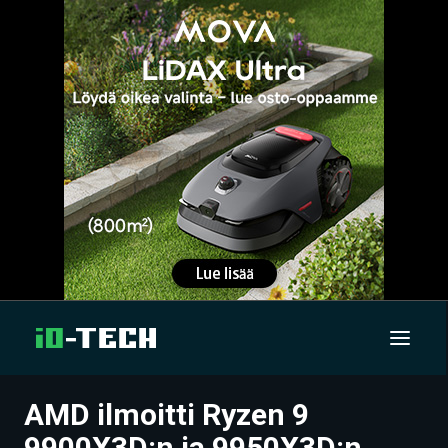
AMD ilmoitti Ryzen 9
UUTISET
9900X3D:n ja 9950X3D:n