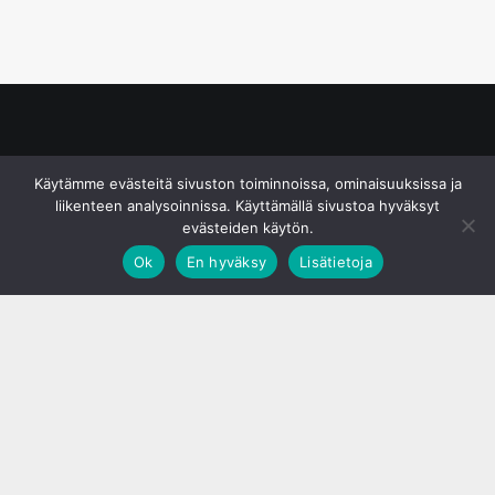
© S&J Media Oy
Käytämme evästeitä sivuston toiminnoissa, ominaisuuksissa ja
liikenteen analysoinnissa. Käyttämällä sivustoa hyväksyt
evästeiden käytön.
Ok
En hyväksy
Lisätietoja
;