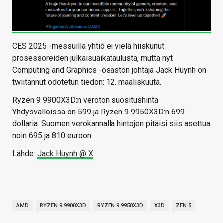
CES 2025 -messuilla yhtiö ei vielä hiiskunut
prosessoreiden julkaisuaikataulusta, mutta nyt
Computing and Graphics -osaston johtaja Jack Huynh on
twiitannut odotetun tiedon: 12. maaliskuuta.
Ryzen 9 9900X3D:n veroton suositushinta
Yhdysvalloissa on 599 ja Ryzen 9 9950X3D:n 699
dollaria. Suomen verokannalla hintojen pitäisi siis asettua
noin 695 ja 810 euroon.
Lähde:
Jack Huynh @ X
AMD
RYZEN 9 9900X3D
RYZEN 9 9950X3D
X3D
ZEN 5