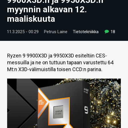
ARTIKKELIT
myynnin alkavan 12.
maaliskuuta
VIDEOT
TECHBBS
11.3.2025 - 00:29
Petrus Laine
Tietotekniikka
18
TIETOA
HINTA.FI
Ryzen 9 9900X3D ja 9950X3D esiteltiin CES-
messuilla ja ne on tuttuun tapaan varustettu 64
KAUPPA
Mt:n X3D-välimuistilla toisen CCD:n parina.
VAIHDA TEEMA
HAKU