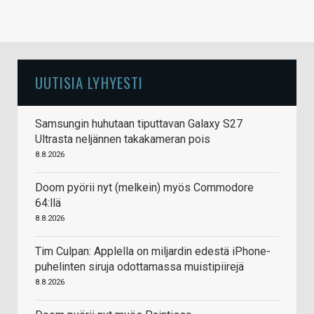
UUTISIA LYHYESTI
Samsungin huhutaan tiputtavan Galaxy S27
Ultrasta neljännen takakameran pois
8.8.2026
Doom pyörii nyt (melkein) myös Commodore
64:llä
8.8.2026
Tim Culpan: Applella on miljardin edestä iPhone-
puhelinten siruja odottamassa muistipiirejä
8.8.2026