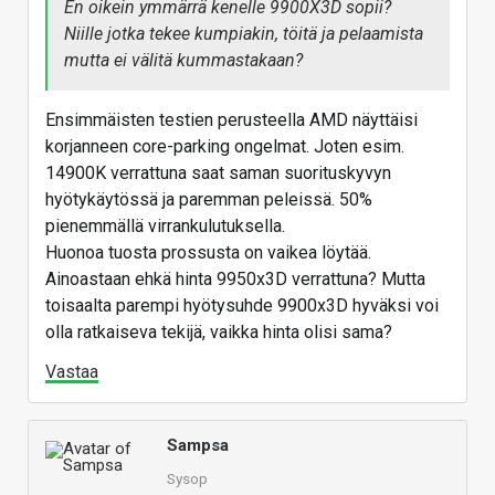
En oikein ymmärrä kenelle 9900X3D sopii?
Niille jotka tekee kumpiakin, töitä ja pelaamista
mutta ei välitä kummastakaan?
Ensimmäisten testien perusteella AMD näyttäisi
korjanneen core-parking ongelmat. Joten esim.
14900K verrattuna saat saman suorituskyvyn
hyötykäytössä ja paremman peleissä. 50%
pienemmällä virrankulutuksella.
Huonoa tuosta prossusta on vaikea löytää.
Ainoastaan ehkä hinta 9950x3D verrattuna? Mutta
toisaalta parempi hyötysuhde 9900x3D hyväksi voi
olla ratkaiseva tekijä, vaikka hinta olisi sama?
Vastaa
Sampsa
Sysop