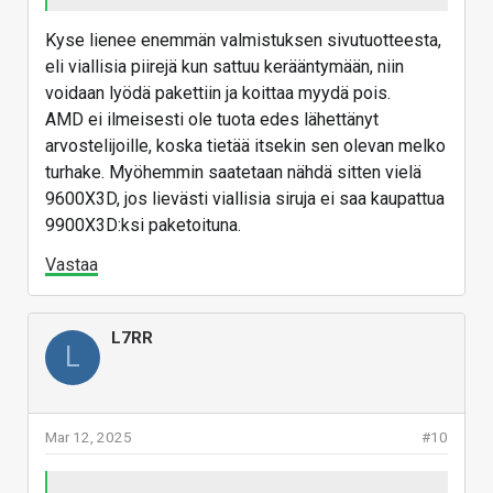
Kyse lienee enemmän valmistuksen sivutuotteesta,
eli viallisia piirejä kun sattuu kerääntymään, niin
voidaan lyödä pakettiin ja koittaa myydä pois.
AMD ei ilmeisesti ole tuota edes lähettänyt
arvostelijoille, koska tietää itsekin sen olevan melko
turhake. Myöhemmin saatetaan nähdä sitten vielä
9600X3D, jos lievästi viallisia siruja ei saa kaupattua
9900X3D:ksi paketoituna.
Vastaa
L7RR
L
Mar 12, 2025
#10