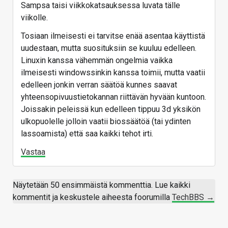
Sampsa taisi viikkokatsauksessa luvata tälle
viikolle.
Tosiaan ilmeisesti ei tarvitse enää asentaa käyttistä
uudestaan, mutta suosituksiin se kuuluu edelleen.
Linuxin kanssa vähemmän ongelmia vaikka
ilmeisesti windowssinkin kanssa toimii, mutta vaatii
edelleen jonkin verran säätöä kunnes saavat
yhteensopivuustietokannan riittävän hyvään kuntoon.
Joissakin peleissä kun edelleen tippuu 3d yksikön
ulkopuolelle jolloin vaatii biossäätöä (tai ydinten
lassoamista) että saa kaikki tehot irti.
Vastaa
Näytetään 50 ensimmäistä kommenttia. Lue kaikki
kommentit ja keskustele aiheesta foorumilla
TechBBS →