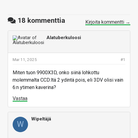
18
kommenttia
Kirjoita kommentti →
Alatuberkuloosi
Mar 11, 2025
#1
Miten tuon 9900X3D, onko siinä lohkottu
molemmalta CCD:ltä 2 ydintä pois, eli 3DV olisi vain
6:n ytimen kaverina?
Vastaa
Wipeltäjä
W