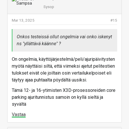
Sysop
Testissä AMD Ryzen 7
9800X3D - io-tech.fi
Mar 13, 2025
#15
Testissä AMD:n 2. sukupolven 3D-
välimuistiin ja Zen 5 -arkkitehtuuriin
perustuva 8-ytiminen Ryzen 7
Onkos testeissä ollut ongelmia vai onko iskenyt
9800X3D -peliprosessori.
ns "yllättävä käänne" ?
www.io-tech.fi
On ongelmia, käyttöjärjestelmä/peli/ajuripäivitysten
Vastaa
myötä näyttäisi siltä, että viimeksi ajetut pelitestien
tulokset eivät ole joiltain osin vertailukelpoiset eli
täytyy ajaa puhtaalta pöydältä uusiksi.
Tämä 12- ja 16-ytimisten X3D-prosessoreiden core
parking ajuritunnistus samoin on kyllä sieltä ja
syvältä
Vastaa