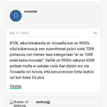
Vastaa
oriental
O
Mar 11, 2025
#3
810€, aika hinnakasta on. toisaalta kun on 9950x
ollut kiikarissa ja sen suomihinnat pyörii siinä 700€
pinnassa, niin menee taas kategoriaan "ei se 100€
enää tunnu missään". Välillä on 9950x näkynyt 650€
pintaan mutta ei sekään vielä ihan älytön ero ole.
Toisaalta voi toivoa, että perusversion hinta laskisi
nyt kun tulee 3d ulos.
Vastaa
aleksejjj