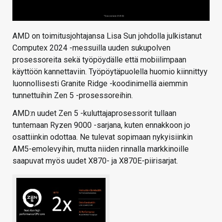
AMD on toimitusjohtajansa Lisa Sun johdolla julkistanut
Computex 2024 -messuilla uuden sukupolven
prosessoreita sekä työpöydälle että mobiilimpaan
käyttöön kannettaviin. Työpöytäpuolella huomio kiinnittyy
luonnollisesti Granite Ridge -koodinimellä aiemmin
tunnettuihin Zen 5 -prosessoreihin.
AMD:n uudet Zen 5 -kuluttajaprosessorit tullaan
tuntemaan Ryzen 9000 -sarjana, kuten ennakkoon jo
osattiinkin odottaa. Ne tulevat sopimaan nykyisiinkin
AM5-emolevyihin, mutta niiden rinnalla markkinoille
saapuvat myös uudet X870- ja X870E-piirisarjat.