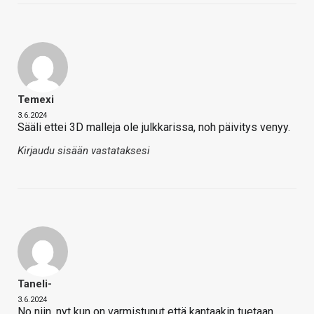
Temexi
3.6.2024
Sääli ettei 3D malleja ole julkkarissa, noh päivitys venyy.
Kirjaudu sisään vastataksesi
Taneli-
3.6.2024
No niin, nyt kun on varmistunut että kantaakin tuetaan