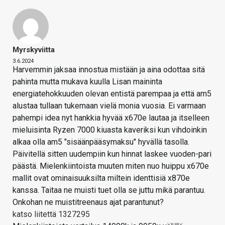
Myrskyviitta
3.6.2024
Harvemmin jaksaa innostua mistään ja aina odottaa sitä
pahinta mutta mukava kuulla Lisan maininta
energiatehokkuuden olevan entistä parempaa ja että am5
alustaa tullaan tukemaan vielä monia vuosia. Ei varmaan
pahempi idea nyt hankkia hyvää x670e lautaa ja itselleen
mieluisinta Ryzen 7000 kiuasta kaveriksi kun vihdoinkin
alkaa olla am5 "sisäänpääsymaksu" hyvällä tasolla.
Päivitellä sitten uudempiin kun hinnat laskee vuoden-pari
päästä. Mielenkiintoista muuten miten nuo huippu x670e
mallit ovat ominaisuuksilta miltein identtisiä x870e
kanssa. Taitaa ne muisti tuet olla se juttu mikä parantuu.
Onkohan ne muistitreenaus ajat parantunut?
katso liitettä 1327295