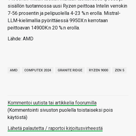
sisällön tuotannossa uusi Ryzen peittoaa Intelin verrokin
7-56 prosentin ja pelipuolella 4-23 %:n erolla. Mistral-
LLM-kielimallia pyörittäessä 9950X:n kerrotaan
peittoavan 14900K:n 20 %:n erolla.
Lähde: AMD
AMD
COMPUTEX 2024
GRANITE RIDGE
RYZEN 9000
ZEN 5
Kommentoi uutista tai artikkelia foorumilla
(Kommentointi sivuston puolella toistaiseksi pois
käytöstä)
Lähetä palautetta / raportoi kirjoitusvirheestä