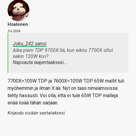
Hsalonen
3.6.2024
Joku_242 sanoi
Aika pieni TDP 9700X:llä, kun eikös 7700X ollut
sekin 120W kivi?
Napsauta laajentaaksesi…
7700X=105W TDP ja 7600X=105W TDP. 65W mallit tuli
myöhemmin ja ilman X:ää. Nyt on taas nimeämisissä
tehty hassusti. Voi olla, että ei tule 65W TDP malleja
enää lisää tähän sarjaan.
Kirjaudu sisään vastataksesi