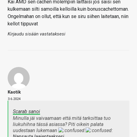
Kai AMD sen cachen molempiin laittaisi jos saisi sen
kulkemaan silti samoilla kelloilla kuin bonuscachettoman.
Ongelmahan on ollut, että kun se siru siihen laitetaan, niin
kellot tippuvat
Kirjaudu sisään vastataksesi
Kaotik
3.6.2024
Scarab sanoi
Minulla jäi vaivaamaan että mitä tarkoittaa tuo
liukuhihna tässä asiassa? Piti oikein palata
uudestaan lukemaan
Napsauta laajentaaksesi…