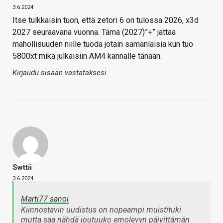
3.6.2024
Itse tulkkaisin tuon, että zetori 6 on tulossa 2026, x3d
2027 seuraavana vuonna. Tämä (2027)”+” jättää
mahollisuuden niille tuoda jotain samanlaisia kun tuo
5800xt mikä julkaisiin AM4 kannalle tänään.
Kirjaudu sisään vastataksesi
Swttii
3.6.2024
Marti77 sanoi
Kiinnostavin uudistus on nopeampi muistituki
mutta saa nähdä joutuuko emolevyn päivittämän