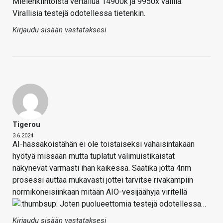
Mielenkiintoista vertailua 14900k ja 9950x välillä.
Virallisia testejä odotellessa tietenkin.
Kirjaudu sisään vastataksesi
Tigerou
3.6.2024
AI-hässäköistähän ei ole toistaiseksi vähäisintäkään
hyötyä missään mutta tuplatut välimuistikaistat
näkynevät varmasti ihan kaikessa. Saatika jotta 4nm
prosessi auttaa mukavasti jottei tarvitse rivakampiin
normikoneisiinkaan mitään AIO-vesijäähyjä viritellä
Joten puolueettomia testejä odotellessa…
Kirjaudu sisään vastataksesi