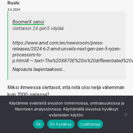
Rushi
3.6.2024
BoomerX sanoi
olettaisin 24 gen5 väylää
https://www.amd.com/en/newsroom/press-
releases/2024-6-2-amd-unveils-next-gen-zen-5-ryzen-
processors-to-
p.html#:~:text=The%20X870E%20is%20differentiated%
Napsauta laajentaaksesi…
Miksi ihmeessä olettaisit, että niitä olisi neljä vähemmän
kuin 7000-sarjassa?
Käytämme evästeitä sivuston toiminnoissa, ominaisuuksissa ja
Kirjaudu sisään vastataksesi
liikenteen analysoinnissa. Käyttämällä sivustoa hyväksyt
evästeiden käytön.
Ok
En hyväksy
Lisätietoja