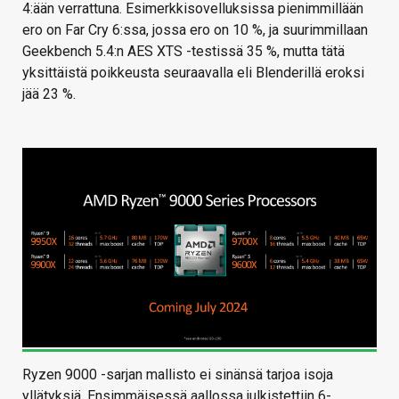
4:ään verrattuna. Esimerkkisovelluksissa pienimmillään
ero on Far Cry 6:ssa, jossa ero on 10 %, ja suurimmillaan
Geekbench 5.4:n AES XTS -testissä 35 %, mutta tätä
yksittäistä poikkeusta seuraavalla eli Blenderillä eroksi
jää 23 %.
Ryzen 9000 -sarjan mallisto ei sinänsä tarjoa isoja
yllätyksiä. Ensimmäisessä aallossa julkistettiin 6-