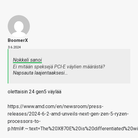
BoomerX
3.6.2024
Nokkeli sanoi
Ei mitään speksejä PCI-E väylien määrästä?
Napsauta laajentaaksesi…
olettaisin 24 gen5 väylää
https://www.amd.com/en/newsroom/press-
releases/2024-6-2-amd-unveils-next-gen-zen-5-ryzen-
processors-to-
p.html#:~:text=The%20X870E%20is%20differentiated%2