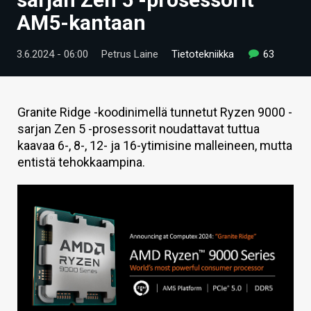
ARTIKKELIT
AM5-kantaan
VIDEOT
3.6.2024 - 06:00
Petrus Laine
Tietotekniikka
63
TECHBBS
TIETOA
Granite Ridge -koodinimellä tunnetut Ryzen 9000 -
sarjan Zen 5 -prosessorit noudattavat tuttua
HINTA.FI
kaavaa 6-, 8-, 12- ja 16-ytimisine malleineen, mutta
entistä tehokkaampina.
KAUPPA
VAIHDA TEEMA
HAKU