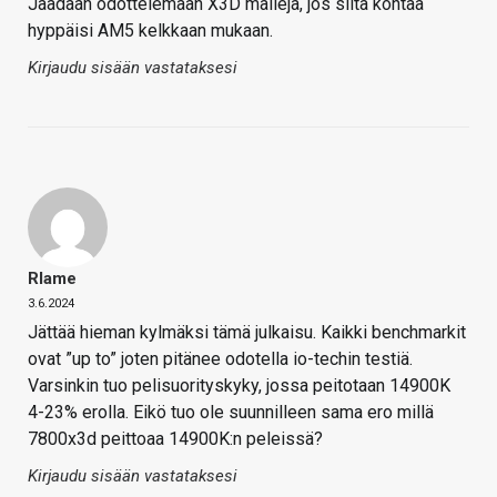
Jäädään odottelemaan X3D malleja, jos siitä kohtaa
hyppäisi AM5 kelkkaan mukaan.
Kirjaudu sisään vastataksesi
Rlame
3.6.2024
Jättää hieman kylmäksi tämä julkaisu. Kaikki benchmarkit
ovat ”up to” joten pitänee odotella io-techin testiä.
Varsinkin tuo pelisuorityskyky, jossa peitotaan 14900K
4-23% erolla. Eikö tuo ole suunnilleen sama ero millä
7800x3d peittoaa 14900K:n peleissä?
Kirjaudu sisään vastataksesi