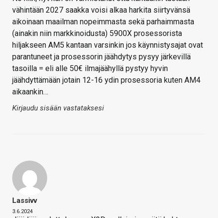
vähintään 2027 saakka voisi alkaa harkita siirtyvänsä
aikoinaan maailman nopeimmasta sekä parhaimmasta
(ainakin niin markkinoidusta) 5900X prosessorista
hiljakseen AM5 kantaan varsinkin jos käynnistysajat ovat
parantuneet ja prosessorin jäähdytys pysyy järkevillä
tasoilla = eli alle 50€ ilmajäähyllä pystyy hyvin
jäähdyttämään jotain 12-16 ydin prosessoria kuten AM4
aikaankin…
Kirjaudu sisään vastataksesi
Lassivv
3.6.2024