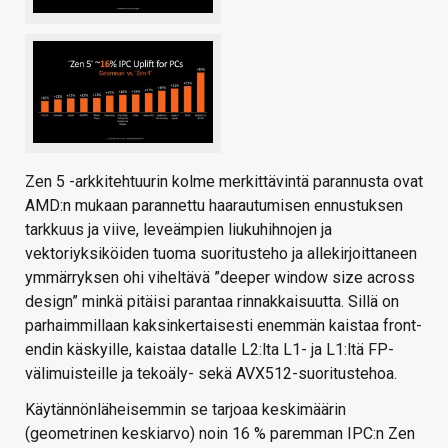
Zen 5 -arkkitehtuurin kolme merkittävintä parannusta ovat
AMD:n mukaan parannettu haarautumisen ennustuksen
tarkkuus ja viive, leveämpien liukuhihnojen ja
vektoriyksiköiden tuoma suoritusteho ja allekirjoittaneen
ymmärryksen ohi viheltävä ”deeper window size across
design” minkä pitäisi parantaa rinnakkaisuutta. Sillä on
parhaimmillaan kaksinkertaisesti enemmän kaistaa front-
endin käskyille, kaistaa datalle L2:lta L1- ja L1:ltä FP-
välimuisteille ja tekoäly- sekä AVX512-suoritustehoa.
Käytännönläheisemmin se tarjoaa keskimäärin
(geometrinen keskiarvo) noin 16 % paremman IPC:n Zen